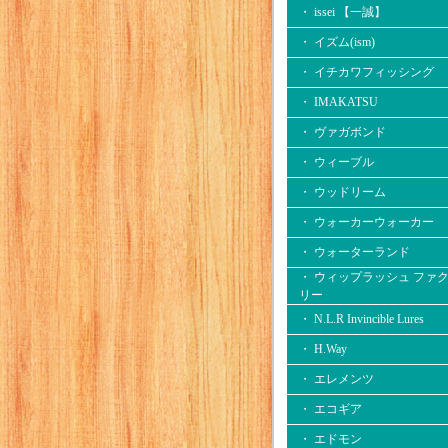
・ issei 【一誠】
・ イズム(ism)
・ イチカワフィッシング
・ IMAKATSU
・ ヴァガボンド
・ ウィーブル
・ ウッドリーム
・ ウォーカーウォーカー
・ ウォーターランド
・ ウィップラッシュ ファ
リー
・ N.L.R Invincible Lures
・ H.Way
・ エレメンツ
・ エコギア
・ エドモン