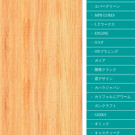
・ エバーグリーン
・ MPB LURES
・ L.T.ワークス
・ ENGINE
・ O.S.P
・ ONプラニング
・ ガイア
・ 開発クランク
・ 霞デザイン
・ カハラジャパン
・ カリフォルニアワーム
・ ガンクラフト
・ GEEKS
・ ギミック
・ キャスティーク