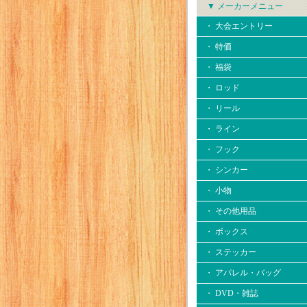
▼ メーカーメニュー
・ 大会エントリー
・ 特価
・ 福袋
・ ロッド
・ リール
・ ライン
・ フック
・ シンカー
・ 小物
・ その他用品
・ ボックス
・ ステッカー
・ アパレル・バッグ
・ DVD・雑誌