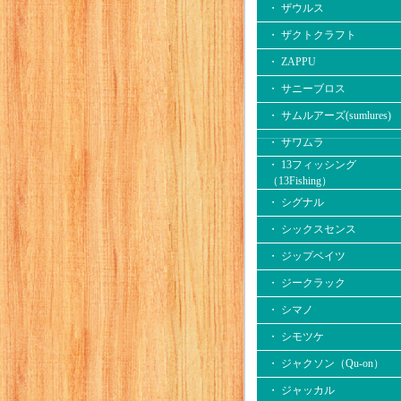
・ ザウルス
・ ザクトクラフト
・ ZAPPU
・ サニーブロス
・ サムルアーズ(sumlures)
・ サワムラ
・ 13フィッシング
（13Fishing）
・ シグナル
・ シックスセンス
・ ジップベイツ
・ ジークラック
・ シマノ
・ シモツケ
・ ジャクソン（Qu-on）
・ ジャッカル