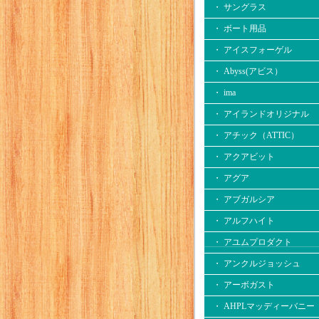
・ サングラス
・ ボート用品
・ アイスフォーゲル
・ Abyss(アビス）
・ ima
・ アイランドオリジナル
・ アチック（ATTIC）
・ アクアビット
・ アグア
・ アブガルシア
・ アルフハイト
・ アユムプロダクト
・ アンクルジョッシュ
・ アーボガスト
・ AHPLマッディーバニー