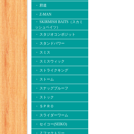
・ 邪道
・ Z-MAN
・ SKIRMISH BAITS（スカミ
ッシュベイツ）
・ スタジオコンポジット
・ スタンドパワー
・ スミス
・ スミスウィック
・ ストライクキング
・ ストーム
・ スナッグプルーフ
・ ストック
・ ＳＰＲＯ
・ スライダーワーム
・ セイコー(SEIKO)
・ Ｚファクトリー