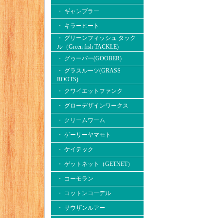
・ ギャンブラー
・ キラーヒート
・ グリーンフィッシュ タック
ル（Green fish TACKLE)
・ グゥーバー(GOOBER)
・ グラスルーツ(GRASS
ROOTS)
・ クワイエットファンク
・ グローデザインワークス
・ クリームワーム
・ ゲーリーヤマモト
・ ケイテック
・ ゲットネット（GETNET）
・ コーモラン
・ コットンコーデル
・ サウザンルアー