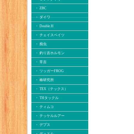
・ ZBC
・ ダイワ
・ Double.H
・ チェイスベイツ
・ 痴虫
・ 釣り吉ホルモン
・ 常吉
・ ツッガーFROG
・ 椿研究所
・ TEX（テックス）
・ THタックル
・ ティムコ
・ テッケルルアー
・ デプス
・ デュエル