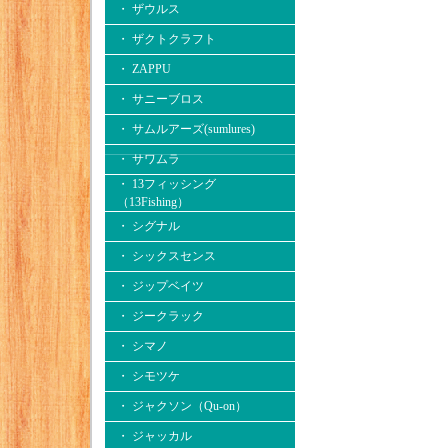
・ ザウルス
・ ザクトクラフト
・ ZAPPU
・ サニーブロス
・ サムルアーズ(sumlures)
・ サワムラ
・ 13フィッシング
（13Fishing）
・ シグナル
・ シックスセンス
・ ジップベイツ
・ ジークラック
・ シマノ
・ シモツケ
・ ジャクソン（Qu-on）
・ ジャッカル