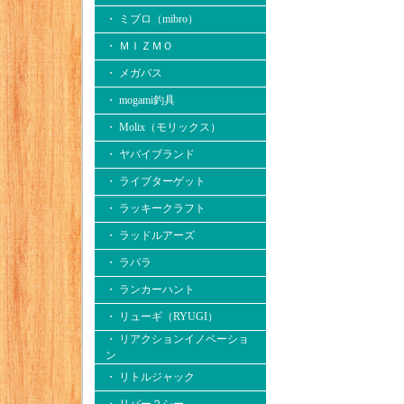
・ ミブロ（mibro）
・ ＭＩＺＭＯ
・ メガバス
・ mogami釣具
・ Molix（モリックス）
・ ヤバイブランド
・ ライブターゲット
・ ラッキークラフト
・ ラッドルアーズ
・ ラパラ
・ ランカーハント
・ リューギ（RYUGI）
・ リアクションイノベーショ
ン
・ リトルジャック