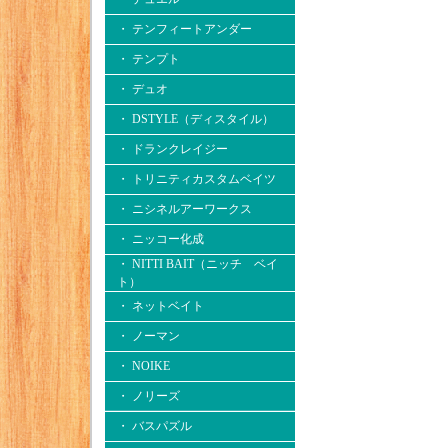
・ テンフィートアンダー
・ テンプト
・ デュオ
・ DSTYLE（ディスタイル）
・ ドランクレイジー
・ トリニティカスタムベイツ
・ ニシネルアーワークス
・ ニッコー化成
・ NITTI BAIT（ニッチ ベイ
ト）
・ ネットベイト
・ ノーマン
・ NOIKE
・ ノリーズ
・ バスパズル