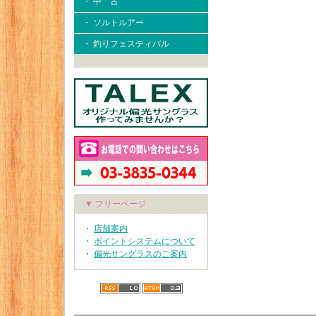
・ 中 古
・ ソルトルアー
・ 釣りフェスティバル
▼ フリーページ
・
店舗案内
・
ポイントシステムについて
・
偏光サングラスのご案内