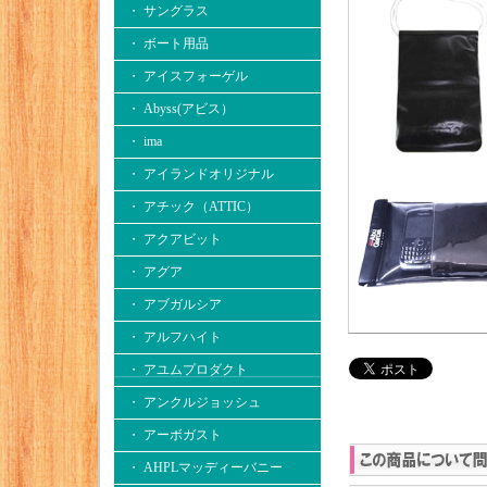
・ サングラス
・ ボート用品
・ アイスフォーゲル
・ Abyss(アビス）
・ ima
・ アイランドオリジナル
・ アチック（ATTIC）
・ アクアビット
・ アグア
・ アブガルシア
・ アルフハイト
・ アユムプロダクト
・ アンクルジョッシュ
・ アーボガスト
・ AHPLマッディーバニー