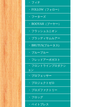
・ フィナ
・ FOLLOW（フォロー）
・ フーターズ
・ BOOYAH（ブーヤー）
・ フラッシュユニオン
・ ブラッディサムルアー
・ BRUTUS(ブルータス)
・ ブルーブルー
・ フレッドアーボガスト
・ フロントラインプロダクシ
ョン
・ プロフェッサー
・ プロジェクトゼロ
・ プロズファクトリー
・ フロッグ
・ ベイトブレス