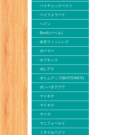
・ ペイチェックベイツ
・ ペイフォワード
・ へドン
・ BeveL(ベベル)
・ 弁天フィッシング
・ ボーマー
・ ホプキンス
・ ボレアス
・ ボトムアップ(BOTTOMUP)
・ ボンバダアグア
・ マドタチ
・ マドネス
・ マーズ
・ マニフォールド
・ ミサイルベイツ