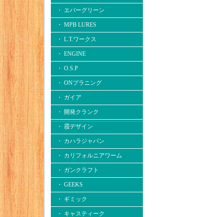
・ エバーグリーン
・ MPB LURES
・ L.T.ワークス
・ ENGINE
・ O.S.P
・ ONプラニング
・ ガイア
・ 開発クランク
・ 霞デザイン
・ カハラジャパン
・ カリフォルニアワーム
・ ガンクラフト
・ GEEKS
・ ギミック
・ キャスティーク