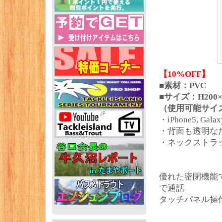
【10%OFF】
■素材：PVC
■サイズ：H200×
（使用可能サイズ
・iPhone5, Ga
・背面も透明な
・ネックストラ
優れた密閉機能
で通話
タッチパネル操作