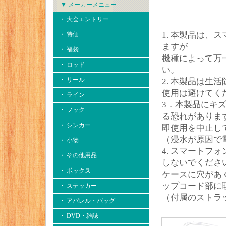
▼ メーカーメニュー
・ 大会エントリー
1. 本製品は
・ 特価
ますが
・ 福袋
機種によって万
・ ロッド
い。
・ リール
2. 本製品は
使用は避けてく
・ ライン
3．本製品にキ
・ フック
る恐れがありま
・ シンカー
即使用を中止し
（浸水が原因で
・ 小物
4. スマート
・ その他用品
しないでくださ
・ ボックス
ケースに穴があ
ップコード部に
・ ステッカー
（付属のストラ
・ アパレル・バッグ
・ DVD・雑誌