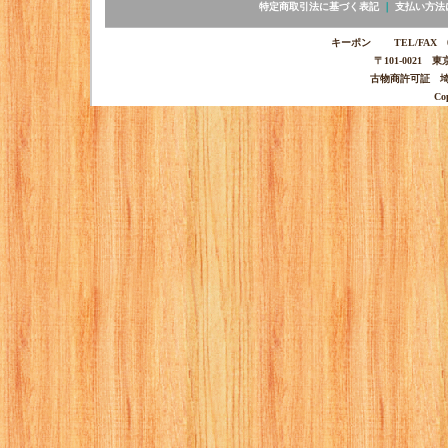
特定商取引法に基づく表記
｜
支払い方法
キーポン TEL/FAX 03-
〒101-0021 
古物商許可証 埼玉
Co