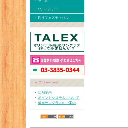
・ 中 古
・ ソルトルアー
・ 釣りフェスティバル
▼ フリーページ
・
店舗案内
・
ポイントシステムについて
・
偏光サングラスのご案内