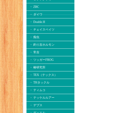
・ ZBC
・ ダイワ
・ Double.H
・ チェイスベイツ
・ 痴虫
・ 釣り吉ホルモン
・ 常吉
・ ツッガーFROG
・ 椿研究所
・ TEX（テックス）
・ THタックル
・ ティムコ
・ テッケルルアー
・ デプス
・ デュエル