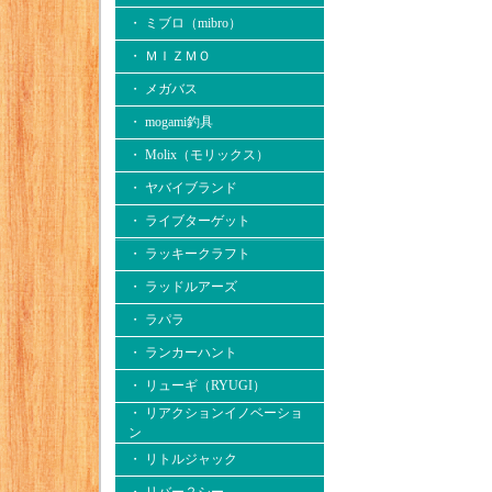
・ ミブロ（mibro）
・ ＭＩＺＭＯ
・ メガバス
・ mogami釣具
・ Molix（モリックス）
・ ヤバイブランド
・ ライブターゲット
・ ラッキークラフト
・ ラッドルアーズ
・ ラパラ
・ ランカーハント
・ リューギ（RYUGI）
・ リアクションイノベーショ
ン
・ リトルジャック