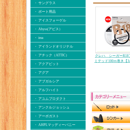
・ サングラス
・ ボート用品
・ アイスフォーゲル
・ Abyss(アビス）
・ ima
・ アイランドオリジナル
・ アチック（ATTIC）
クレハ シーガーR18
ミテッド100ｍ巻き【
・ アクアビット
・ アグア
・ アブガルシア
・ アルフハイト
・ アユムプロダクト
・ アンクルジョッシュ
・ アーボガスト
・ AHPLマッディーバニー