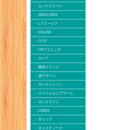
・ エバーグリーン
・ MPB LURES
・ L.T.ワークス
・ ENGINE
・ O.S.P
・ ONプラニング
・ ガイア
・ 開発クランク
・ 霞デザイン
・ カハラジャパン
・ カリフォルニアワーム
・ ガンクラフト
・ GEEKS
・ ギミック
・ キャスティーク