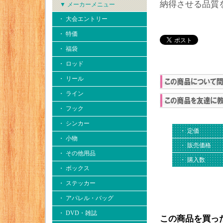
納得させる品質
▼ メーカーメニュー
・ 大会エントリー
・ 特価
・ 福袋
・ ロッド
・ リール
・ ライン
・ フック
・ シンカー
・ 定価
・ 小物
・ 販売価格
・ その他用品
・ 購入数
・ ボックス
・ ステッカー
・ アパレル・バッグ
・ DVD・雑誌
この商品を買っ