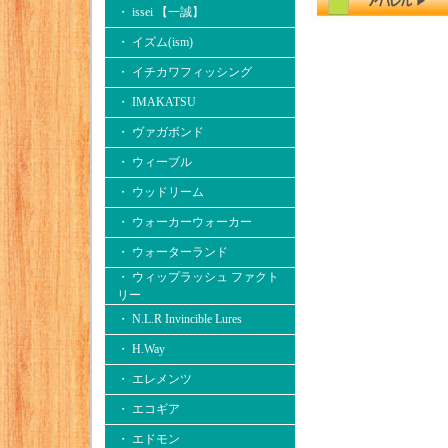
・ issei 【一誠】
・ イズム(ism)
・ イチカワフィッシング
・ IMAKATSU
・ ヴァガボンド
・ ウィーブル
・ ウッドリーム
・ ウォーカーウォーカー
・ ウォーターランド
・ ウィップラッシュ ファクト
リー
・ N.L.R Invincible Lures
・ H.Way
・ エレメンツ
・ エコギア
・ エドモン