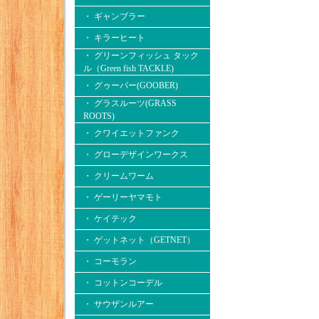
・ ギャンブラー
・ キラーヒート
・ グリーンフィッシュ タック
ル（Green fish TACKLE)
・ グゥーバー(GOOBER)
・ グラスルーツ(GRASS
ROOTS)
・ クワイエットファンク
・ グローデザインワークス
・ クリームワーム
・ ゲーリーヤマモト
・ ケイテック
・ ゲットネット（GETNET）
・ コーモラン
・ コットンコーデル
・ サウザンルアー