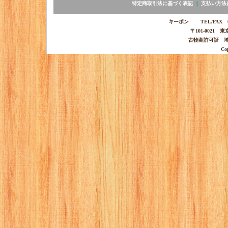
特定商取引法に基づく表記
｜
支払い方法
キーポン TEL/FAX 03-
〒101-0021 
古物商許可証 埼玉
Co