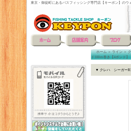
東京・御徒町にあるバスフィッシング専門店【キーポン】のウェ
ホーム
＞
ライン
＞
ド100ｍ巻き【4ポンド】
▼ クレハ シーガーR