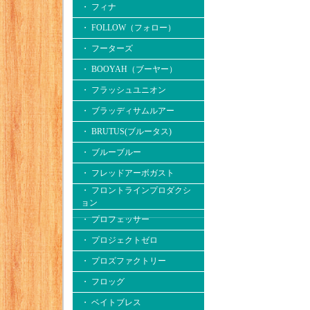
・ フィナ
・ FOLLOW（フォロー）
・ フーターズ
・ BOOYAH（ブーヤー）
・ フラッシュユニオン
・ ブラッディサムルアー
・ BRUTUS(ブルータス)
・ ブルーブルー
・ フレッドアーボガスト
・ フロントラインプロダクシ
ョン
・ プロフェッサー
・ プロジェクトゼロ
・ プロズファクトリー
・ フロッグ
・ ベイトブレス