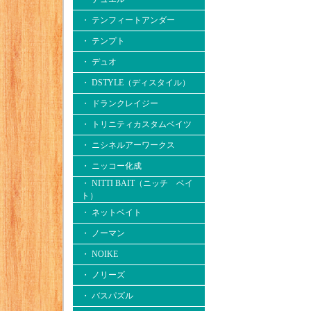
・ テンフィートアンダー
・ テンプト
・ デュオ
・ DSTYLE（ディスタイル）
・ ドランクレイジー
・ トリニティカスタムベイツ
・ ニシネルアーワークス
・ ニッコー化成
・ NITTI BAIT（ニッチ ベイ
ト）
・ ネットベイト
・ ノーマン
・ NOIKE
・ ノリーズ
・ バスパズル