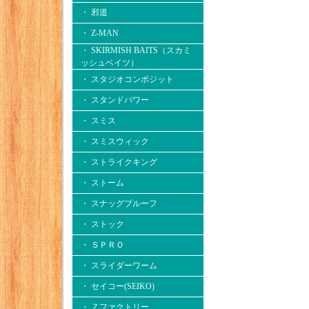
・ 邪道
・ Z-MAN
・ SKIRMISH BAITS（スカミ
ッシュベイツ）
・ スタジオコンポジット
・ スタンドパワー
・ スミス
・ スミスウィック
・ ストライクキング
・ ストーム
・ スナッグプルーフ
・ ストック
・ ＳＰＲＯ
・ スライダーワーム
・ セイコー(SEIKO)
・ Ｚファクトリー