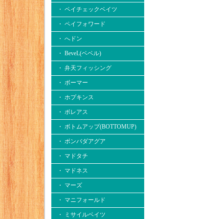
・ ペイチェックベイツ
・ ペイフォワード
・ へドン
・ BeveL(ベベル)
・ 弁天フィッシング
・ ボーマー
・ ホプキンス
・ ボレアス
・ ボトムアップ(BOTTOMUP)
・ ボンバダアグア
・ マドタチ
・ マドネス
・ マーズ
・ マニフォールド
・ ミサイルベイツ