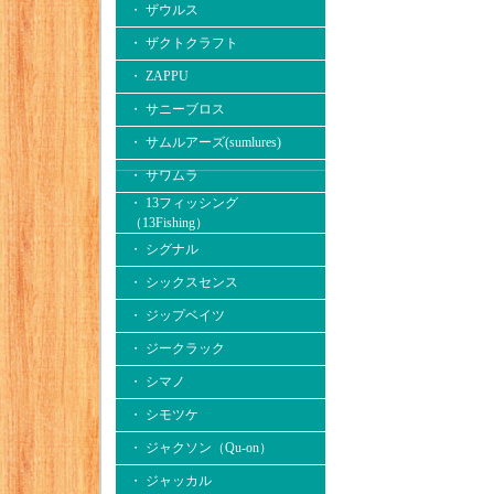
・ ザウルス
・ ザクトクラフト
・ ZAPPU
・ サニーブロス
・ サムルアーズ(sumlures)
・ サワムラ
・ 13フィッシング
（13Fishing）
・ シグナル
・ シックスセンス
・ ジップベイツ
・ ジークラック
・ シマノ
・ シモツケ
・ ジャクソン（Qu-on）
・ ジャッカル