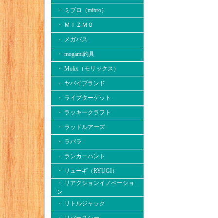
・ ミブロ（mibro）
・ ＭＩＺＭＯ
・ メガバス
・ mogami釣具
・ Molix（モリックス）
・ ヤバイブランド
・ ライブターゲット
・ ラッキークラフト
・ ラッドルアーズ
・ ラパラ
・ ランカーハント
・ リューギ（RYUGI）
・ リアクションイノベーショ
ン
・ リトルジャック