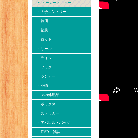
▼ メーカーメニュー
・ 大会エントリー
・ 特価
・ 福袋
・ ロッド
・ リール
・ ライン
・ フック
・ シンカー
・ 小物
・ その他用品
・ ボックス
・ ステッカー
・ アパレル・バッグ
・ DVD・雑誌