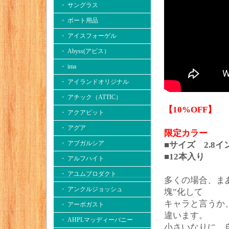
・ サングラス
・ ボート用品
・ アイスフォーゲル
・ Abyss(アビス）
・ ima
・ アイランドオリジナル
・ アチック（ATTIC）
【10%OFF】
・ アクアビット
・ アグア
限定カラー
・ アブガルシア
■サイズ 2.8イ
■12本入り
・ アルフハイト
・ アユムプロダクト
多くの場合、ま
・ アンクルジョッシュ
塊”化して
キャラと言うか
・ アーボガスト
違います。
・ AHPLマッディーバニー
小さいなりに、