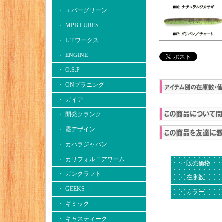
・ エバーグリーン
・ MPB LURES
・ L.T.ワークス
・ ENGINE
・ O.S.P
・ ONプラニング
・ ガイア
・ 開発クランク
・ 霞デザイン
・ カハラジャパン
・ カリフォルニアワーム
・ 販売価格
・ ガンクラフト
・ 在庫数
・ GEEKS
・ カラー
・ ギミック
・ キャスティーク