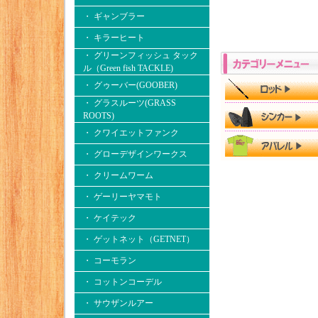
・ ギャンブラー
・ キラーヒート
・ グリーンフィッシュ タック
ル（Green fish TACKLE)
・ グゥーバー(GOOBER)
・ グラスルーツ(GRASS
ROOTS)
・ クワイエットファンク
・ グローデザインワークス
・ クリームワーム
・ ゲーリーヤマモト
・ ケイテック
・ ゲットネット（GETNET）
・ コーモラン
・ コットンコーデル
・ サウザンルアー