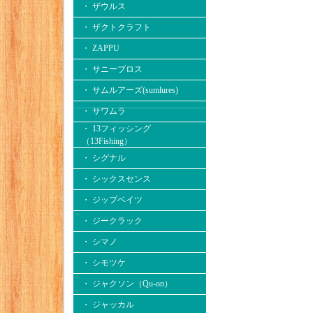
・ ザウルス
・ ザクトクラフト
・ ZAPPU
・ サニーブロス
・ サムルアーズ(sumlures)
・ サワムラ
・ 13フィッシング
（13Fishing）
・ シグナル
・ シックスセンス
・ ジップベイツ
・ ジークラック
・ シマノ
・ シモツケ
・ ジャクソン（Qu-on）
・ ジャッカル