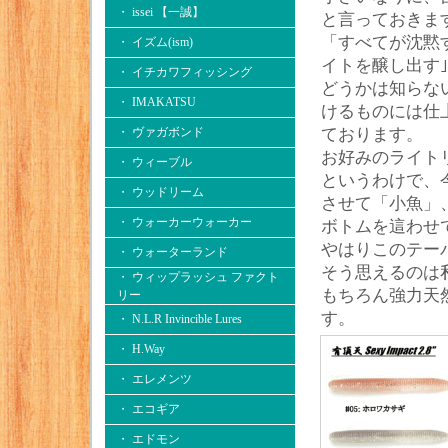
・ issei 【一誠】
と言っておきま
「すべてが沈黙
・ イズム(ism)
イトを醸し出す
・ イチカワフィッシング
どうかは知らな
・ IMAKATSU
けるものには仕
・ ヴァガボンド
ております。
お好みのライト
・ ウィーブル
というわけで、
・ ウッドリーム
させて「小魚」
・ ウォーカーウォーカー
ボトムを這わせ
やはりこのテー
・ ウォーターランド
そう思えるのは
・ ウィップラッシュ ファクト
もちろん強力天
リー
す。
・ N.L.R Invincible Lures
・ H.Way
・ エレメンツ
・ エコギア
・ エドモン