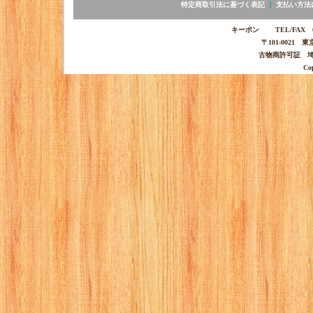
特定商取引法に基づく表記
｜
支払い方法
キーポン TEL/FAX 03-
〒101-0021 
古物商許可証 埼玉
Co