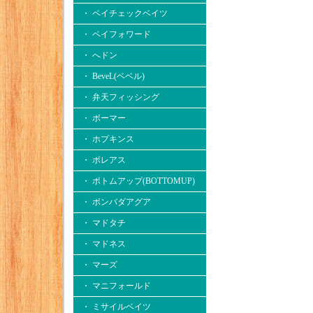
・ ペイチェックベイツ
・ ペイフォワード
・ へドン
・ BeveL(ベベル)
・ 弁天フィッシング
・ ボーマー
・ ホプキンス
・ ボレアス
・ ボトムアップ(BOTTOMUP)
・ ボンバダアグア
・ マドタチ
・ マドネス
・ マーズ
・ マニフォールド
・ ミサイルベイツ