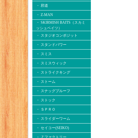
・ 邪道
・ Z-MAN
・ SKIRMISH BAITS（スカミ
ッシュベイツ）
・ スタジオコンポジット
・ スタンドパワー
・ スミス
・ スミスウィック
・ ストライクキング
・ ストーム
・ スナッグプルーフ
・ ストック
・ ＳＰＲＯ
・ スライダーワーム
・ セイコー(SEIKO)
・ Ｚファクトリー