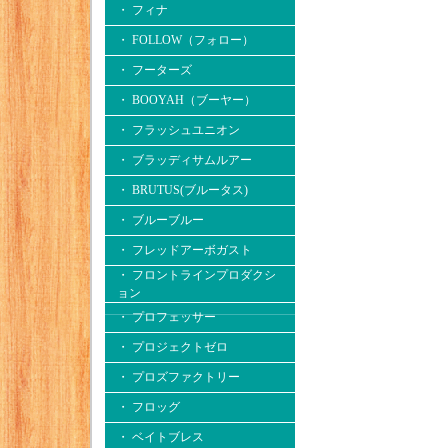
・ フィナ
・ FOLLOW（フォロー）
・ フーターズ
・ BOOYAH（ブーヤー）
・ フラッシュユニオン
・ ブラッディサムルアー
・ BRUTUS(ブルータス)
・ ブルーブルー
・ フレッドアーボガスト
・ フロントラインプロダクシ
ョン
・ プロフェッサー
・ プロジェクトゼロ
・ プロズファクトリー
・ フロッグ
・ ベイトブレス