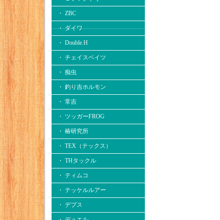
・ ZBC
・ ダイワ
・ Double.H
・ チェイスベイツ
・ 痴虫
・ 釣り吉ホルモン
・ 常吉
・ ツッガーFROG
・ 椿研究所
・ TEX（テックス）
・ THタックル
・ ティムコ
・ テッケルルアー
・ デプス
・ デュエル