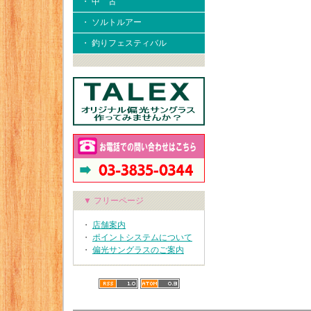
・ 中 古
・ ソルトルアー
・ 釣りフェスティバル
▼ フリーページ
・
店舗案内
・
ポイントシステムについて
・
偏光サングラスのご案内