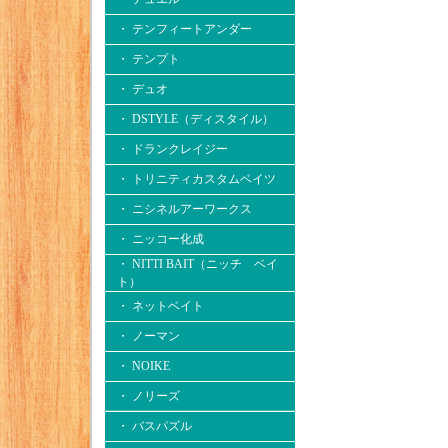
・ テンフィートアンダー
・ テンプト
・ デュオ
・ DSTYLE（ディスタイル）
・ ドランクレイジー
・ トリニティカスタムベイツ
・ ニシネルアーワークス
・ ニッコー化成
・ NITTI BAIT（ニッチ ベイ
ト）
・ ネットベイト
・ ノーマン
・ NOIKE
・ ノリーズ
・ バスパズル