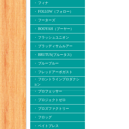
・ フィナ
・ FOLLOW（フォロー）
・ フーターズ
・ BOOYAH（ブーヤー）
・ フラッシュユニオン
・ ブラッディサムルアー
・ BRUTUS(ブルータス)
・ ブルーブルー
・ フレッドアーボガスト
・ フロントラインプロダクシ
ョン
・ プロフェッサー
・ プロジェクトゼロ
・ プロズファクトリー
・ フロッグ
・ ベイトブレス