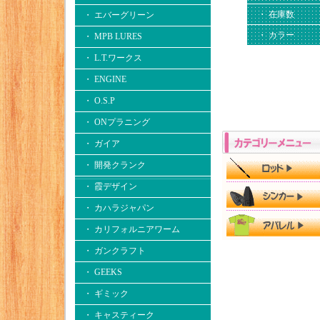
・ 在庫数
・ エバーグリーン
・ カラー
・ MPB LURES
・ L.T.ワークス
・ ENGINE
・ O.S.P
・ ONプラニング
・ ガイア
・ 開発クランク
・ 霞デザイン
・ カハラジャパン
・ カリフォルニアワーム
・ ガンクラフト
・ GEEKS
・ ギミック
・ キャスティーク