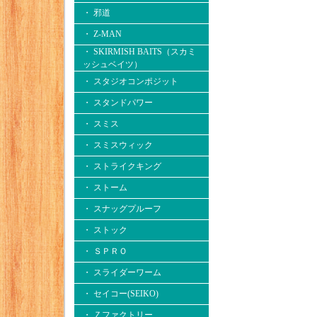
・ 邪道
・ Z-MAN
・ SKIRMISH BAITS（スカミ
ッシュベイツ）
・ スタジオコンポジット
・ スタンドパワー
・ スミス
・ スミスウィック
・ ストライクキング
・ ストーム
・ スナッグプルーフ
・ ストック
・ ＳＰＲＯ
・ スライダーワーム
・ セイコー(SEIKO)
・ Ｚファクトリー