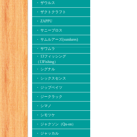
・ ザウルス
・ ザクトクラフト
・ ZAPPU
・ サニーブロス
・ サムルアーズ(sumlures)
・ サワムラ
・ 13フィッシング
（13Fishing）
・ シグナル
・ シックスセンス
・ ジップベイツ
・ ジークラック
・ シマノ
・ シモツケ
・ ジャクソン（Qu-on）
・ ジャッカル