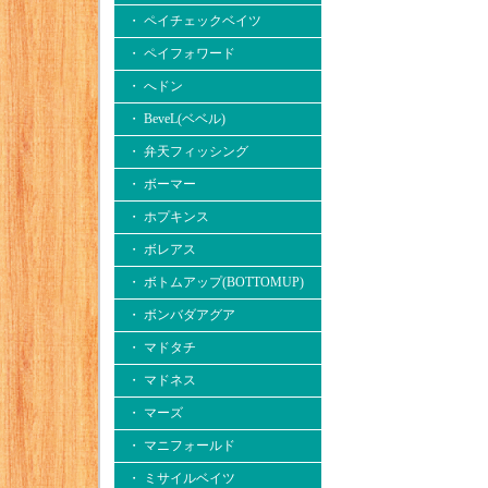
・ ペイチェックベイツ
・ ペイフォワード
・ へドン
・ BeveL(ベベル)
・ 弁天フィッシング
・ ボーマー
・ ホプキンス
・ ボレアス
・ ボトムアップ(BOTTOMUP)
・ ボンバダアグア
・ マドタチ
・ マドネス
・ マーズ
・ マニフォールド
・ ミサイルベイツ