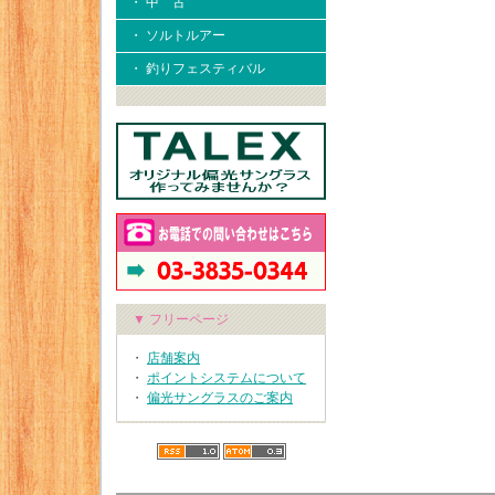
・ 中 古
・ ソルトルアー
・ 釣りフェスティバル
▼ フリーページ
・
店舗案内
・
ポイントシステムについて
・
偏光サングラスのご案内