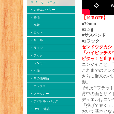
▼ メーカーメニュー
・ 大会エントリー
【10％OFF】
・ 特価
■70mm
・ 福袋
■5.5ｇ
・ ロッド
■サスペンド
・ リール
■2フック
センドウタカシ
・ ライン
「ハイピッチ＆
・ フック
ピタッ！と止ま
・ シンカー
ニンジャこと、
これまでのアン
・ 小物
さらに従来のバ
・ その他用品
形。
・ ボックス
それが“フラット
背中の面とサイ
・ ステッカー
デュエルはニン
・ アパレル・バッグ
「投げて巻く」
・ DVD・雑誌
おいて基本とな