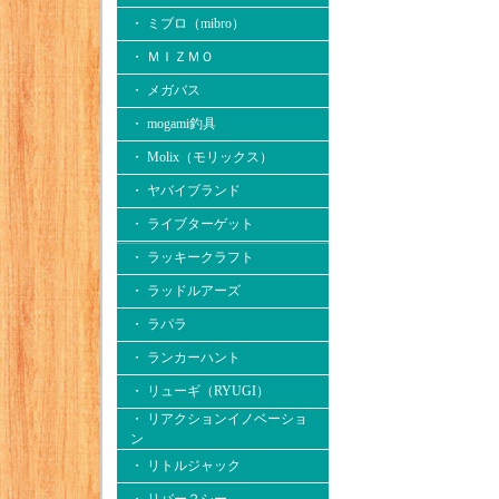
・ ミブロ（mibro）
・ ＭＩＺＭＯ
・ メガバス
・ mogami釣具
・ Molix（モリックス）
・ ヤバイブランド
・ ライブターゲット
・ ラッキークラフト
・ ラッドルアーズ
・ ラパラ
・ ランカーハント
・ リューギ（RYUGI）
・ リアクションイノベーショ
ン
・ リトルジャック