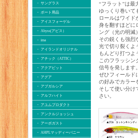
・ サングラス
“フラット”は
ゆっくり巻いて
・ ボート用品
ロールはワイド
・ アイスフォーゲル
身を翻すほどに
・ Abyss(アビス）
ング（光の明滅
その鋭くも強烈
・ ima
光で切り裂くよ
・ アイランドオリジナル
もんどり打つよ
・ アチック（ATTIC）
このフラッシン
信号を発します
・ アクアビット
ぜひフィールド
・ アグア
の好みでカラー
・ アブガルシア
そして使い分け
さい。
・ アルフハイト
・ アユムプロダクト
・ アンクルジョッシュ
・ アーボガスト
・ AHPLマッディーバニー