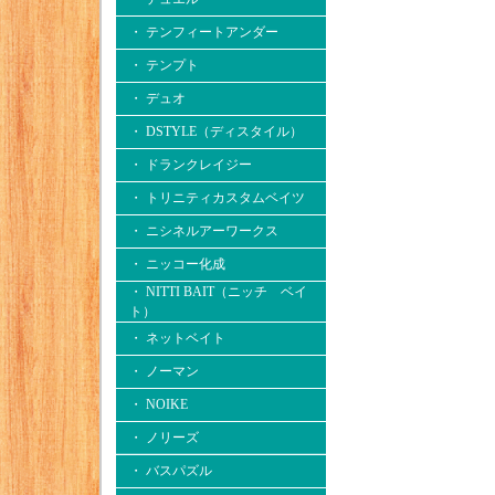
・ テンフィートアンダー
・ テンプト
・ デュオ
・ DSTYLE（ディスタイル）
・ ドランクレイジー
・ トリニティカスタムベイツ
・ ニシネルアーワークス
・ ニッコー化成
・ NITTI BAIT（ニッチ ベイ
ト）
・ ネットベイト
・ ノーマン
・ NOIKE
・ ノリーズ
・ バスパズル