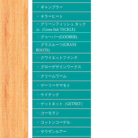
・ ギャンブラー
・ キラーヒート
・ グリーンフィッシュ タック
ル（Green fish TACKLE)
・ グゥーバー(GOOBER)
・ グラスルーツ(GRASS
ROOTS)
・ クワイエットファンク
・ グローデザインワークス
・ クリームワーム
・ ゲーリーヤマモト
・ ケイテック
・ ゲットネット（GETNET）
・ コーモラン
・ コットンコーデル
・ サウザンルアー