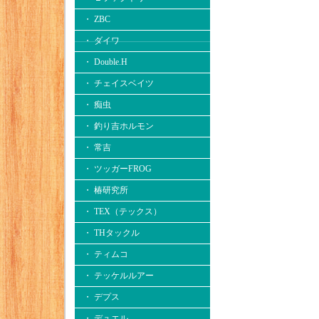
・ ZBC
・ ダイワ
・ Double.H
・ チェイスベイツ
・ 痴虫
・ 釣り吉ホルモン
・ 常吉
・ ツッガーFROG
・ 椿研究所
・ TEX（テックス）
・ THタックル
・ ティムコ
・ テッケルルアー
・ デプス
・ デュエル