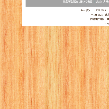
特定商取引法に基づく表記
｜
支払い方法
キーポン TEL/FAX 03-
〒101-0021 
古物商許可証 埼玉
Co