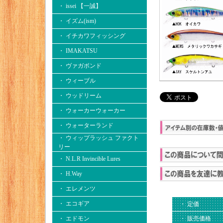
・ issei 【一誠】
・ イズム(ism)
・ イチカワフィッシング
・ IMAKATSU
・ ヴァガボンド
・ ウィーブル
・ ウッドリーム
・ ウォーカーウォーカー
・ ウォーターランド
・ ウィップラッシュ ファクト
リー
・ N.L.R Invincible Lures
・ H.Way
・ エレメンツ
・ エコギア
・ 定価
・ 販売価格
・ エドモン