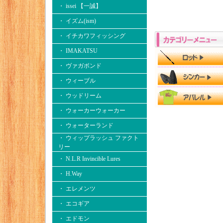
・ issei 【一誠】
・ イズム(ism)
・ イチカワフィッシング
・ IMAKATSU
・ ヴァガボンド
・ ウィーブル
・ ウッドリーム
・ ウォーカーウォーカー
・ ウォーターランド
・ ウィップラッシュ ファクト
リー
・ N.L.R Invincible Lures
・ H.Way
・ エレメンツ
・ エコギア
・ エドモン