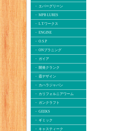
・ エバーグリーン
・ MPB LURES
・ L.T.ワークス
・ ENGINE
・ O.S.P
・ ONプラニング
・ ガイア
・ 開発クランク
・ 霞デザイン
・ カハラジャパン
・ カリフォルニアワーム
・ ガンクラフト
・ GEEKS
・ ギミック
・ キャスティーク