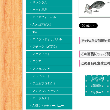
・ サングラス
・ ボート用品
・ アイスフォーゲル
・ Abyss(アビス）
・ ima
・ アイランドオリジナル
・ アチック（ATTIC）
・ アクアビット
・ アグア
・ アブガルシア
・ アルフハイト
・ 販売価格
・ アユムプロダクト
・ 在庫数
・ アンクルジョッシュ
・ カラー
・ アーボガスト
・ AHPLマッディーバニー