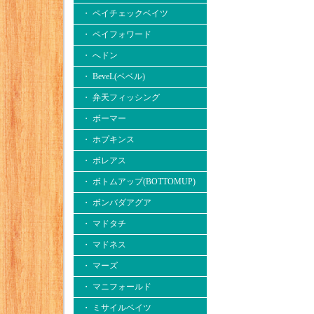
・ ペイチェックベイツ
・ ペイフォワード
・ へドン
・ BeveL(ベベル)
・ 弁天フィッシング
・ ボーマー
・ ホプキンス
・ ボレアス
・ ボトムアップ(BOTTOMUP)
・ ボンバダアグア
・ マドタチ
・ マドネス
・ マーズ
・ マニフォールド
・ ミサイルベイツ