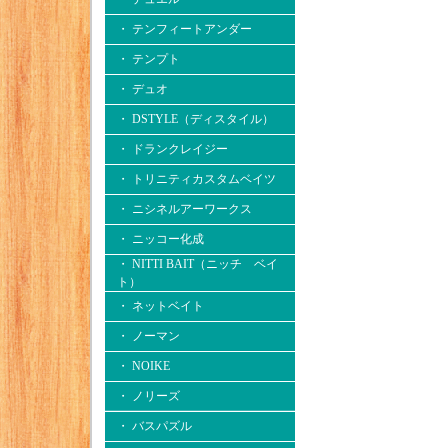
・ テンフィートアンダー
・ テンプト
・ デュオ
・ DSTYLE（ディスタイル）
・ ドランクレイジー
・ トリニティカスタムベイツ
・ ニシネルアーワークス
・ ニッコー化成
・ NITTI BAIT（ニッチ ベイ
ト）
・ ネットベイト
・ ノーマン
・ NOIKE
・ ノリーズ
・ バスパズル