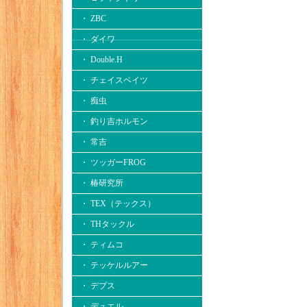
・ ZBC
・ ダイワ
・ Double.H
・ チェイスベイツ
・ 痴虫
・ 釣り吉ホルモン
・ 常吉
・ ツッガーFROG
・ 椿研究所
・ TEX（テックス）
・ THタックル
・ ティムコ
・ テッケルルアー
・ デプス
・ デュエル