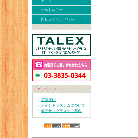
・ 中 古
・ ソルトルアー
・ 釣りフェスティバル
▼ フリーページ
・
店舗案内
・
ポイントシステムについて
・
偏光サングラスのご案内