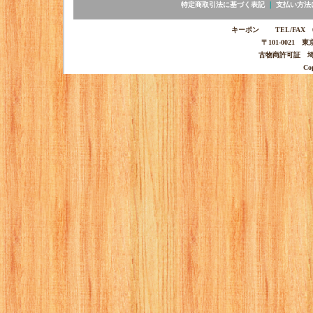
特定商取引法に基づく表記
｜
支払い方法
キーポン TEL/FAX 03-
〒101-0021 
古物商許可証 埼玉
Co