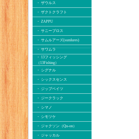
・ ザウルス
・ ザクトクラフト
・ ZAPPU
・ サニーブロス
・ サムルアーズ(sumlures)
・ サワムラ
・ 13フィッシング
（13Fishing）
・ シグナル
・ シックスセンス
・ ジップベイツ
・ ジークラック
・ シマノ
・ シモツケ
・ ジャクソン（Qu-on）
・ ジャッカル