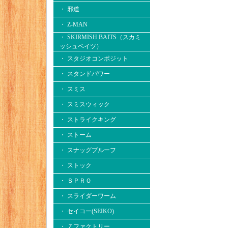
・ 邪道
・ Z-MAN
・ SKIRMISH BAITS（スカミ
ッシュベイツ）
・ スタジオコンポジット
・ スタンドパワー
・ スミス
・ スミスウィック
・ ストライクキング
・ ストーム
・ スナッグプルーフ
・ ストック
・ ＳＰＲＯ
・ スライダーワーム
・ セイコー(SEIKO)
・ Ｚファクトリー