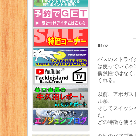
■1oz
バスのストライ
は使っていて本
偶然性ではなく
くれる。
以前、アボガス
ル系、
そしてスイッシ
た。
どの特徴を使う