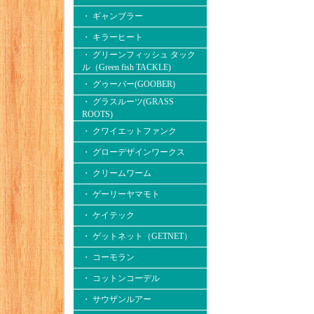
・ ギャンブラー
・ キラーヒート
・ グリーンフィッシュ タック
ル（Green fish TACKLE)
・ グゥーバー(GOOBER)
・ グラスルーツ(GRASS
ROOTS)
・ クワイエットファンク
・ グローデザインワークス
・ クリームワーム
・ ゲーリーヤマモト
・ ケイテック
・ ゲットネット（GETNET）
・ コーモラン
・ コットンコーデル
・ サウザンルアー