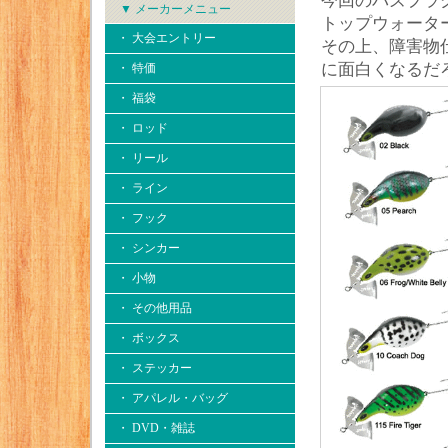
今回のバズプラ
▼ メーカーメニュー
トップウォータ
・ 大会エントリー
その上、障害物
に面白くなるだ
・ 特価
・ 福袋
・ ロッド
・ リール
・ ライン
・ フック
・ シンカー
・ 小物
・ その他用品
・ ボックス
・ ステッカー
・ アパレル・バッグ
・ DVD・雑誌