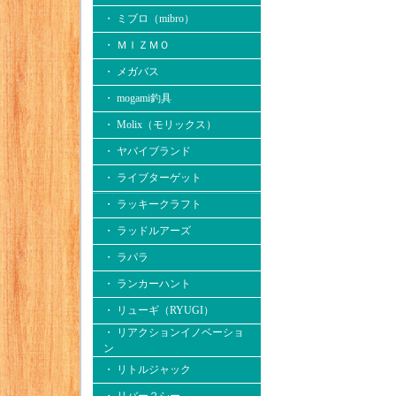
・ ミブロ（mibro）
・ ＭＩＺＭＯ
・ メガバス
・ mogami釣具
・ Molix（モリックス）
・ ヤバイブランド
・ ライブターゲット
・ ラッキークラフト
・ ラッドルアーズ
・ ラパラ
・ ランカーハント
・ リューギ（RYUGI）
・ リアクションイノベーショ
ン
・ リトルジャック