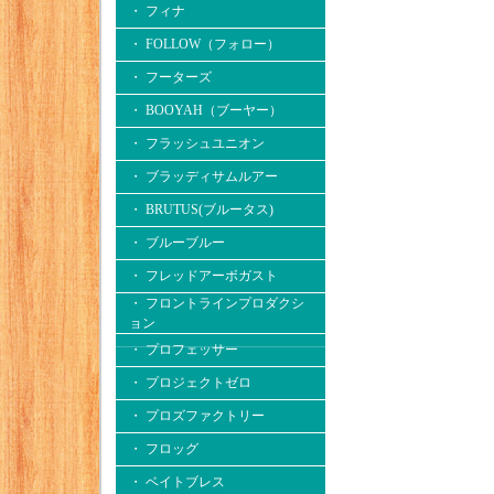
・ フィナ
・ FOLLOW（フォロー）
・ フーターズ
・ BOOYAH（ブーヤー）
・ フラッシュユニオン
・ ブラッディサムルアー
・ BRUTUS(ブルータス)
・ ブルーブルー
・ フレッドアーボガスト
・ フロントラインプロダクシ
ョン
・ プロフェッサー
・ プロジェクトゼロ
・ プロズファクトリー
・ フロッグ
・ ベイトブレス