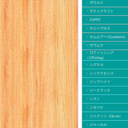
・ ザウルス
・ ザクトクラフト
・ ZAPPU
・ サニーブロス
・ サムルアーズ(sumlures)
・ サワムラ
・ 13フィッシング
（13Fishing）
・ シグナル
・ シックスセンス
・ ジップベイツ
・ ジークラック
・ シマノ
・ シモツケ
・ ジャクソン（Qu-on）
・ ジャッカル