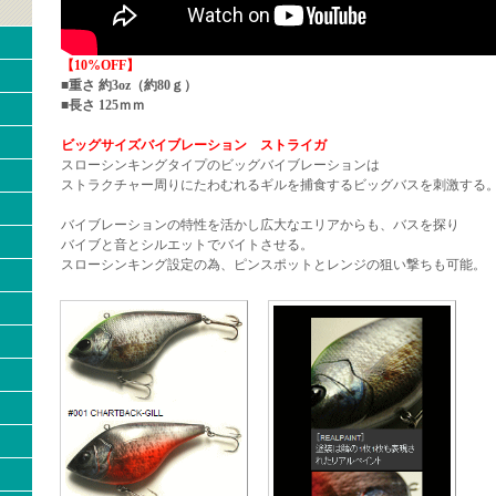
【10%OFF】
■重さ 約3oz（約80ｇ）
■長さ 125ｍｍ
ビッグサイズバイブレーション ストライガ
スローシンキングタイプのビッグバイブレーションは
ストラクチャー周りにたわむれるギルを捕食するビッグバスを刺激する
バイブレーションの特性を活かし広大なエリアからも、バスを探り
バイブと音とシルエットでバイトさせる。
スローシンキング設定の為、ピンスポットとレンジの狙い撃ちも可能。