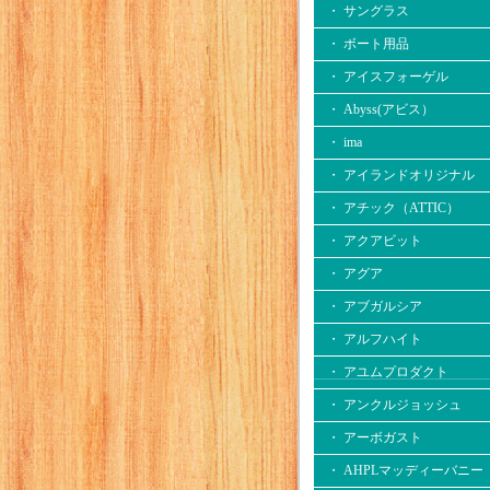
・ サングラス
・ ボート用品
・ アイスフォーゲル
・ Abyss(アビス）
・ ima
・ アイランドオリジナル
・ アチック（ATTIC）
・ アクアビット
・ アグア
・ アブガルシア
・ アルフハイト
・ アユムプロダクト
・ アンクルジョッシュ
・ アーボガスト
・ AHPLマッディーバニー