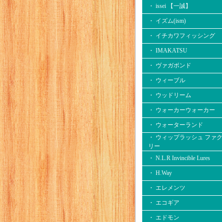
・ issei 【一誠】
・ イズム(ism)
・ イチカワフィッシング
・ IMAKATSU
・ ヴァガボンド
・ ウィーブル
・ ウッドリーム
・ ウォーカーウォーカー
・ ウォーターランド
・ ウィップラッシュ ファ
リー
・ N.L.R Invincible Lures
・ H.Way
・ エレメンツ
・ エコギア
・ エドモン