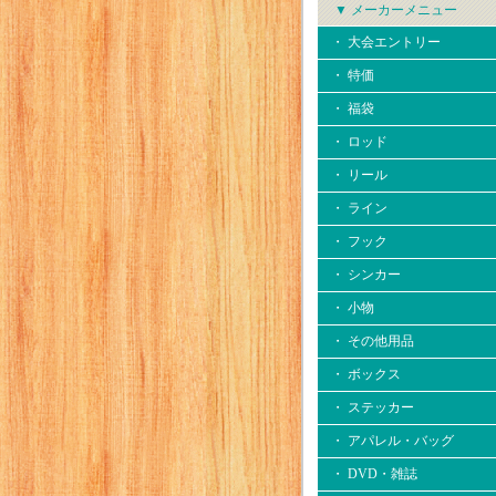
▼ メーカーメニュー
・ 大会エントリー
・ 特価
・ 福袋
・ ロッド
・ リール
・ ライン
・ フック
・ シンカー
・ 小物
・ その他用品
・ ボックス
・ ステッカー
・ アパレル・バッグ
・ DVD・雑誌