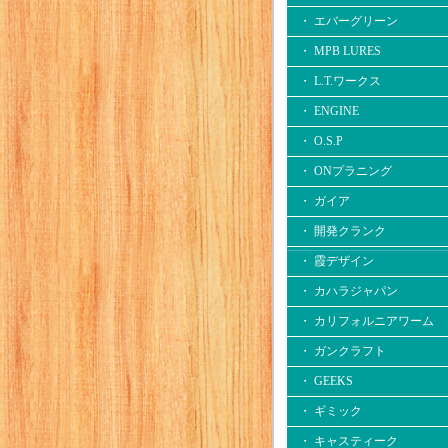
・ エバーグリーン
・ MPB LURES
・ L.T.ワークス
・ ENGINE
・ O.S.P
・ ONプラニング
・ ガイア
・ 開発クランク
・ 霞デザイン
・ カハラジャパン
・ カリフォルニアワーム
・ ガンクラフト
・ GEEKS
・ ギミック
・ キャスティーク