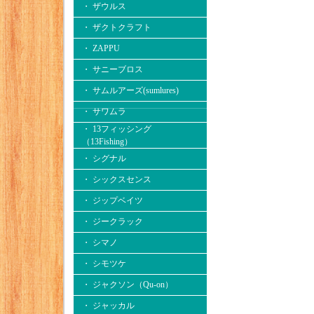
・ ザウルス
・ ザクトクラフト
・ ZAPPU
・ サニーブロス
・ サムルアーズ(sumlures)
・ サワムラ
・ 13フィッシング
（13Fishing）
・ シグナル
・ シックスセンス
・ ジップベイツ
・ ジークラック
・ シマノ
・ シモツケ
・ ジャクソン（Qu-on）
・ ジャッカル