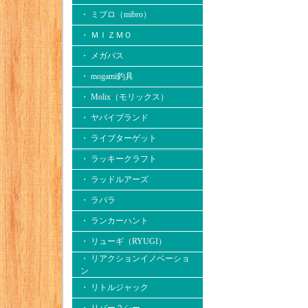
・ ミブロ（mibro）
・ ＭＩＺＭＯ
・ メガバス
・ mogami釣具
・ Molix（モリックス）
・ ヤバイブランド
・ ライブターゲット
・ ラッキークラフト
・ ラッドルアーズ
・ ラパラ
・ ランカーハント
・ リューギ（RYUGI）
・ リアクションイノベーショ
ン
・ リトルジャック