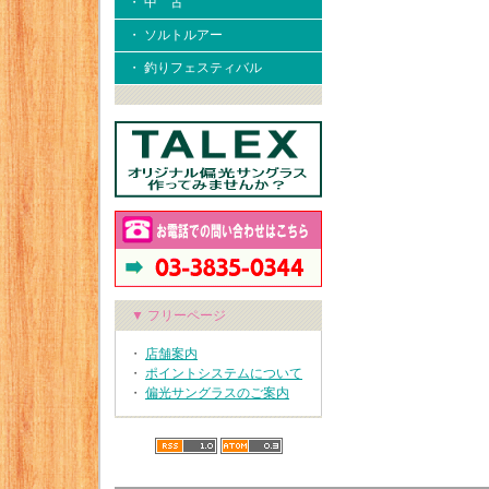
・ 中 古
・ ソルトルアー
・ 釣りフェスティバル
▼ フリーページ
・
店舗案内
・
ポイントシステムについて
・
偏光サングラスのご案内