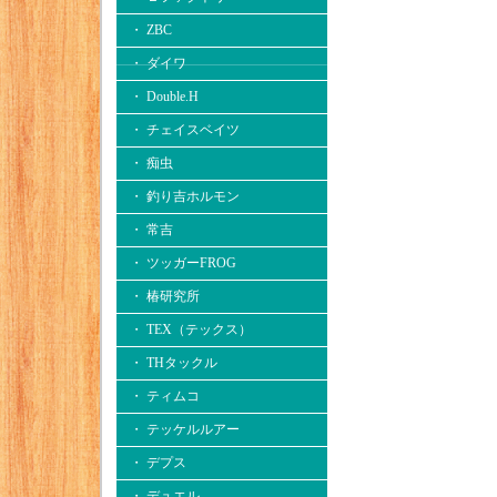
・ ZBC
・ ダイワ
・ Double.H
・ チェイスベイツ
・ 痴虫
・ 釣り吉ホルモン
・ 常吉
・ ツッガーFROG
・ 椿研究所
・ TEX（テックス）
・ THタックル
・ ティムコ
・ テッケルルアー
・ デプス
・ デュエル