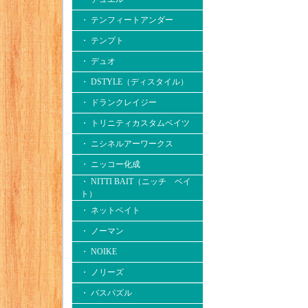
・ テンフィートアンダー
・ テンプト
・ デュオ
・ DSTYLE（ディスタイル）
・ ドランクレイジー
・ トリニティカスタムベイツ
・ ニシネルアーワークス
・ ニッコー化成
・ NITTI BAIT（ニッチ ベイ
ト）
・ ネットベイト
・ ノーマン
・ NOIKE
・ ノリーズ
・ バスパズル