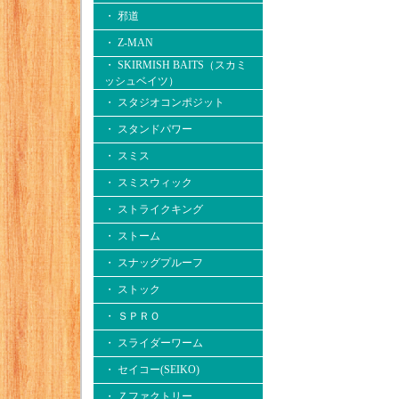
・ 邪道
・ Z-MAN
・ SKIRMISH BAITS（スカミ
ッシュベイツ）
・ スタジオコンポジット
・ スタンドパワー
・ スミス
・ スミスウィック
・ ストライクキング
・ ストーム
・ スナッグプルーフ
・ ストック
・ ＳＰＲＯ
・ スライダーワーム
・ セイコー(SEIKO)
・ Ｚファクトリー