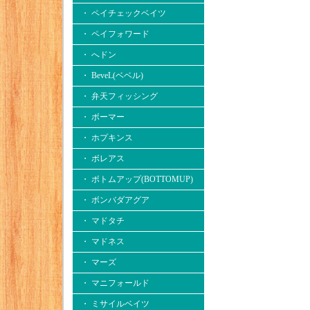
・ ペイチェックベイツ
・ ペイフォワード
・ へドン
・ BeveL(ベベル)
・ 弁天フィッシング
・ ボーマー
・ ホプキンス
・ ボレアス
・ ボトムアップ(BOTTOMUP)
・ ボンバダアグア
・ マドタチ
・ マドネス
・ マーズ
・ マニフォールド
・ ミサイルベイツ