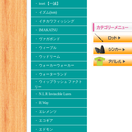
・ issei 【一誠】
・ イズム(ism)
・ イチカワフィッシング
・ IMAKATSU
・ ヴァガボンド
・ ウィーブル
・ ウッドリーム
・ ウォーカーウォーカー
・ ウォーターランド
・ ウィップラッシュ ファクト
リー
・ N.L.R Invincible Lures
・ H.Way
・ エレメンツ
・ エコギア
・ エドモン