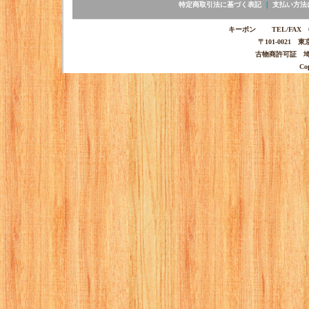
特定商取引法に基づく表記
｜
支払い方法
キーポン TEL/FAX 03-
〒101-0021 
古物商許可証 埼玉
Co