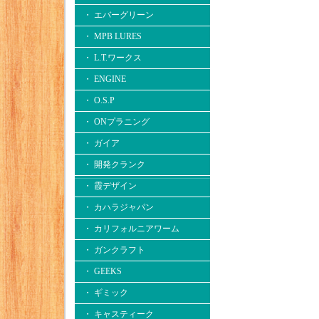
・ エバーグリーン
・ MPB LURES
・ L.T.ワークス
・ ENGINE
・ O.S.P
・ ONプラニング
・ ガイア
・ 開発クランク
・ 霞デザイン
・ カハラジャパン
・ カリフォルニアワーム
・ ガンクラフト
・ GEEKS
・ ギミック
・ キャスティーク