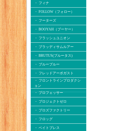
・ フィナ
・ FOLLOW（フォロー）
・ フーターズ
・ BOOYAH（ブーヤー）
・ フラッシュユニオン
・ ブラッディサムルアー
・ BRUTUS(ブルータス)
・ ブルーブルー
・ フレッドアーボガスト
・ フロントラインプロダクシ
ョン
・ プロフェッサー
・ プロジェクトゼロ
・ プロズファクトリー
・ フロッグ
・ ベイトブレス