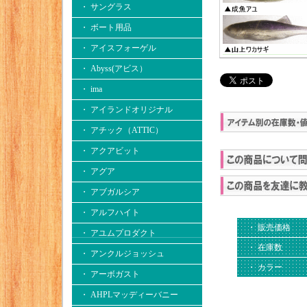
・ サングラス
・ ボート用品
・ アイスフォーゲル
・ Abyss(アビス）
・ ima
・ アイランドオリジナル
・ アチック（ATTIC）
・ アクアビット
・ アグア
・ アブガルシア
・ アルフハイト
・ 販売価格
・ アユムプロダクト
・ 在庫数
・ アンクルジョッシュ
・ カラー
・ アーボガスト
・ AHPLマッディーバニー