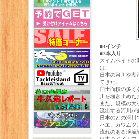
■3インチ
■7本入り
スイムベイトの開
は、
日本の河川や湖
てきた。
国土面積の多く
川を堰き止めた
また、規模の大
流出する河川が
日本のどの河川
ハエ、カワムツ
流れのある渓流