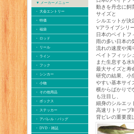
日本のベイトフ
▼ メーカーメニュー
動きを丹念に飼
・ 大会エントリー
サイズと
シルエットが決
・ 特価
Vアライブシリー
・ 福袋
日本のベイトフ
・ ロッド
雨の多い日本の
・ リール
流れの速度や濁
ベイトフィッシ
・ ライン
また生息する水
・ フック
最大サイズと寿
・ シンカー
研究の結果、小
やすい基本サイ
・ 小物
横からばかりで
・ その他用品
も注目し、
・ ボックス
細身のシルエッ
高速リトリーブ
・ ステッカー
背ビレの重要度
・ アパレル・バッグ
・ DVD・雑誌