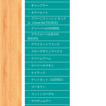
・ ギャンブラー
・ キラーヒート
・ グリーンフィッシュ タック
ル（Green fish TACKLE)
・ グゥーバー(GOOBER)
・ グラスルーツ(GRASS
ROOTS)
・ クワイエットファンク
・ グローデザインワークス
・ クリームワーム
・ ゲーリーヤマモト
・ ケイテック
・ ゲットネット（GETNET）
・ コーモラン
・ コットンコーデル
・ サウザンルアー