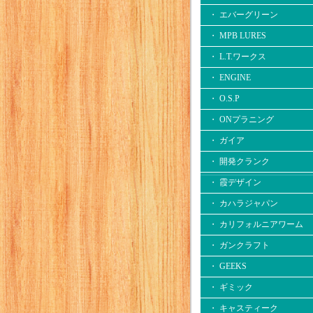
・ エバーグリーン
・ MPB LURES
・ L.T.ワークス
・ ENGINE
・ O.S.P
・ ONプラニング
・ ガイア
・ 開発クランク
・ 霞デザイン
・ カハラジャパン
・ カリフォルニアワーム
・ ガンクラフト
・ GEEKS
・ ギミック
・ キャスティーク