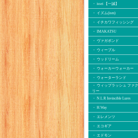
・ issei 【一誠】
・ イズム(ism)
・ イチカワフィッシング
・ IMAKATSU
・ ヴァガボンド
・ ウィーブル
・ ウッドリーム
・ ウォーカーウォーカー
・ ウォーターランド
・ ウィップラッシュ ファ
リー
・ N.L.R Invincible Lures
・ H.Way
・ エレメンツ
・ エコギア
・ エドモン