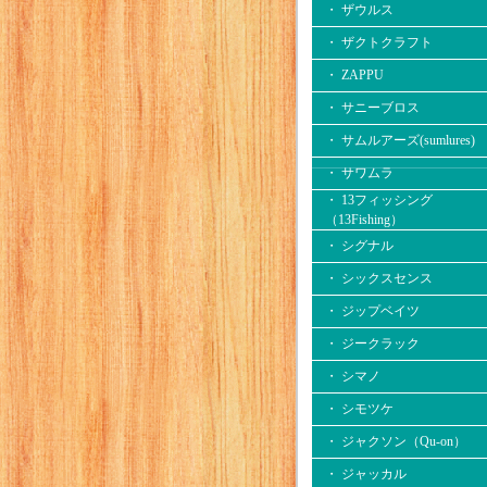
・ ザウルス
・ ザクトクラフト
・ ZAPPU
・ サニーブロス
・ サムルアーズ(sumlures)
・ サワムラ
・ 13フィッシング
（13Fishing）
・ シグナル
・ シックスセンス
・ ジップベイツ
・ ジークラック
・ シマノ
・ シモツケ
・ ジャクソン（Qu-on）
・ ジャッカル