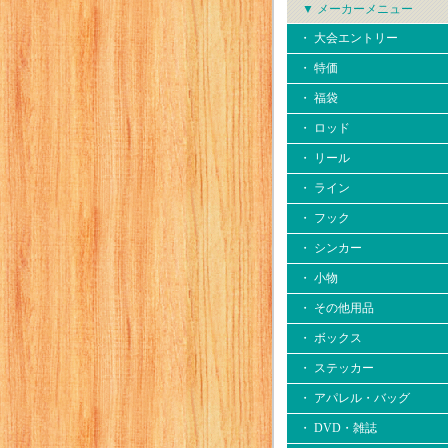
▼ メーカーメニュー
・ 大会エントリー
・ 特価
・ 福袋
・ ロッド
・ リール
・ ライン
・ フック
・ シンカー
・ 小物
・ その他用品
・ ボックス
・ ステッカー
・ アパレル・バッグ
・ DVD・雑誌