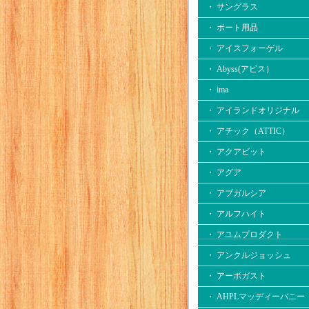
・ サングラス
・ ボート用品
・ アイスフォーゲル
・ Abyss(アビス）
・ ima
・ アイランドオリジナル
・ アチック（ATTIC）
・ アクアビット
・ アグア
・ アブガルシア
・ アルフハイト
・ アユムプロダクト
・ アンクルジョッシュ
・ アーボガスト
・ AHPLマッディーバニー