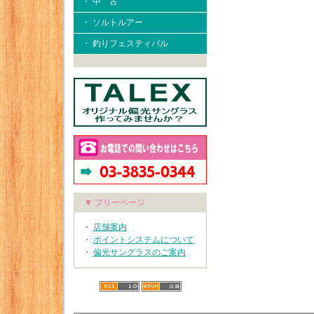
・ 中 古
・ ソルトルアー
・ 釣りフェスティバル
▼ フリーページ
・
店舗案内
・
ポイントシステムについて
・
偏光サングラスのご案内