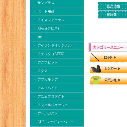
・ サングラス
・ 販売価格
・ ボート用品
・ 在庫数
・ アイスフォーゲル
・ Abyss(アビス）
・ ima
・ アイランドオリジナル
・ アチック（ATTIC）
・ アクアビット
・ アグア
・ アブガルシア
・ アルフハイト
・ アユムプロダクト
・ アンクルジョッシュ
・ アーボガスト
・ AHPLマッディーバニー