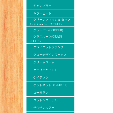
・ ギャンブラー
・ キラーヒート
・ グリーンフィッシュ タック
ル（Green fish TACKLE)
・ グゥーバー(GOOBER)
・ グラスルーツ(GRASS
ROOTS)
・ クワイエットファンク
・ グローデザインワークス
・ クリームワーム
・ ゲーリーヤマモト
・ ケイテック
・ ゲットネット（GETNET）
・ コーモラン
・ コットンコーデル
・ サウザンルアー