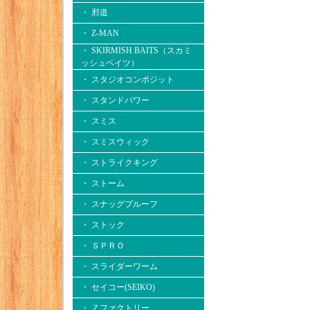
・ 邪道
・ Z-MAN
・ SKIRMISH BAITS（スカミ
ッシュベイツ）
・ スタジオコンポジット
・ スタンドパワー
・ スミス
・ スミスウィック
・ ストライクキング
・ ストーム
・ スナッグプルーフ
・ ストック
・ ＳＰＲＯ
・ スライダーワーム
・ セイコー(SEIKO)
・ Ｚファクトリー