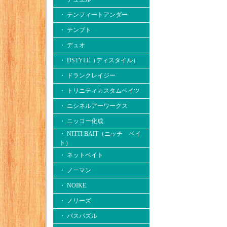
・ テンフィートアンダー
・ テンプト
・ デュオ
・ DSTYLE（ディスタイル）
・ ドランクレイジー
・ トリニティカスタムベイツ
・ ニシネルアーワークス
・ ニッコー化成
・ NITTI BAIT（ニッチ ベイ
ト）
・ ネットベイト
・ ノーマン
・ NOIKE
・ ノリーズ
・ バスパズル