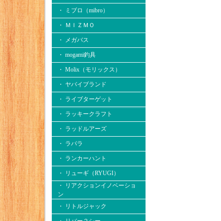
・ ミブロ（mibro）
・ ＭＩＺＭＯ
・ メガバス
・ mogami釣具
・ Molix（モリックス）
・ ヤバイブランド
・ ライブターゲット
・ ラッキークラフト
・ ラッドルアーズ
・ ラパラ
・ ランカーハント
・ リューギ（RYUGI）
・ リアクションイノベーショ
ン
・ リトルジャック