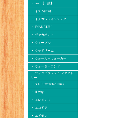
・ issei 【一誠】
・ イズム(ism)
・ イチカワフィッシング
・ IMAKATSU
・ ヴァガボンド
・ ウィーブル
・ ウッドリーム
・ ウォーカーウォーカー
・ ウォーターランド
・ ウィップラッシュ ファクト
リー
・ N.L.R Invincible Lures
・ H.Way
・ エレメンツ
・ エコギア
・ エドモン