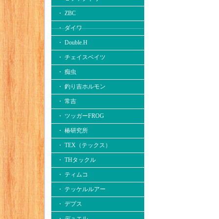
・ ZBC
・ ダイワ
・ Double.H
・ チェイスベイツ
・ 痴虫
・ 釣り吉ホルモン
・ 常吉
・ ツッガーFROG
・ 椿研究所
・ TEX（テックス）
・ THタックル
・ ティムコ
・ テッケルルアー
・ デプス
・ デュエル