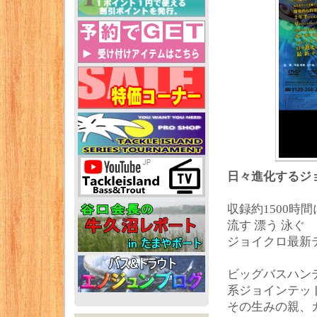
日々進化するジ
収録約1500時
流す 漂う 泳
ジョイクロ最新
ビッグバスハン
系ジョインテッ
その生みの親、