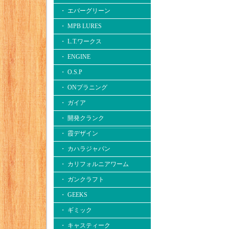
・ エバーグリーン
・ MPB LURES
・ L.T.ワークス
・ ENGINE
・ O.S.P
・ ONプラニング
・ ガイア
・ 開発クランク
・ 霞デザイン
・ カハラジャパン
・ カリフォルニアワーム
・ ガンクラフト
・ GEEKS
・ ギミック
・ キャスティーク