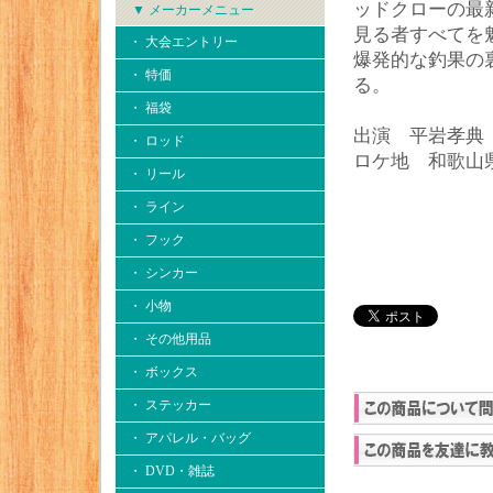
ッドクローの最
▼ メーカーメニュー
見る者すべてを
・ 大会エントリー
爆発的な釣果の
・ 特価
る。
・ 福袋
出演 平岩孝典
・ ロッド
ロケ地 和歌山
・ リール
・ ライン
・ フック
・ シンカー
・ 小物
・ その他用品
・ ボックス
・ ステッカー
・ アパレル・バッグ
・ DVD・雑誌