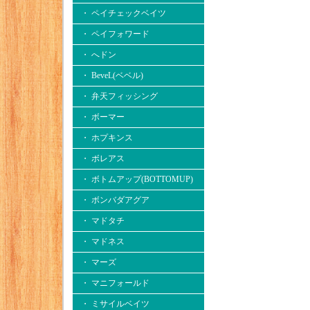
・ ペイチェックベイツ
・ ペイフォワード
・ へドン
・ BeveL(ベベル)
・ 弁天フィッシング
・ ボーマー
・ ホプキンス
・ ボレアス
・ ボトムアップ(BOTTOMUP)
・ ボンバダアグア
・ マドタチ
・ マドネス
・ マーズ
・ マニフォールド
・ ミサイルベイツ