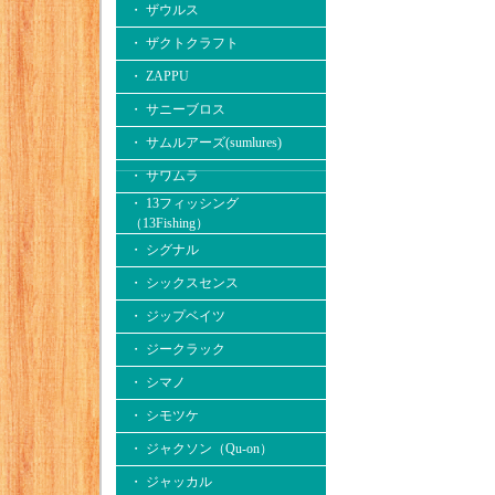
・ ザウルス
・ ザクトクラフト
・ ZAPPU
・ サニーブロス
・ サムルアーズ(sumlures)
・ サワムラ
・ 13フィッシング
（13Fishing）
・ シグナル
・ シックスセンス
・ ジップベイツ
・ ジークラック
・ シマノ
・ シモツケ
・ ジャクソン（Qu-on）
・ ジャッカル