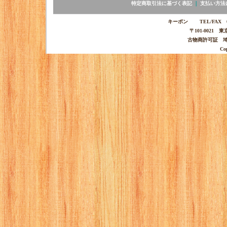
特定商取引法に基づく表記
｜
支払い方法
キーポン TEL/FAX 03-
〒101-0021 
古物商許可証 埼玉
Co