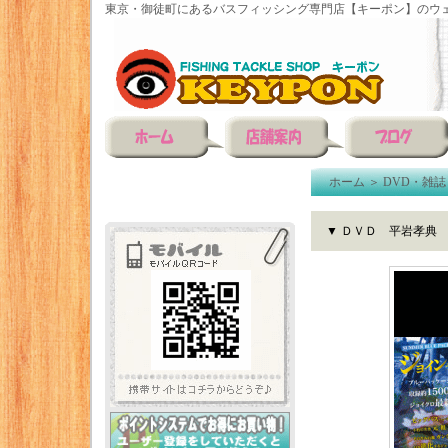
東京・御徒町にあるバスフィッシング専門店【キーポン】のウェ
ホーム
＞
DVD・雑誌
▼ ＤＶＤ 平岩孝典 【GA