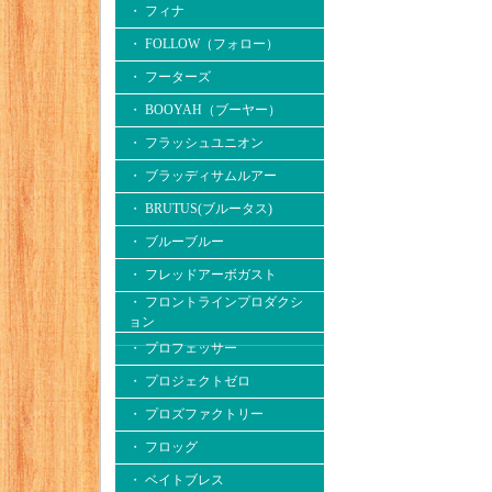
・ フィナ
・ FOLLOW（フォロー）
・ フーターズ
・ BOOYAH（ブーヤー）
・ フラッシュユニオン
・ ブラッディサムルアー
・ BRUTUS(ブルータス)
・ ブルーブルー
・ フレッドアーボガスト
・ フロントラインプロダクシ
ョン
・ プロフェッサー
・ プロジェクトゼロ
・ プロズファクトリー
・ フロッグ
・ ベイトブレス