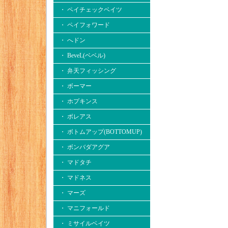
・ ペイチェックベイツ
・ ペイフォワード
・ へドン
・ BeveL(ベベル)
・ 弁天フィッシング
・ ボーマー
・ ホプキンス
・ ボレアス
・ ボトムアップ(BOTTOMUP)
・ ボンバダアグア
・ マドタチ
・ マドネス
・ マーズ
・ マニフォールド
・ ミサイルベイツ