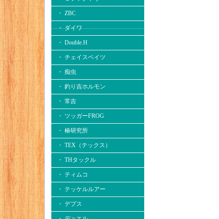
・ ZBC
・ ダイワ
・ Double.H
・ チェイスベイツ
・ 痴虫
・ 釣り吉ホルモン
・ 常吉
・ ツッガーFROG
・ 椿研究所
・ TEX（テックス）
・ THタックル
・ ティムコ
・ テッケルルアー
・ デプス
・ デュエル