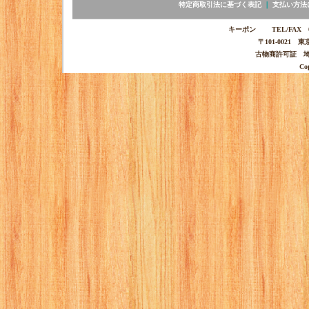
特定商取引法に基づく表記
｜
支払い方法
キーポン TEL/FAX 03-
〒101-0021 
古物商許可証 埼玉
Co