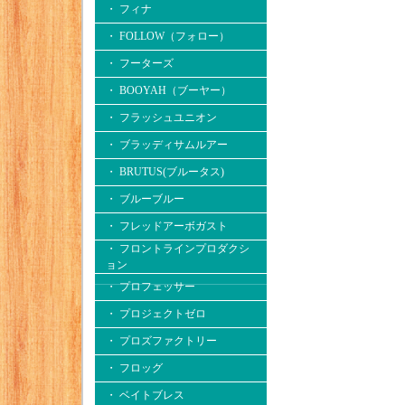
・ フィナ
・ FOLLOW（フォロー）
・ フーターズ
・ BOOYAH（ブーヤー）
・ フラッシュユニオン
・ ブラッディサムルアー
・ BRUTUS(ブルータス)
・ ブルーブルー
・ フレッドアーボガスト
・ フロントラインプロダクシ
ョン
・ プロフェッサー
・ プロジェクトゼロ
・ プロズファクトリー
・ フロッグ
・ ベイトブレス