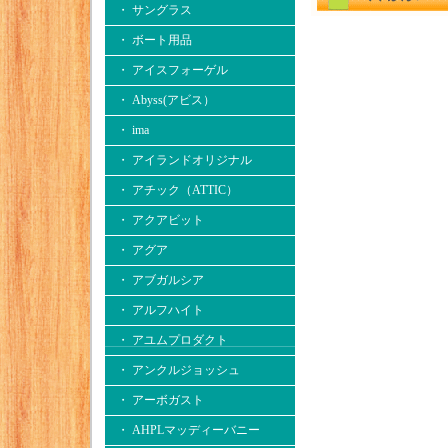
・ サングラス
・ ボート用品
・ アイスフォーゲル
・ Abyss(アビス）
・ ima
・ アイランドオリジナル
・ アチック（ATTIC）
・ アクアビット
・ アグア
・ アブガルシア
・ アルフハイト
・ アユムプロダクト
・ アンクルジョッシュ
・ アーボガスト
・ AHPLマッディーバニー