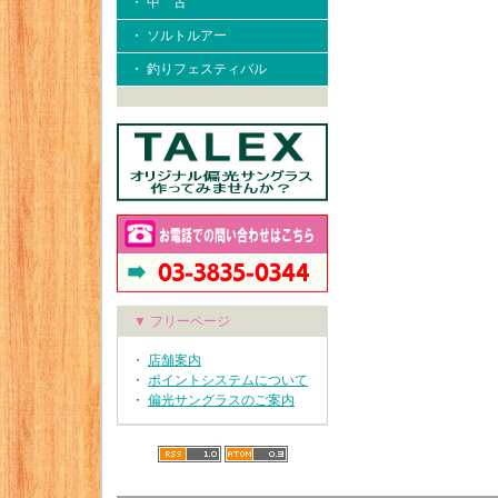
・ 中 古
・ ソルトルアー
・ 釣りフェスティバル
▼ フリーページ
・
店舗案内
・
ポイントシステムについて
・
偏光サングラスのご案内