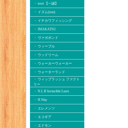
・ issei 【一誠】
・ イズム(ism)
・ イチカワフィッシング
・ IMAKATSU
・ ヴァガボンド
・ ウィーブル
・ ウッドリーム
・ ウォーカーウォーカー
・ ウォーターランド
・ ウィップラッシュ ファクト
リー
・ N.L.R Invincible Lures
・ H.Way
・ エレメンツ
・ エコギア
・ エドモン