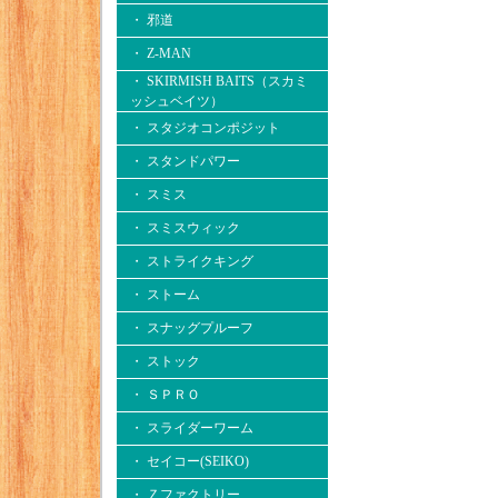
・ 邪道
・ Z-MAN
・ SKIRMISH BAITS（スカミ
ッシュベイツ）
・ スタジオコンポジット
・ スタンドパワー
・ スミス
・ スミスウィック
・ ストライクキング
・ ストーム
・ スナッグプルーフ
・ ストック
・ ＳＰＲＯ
・ スライダーワーム
・ セイコー(SEIKO)
・ Ｚファクトリー