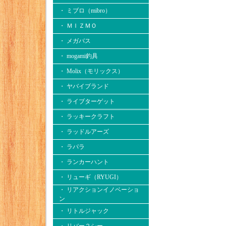
・ ミブロ（mibro）
・ ＭＩＺＭＯ
・ メガバス
・ mogami釣具
・ Molix（モリックス）
・ ヤバイブランド
・ ライブターゲット
・ ラッキークラフト
・ ラッドルアーズ
・ ラパラ
・ ランカーハント
・ リューギ（RYUGI）
・ リアクションイノベーショ
ン
・ リトルジャック