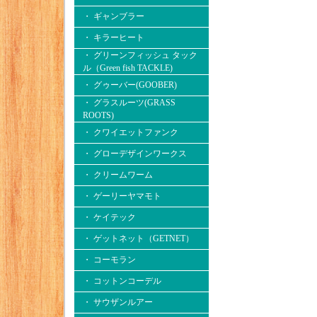
・ ギャンブラー
・ キラーヒート
・ グリーンフィッシュ タック
ル（Green fish TACKLE)
・ グゥーバー(GOOBER)
・ グラスルーツ(GRASS
ROOTS)
・ クワイエットファンク
・ グローデザインワークス
・ クリームワーム
・ ゲーリーヤマモト
・ ケイテック
・ ゲットネット（GETNET）
・ コーモラン
・ コットンコーデル
・ サウザンルアー