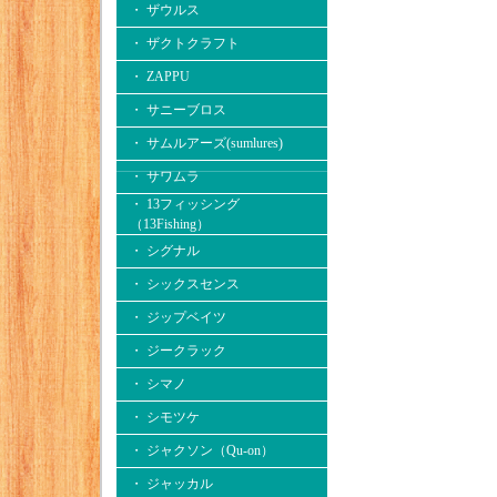
・ ザウルス
・ ザクトクラフト
・ ZAPPU
・ サニーブロス
・ サムルアーズ(sumlures)
・ サワムラ
・ 13フィッシング
（13Fishing）
・ シグナル
・ シックスセンス
・ ジップベイツ
・ ジークラック
・ シマノ
・ シモツケ
・ ジャクソン（Qu-on）
・ ジャッカル