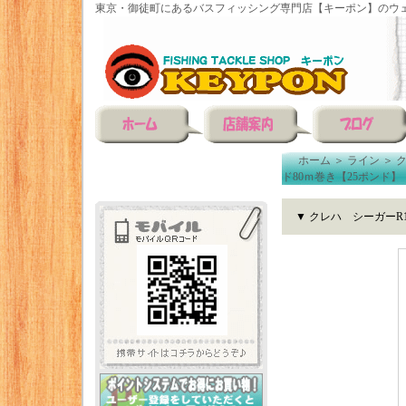
東京・御徒町にあるバスフィッシング専門店【キーポン】のウェ
ホーム
＞
ライン
＞
ド80ｍ巻き【25ポンド】
▼ クレハ シーガーR