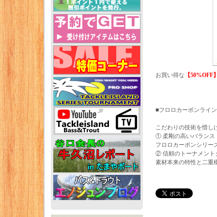
お買い得な
【50%OFF
■フロロカーボンライン/
こだわりの技術を惜しげ
① 柔剛の高いバランス
フロロカーボンシリー
② 信頼のトーナメント
素材本来の特性と二重