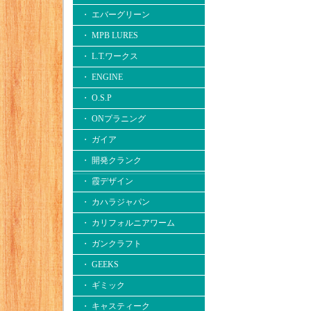
・ エバーグリーン
・ MPB LURES
・ L.T.ワークス
・ ENGINE
・ O.S.P
・ ONプラニング
・ ガイア
・ 開発クランク
・ 霞デザイン
・ カハラジャパン
・ カリフォルニアワーム
・ ガンクラフト
・ GEEKS
・ ギミック
・ キャスティーク