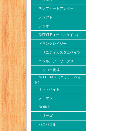
・ テンフィートアンダー
・ テンプト
・ デュオ
・ DSTYLE（ディスタイル）
・ ドランクレイジー
・ トリニティカスタムベイツ
・ ニシネルアーワークス
・ ニッコー化成
・ NITTI BAIT（ニッチ ベイ
ト）
・ ネットベイト
・ ノーマン
・ NOIKE
・ ノリーズ
・ バスパズル