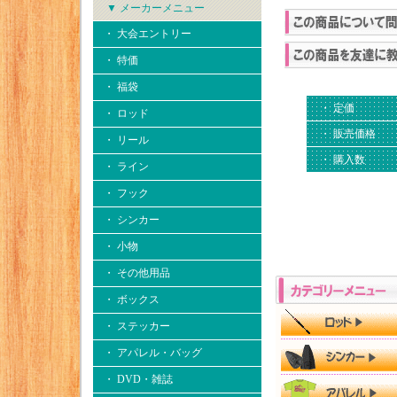
▼ メーカーメニュー
・ 大会エントリー
・ 特価
・ 福袋
・ 定価
・ ロッド
・ 販売価格
・ リール
・ 購入数
・ ライン
・ フック
・ シンカー
・ 小物
・ その他用品
・ ボックス
・ ステッカー
・ アパレル・バッグ
・ DVD・雑誌