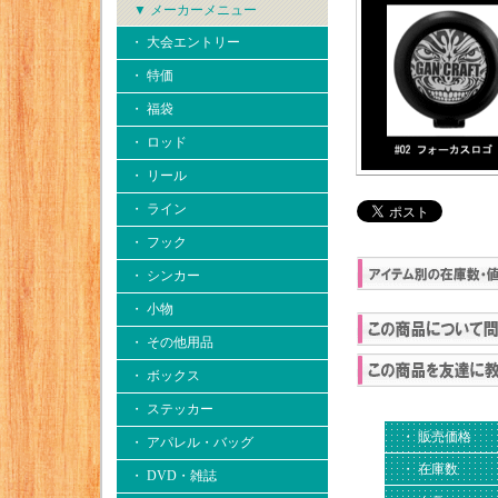
▼ メーカーメニュー
・ 大会エントリー
・ 特価
・ 福袋
・ ロッド
・ リール
・ ライン
・ フック
・ シンカー
・ 小物
・ その他用品
・ ボックス
・ ステッカー
・ 販売価格
・ アパレル・バッグ
・ 在庫数
・ DVD・雑誌