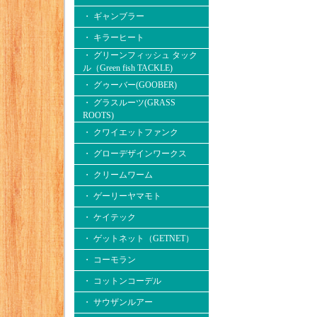
・ ギャンブラー
・ キラーヒート
・ グリーンフィッシュ タック
ル（Green fish TACKLE)
・ グゥーバー(GOOBER)
・ グラスルーツ(GRASS
ROOTS)
・ クワイエットファンク
・ グローデザインワークス
・ クリームワーム
・ ゲーリーヤマモト
・ ケイテック
・ ゲットネット（GETNET）
・ コーモラン
・ コットンコーデル
・ サウザンルアー