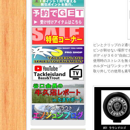
ピンとクリップの２通
ピンが刺せない場所で
ボディが３６０°自由
使用時のストレスを無
ホルダーはワンタッチ
取り外しての使用も素