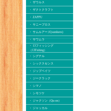
・ ザウルス
・ ザクトクラフト
・ ZAPPU
・ サニーブロス
・ サムルアーズ(sumlures)
・ サワムラ
・ 13フィッシング
（13Fishing）
・ シグナル
・ シックスセンス
・ ジップベイツ
・ ジークラック
・ シマノ
・ シモツケ
・ ジャクソン（Qu-on）
・ ジャッカル