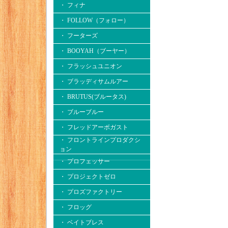
・ フィナ
・ FOLLOW（フォロー）
・ フーターズ
・ BOOYAH（ブーヤー）
・ フラッシュユニオン
・ ブラッディサムルアー
・ BRUTUS(ブルータス)
・ ブルーブルー
・ フレッドアーボガスト
・ フロントラインプロダクシ
ョン
・ プロフェッサー
・ プロジェクトゼロ
・ プロズファクトリー
・ フロッグ
・ ベイトブレス