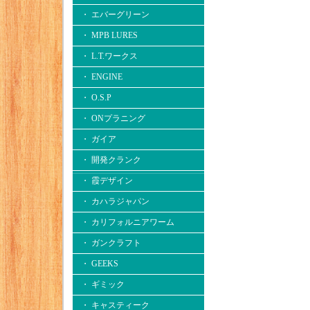
・ エバーグリーン
・ MPB LURES
・ L.T.ワークス
・ ENGINE
・ O.S.P
・ ONプラニング
・ ガイア
・ 開発クランク
・ 霞デザイン
・ カハラジャパン
・ カリフォルニアワーム
・ ガンクラフト
・ GEEKS
・ ギミック
・ キャスティーク