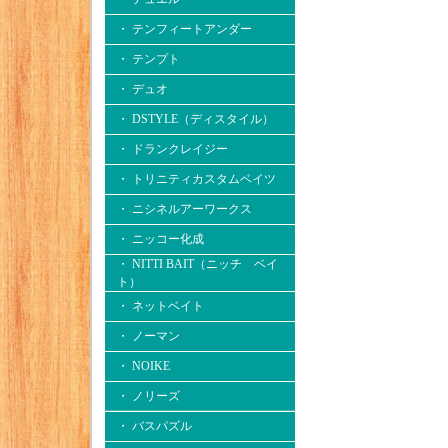
・ テンフィートアンダー
・ テンプト
・ デュオ
・ DSTYLE（ディスタイル）
・ ドランクレイジー
・ トリニティカスタムベイツ
・ ニシネルアーワークス
・ ニッコー化成
・ NITTI BAIT（ニッチ ベイ
ト）
・ ネットベイト
・ ノーマン
・ NOIKE
・ ノリーズ
・ バスパズル