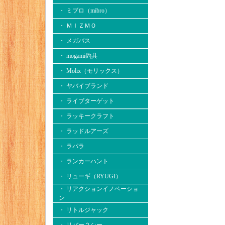
・ ミブロ（mibro）
・ ＭＩＺＭＯ
・ メガバス
・ mogami釣具
・ Molix（モリックス）
・ ヤバイブランド
・ ライブターゲット
・ ラッキークラフト
・ ラッドルアーズ
・ ラパラ
・ ランカーハント
・ リューギ（RYUGI）
・ リアクションイノベーショ
ン
・ リトルジャック