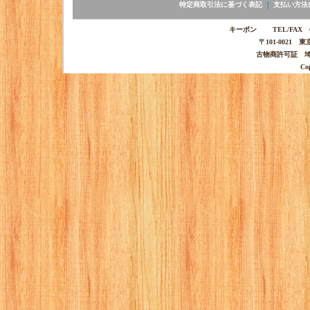
特定商取引法に基づく表記
｜
支払い方法
キーポン TEL/FAX 03-
〒101-0021 
古物商許可証 埼玉
Co