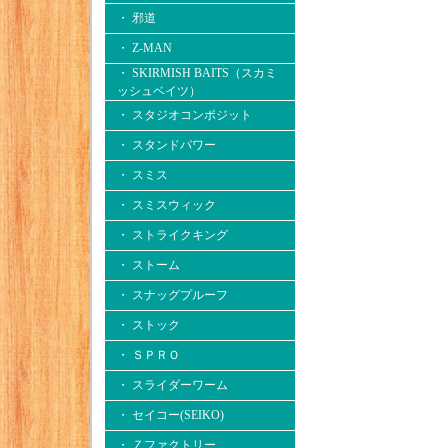
・ 邪道
・ Z-MAN
・ SKIRMISH BAITS（スカミ
ッシュベイツ）
・ スタジオコンポジット
・ スタンドパワー
・ スミス
・ スミスウィック
・ ストライクキング
・ ストーム
・ スナッグプルーフ
・ ストック
・ ＳＰＲＯ
・ スライダーワーム
・ セイコー(SEIKO)
・ Ｚファクトリー