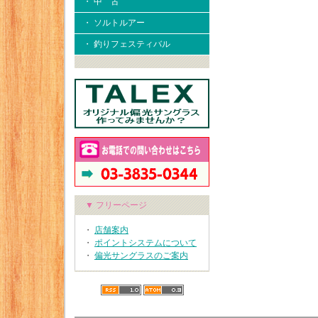
・ 中 古
・ ソルトルアー
・ 釣りフェスティバル
▼ フリーページ
・
店舗案内
・
ポイントシステムについて
・
偏光サングラスのご案内