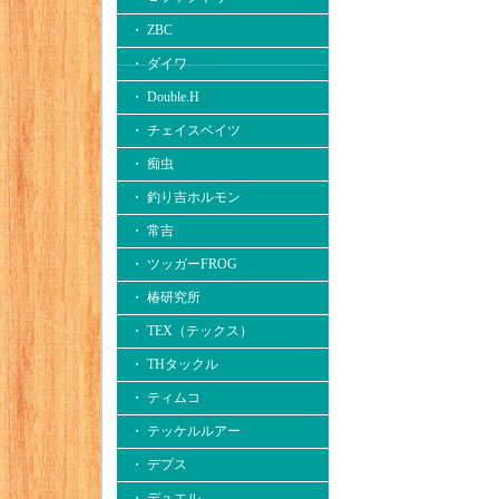
・ ZBC
・ ダイワ
・ Double.H
・ チェイスベイツ
・ 痴虫
・ 釣り吉ホルモン
・ 常吉
・ ツッガーFROG
・ 椿研究所
・ TEX（テックス）
・ THタックル
・ ティムコ
・ テッケルルアー
・ デプス
・ デュエル