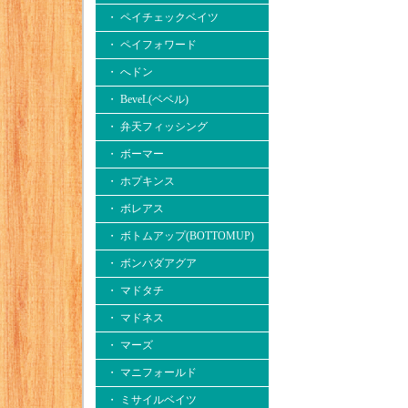
・ ペイチェックベイツ
・ ペイフォワード
・ へドン
・ BeveL(ベベル)
・ 弁天フィッシング
・ ボーマー
・ ホプキンス
・ ボレアス
・ ボトムアップ(BOTTOMUP)
・ ボンバダアグア
・ マドタチ
・ マドネス
・ マーズ
・ マニフォールド
・ ミサイルベイツ