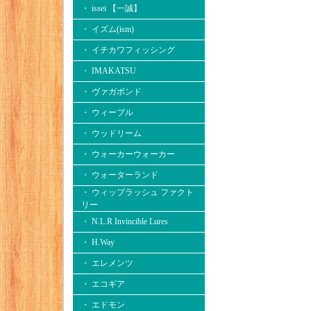
・ issei 【一誠】
・ イズム(ism)
・ イチカワフィッシング
・ IMAKATSU
・ ヴァガボンド
・ ウィーブル
・ ウッドリーム
・ ウォーカーウォーカー
・ ウォーターランド
・ ウィップラッシュ ファクト
リー
・ N.L.R Invincible Lures
・ H.Way
・ エレメンツ
・ エコギア
・ エドモン