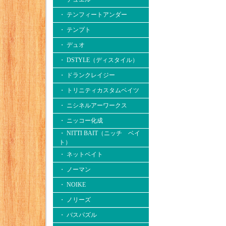
・ テンフィートアンダー
・ テンプト
・ デュオ
・ DSTYLE（ディスタイル）
・ ドランクレイジー
・ トリニティカスタムベイツ
・ ニシネルアーワークス
・ ニッコー化成
・ NITTI BAIT（ニッチ ベイ
ト）
・ ネットベイト
・ ノーマン
・ NOIKE
・ ノリーズ
・ バスパズル