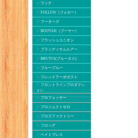
・ フィナ
・ FOLLOW（フォロー）
・ フーターズ
・ BOOYAH（ブーヤー）
・ フラッシュユニオン
・ ブラッディサムルアー
・ BRUTUS(ブルータス)
・ ブルーブルー
・ フレッドアーボガスト
・ フロントラインプロダクシ
ョン
・ プロフェッサー
・ プロジェクトゼロ
・ プロズファクトリー
・ フロッグ
・ ベイトブレス