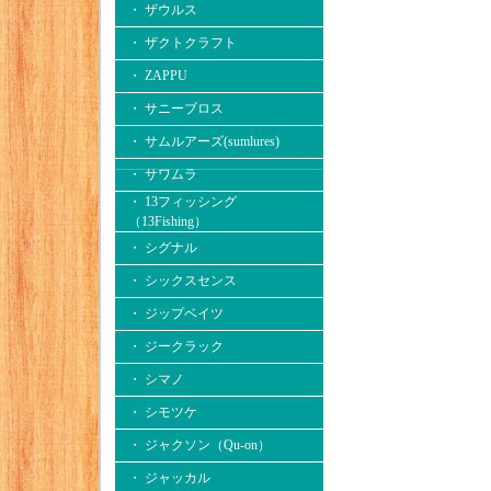
・ ザウルス
・ ザクトクラフト
・ ZAPPU
・ サニーブロス
・ サムルアーズ(sumlures)
・ サワムラ
・ 13フィッシング
（13Fishing）
・ シグナル
・ シックスセンス
・ ジップベイツ
・ ジークラック
・ シマノ
・ シモツケ
・ ジャクソン（Qu-on）
・ ジャッカル