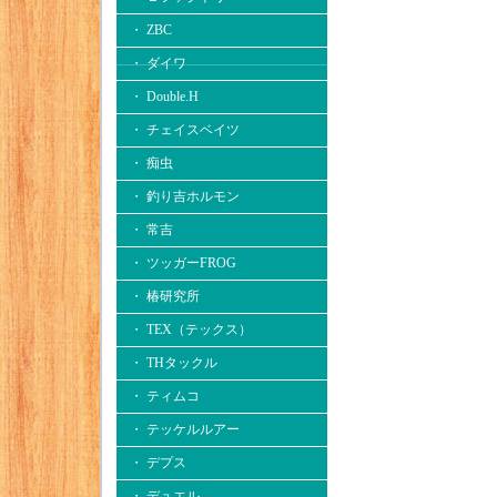
・ ZBC
・ ダイワ
・ Double.H
・ チェイスベイツ
・ 痴虫
・ 釣り吉ホルモン
・ 常吉
・ ツッガーFROG
・ 椿研究所
・ TEX（テックス）
・ THタックル
・ ティムコ
・ テッケルルアー
・ デプス
・ デュエル