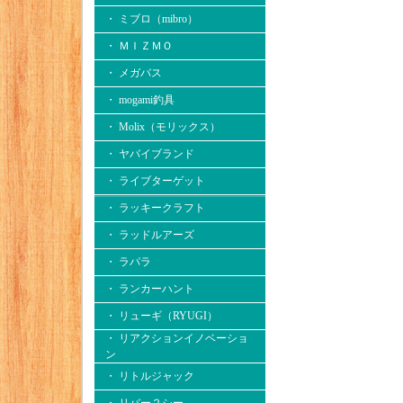
・ ミブロ（mibro）
・ ＭＩＺＭＯ
・ メガバス
・ mogami釣具
・ Molix（モリックス）
・ ヤバイブランド
・ ライブターゲット
・ ラッキークラフト
・ ラッドルアーズ
・ ラパラ
・ ランカーハント
・ リューギ（RYUGI）
・ リアクションイノベーショ
ン
・ リトルジャック