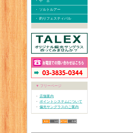
・ 中 古
・ ソルトルアー
・ 釣りフェスティバル
▼ フリーページ
・
店舗案内
・
ポイントシステムについて
・
偏光サングラスのご案内