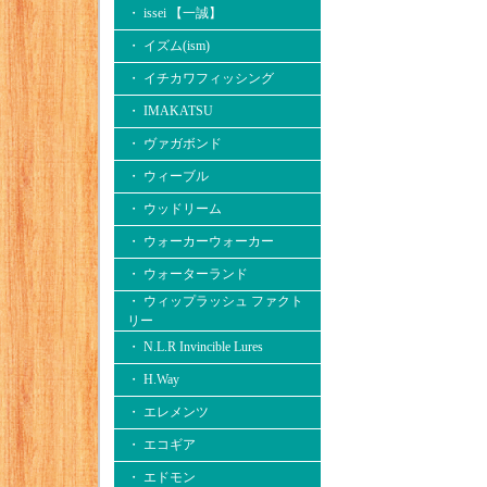
・ issei 【一誠】
・ イズム(ism)
・ イチカワフィッシング
・ IMAKATSU
・ ヴァガボンド
・ ウィーブル
・ ウッドリーム
・ ウォーカーウォーカー
・ ウォーターランド
・ ウィップラッシュ ファクト
リー
・ N.L.R Invincible Lures
・ H.Way
・ エレメンツ
・ エコギア
・ エドモン