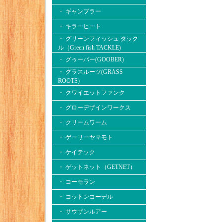
・ ギャンブラー
・ キラーヒート
・ グリーンフィッシュ タック
ル（Green fish TACKLE)
・ グゥーバー(GOOBER)
・ グラスルーツ(GRASS
ROOTS)
・ クワイエットファンク
・ グローデザインワークス
・ クリームワーム
・ ゲーリーヤマモト
・ ケイテック
・ ゲットネット（GETNET）
・ コーモラン
・ コットンコーデル
・ サウザンルアー