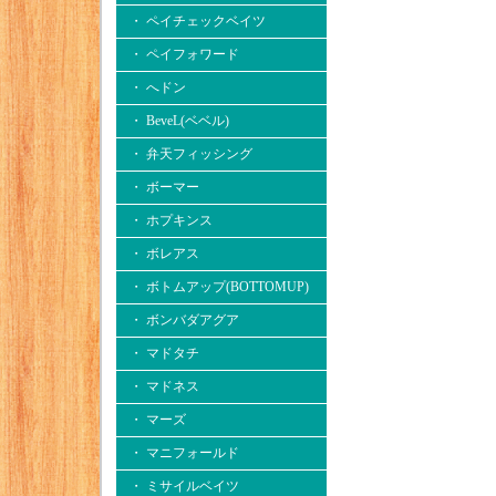
・ ペイチェックベイツ
・ ペイフォワード
・ へドン
・ BeveL(ベベル)
・ 弁天フィッシング
・ ボーマー
・ ホプキンス
・ ボレアス
・ ボトムアップ(BOTTOMUP)
・ ボンバダアグア
・ マドタチ
・ マドネス
・ マーズ
・ マニフォールド
・ ミサイルベイツ