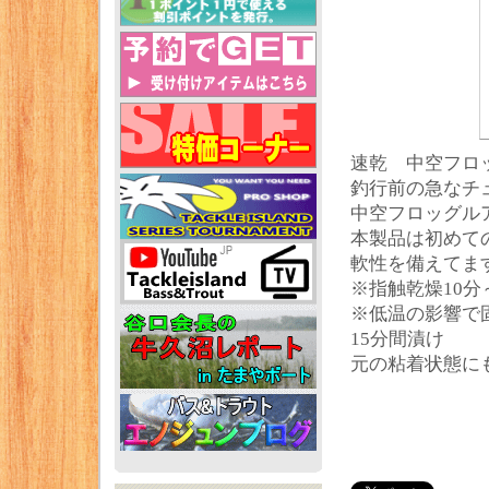
速乾 中空フロ
釣行前の急なチ
中空フロッグル
本製品は初めて
軟性を備えてま
※指触乾燥10分
※低温の影響で固
15分間漬け
元の粘着状態に