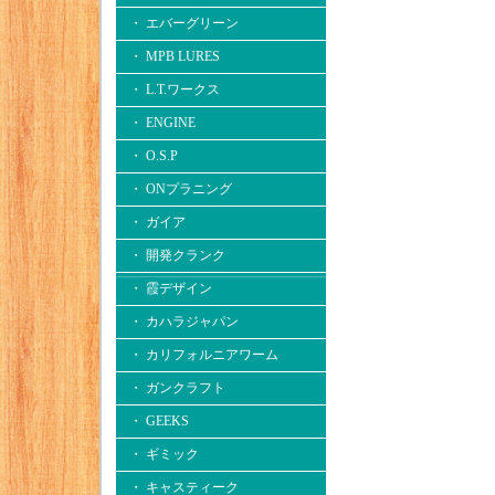
・ エバーグリーン
・ MPB LURES
・ L.T.ワークス
・ ENGINE
・ O.S.P
・ ONプラニング
・ ガイア
・ 開発クランク
・ 霞デザイン
・ カハラジャパン
・ カリフォルニアワーム
・ ガンクラフト
・ GEEKS
・ ギミック
・ キャスティーク