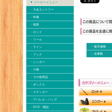
▼ メーカーメニュー
・ 大会エントリー
・ 特価
・ 福袋
・ ロッド
・ リール
・ 販売価格
・ ライン
・ 在庫数
・ フック
・ シンカー
・ 小物
・ その他用品
・ ボックス
・ ステッカー
・ アパレル・バッグ
・ DVD・雑誌