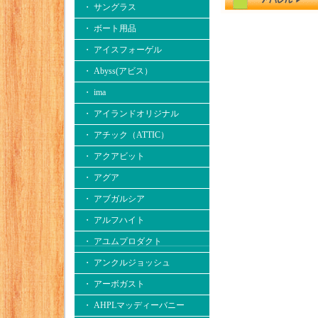
・ サングラス
・ ボート用品
・ アイスフォーゲル
・ Abyss(アビス）
・ ima
・ アイランドオリジナル
・ アチック（ATTIC）
・ アクアビット
・ アグア
・ アブガルシア
・ アルフハイト
・ アユムプロダクト
・ アンクルジョッシュ
・ アーボガスト
・ AHPLマッディーバニー