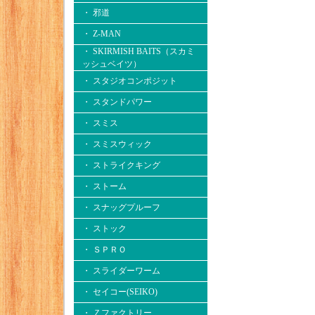
・ 邪道
・ Z-MAN
・ SKIRMISH BAITS（スカミ
ッシュベイツ）
・ スタジオコンポジット
・ スタンドパワー
・ スミス
・ スミスウィック
・ ストライクキング
・ ストーム
・ スナッグプルーフ
・ ストック
・ ＳＰＲＯ
・ スライダーワーム
・ セイコー(SEIKO)
・ Ｚファクトリー