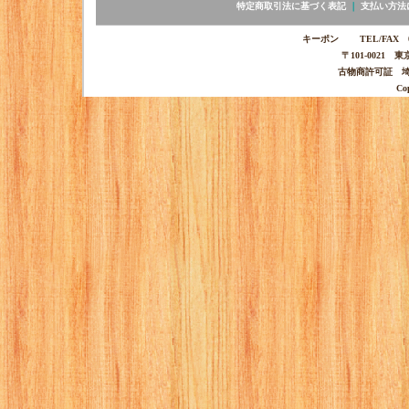
特定商取引法に基づく表記
｜
支払い方法
キーポン TEL/FAX 03-
〒101-0021 
古物商許可証 埼玉
Co