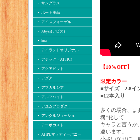
・ サングラス
・ ボート用品
・ アイスフォーゲル
・ Abyss(アビス）
・ ima
・ アイランドオリジナル
・ アチック（ATTIC）
【10%OFF】
・ アクアビット
・ アグア
限定カラー
・ アブガルシア
■サイズ 2.8イ
■12本入り
・ アルフハイト
・ アユムプロダクト
多くの場合、ま
・ アンクルジョッシュ
塊”化して
キャラと言うか
・ アーボガスト
違います。
・ AHPLマッディーバニー
小さいなりに、