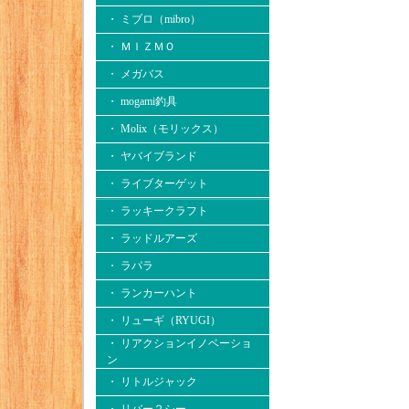
・ ミブロ（mibro）
・ ＭＩＺＭＯ
・ メガバス
・ mogami釣具
・ Molix（モリックス）
・ ヤバイブランド
・ ライブターゲット
・ ラッキークラフト
・ ラッドルアーズ
・ ラパラ
・ ランカーハント
・ リューギ（RYUGI）
・ リアクションイノベーショ
ン
・ リトルジャック