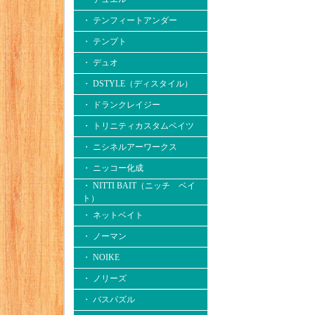
・ テンフィートアンダー
・ テンプト
・ デュオ
・ DSTYLE（ディスタイル）
・ ドランクレイジー
・ トリニティカスタムベイツ
・ ニシネルアーワークス
・ ニッコー化成
・ NITTI BAIT（ニッチ ベイ
ト）
・ ネットベイト
・ ノーマン
・ NOIKE
・ ノリーズ
・ バスパズル