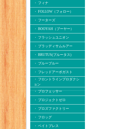
・ フィナ
・ FOLLOW（フォロー）
・ フーターズ
・ BOOYAH（ブーヤー）
・ フラッシュユニオン
・ ブラッディサムルアー
・ BRUTUS(ブルータス)
・ ブルーブルー
・ フレッドアーボガスト
・ フロントラインプロダクシ
ョン
・ プロフェッサー
・ プロジェクトゼロ
・ プロズファクトリー
・ フロッグ
・ ベイトブレス