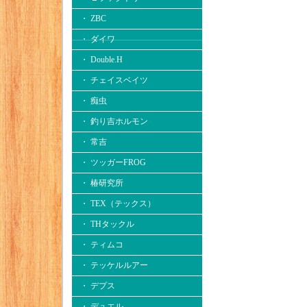
・ ZBC
・ ダイワ
・ Double.H
・ チェイスベイツ
・ 痴虫
・ 釣り吉ホルモン
・ 常吉
・ ツッガーFROG
・ 椿研究所
・ TEX（テックス）
・ THタックル
・ ティムコ
・ テッケルルアー
・ デプス
・ デュエル