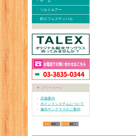
・ 中 古
・ ソルトルアー
・ 釣りフェスティバル
▼ フリーページ
・
店舗案内
・
ポイントシステムについて
・
偏光サングラスのご案内