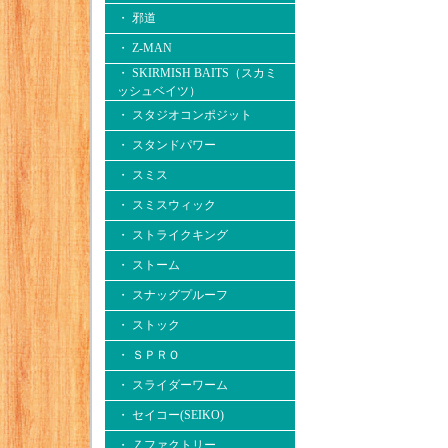
・ 邪道
・ Z-MAN
・ SKIRMISH BAITS（スカミ
ッシュベイツ）
・ スタジオコンポジット
・ スタンドパワー
・ スミス
・ スミスウィック
・ ストライクキング
・ ストーム
・ スナッグプルーフ
・ ストック
・ ＳＰＲＯ
・ スライダーワーム
・ セイコー(SEIKO)
・ Ｚファクトリー