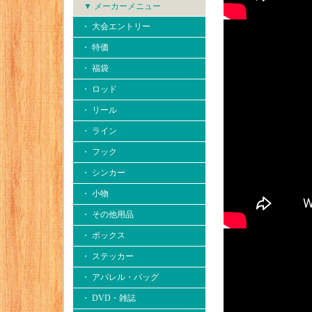
▼ メーカーメニュー
・ 大会エントリー
・ 特価
・ 福袋
・ ロッド
・ リール
・ ライン
・ フック
・ シンカー
・ 小物
・ その他用品
・ ボックス
・ ステッカー
・ アパレル・バッグ
・ DVD・雑誌