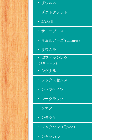
・ ザウルス
・ ザクトクラフト
・ ZAPPU
・ サニーブロス
・ サムルアーズ(sumlures)
・ サワムラ
・ 13フィッシング
（13Fishing）
・ シグナル
・ シックスセンス
・ ジップベイツ
・ ジークラック
・ シマノ
・ シモツケ
・ ジャクソン（Qu-on）
・ ジャッカル