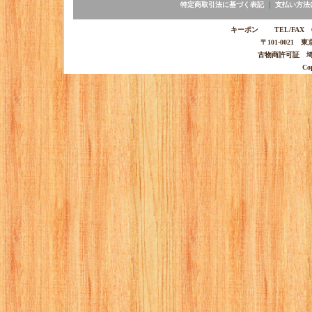
特定商取引法に基づく表記
｜
支払い方法
キーポン TEL/FAX 03-
〒101-0021 
古物商許可証 埼玉
Co