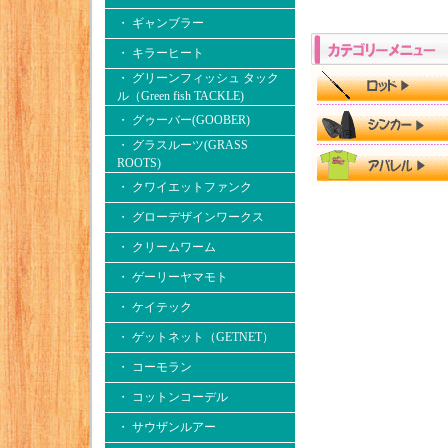
・ ギャンブラー
・ キラーヒート
・ グリーンフィッシュ タック
ル（Green fish TACKLE)
・ グゥーバー(GOOBER)
・ グラスルーツ(GRASS
ROOTS)
・ クワイエットファンク
・ グローデザインワークス
・ クリームワーム
・ ゲーリーヤマモト
・ ケイテック
・ ゲットネット（GETNET）
・ コーモラン
・ コットンコーデル
・ サウザンルアー