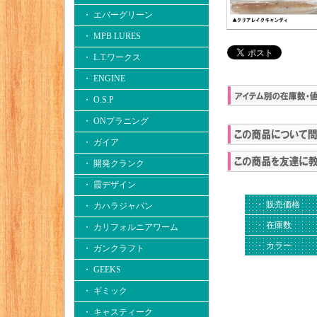
・ エバーグリーン
・ MPB LURES
・ L.T.ワークス
・ ENGINE
・ O.S.P
・ ONプラニング
・ ガイア
・ 開発クランク
・ 霞デザイン
・ 販売価格
・ カハラジャパン
・ 在庫数
・ カリフォルニアワーム
・ カラー
・ ガンクラフト
・ GEEKS
・ ギミック
・ キャスティーク