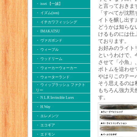
・ issei 【一誠】
と言っておきま
「すべてが沈黙
・ イズム(ism)
イトを醸し出す
・ イチカワフィッシング
どうかは知らな
・ IMAKATSU
けるものには仕
・ ヴァガボンド
ております。
お好みのライト
・ ウィーブル
というわけで、
・ ウッドリーム
させて「小魚」
・ ウォーカーウォーカー
ボトムを這わせ
やはりこのテー
・ ウォーターランド
そう思えるのは
・ ウィップラッシュ ファクト
もちろん強力天
リー
す。
・ N.L.R Invincible Lures
・ H.Way
・ エレメンツ
・ エコギア
・ エドモン