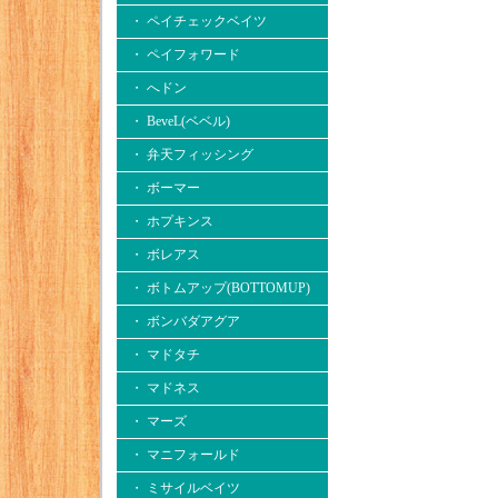
・ ペイチェックベイツ
・ ペイフォワード
・ へドン
・ BeveL(ベベル)
・ 弁天フィッシング
・ ボーマー
・ ホプキンス
・ ボレアス
・ ボトムアップ(BOTTOMUP)
・ ボンバダアグア
・ マドタチ
・ マドネス
・ マーズ
・ マニフォールド
・ ミサイルベイツ