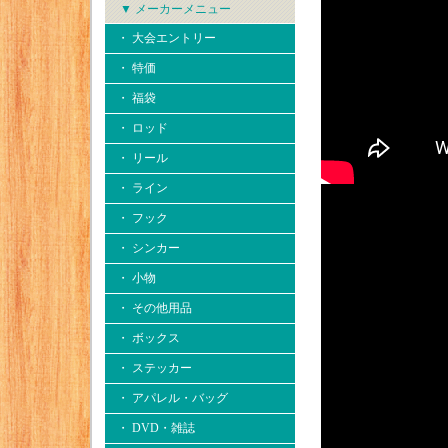
▼ メーカーメニュー
・ 大会エントリー
・ 特価
・ 福袋
・ ロッド
・ リール
・ ライン
・ フック
・ シンカー
・ 小物
・ その他用品
・ ボックス
・ ステッカー
・ アパレル・バッグ
・ DVD・雑誌