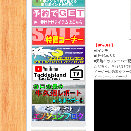
【10%OFF】
■3インチ
■1P=10本入り
■天然イカフレーバー
ただ巻く、それだけで
イージーに釣果をマー
イージーシャイナー3