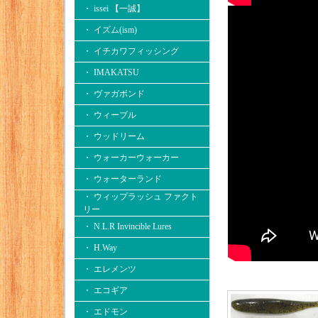
・ issei 【一誠】
・ イズム(ism)
・ イチカワフィッシング
・ IMAKATSU
・ ヴァガボンド
・ ウィーブル
・ ウッドリーム
・ ウォーカーウォーカー
・ ウォーターランド
・ ウィップラッシュ ファクト
リー
・ N.L.R Invincible Lures
・ H.Way
・ エレメンツ
・ エコギア
・ エドモン