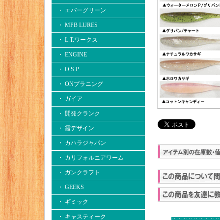
・ エバーグリーン
・ MPB LURES
・ L.T.ワークス
・ ENGINE
・ O.S.P
・ ONプラニング
・ ガイア
・ 開発クランク
・ 霞デザイン
・ カハラジャパン
・ カリフォルニアワーム
・ ガンクラフト
・ GEEKS
・ ギミック
・ キャスティーク