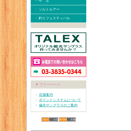
・ 中 古
・ ソルトルアー
・ 釣りフェスティバル
▼ フリーページ
・
店舗案内
・
ポイントシステムについて
・
偏光サングラスのご案内