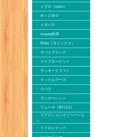
・ ミブロ（mibro）
・ ＭＩＺＭＯ
・ メガバス
・ mogami釣具
・ Molix（モリックス）
・ ヤバイブランド
・ ライブターゲット
・ ラッキークラフト
・ ラッドルアーズ
・ ラパラ
・ ランカーハント
・ リューギ（RYUGI）
・ リアクションイノベーショ
ン
・ リトルジャック