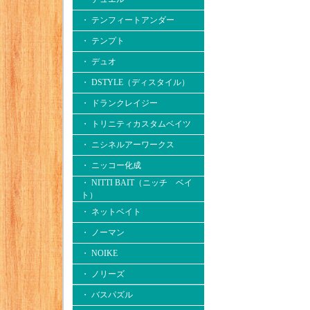
・ テンフィートアンダー
・ テンプト
・ デュオ
・ DSTYLE（ディスタイル）
・ ドランクレイジー
・ トリニティカスタムベイツ
・ ニシネルアーワークス
・ ニッコー化成
・ NITTI BAIT（ニッチ ベイ
ト）
・ ネットベイト
・ ノーマン
・ NOIKE
・ ノリーズ
・ バスパズル