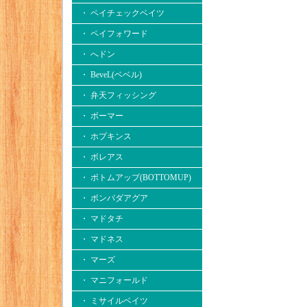
・ ペイチェックベイツ
・ ペイフォワード
・ へドン
・ BeveL(ベベル)
・ 弁天フィッシング
・ ボーマー
・ ホプキンス
・ ボレアス
・ ボトムアップ(BOTTOMUP)
・ ボンバダアグア
・ マドタチ
・ マドネス
・ マーズ
・ マニフォールド
・ ミサイルベイツ