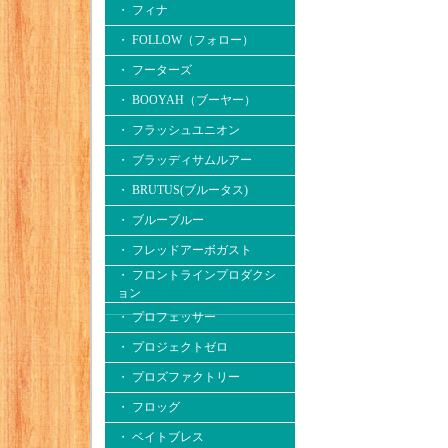
・ フィナ
・ FOLLOW（フォロー）
・ フーターズ
・ BOOYAH（ブーヤー）
・ フラッシュユニオン
・ ブラッディサムルアー
・ BRUTUS(ブルータス)
・ ブルーブルー
・ フレッドアーボガスト
・ フロントラインプロダクシ
ョン
・ プロフェッサー
・ プロジェクトゼロ
・ プロズファクトリー
・ フロッグ
・ ベイトブレス