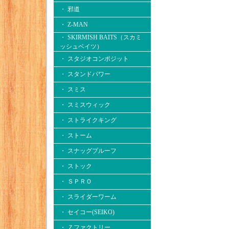
・ 邪道
・ Z-MAN
・ SKIRMISH BAITS（スカミ
ッシュベイツ）
・ スタジオコンポジット
・ スタンドパワー
・ スミス
・ スミスウィック
・ ストライクキング
・ ストーム
・ スナッグプルーフ
・ ストック
・ ＳＰＲＯ
・ スライダーワーム
・ セイコー(SEIKO)
・ Ｚファクトリー