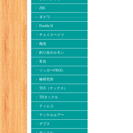
・ ZBC
・ ダイワ
・ Double.H
・ チェイスベイツ
・ 痴虫
・ 釣り吉ホルモン
・ 常吉
・ ツッガーFROG
・ 椿研究所
・ TEX（テックス）
・ THタックル
・ ティムコ
・ テッケルルアー
・ デプス
・ デュエル