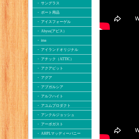
・ サングラス
・ ボート用品
・ アイスフォーゲル
・ Abyss(アビス）
・ ima
・ アイランドオリジナル
・ アチック（ATTIC）
・ アクアビット
・ アグア
・ アブガルシア
・ アルフハイト
・ アユムプロダクト
・ アンクルジョッシュ
・ アーボガスト
・ AHPLマッディーバニー