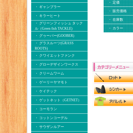
・ 定価
・ ギャンブラー
・ 販売価格
・ キラーヒート
・ 在庫数
・ グリーンフィッシュ タック
・ カラー
ル（Green fish TACKLE)
・ グゥーバー(GOOBER)
・ グラスルーツ(GRASS
ROOTS)
・ クワイエットファンク
・ グローデザインワークス
・ クリームワーム
・ ゲーリーヤマモト
・ ケイテック
・ ゲットネット（GETNET）
・ コーモラン
・ コットンコーデル
・ サウザンルアー