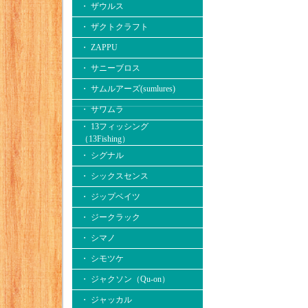
・ ザウルス
・ ザクトクラフト
・ ZAPPU
・ サニーブロス
・ サムルアーズ(sumlures)
・ サワムラ
・ 13フィッシング
（13Fishing）
・ シグナル
・ シックスセンス
・ ジップベイツ
・ ジークラック
・ シマノ
・ シモツケ
・ ジャクソン（Qu-on）
・ ジャッカル