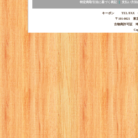
特定商取引法に基づく表記
｜
支払い方法
キーポン TEL/FAX 03-
〒101-0021 
古物商許可証 埼玉
Co