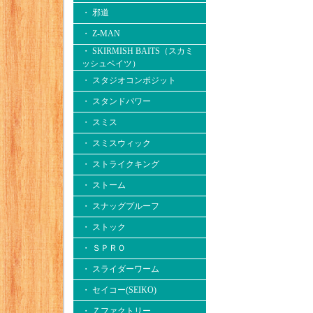
・ 邪道
・ Z-MAN
・ SKIRMISH BAITS（スカミ
ッシュベイツ）
・ スタジオコンポジット
・ スタンドパワー
・ スミス
・ スミスウィック
・ ストライクキング
・ ストーム
・ スナッグプルーフ
・ ストック
・ ＳＰＲＯ
・ スライダーワーム
・ セイコー(SEIKO)
・ Ｚファクトリー