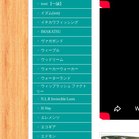
・ issei 【一誠】
・ イズム(ism)
・ イチカワフィッシング
・ IMAKATSU
・ ヴァガボンド
・ ウィーブル
・ ウッドリーム
・ ウォーカーウォーカー
・ ウォーターランド
・ ウィップラッシュ ファクト
リー
・ N.L.R Invincible Lures
・ H.Way
・ エレメンツ
・ エコギア
・ エドモン