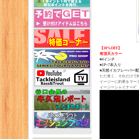
【10%OFF】
有頂天カラー
■4インチ
■1P=7本入り
■天然イカフレーバー
ただ巻く、それだけで
イージーに釣果をマー
イージーシャイナー4”