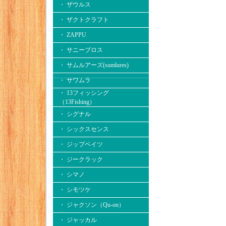
・ ザウルス
・ ザクトクラフト
・ ZAPPU
・ サニーブロス
・ サムルアーズ(sumlures)
・ サワムラ
・ 13フィッシング
（13Fishing）
・ シグナル
・ シックスセンス
・ ジップベイツ
・ ジークラック
・ シマノ
・ シモツケ
・ ジャクソン（Qu-on）
・ ジャッカル