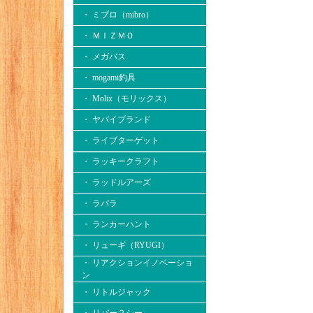
・ ミブロ（mibro）
・ ＭＩＺＭＯ
・ メガバス
・ mogami釣具
・ Molix（モリックス）
・ ヤバイブランド
・ ライブターゲット
・ ラッキークラフト
・ ラッドルアーズ
・ ラパラ
・ ランカーハント
・ リューギ（RYUGI）
・ リアクションイノベーショ
ン
・ リトルジャック