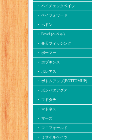
・ ペイチェックベイツ
・ ペイフォワード
・ へドン
・ BeveL(ベベル)
・ 弁天フィッシング
・ ボーマー
・ ホプキンス
・ ボレアス
・ ボトムアップ(BOTTOMUP)
・ ボンバダアグア
・ マドタチ
・ マドネス
・ マーズ
・ マニフォールド
・ ミサイルベイツ