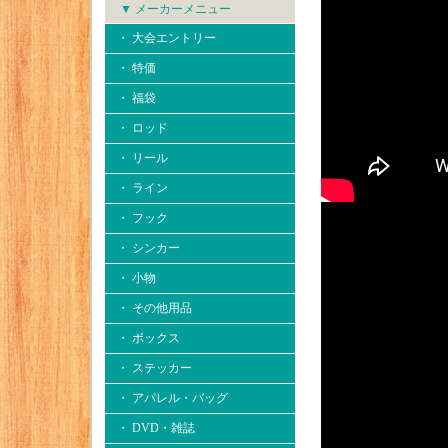
▼ メーカーメニュー
・ 大会エントリー
・ 特価
・ 福袋
・ ロッド
・ リール
・ ライン
・ フック
・ シンカー
・ 小物
・ その他用品
・ ボックス
・ ステッカー
・ アパレル・バッグ
・ DVD・雑誌