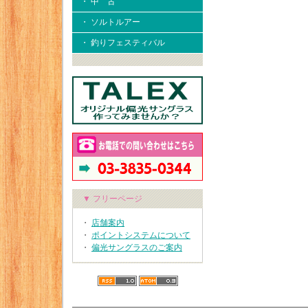
・ 中 古
・ ソルトルアー
・ 釣りフェスティバル
▼ フリーページ
・
店舗案内
・
ポイントシステムについて
・
偏光サングラスのご案内