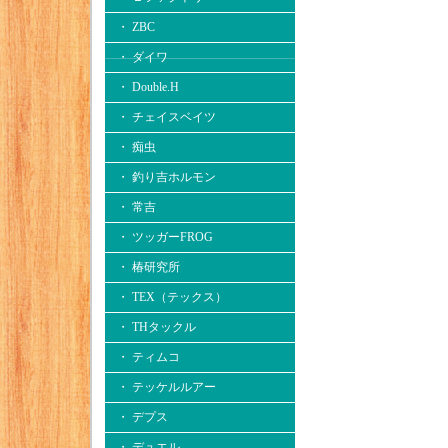
・ ZBC
・ ダイワ
・ Double.H
・ チェイスベイツ
・ 痴虫
・ 釣り吉ホルモン
・ 常吉
・ ツッガーFROG
・ 椿研究所
・ TEX（テックス）
・ THタックル
・ ティムコ
・ テッケルルアー
・ デプス
・ デュエル