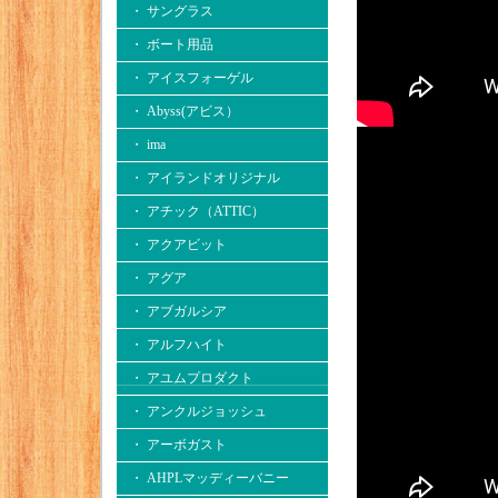
・ サングラス
・ ボート用品
・ アイスフォーゲル
・ Abyss(アビス）
・ ima
・ アイランドオリジナル
・ アチック（ATTIC）
・ アクアビット
・ アグア
・ アブガルシア
・ アルフハイト
・ アユムプロダクト
・ アンクルジョッシュ
・ アーボガスト
・ AHPLマッディーバニー