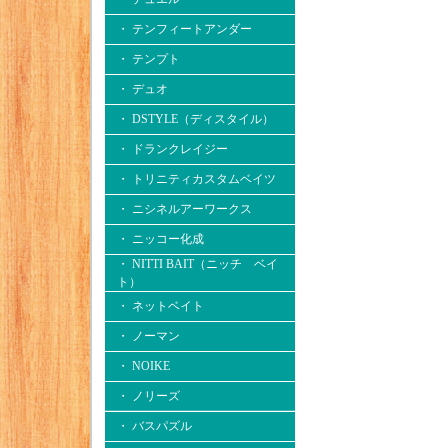
・ テンフィートアンダー
・ テンプト
・ デュオ
・ DSTYLE（ディスタイル）
・ ドランクレイジー
・ トリニティカスタムベイツ
・ ニシネルアーワークス
・ ニッコー化成
・ NITTI BAIT（ニッチ ベイ
ト）
・ ネットベイト
・ ノーマン
・ NOIKE
・ ノリーズ
・ バスパズル