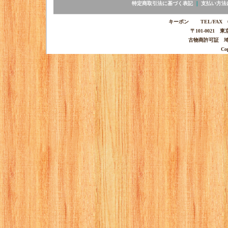
特定商取引法に基づく表記
｜
支払い方法
キーポン TEL/FAX 03-
〒101-0021 
古物商許可証 埼玉
Co