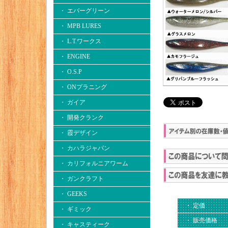
・ エバーグリーン
・ MPB LURES
・ L.T.ワークス
・ ENGINE
・ O.S.P
・ ONプラニング
・ ガイア
・ 開発クランク
・ 霞デザイン
・ カハラジャパン
・ カリフォルニアワーム
・ ガンクラフト
・ GEEKS
・ 定価
・ ギミック
・ 販売価格
・ キャスティーク