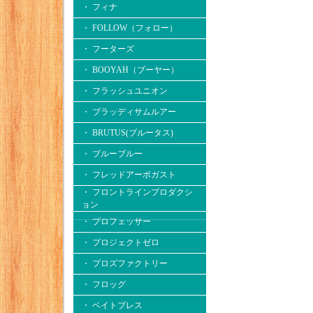
・ フィナ
・ FOLLOW（フォロー）
・ フーターズ
・ BOOYAH（ブーヤー）
・ フラッシュユニオン
・ ブラッディサムルアー
・ BRUTUS(ブルータス)
・ ブルーブルー
・ フレッドアーボガスト
・ フロントラインプロダクシ
ョン
・ プロフェッサー
・ プロジェクトゼロ
・ プロズファクトリー
・ フロッグ
・ ベイトブレス