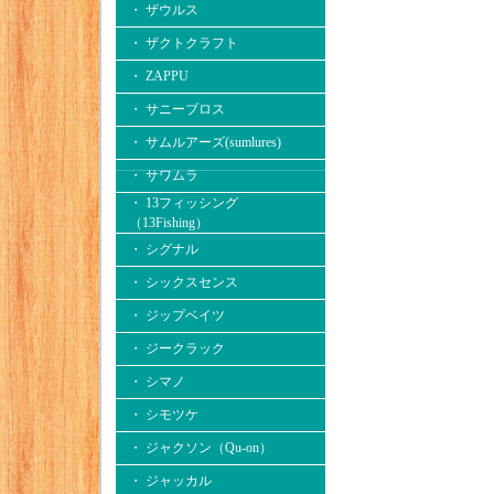
・ ザウルス
・ ザクトクラフト
・ ZAPPU
・ サニーブロス
・ サムルアーズ(sumlures)
・ サワムラ
・ 13フィッシング
（13Fishing）
・ シグナル
・ シックスセンス
・ ジップベイツ
・ ジークラック
・ シマノ
・ シモツケ
・ ジャクソン（Qu-on）
・ ジャッカル