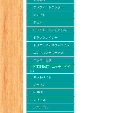
・ テンフィートアンダー
・ テンプト
・ デュオ
・ DSTYLE（ディスタイル）
・ ドランクレイジー
・ トリニティカスタムベイツ
・ ニシネルアーワークス
・ ニッコー化成
・ NITTI BAIT（ニッチ ベイ
ト）
・ ネットベイト
・ ノーマン
・ NOIKE
・ ノリーズ
・ バスパズル