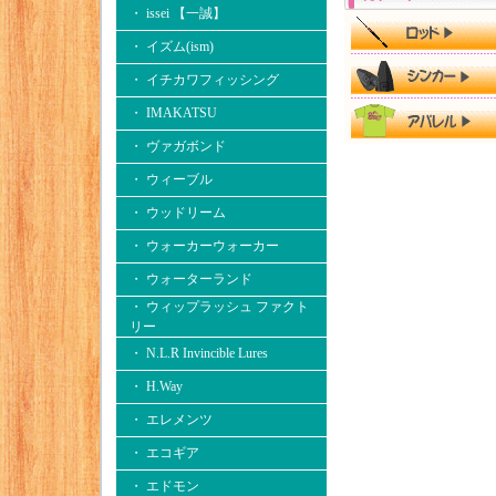
・ issei 【一誠】
・ イズム(ism)
・ イチカワフィッシング
・ IMAKATSU
・ ヴァガボンド
・ ウィーブル
・ ウッドリーム
・ ウォーカーウォーカー
・ ウォーターランド
・ ウィップラッシュ ファクト
リー
・ N.L.R Invincible Lures
・ H.Way
・ エレメンツ
・ エコギア
・ エドモン