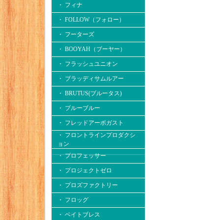
・ フィナ
・ FOLLOW（フォロー）
・ フーターズ
・ BOOYAH（ブーヤー）
・ フラッシュユニオン
・ ブラッディサムルアー
・ BRUTUS(ブルータス)
・ ブルーブルー
・ フレッドアーボガスト
・ フロントラインプロダクシ
ョン
・ プロフェッサー
・ プロジェクトゼロ
・ プロズファクトリー
・ フロッグ
・ ベイトブレス