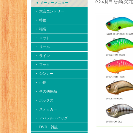
の6項目を高次
▼ メーカーメニュー
・ 大会エントリー
・ 特価
・ 福袋
・ ロッド
・ リール
・ ライン
・ フック
・ シンカー
・ 小物
・ その他用品
・ ボックス
・ ステッカー
・ アパレル・バッグ
・ DVD・雑誌