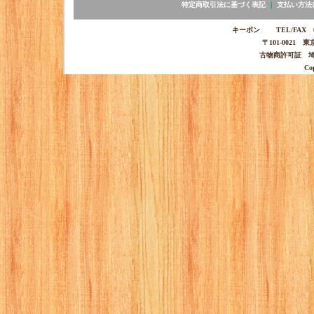
特定商取引法に基づく表記
｜
支払い方法
キーポン TEL/FAX 03-
〒101-0021 
古物商許可証 埼玉
Co