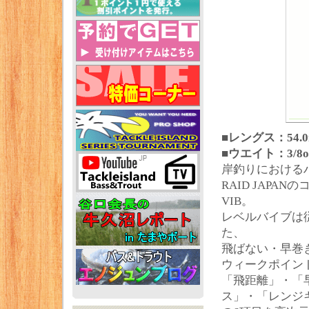
■レングス：54.
■ウエイト：3/8o
岸釣りにおける
RAID JAPA
VIB。
レベルバイブは
た、
飛ばない・早巻
ウィークポイン
「飛距離」・「
ス」・「レンジ