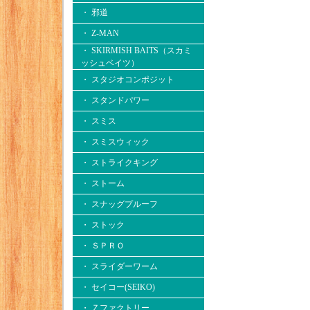
・ 邪道
・ Z-MAN
・ SKIRMISH BAITS（スカミ
ッシュベイツ）
・ スタジオコンポジット
・ スタンドパワー
・ スミス
・ スミスウィック
・ ストライクキング
・ ストーム
・ スナッグプルーフ
・ ストック
・ ＳＰＲＯ
・ スライダーワーム
・ セイコー(SEIKO)
・ Ｚファクトリー