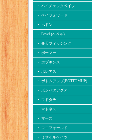
・ ペイチェックベイツ
・ ペイフォワード
・ へドン
・ BeveL(ベベル)
・ 弁天フィッシング
・ ボーマー
・ ホプキンス
・ ボレアス
・ ボトムアップ(BOTTOMUP)
・ ボンバダアグア
・ マドタチ
・ マドネス
・ マーズ
・ マニフォールド
・ ミサイルベイツ