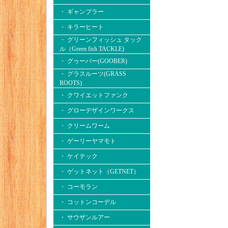
・ ギャンブラー
・ キラーヒート
・ グリーンフィッシュ タック
ル（Green fish TACKLE)
・ グゥーバー(GOOBER)
・ グラスルーツ(GRASS
ROOTS)
・ クワイエットファンク
・ グローデザインワークス
・ クリームワーム
・ ゲーリーヤマモト
・ ケイテック
・ ゲットネット（GETNET）
・ コーモラン
・ コットンコーデル
・ サウザンルアー