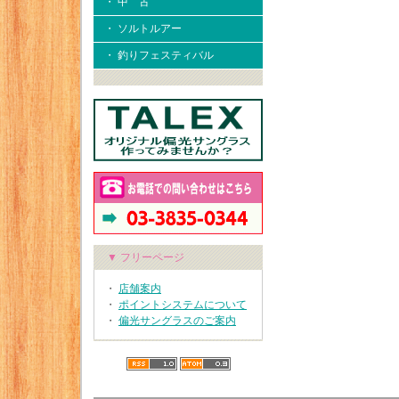
・ 中 古
・ ソルトルアー
・ 釣りフェスティバル
▼ フリーページ
・
店舗案内
・
ポイントシステムについて
・
偏光サングラスのご案内