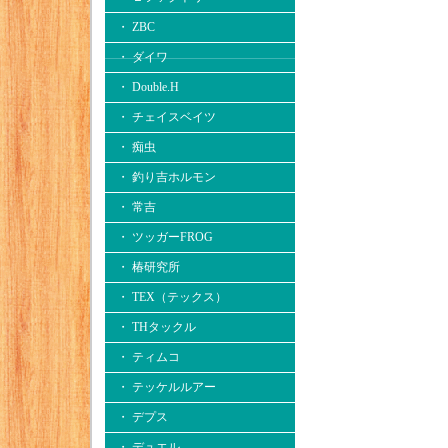
・ ZBC
・ ダイワ
・ Double.H
・ チェイスベイツ
・ 痴虫
・ 釣り吉ホルモン
・ 常吉
・ ツッガーFROG
・ 椿研究所
・ TEX（テックス）
・ THタックル
・ ティムコ
・ テッケルルアー
・ デプス
・ デュエル