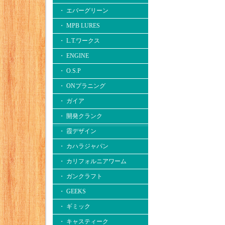
・ エバーグリーン
・ MPB LURES
・ L.T.ワークス
・ ENGINE
・ O.S.P
・ ONプラニング
・ ガイア
・ 開発クランク
・ 霞デザイン
・ カハラジャパン
・ カリフォルニアワーム
・ ガンクラフト
・ GEEKS
・ ギミック
・ キャスティーク