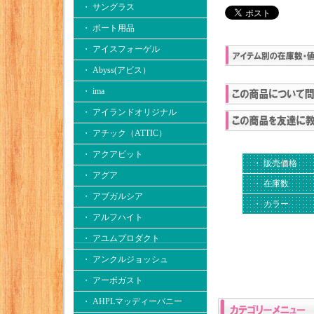
・ サングラス
・ ボート用品
・ アイスフォーゲル
・ Abyss(アビス）
・ ima
・ アイランドオリジナル
・ アチック（ATTIC）
・ アクアビット
・ 販売価格
・ アグア
・ 在庫数
・ アブガルシア
・ カラー
・ アルフハイト
・ アユムプロダクト
・ アンクルジョッシュ
・ アーボガスト
・ AHPLマッディーバニー