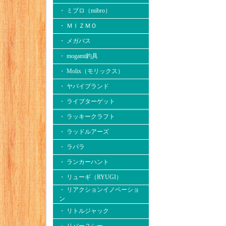
・ ミブロ（mibro）
・ ＭＩＺＭＯ
・ メガバス
・ mogami釣具
・ Molix（モリックス）
・ ヤバイブランド
・ ライブターゲット
・ ラッキークラフト
・ ラッドルアーズ
・ ラパラ
・ ランカーハント
・ リューギ（RYUGI）
・ リアクションイノベーショ
ン
・ リトルジャック