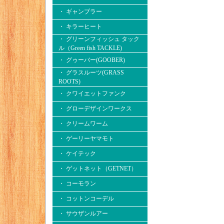
・ ギャンブラー
・ キラーヒート
・ グリーンフィッシュ タック
ル（Green fish TACKLE)
・ グゥーバー(GOOBER)
・ グラスルーツ(GRASS
ROOTS)
・ クワイエットファンク
・ グローデザインワークス
・ クリームワーム
・ ゲーリーヤマモト
・ ケイテック
・ ゲットネット（GETNET）
・ コーモラン
・ コットンコーデル
・ サウザンルアー