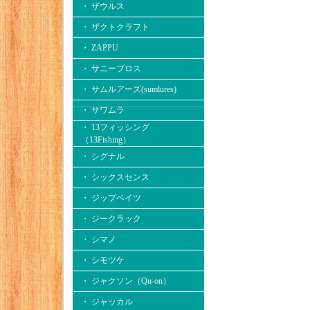
・ ザウルス
・ ザクトクラフト
・ ZAPPU
・ サニーブロス
・ サムルアーズ(sumlures)
・ サワムラ
・ 13フィッシング
（13Fishing）
・ シグナル
・ シックスセンス
・ ジップベイツ
・ ジークラック
・ シマノ
・ シモツケ
・ ジャクソン（Qu-on）
・ ジャッカル