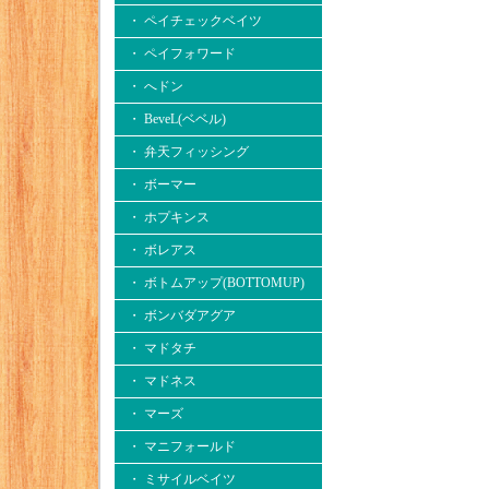
・ ペイチェックベイツ
・ ペイフォワード
・ へドン
・ BeveL(ベベル)
・ 弁天フィッシング
・ ボーマー
・ ホプキンス
・ ボレアス
・ ボトムアップ(BOTTOMUP)
・ ボンバダアグア
・ マドタチ
・ マドネス
・ マーズ
・ マニフォールド
・ ミサイルベイツ