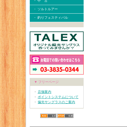
・ 中 古
・ ソルトルアー
・ 釣りフェスティバル
▼ フリーページ
・
店舗案内
・
ポイントシステムについて
・
偏光サングラスのご案内