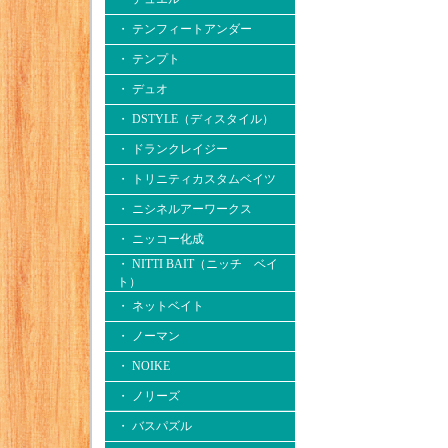
・ テンフィートアンダー
・ テンプト
・ デュオ
・ DSTYLE（ディスタイル）
・ ドランクレイジー
・ トリニティカスタムベイツ
・ ニシネルアーワークス
・ ニッコー化成
・ NITTI BAIT（ニッチ ベイ
ト）
・ ネットベイト
・ ノーマン
・ NOIKE
・ ノリーズ
・ バスパズル