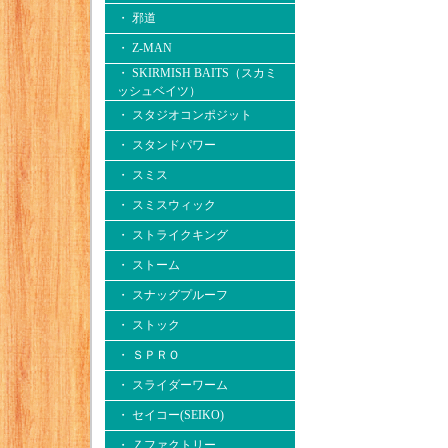
・ 邪道
・ Z-MAN
・ SKIRMISH BAITS（スカミ
ッシュベイツ）
・ スタジオコンポジット
・ スタンドパワー
・ スミス
・ スミスウィック
・ ストライクキング
・ ストーム
・ スナッグプルーフ
・ ストック
・ ＳＰＲＯ
・ スライダーワーム
・ セイコー(SEIKO)
・ Ｚファクトリー