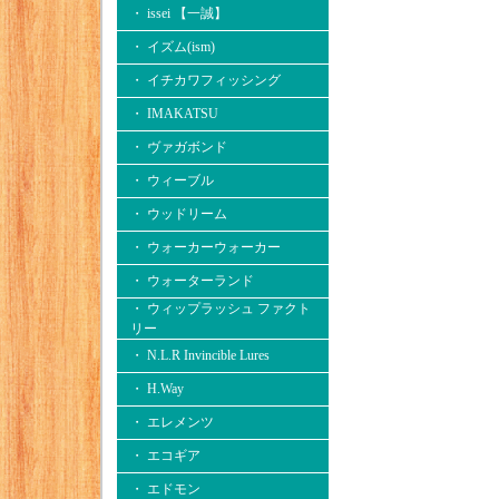
・ issei 【一誠】
・ イズム(ism)
・ イチカワフィッシング
・ IMAKATSU
・ ヴァガボンド
・ ウィーブル
・ ウッドリーム
・ ウォーカーウォーカー
・ ウォーターランド
・ ウィップラッシュ ファクト
リー
・ N.L.R Invincible Lures
・ H.Way
・ エレメンツ
・ エコギア
・ エドモン