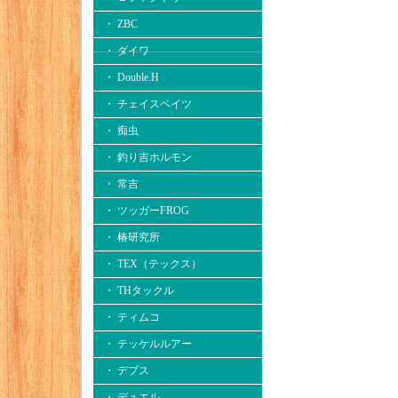
・ ZBC
・ ダイワ
・ Double.H
・ チェイスベイツ
・ 痴虫
・ 釣り吉ホルモン
・ 常吉
・ ツッガーFROG
・ 椿研究所
・ TEX（テックス）
・ THタックル
・ ティムコ
・ テッケルルアー
・ デプス
・ デュエル