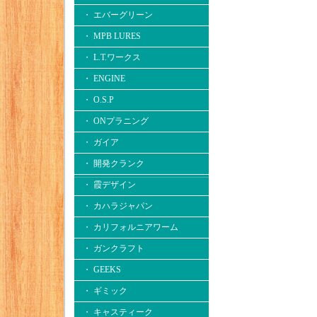
・ エバーグリーン
・ MPB LURES
・ L.T.ワークス
・ ENGINE
・ O.S.P
・ ONプラニング
・ ガイア
・ 開発クランク
・ 霞デザイン
・ カハラジャパン
・ カリフォルニアワーム
・ ガンクラフト
・ GEEKS
・ ギミック
・ キャスティーク