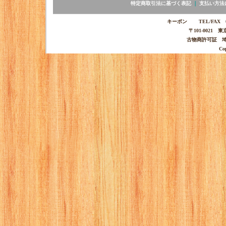
特定商取引法に基づく表記
｜
支払い方法
キーポン TEL/FAX 03-
〒101-0021 
古物商許可証 埼玉
Co