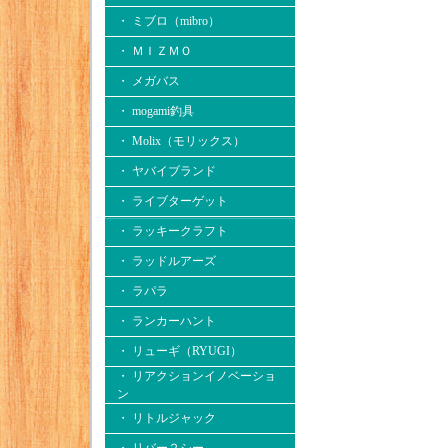
・ ミブロ（mibro）
・ ＭＩＺＭＯ
・ メガバス
・ mogami釣具
・ Molix（モリックス）
・ ヤバイブランド
・ ライブターゲット
・ ラッキークラフト
・ ラッドルアーズ
・ ラパラ
・ ランカーハント
・ リューギ（RYUGI）
・ リアクションイノベーショ
ン
・ リトルジャック