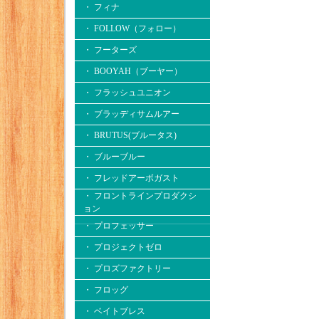
・ フィナ
・ FOLLOW（フォロー）
・ フーターズ
・ BOOYAH（ブーヤー）
・ フラッシュユニオン
・ ブラッディサムルアー
・ BRUTUS(ブルータス)
・ ブルーブルー
・ フレッドアーボガスト
・ フロントラインプロダクシ
ョン
・ プロフェッサー
・ プロジェクトゼロ
・ プロズファクトリー
・ フロッグ
・ ベイトブレス