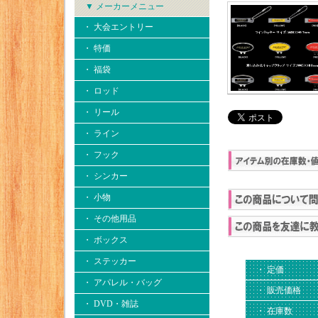
▼ メーカーメニュー
・ 大会エントリー
・ 特価
・ 福袋
・ ロッド
・ リール
・ ライン
・ フック
・ シンカー
・ 小物
・ その他用品
・ ボックス
・ ステッカー
・ 定価
・ アパレル・バッグ
・ 販売価格
・ DVD・雑誌
・ 在庫数