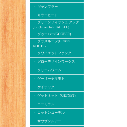
・ ギャンブラー
・ キラーヒート
・ グリーンフィッシュ タック
ル（Green fish TACKLE)
・ グゥーバー(GOOBER)
・ グラスルーツ(GRASS
ROOTS)
・ クワイエットファンク
・ グローデザインワークス
・ クリームワーム
・ ゲーリーヤマモト
・ ケイテック
・ ゲットネット（GETNET）
・ コーモラン
・ コットンコーデル
・ サウザンルアー