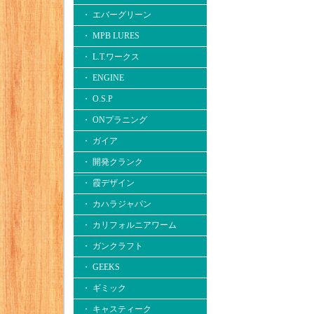
・ エバーグリーン
・ MPB LURES
・ L.T.ワークス
・ ENGINE
・ O.S.P
・ ONプラニング
・ ガイア
・ 開発クランク
・ 霞デザイン
・ カハラジャパン
・ カリフォルニアワーム
・ ガンクラフト
・ GEEKS
・ ギミック
・ キャスティーク