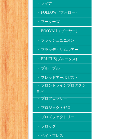
・ フィナ
・ FOLLOW（フォロー）
・ フーターズ
・ BOOYAH（ブーヤー）
・ フラッシュユニオン
・ ブラッディサムルアー
・ BRUTUS(ブルータス)
・ ブルーブルー
・ フレッドアーボガスト
・ フロントラインプロダクシ
ョン
・ プロフェッサー
・ プロジェクトゼロ
・ プロズファクトリー
・ フロッグ
・ ベイトブレス