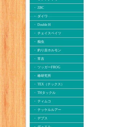
・ ZBC
・ ダイワ
・ Double.H
・ チェイスベイツ
・ 痴虫
・ 釣り吉ホルモン
・ 常吉
・ ツッガーFROG
・ 椿研究所
・ TEX（テックス）
・ THタックル
・ ティムコ
・ テッケルルアー
・ デプス
・ デュエル