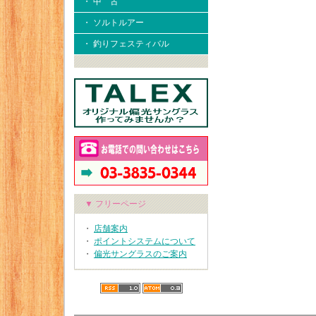
・ 中 古
・ ソルトルアー
・ 釣りフェスティバル
▼ フリーページ
・
店舗案内
・
ポイントシステムについて
・
偏光サングラスのご案内