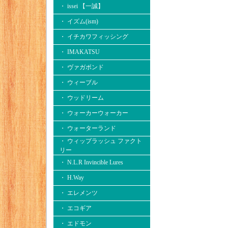
・ issei 【一誠】
・ イズム(ism)
・ イチカワフィッシング
・ IMAKATSU
・ ヴァガボンド
・ ウィーブル
・ ウッドリーム
・ ウォーカーウォーカー
・ ウォーターランド
・ ウィップラッシュ ファクト
リー
・ N.L.R Invincible Lures
・ H.Way
・ エレメンツ
・ エコギア
・ エドモン