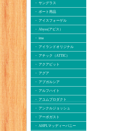
・ サングラス
・ ボート用品
・ アイスフォーゲル
・ Abyss(アビス）
・ ima
・ アイランドオリジナル
・ アチック（ATTIC）
・ アクアビット
・ アグア
・ アブガルシア
・ アルフハイト
・ アユムプロダクト
・ アンクルジョッシュ
・ アーボガスト
・ AHPLマッディーバニー