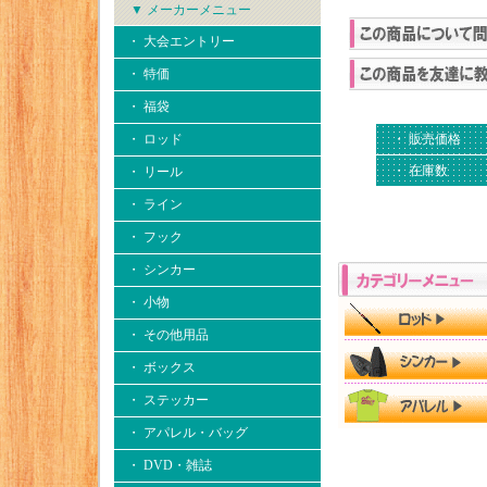
▼ メーカーメニュー
・ 大会エントリー
・ 特価
・ 福袋
・ ロッド
・ 販売価格
・ 在庫数
・ リール
・ ライン
・ フック
・ シンカー
・ 小物
・ その他用品
・ ボックス
・ ステッカー
・ アパレル・バッグ
・ DVD・雑誌