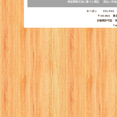
特定商取引法に基づく表記
｜
支払い方法
キーポン TEL/FAX 03-
〒101-0021 
古物商許可証 埼玉
Co