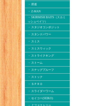
・ 邪道
・ Z-MAN
・ SKIRMISH BAITS（スカミ
ッシュベイツ）
・ スタジオコンポジット
・ スタンドパワー
・ スミス
・ スミスウィック
・ ストライクキング
・ ストーム
・ スナッグプルーフ
・ ストック
・ ＳＰＲＯ
・ スライダーワーム
・ セイコー(SEIKO)
・ Ｚファクトリー