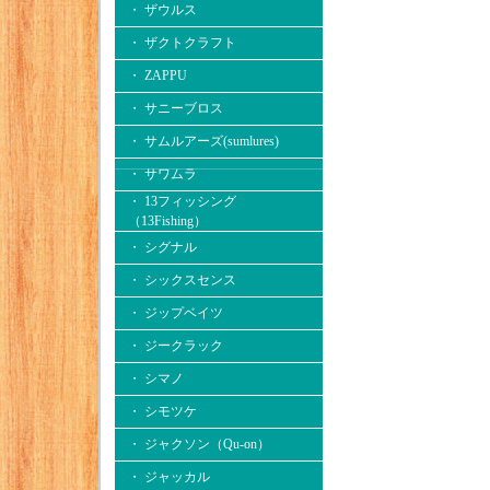
・ ザウルス
・ ザクトクラフト
・ ZAPPU
・ サニーブロス
・ サムルアーズ(sumlures)
・ サワムラ
・ 13フィッシング
（13Fishing）
・ シグナル
・ シックスセンス
・ ジップベイツ
・ ジークラック
・ シマノ
・ シモツケ
・ ジャクソン（Qu-on）
・ ジャッカル