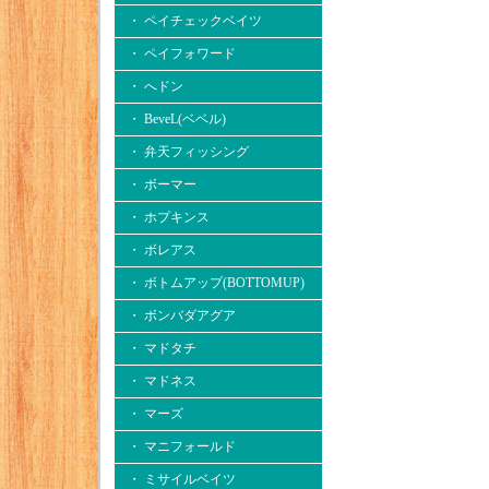
・ ペイチェックベイツ
・ ペイフォワード
・ へドン
・ BeveL(ベベル)
・ 弁天フィッシング
・ ボーマー
・ ホプキンス
・ ボレアス
・ ボトムアップ(BOTTOMUP)
・ ボンバダアグア
・ マドタチ
・ マドネス
・ マーズ
・ マニフォールド
・ ミサイルベイツ