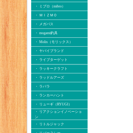
・ ミブロ（mibro）
・ ＭＩＺＭＯ
・ メガバス
・ mogami釣具
・ Molix（モリックス）
・ ヤバイブランド
・ ライブターゲット
・ ラッキークラフト
・ ラッドルアーズ
・ ラパラ
・ ランカーハント
・ リューギ（RYUGI）
・ リアクションイノベーショ
ン
・ リトルジャック