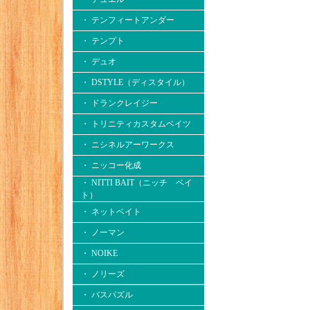
・ テンフィートアンダー
・ テンプト
・ デュオ
・ DSTYLE（ディスタイル）
・ ドランクレイジー
・ トリニティカスタムベイツ
・ ニシネルアーワークス
・ ニッコー化成
・ NITTI BAIT（ニッチ ベイ
ト）
・ ネットベイト
・ ノーマン
・ NOIKE
・ ノリーズ
・ バスパズル