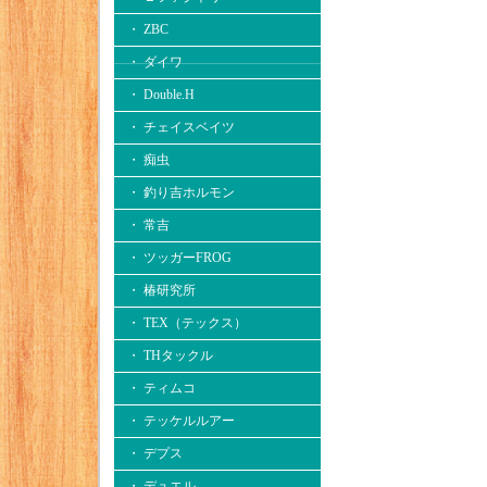
・ ZBC
・ ダイワ
・ Double.H
・ チェイスベイツ
・ 痴虫
・ 釣り吉ホルモン
・ 常吉
・ ツッガーFROG
・ 椿研究所
・ TEX（テックス）
・ THタックル
・ ティムコ
・ テッケルルアー
・ デプス
・ デュエル