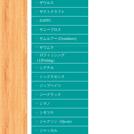
・ ザウルス
・ ザクトクラフト
・ ZAPPU
・ サニーブロス
・ サムルアーズ(sumlures)
・ サワムラ
・ 13フィッシング
（13Fishing）
・ シグナル
・ シックスセンス
・ ジップベイツ
・ ジークラック
・ シマノ
・ シモツケ
・ ジャクソン（Qu-on）
・ ジャッカル