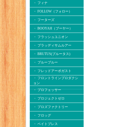
・ フィナ
・ FOLLOW（フォロー）
・ フーターズ
・ BOOYAH（ブーヤー）
・ フラッシュユニオン
・ ブラッディサムルアー
・ BRUTUS(ブルータス)
・ ブルーブルー
・ フレッドアーボガスト
・ フロントラインプロダクシ
ョン
・ プロフェッサー
・ プロジェクトゼロ
・ プロズファクトリー
・ フロッグ
・ ベイトブレス