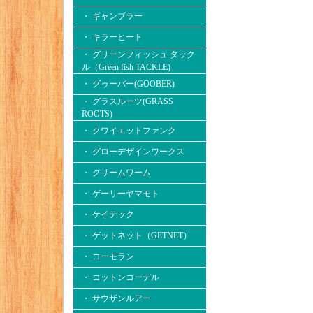
・ ギャンブラー
・ キラーヒート
・ グリーンフィッシュ タック
ル（Green fish TACKLE)
・ グゥーバー(GOOBER)
・ グラスルーツ(GRASS
ROOTS)
・ クワイエットファンク
・ グローデザインワークス
・ クリームワーム
・ ゲーリーヤマモト
・ ケイテック
・ ゲットネット（GETNET）
・ コーモラン
・ コットンコーデル
・ サウザンルアー