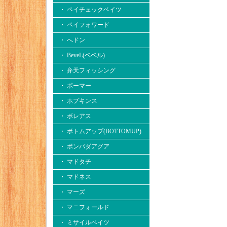
・ ペイチェックベイツ
・ ペイフォワード
・ へドン
・ BeveL(ベベル)
・ 弁天フィッシング
・ ボーマー
・ ホプキンス
・ ボレアス
・ ボトムアップ(BOTTOMUP)
・ ボンバダアグア
・ マドタチ
・ マドネス
・ マーズ
・ マニフォールド
・ ミサイルベイツ