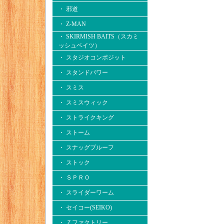
・ 邪道
・ Z-MAN
・ SKIRMISH BAITS（スカミ
ッシュベイツ）
・ スタジオコンポジット
・ スタンドパワー
・ スミス
・ スミスウィック
・ ストライクキング
・ ストーム
・ スナッグプルーフ
・ ストック
・ ＳＰＲＯ
・ スライダーワーム
・ セイコー(SEIKO)
・ Ｚファクトリー