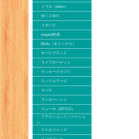
・ ミブロ（mibro）
・ ＭＩＺＭＯ
・ メガバス
・ mogami釣具
・ Molix（モリックス）
・ ヤバイブランド
・ ライブターゲット
・ ラッキークラフト
・ ラッドルアーズ
・ ラパラ
・ ランカーハント
・ リューギ（RYUGI）
・ リアクションイノベーショ
ン
・ リトルジャック