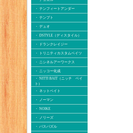
・ テンフィートアンダー
・ テンプト
・ デュオ
・ DSTYLE（ディスタイル）
・ ドランクレイジー
・ トリニティカスタムベイツ
・ ニシネルアーワークス
・ ニッコー化成
・ NITTI BAIT（ニッチ ベイ
ト）
・ ネットベイト
・ ノーマン
・ NOIKE
・ ノリーズ
・ バスパズル