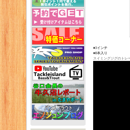
■3インチ
■8本入り
スイミングジグのトレ