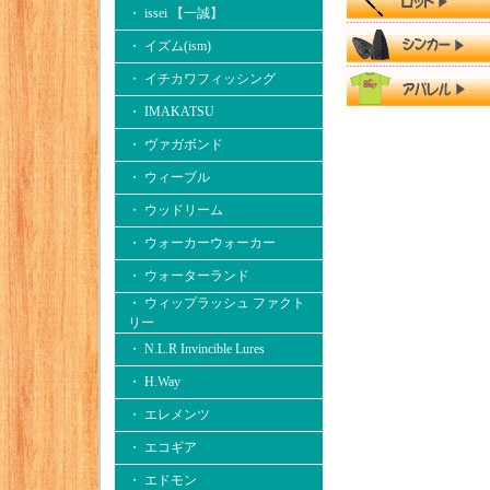
・ issei 【一誠】
・ イズム(ism)
・ イチカワフィッシング
・ IMAKATSU
・ ヴァガボンド
・ ウィーブル
・ ウッドリーム
・ ウォーカーウォーカー
・ ウォーターランド
・ ウィップラッシュ ファクト
リー
・ N.L.R Invincible Lures
・ H.Way
・ エレメンツ
・ エコギア
・ エドモン