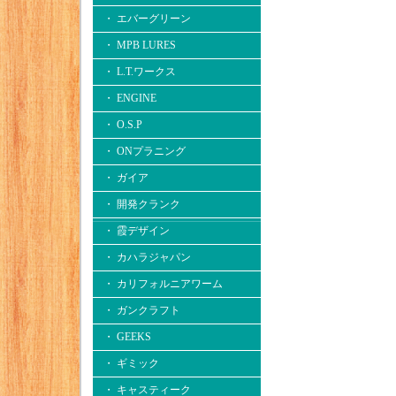
・ エバーグリーン
・ MPB LURES
・ L.T.ワークス
・ ENGINE
・ O.S.P
・ ONプラニング
・ ガイア
・ 開発クランク
・ 霞デザイン
・ カハラジャパン
・ カリフォルニアワーム
・ ガンクラフト
・ GEEKS
・ ギミック
・ キャスティーク