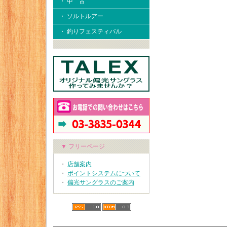
・ 中 古
・ ソルトルアー
・ 釣りフェスティバル
▼ フリーページ
・
店舗案内
・
ポイントシステムについて
・
偏光サングラスのご案内