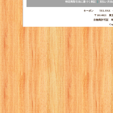
特定商取引法に基づく表記
｜
支払い方法
キーポン TEL/FAX 03-
〒101-0021 
古物商許可証 埼玉
Co