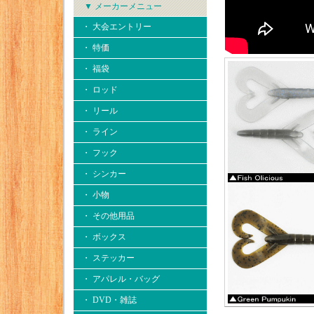
▼ メーカーメニュー
・ 大会エントリー
・ 特価
・ 福袋
・ ロッド
・ リール
・ ライン
・ フック
・ シンカー
・ 小物
・ その他用品
・ ボックス
・ ステッカー
・ アパレル・バッグ
・ DVD・雑誌