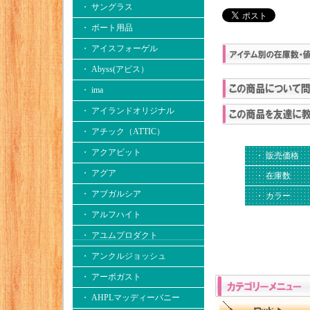
・ サングラス
・ ボート用品
・ アイスフォーゲル
・ Abyss(アビス）
・ ima
・ アイランドオリジナル
・ アチック（ATTIC）
・ アクアビット
・ 販売価格
・ アグア
・ 在庫数
・ アブガルシア
・ カラー
・ アルフハイト
・ アユムプロダクト
・ アンクルジョッシュ
・ アーボガスト
・ AHPLマッディーバニー