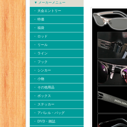
▼ メーカーメニュー
・ 大会エントリー
・ 特価
・ 福袋
・ ロッド
・ リール
・ ライン
・ フック
・ シンカー
・ 小物
・ その他用品
・ ボックス
・ ステッカー
・ アパレル・バッグ
・ DVD・雑誌