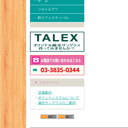
・ 中 古
・ ソルトルアー
・ 釣りフェスティバル
▼ フリーページ
・
店舗案内
・
ポイントシステムについて
・
偏光サングラスのご案内