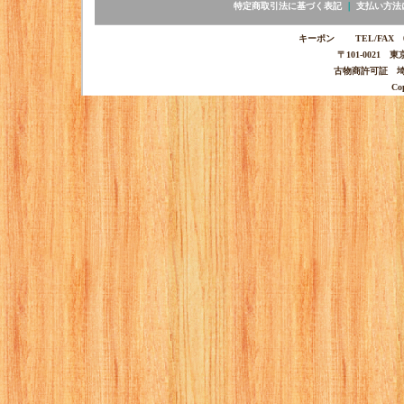
特定商取引法に基づく表記
｜
支払い方法
キーポン TEL/FAX 03-
〒101-0021 
古物商許可証 埼玉
Co