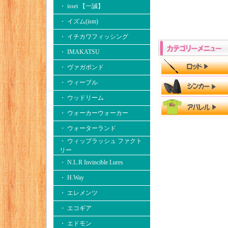
・ issei 【一誠】
・ イズム(ism)
・ イチカワフィッシング
・ IMAKATSU
・ ヴァガボンド
・ ウィーブル
・ ウッドリーム
・ ウォーカーウォーカー
・ ウォーターランド
・ ウィップラッシュ ファクト
リー
・ N.L.R Invincible Lures
・ H.Way
・ エレメンツ
・ エコギア
・ エドモン