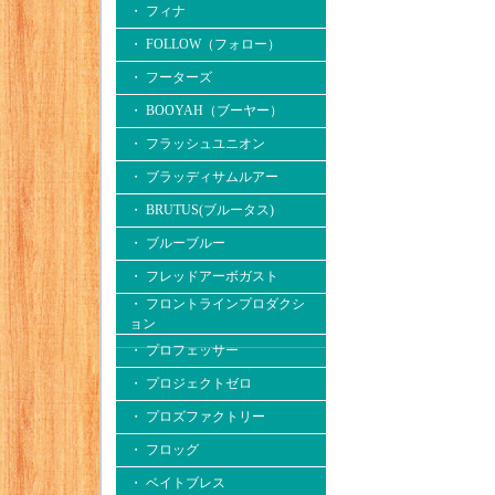
・ フィナ
・ FOLLOW（フォロー）
・ フーターズ
・ BOOYAH（ブーヤー）
・ フラッシュユニオン
・ ブラッディサムルアー
・ BRUTUS(ブルータス)
・ ブルーブルー
・ フレッドアーボガスト
・ フロントラインプロダクシ
ョン
・ プロフェッサー
・ プロジェクトゼロ
・ プロズファクトリー
・ フロッグ
・ ベイトブレス