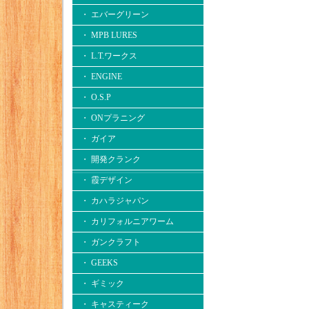
・ エバーグリーン
・ MPB LURES
・ L.T.ワークス
・ ENGINE
・ O.S.P
・ ONプラニング
・ ガイア
・ 開発クランク
・ 霞デザイン
・ カハラジャパン
・ カリフォルニアワーム
・ ガンクラフト
・ GEEKS
・ ギミック
・ キャスティーク