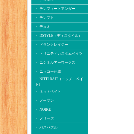
・ テンフィートアンダー
・ テンプト
・ デュオ
・ DSTYLE（ディスタイル）
・ ドランクレイジー
・ トリニティカスタムベイツ
・ ニシネルアーワークス
・ ニッコー化成
・ NITTI BAIT（ニッチ ベイ
ト）
・ ネットベイト
・ ノーマン
・ NOIKE
・ ノリーズ
・ バスパズル