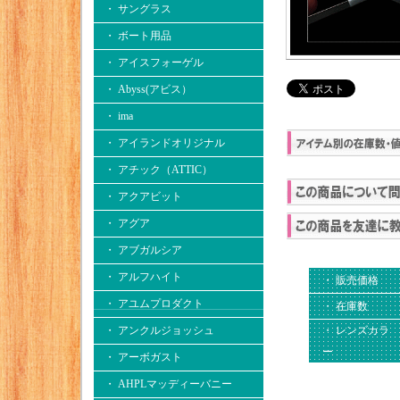
・ サングラス
・ ボート用品
・ アイスフォーゲル
・ Abyss(アビス）
・ ima
・ アイランドオリジナル
・ アチック（ATTIC）
・ アクアビット
・ アグア
・ アブガルシア
・ アルフハイト
・ 販売価格
・ アユムプロダクト
・ 在庫数
・ アンクルジョッシュ
・ レンズカラ
ー
・ アーボガスト
・ AHPLマッディーバニー