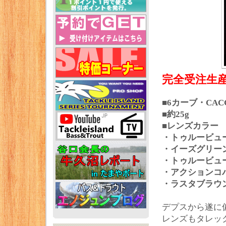
完全受注生
■6カーブ・CA
■約25g
■レンズカラー
・トゥルービュ
・イーズグリー
・トゥルービュ
・アクションコ
・ラスタブラウ
デプスから遂に
レンズもタレッ