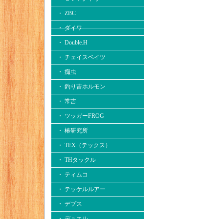
・ ZBC
・ ダイワ
・ Double.H
・ チェイスベイツ
・ 痴虫
・ 釣り吉ホルモン
・ 常吉
・ ツッガーFROG
・ 椿研究所
・ TEX（テックス）
・ THタックル
・ ティムコ
・ テッケルルアー
・ デプス
・ デュエル