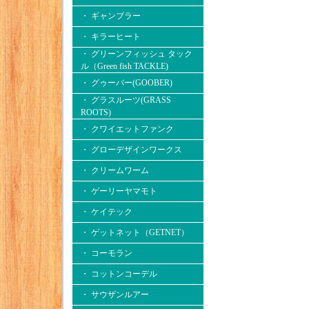
・ ギャンブラー
・ キラーヒート
・ グリーンフィッシュ タック
ル（Green fish TACKLE)
・ グゥーバー(GOOBER)
・ グラスルーツ(GRASS
ROOTS)
・ クワイエットファンク
・ グローデザインワークス
・ クリームワーム
・ ゲーリーヤマモト
・ ケイテック
・ ゲットネット（GETNET）
・ コーモラン
・ コットンコーデル
・ サウザンルアー