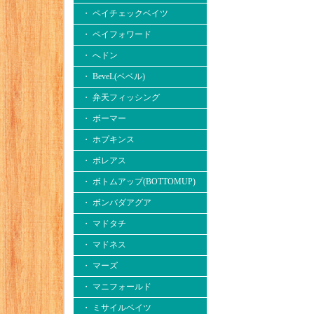
・ ペイチェックベイツ
・ ペイフォワード
・ へドン
・ BeveL(ベベル)
・ 弁天フィッシング
・ ボーマー
・ ホプキンス
・ ボレアス
・ ボトムアップ(BOTTOMUP)
・ ボンバダアグア
・ マドタチ
・ マドネス
・ マーズ
・ マニフォールド
・ ミサイルベイツ