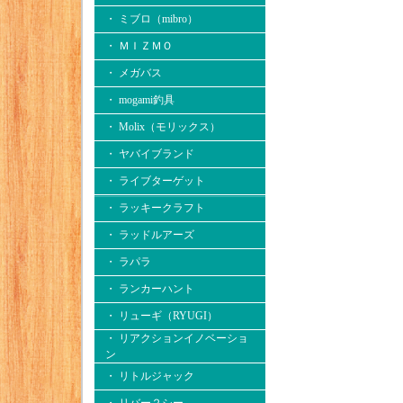
・ ミブロ（mibro）
・ ＭＩＺＭＯ
・ メガバス
・ mogami釣具
・ Molix（モリックス）
・ ヤバイブランド
・ ライブターゲット
・ ラッキークラフト
・ ラッドルアーズ
・ ラパラ
・ ランカーハント
・ リューギ（RYUGI）
・ リアクションイノベーショ
ン
・ リトルジャック