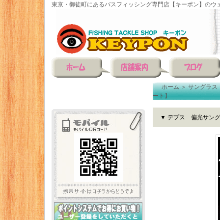
東京・御徒町にあるバスフィッシング専門店【キーポン】のウェ
ホーム
＞
サングラス
ート】
▼ デプス 偏光サン