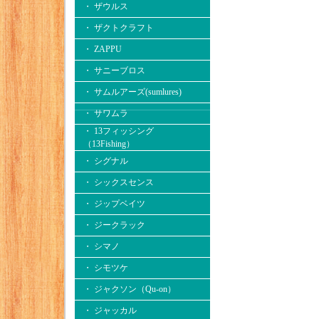
・ ザウルス
・ ザクトクラフト
・ ZAPPU
・ サニーブロス
・ サムルアーズ(sumlures)
・ サワムラ
・ 13フィッシング
（13Fishing）
・ シグナル
・ シックスセンス
・ ジップベイツ
・ ジークラック
・ シマノ
・ シモツケ
・ ジャクソン（Qu-on）
・ ジャッカル