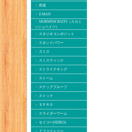
・ 邪道
・ Z-MAN
・ SKIRMISH BAITS（スカミ
ッシュベイツ）
・ スタジオコンポジット
・ スタンドパワー
・ スミス
・ スミスウィック
・ ストライクキング
・ ストーム
・ スナッグプルーフ
・ ストック
・ ＳＰＲＯ
・ スライダーワーム
・ セイコー(SEIKO)
・ Ｚファクトリー