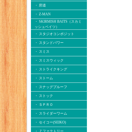
・ 邪道
・ Z-MAN
・ SKIRMISH BAITS（スカミ
ッシュベイツ）
・ スタジオコンポジット
・ スタンドパワー
・ スミス
・ スミスウィック
・ ストライクキング
・ ストーム
・ スナッグプルーフ
・ ストック
・ ＳＰＲＯ
・ スライダーワーム
・ セイコー(SEIKO)
・ Ｚファクトリー