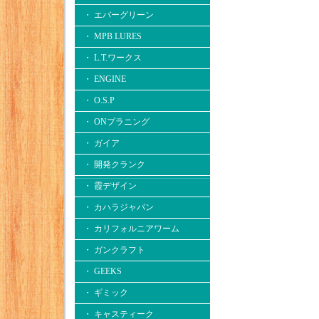
・ エバーグリーン
・ MPB LURES
・ L.T.ワークス
・ ENGINE
・ O.S.P
・ ONプラニング
・ ガイア
・ 開発クランク
・ 霞デザイン
・ カハラジャパン
・ カリフォルニアワーム
・ ガンクラフト
・ GEEKS
・ ギミック
・ キャスティーク