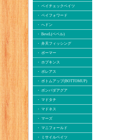
・ ペイチェックベイツ
・ ペイフォワード
・ へドン
・ BeveL(ベベル)
・ 弁天フィッシング
・ ボーマー
・ ホプキンス
・ ボレアス
・ ボトムアップ(BOTTOMUP)
・ ボンバダアグア
・ マドタチ
・ マドネス
・ マーズ
・ マニフォールド
・ ミサイルベイツ