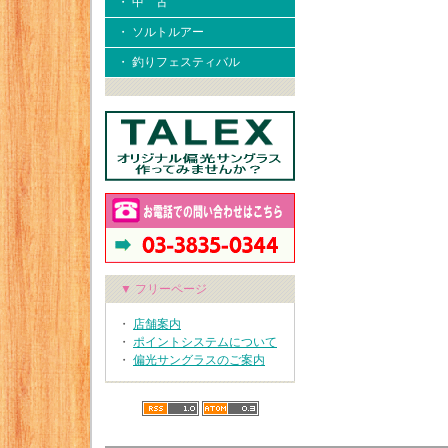
・ 中 古
・ ソルトルアー
・ 釣りフェスティバル
▼ フリーページ
・
店舗案内
・
ポイントシステムについて
・
偏光サングラスのご案内