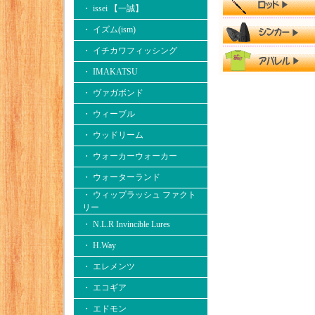
・ issei 【一誠】
・ イズム(ism)
・ イチカワフィッシング
・ IMAKATSU
・ ヴァガボンド
・ ウィーブル
・ ウッドリーム
・ ウォーカーウォーカー
・ ウォーターランド
・ ウィップラッシュ ファクト
リー
・ N.L.R Invincible Lures
・ H.Way
・ エレメンツ
・ エコギア
・ エドモン