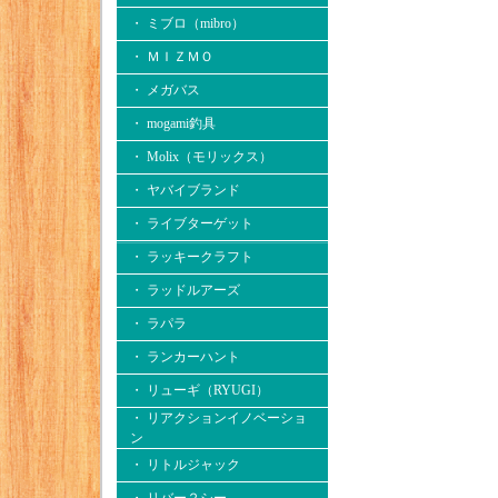
・ ミブロ（mibro）
・ ＭＩＺＭＯ
・ メガバス
・ mogami釣具
・ Molix（モリックス）
・ ヤバイブランド
・ ライブターゲット
・ ラッキークラフト
・ ラッドルアーズ
・ ラパラ
・ ランカーハント
・ リューギ（RYUGI）
・ リアクションイノベーショ
ン
・ リトルジャック