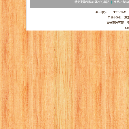
特定商取引法に基づく表記
｜
支払い方法
キーポン TEL/FAX 03-
〒101-0021 
古物商許可証 埼玉
Co