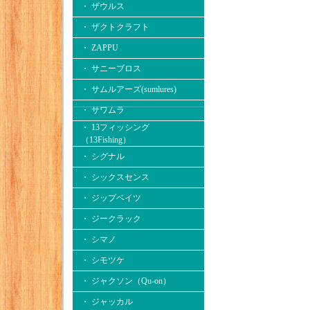
・ ザウルス
・ ザクトクラフト
・ ZAPPU
・ サニーブロス
・ サムルアーズ(sumlures)
・ サワムラ
・ 13フィッシング
（13Fishing）
・ シグナル
・ シックスセンス
・ ジップベイツ
・ ジークラック
・ シマノ
・ シモツケ
・ ジャクソン（Qu-on）
・ ジャッカル