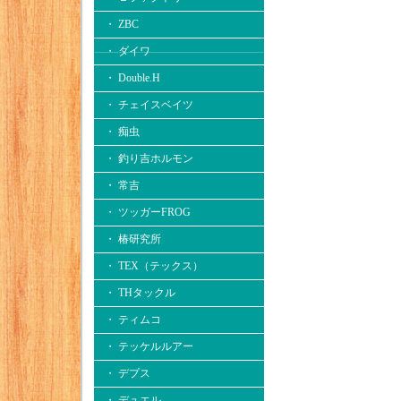
・ ZBC
・ ダイワ
・ Double.H
・ チェイスベイツ
・ 痴虫
・ 釣り吉ホルモン
・ 常吉
・ ツッガーFROG
・ 椿研究所
・ TEX（テックス）
・ THタックル
・ ティムコ
・ テッケルルアー
・ デプス
・ デュエル