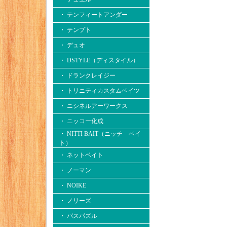
・ テンフィートアンダー
・ テンプト
・ デュオ
・ DSTYLE（ディスタイル）
・ ドランクレイジー
・ トリニティカスタムベイツ
・ ニシネルアーワークス
・ ニッコー化成
・ NITTI BAIT（ニッチ ベイ
ト）
・ ネットベイト
・ ノーマン
・ NOIKE
・ ノリーズ
・ バスパズル