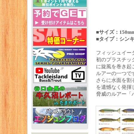
■サイズ：150mm
■タイプ：シン
フィッシュイー
初のプラスチッ
に旋風を巻き起
ルアーの一つで
さらに水面を割
を遺憾なく発揮
脅威のルアー「