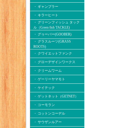
・ ギャンブラー
・ キラーヒート
・ グリーンフィッシュ タック
ル（Green fish TACKLE)
・ グゥーバー(GOOBER)
・ グラスルーツ(GRASS
ROOTS)
・ クワイエットファンク
・ グローデザインワークス
・ クリームワーム
・ ゲーリーヤマモト
・ ケイテック
・ ゲットネット（GETNET）
・ コーモラン
・ コットンコーデル
・ サウザンルアー