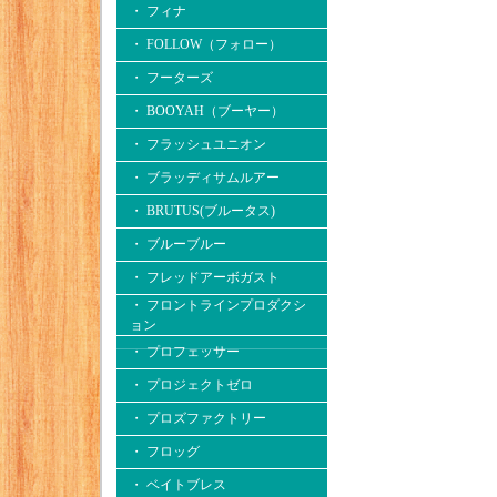
・ フィナ
・ FOLLOW（フォロー）
・ フーターズ
・ BOOYAH（ブーヤー）
・ フラッシュユニオン
・ ブラッディサムルアー
・ BRUTUS(ブルータス)
・ ブルーブルー
・ フレッドアーボガスト
・ フロントラインプロダクシ
ョン
・ プロフェッサー
・ プロジェクトゼロ
・ プロズファクトリー
・ フロッグ
・ ベイトブレス