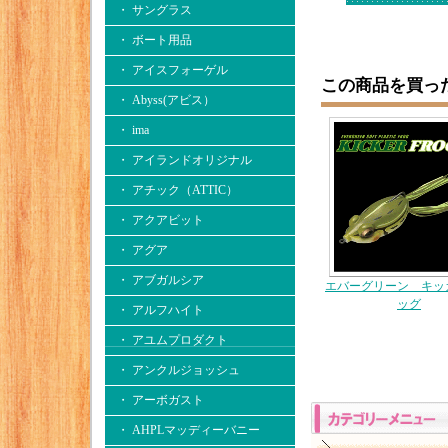
・ サングラス
・ ボート用品
・ アイスフォーゲル
この商品を買っ
・ Abyss(アビス）
・ ima
・ アイランドオリジナル
・ アチック（ATTIC）
・ アクアビット
・ アグア
・ アブガルシア
エバーグリーン キッ
ッグ
・ アルフハイト
・ アユムプロダクト
・ アンクルジョッシュ
・ アーボガスト
・ AHPLマッディーバニー