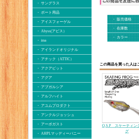
・ サングラス
・ ボート用品
・ 販売価格
・ アイスフォーゲル
・ 在庫数
・ Abyss(アビス）
・ カラー
・ ima
・ アイランドオリジナル
・ アチック（ATTIC）
この商品を買った人は
・ アクアビット
・ アグア
・ アブガルシア
・ アルフハイト
・ アユムプロダクト
・ アンクルジョッシュ
・ アーボガスト
O,S.P スケーティ
グ
・ AHPLマッディーバニー