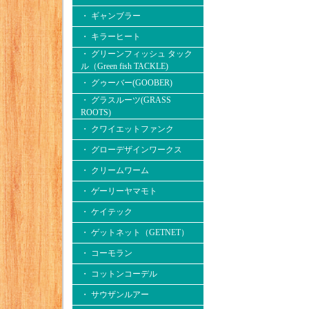
・ ギャンブラー
・ キラーヒート
・ グリーンフィッシュ タック
ル（Green fish TACKLE)
・ グゥーバー(GOOBER)
・ グラスルーツ(GRASS
ROOTS)
・ クワイエットファンク
・ グローデザインワークス
・ クリームワーム
・ ゲーリーヤマモト
・ ケイテック
・ ゲットネット（GETNET）
・ コーモラン
・ コットンコーデル
・ サウザンルアー