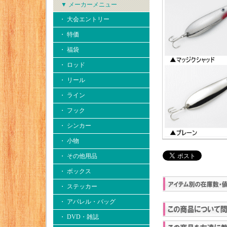
▼ メーカーメニュー
・ 大会エントリー
・ 特価
・ 福袋
・ ロッド
・ リール
・ ライン
・ フック
・ シンカー
・ 小物
・ その他用品
・ ボックス
・ ステッカー
・ アパレル・バッグ
・ DVD・雑誌