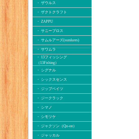
・ ザウルス
・ ザクトクラフト
・ ZAPPU
・ サニーブロス
・ サムルアーズ(sumlures)
・ サワムラ
・ 13フィッシング
（13Fishing）
・ シグナル
・ シックスセンス
・ ジップベイツ
・ ジークラック
・ シマノ
・ シモツケ
・ ジャクソン（Qu-on）
・ ジャッカル