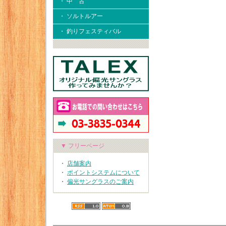
・ 中 古
・ ソルトルアー
・ 釣りフェスティバル
▼ フリーページ
・
店舗案内
・
ポイントシステムについて
・
偏光サングラスのご案内