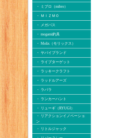
・ ミブロ（mibro）
・ ＭＩＺＭＯ
・ メガバス
・ mogami釣具
・ Molix（モリックス）
・ ヤバイブランド
・ ライブターゲット
・ ラッキークラフト
・ ラッドルアーズ
・ ラパラ
・ ランカーハント
・ リューギ（RYUGI）
・ リアクションイノベーショ
ン
・ リトルジャック