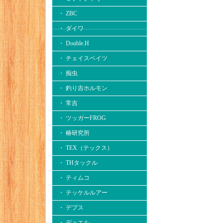
・ ZBC
・ ダイワ
・ Double.H
・ チェイスベイツ
・ 痴虫
・ 釣り吉ホルモン
・ 常吉
・ ツッガーFROG
・ 椿研究所
・ TEX（テックス）
・ THタックル
・ ティムコ
・ テッケルルアー
・ デプス
・ デュエル