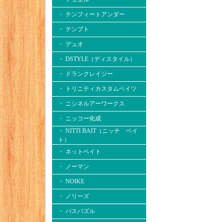
・ テンフィートアンダー
・ テンプト
・ デュオ
・ DSTYLE（ディスタイル）
・ ドランクレイジー
・ トリニティカスタムベイツ
・ ニシネルアーワークス
・ ニッコー化成
・ NITTI BAIT（ニッチ ベイ
ト）
・ ネットベイト
・ ノーマン
・ NOIKE
・ ノリーズ
・ バスパズル