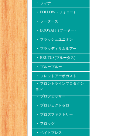
・ フィナ
・ FOLLOW（フォロー）
・ フーターズ
・ BOOYAH（ブーヤー）
・ フラッシュユニオン
・ ブラッディサムルアー
・ BRUTUS(ブルータス)
・ ブルーブルー
・ フレッドアーボガスト
・ フロントラインプロダクシ
ョン
・ プロフェッサー
・ プロジェクトゼロ
・ プロズファクトリー
・ フロッグ
・ ベイトブレス