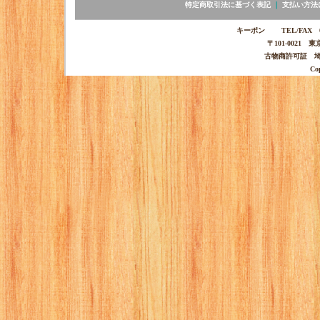
特定商取引法に基づく表記
｜
支払い方法
キーポン TEL/FAX 03-
〒101-0021 
古物商許可証 埼玉
Co