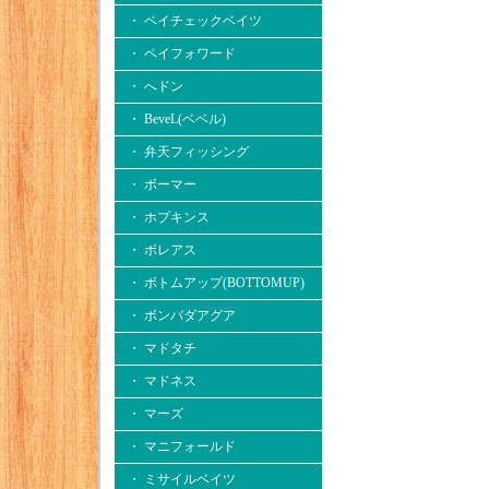
・ ペイチェックベイツ
・ ペイフォワード
・ へドン
・ BeveL(ベベル)
・ 弁天フィッシング
・ ボーマー
・ ホプキンス
・ ボレアス
・ ボトムアップ(BOTTOMUP)
・ ボンバダアグア
・ マドタチ
・ マドネス
・ マーズ
・ マニフォールド
・ ミサイルベイツ