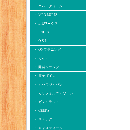
・ エバーグリーン
・ MPB LURES
・ L.T.ワークス
・ ENGINE
・ O.S.P
・ ONプラニング
・ ガイア
・ 開発クランク
・ 霞デザイン
・ カハラジャパン
・ カリフォルニアワーム
・ ガンクラフト
・ GEEKS
・ ギミック
・ キャスティーク