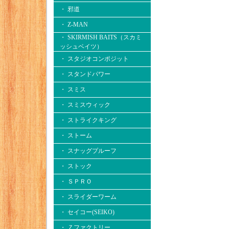
・ 邪道
・ Z-MAN
・ SKIRMISH BAITS（スカミ
ッシュベイツ）
・ スタジオコンポジット
・ スタンドパワー
・ スミス
・ スミスウィック
・ ストライクキング
・ ストーム
・ スナッグプルーフ
・ ストック
・ ＳＰＲＯ
・ スライダーワーム
・ セイコー(SEIKO)
・ Ｚファクトリー