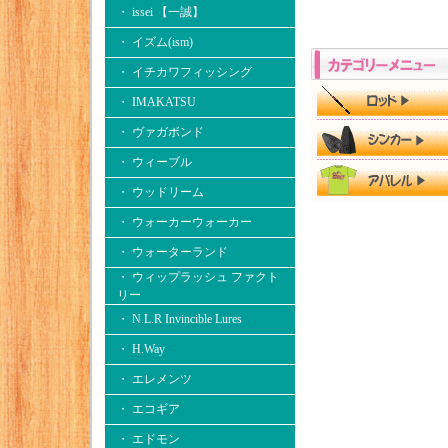
・ issei 【一誠】
・ イズム(ism)
・ イチカワフィッシング
・ IMAKATSU
・ ヴァガボンド
・ ウィーブル
・ ウッドリーム
・ ウォーカーウォーカー
・ ウォーターランド
・ ウィップラッシュ ファクト
リー
・ N.L.R Invincible Lures
・ H.Way
・ エレメンツ
・ エコギア
・ エドモン