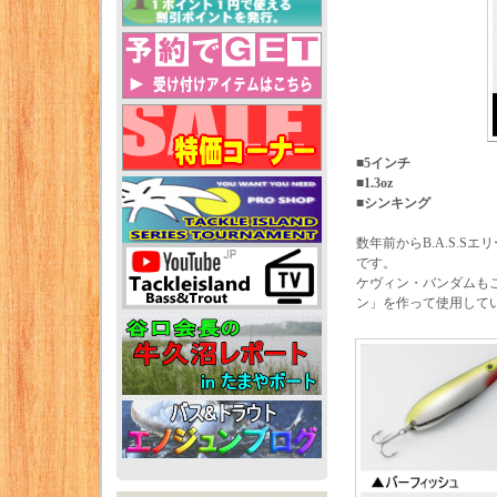
■5インチ
■1.3oz
■シンキング
数年前からB.A.S.
です。
ケヴィン・バンダムも
ン」を作って使用して