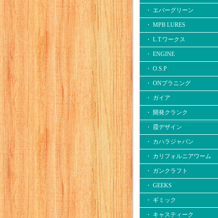
・ エバーグリーン
・ MPB LURES
・ L.T.ワークス
・ ENGINE
・ O.S.P
・ ONプラニング
・ ガイア
・ 開発クランク
・ 霞デザイン
・ カハラジャパン
・ カリフォルニアワーム
・ ガンクラフト
・ GEEKS
・ ギミック
・ キャスティーク