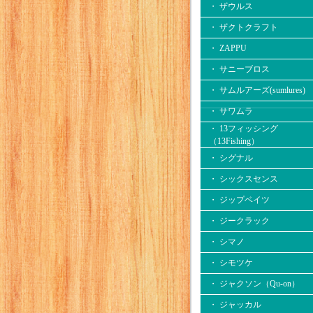
・ ザウルス
・ ザクトクラフト
・ ZAPPU
・ サニーブロス
・ サムルアーズ(sumlures)
・ サワムラ
・ 13フィッシング
（13Fishing）
・ シグナル
・ シックスセンス
・ ジップベイツ
・ ジークラック
・ シマノ
・ シモツケ
・ ジャクソン（Qu-on）
・ ジャッカル