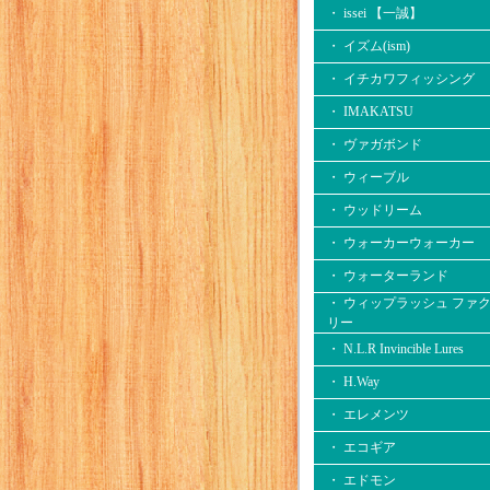
・ issei 【一誠】
・ イズム(ism)
・ イチカワフィッシング
・ IMAKATSU
・ ヴァガボンド
・ ウィーブル
・ ウッドリーム
・ ウォーカーウォーカー
・ ウォーターランド
・ ウィップラッシュ ファ
リー
・ N.L.R Invincible Lures
・ H.Way
・ エレメンツ
・ エコギア
・ エドモン