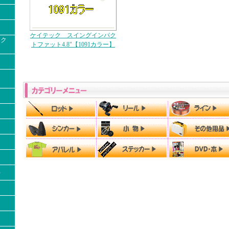
ケイテック スイングインパク
ック
トファット4.8"【1091カラー】
）