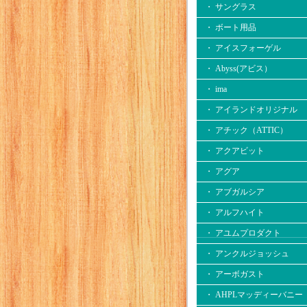
・ サングラス
・ ボート用品
・ アイスフォーゲル
・ Abyss(アビス）
・ ima
・ アイランドオリジナル
・ アチック（ATTIC）
・ アクアビット
・ アグア
・ アブガルシア
・ アルフハイト
・ アユムプロダクト
・ アンクルジョッシュ
・ アーボガスト
・ AHPLマッディーバニー