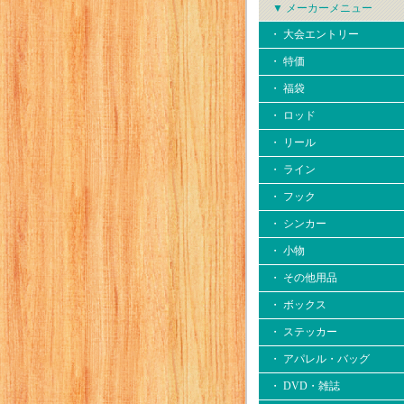
▼ メーカーメニュー
・ 大会エントリー
・ 特価
・ 福袋
・ ロッド
・ リール
・ ライン
・ フック
・ シンカー
・ 小物
・ その他用品
・ ボックス
・ ステッカー
・ アパレル・バッグ
・ DVD・雑誌