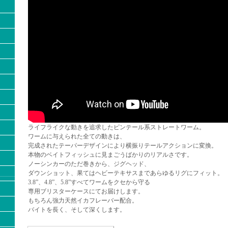
ライフライクな動きを追求したピンテール系ストレートワーム。
ワームに与えられた全ての動きは、
完成されたテーパーデザインにより横振りテールアクションに変換。
本物のベイトフィッシュに見まごうばかりのリアルさです。
ノーシンカーのただ巻きから、ジグヘッド、
ダウンショット、果てはヘビーテキサスまであらゆるリグにフィット。
3.8”、4.8”、5.8”すべてワームをクセから守る
専用ブリスターケースにてお届けします。
もちろん強力天然イカフレーバー配合。
バイトを長く、そして深くします。