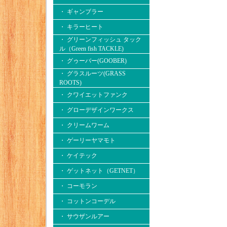
・ ギャンブラー
・ キラーヒート
・ グリーンフィッシュ タック
ル（Green fish TACKLE)
・ グゥーバー(GOOBER)
・ グラスルーツ(GRASS
ROOTS)
・ クワイエットファンク
・ グローデザインワークス
・ クリームワーム
・ ゲーリーヤマモト
・ ケイテック
・ ゲットネット（GETNET）
・ コーモラン
・ コットンコーデル
・ サウザンルアー