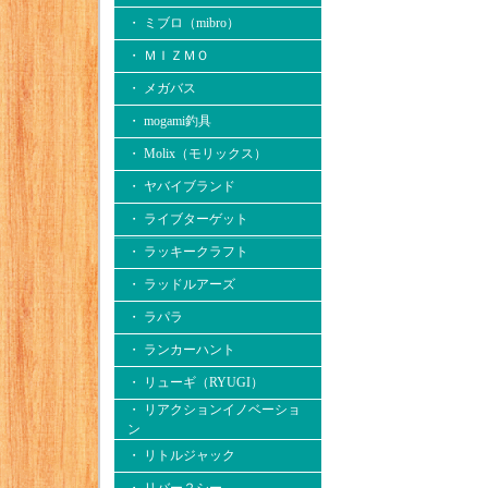
・ ミブロ（mibro）
・ ＭＩＺＭＯ
・ メガバス
・ mogami釣具
・ Molix（モリックス）
・ ヤバイブランド
・ ライブターゲット
・ ラッキークラフト
・ ラッドルアーズ
・ ラパラ
・ ランカーハント
・ リューギ（RYUGI）
・ リアクションイノベーショ
ン
・ リトルジャック