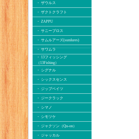
・ ザウルス
・ ザクトクラフト
・ ZAPPU
・ サニーブロス
・ サムルアーズ(sumlures)
・ サワムラ
・ 13フィッシング
（13Fishing）
・ シグナル
・ シックスセンス
・ ジップベイツ
・ ジークラック
・ シマノ
・ シモツケ
・ ジャクソン（Qu-on）
・ ジャッカル