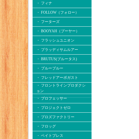
・ フィナ
・ FOLLOW（フォロー）
・ フーターズ
・ BOOYAH（ブーヤー）
・ フラッシュユニオン
・ ブラッディサムルアー
・ BRUTUS(ブルータス)
・ ブルーブルー
・ フレッドアーボガスト
・ フロントラインプロダクシ
ョン
・ プロフェッサー
・ プロジェクトゼロ
・ プロズファクトリー
・ フロッグ
・ ベイトブレス