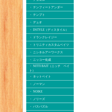
・ テンフィートアンダー
・ テンプト
・ デュオ
・ DSTYLE（ディスタイル）
・ ドランクレイジー
・ トリニティカスタムベイツ
・ ニシネルアーワークス
・ ニッコー化成
・ NITTI BAIT（ニッチ ベイ
ト）
・ ネットベイト
・ ノーマン
・ NOIKE
・ ノリーズ
・ バスパズル