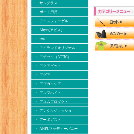
・ サングラス
・ ボート用品
・ アイスフォーゲル
・ Abyss(アビス）
・ ima
・ アイランドオリジナル
・ アチック（ATTIC）
・ アクアビット
・ アグア
・ アブガルシア
・ アルフハイト
・ アユムプロダクト
・ アンクルジョッシュ
・ アーボガスト
・ AHPLマッディーバニー