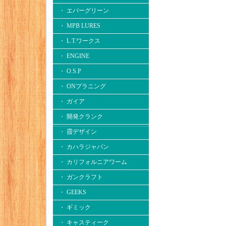
・ エバーグリーン
・ MPB LURES
・ L.T.ワークス
・ ENGINE
・ O.S.P
・ ONプラニング
・ ガイア
・ 開発クランク
・ 霞デザイン
・ カハラジャパン
・ カリフォルニアワーム
・ ガンクラフト
・ GEEKS
・ ギミック
・ キャスティーク