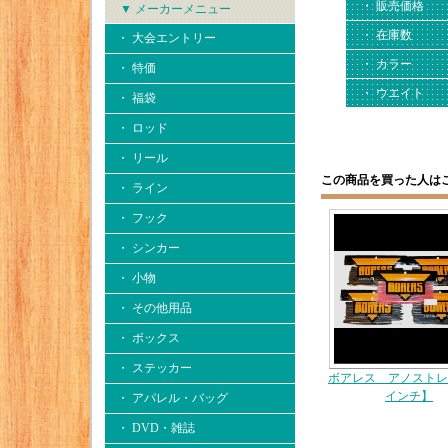
・ 販売価格
▼ メーカーメニュー
・ 在庫数
・ 大会エントリー
・ カラー
・ 特価
・ ウエイト
・ 福袋
・ ロッド
・ リール
この商品を買った人は
・ ライン
・ フック
・ シンカー
・ 小物
・ その他用品
・ ボックス
・ ステッカー
ボアレス アノストレ
インチ】
・ アパレル・バッグ
・ DVD・雑誌