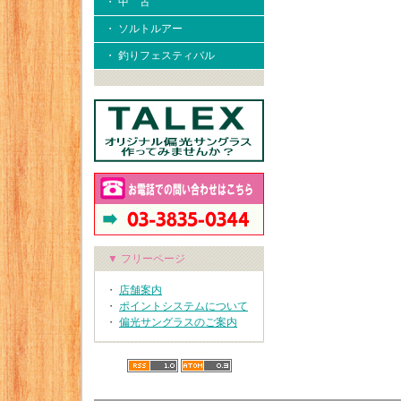
・ 中 古
・ ソルトルアー
・ 釣りフェスティバル
▼ フリーページ
・
店舗案内
・
ポイントシステムについて
・
偏光サングラスのご案内