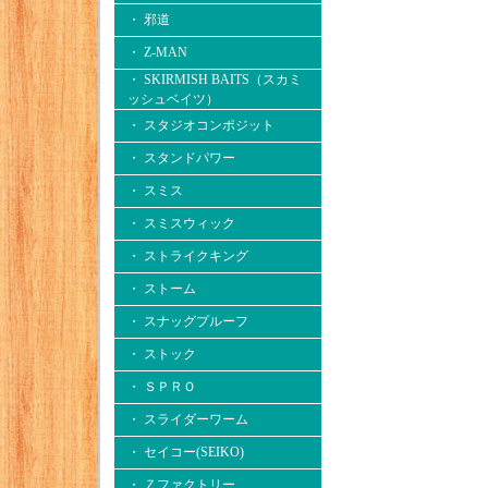
・ 邪道
・ Z-MAN
・ SKIRMISH BAITS（スカミ
ッシュベイツ）
・ スタジオコンポジット
・ スタンドパワー
・ スミス
・ スミスウィック
・ ストライクキング
・ ストーム
・ スナッグプルーフ
・ ストック
・ ＳＰＲＯ
・ スライダーワーム
・ セイコー(SEIKO)
・ Ｚファクトリー