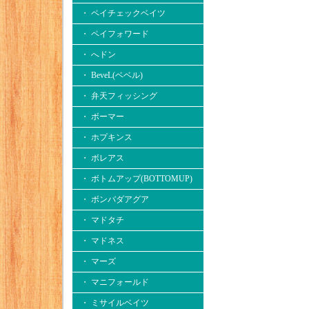
・ ペイチェックベイツ
・ ペイフォワード
・ へドン
・ BeveL(ベベル)
・ 弁天フィッシング
・ ボーマー
・ ホプキンス
・ ボレアス
・ ボトムアップ(BOTTOMUP)
・ ボンバダアグア
・ マドタチ
・ マドネス
・ マーズ
・ マニフォールド
・ ミサイルベイツ