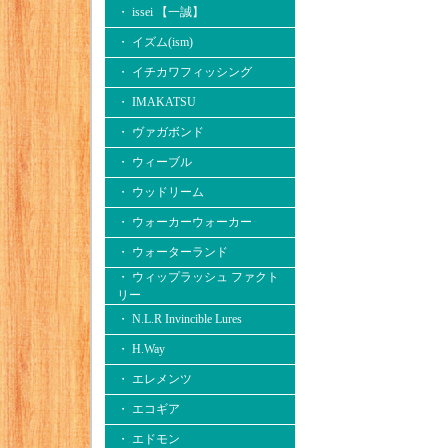
・ issei 【一誠】
・ イズム(ism)
・ イチカワフィッシング
・ IMAKATSU
・ ヴァガボンド
・ ウィーブル
・ ウッドリーム
・ ウォーカーウォーカー
・ ウォーターランド
・ ウィップラッシュ ファクト
リー
・ N.L.R Invincible Lures
・ H.Way
・ エレメンツ
・ エコギア
・ エドモン