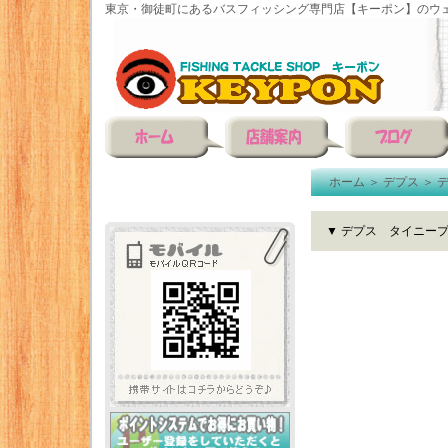
東京・御徒町にあるバスフィッシング専門店【キーポン】のウェ
ホーム
＞
デプス
＞
▼ デプス タイニー