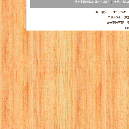
特定商取引法に基づく表記
｜
支払い方法
キーポン TEL/FAX 03-
〒101-0021 
古物商許可証 埼玉
Co