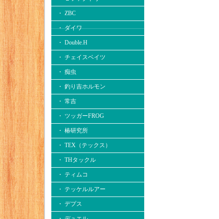
・ ZBC
・ ダイワ
・ Double.H
・ チェイスベイツ
・ 痴虫
・ 釣り吉ホルモン
・ 常吉
・ ツッガーFROG
・ 椿研究所
・ TEX（テックス）
・ THタックル
・ ティムコ
・ テッケルルアー
・ デプス
・ デュエル