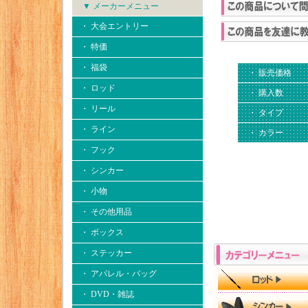
▼ メーカーメニュー
・ 大会エントリー
・ 特価
・ 福袋
・ 販売価格
・ ロッド
・ 購入数
・ リール
・ タイプ
・ ライン
・ カラー
・ フック
・ シンカー
・ 小物
・ その他用品
・ ボックス
・ ステッカー
・ アパレル・バッグ
・ DVD・雑誌