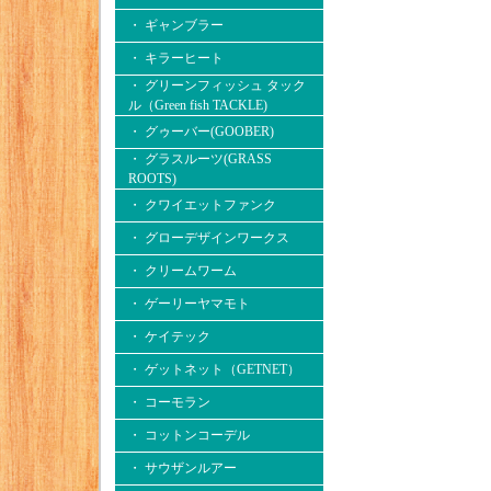
・ ギャンブラー
・ キラーヒート
・ グリーンフィッシュ タック
ル（Green fish TACKLE)
・ グゥーバー(GOOBER)
・ グラスルーツ(GRASS
ROOTS)
・ クワイエットファンク
・ グローデザインワークス
・ クリームワーム
・ ゲーリーヤマモト
・ ケイテック
・ ゲットネット（GETNET）
・ コーモラン
・ コットンコーデル
・ サウザンルアー