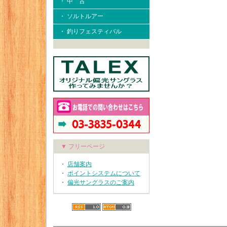
・ 中 古
・ ソルトルアー
・ 釣りフェスティバル
▼ フリーページ
・
店舗案内
・
ポイントシステムについて
・
偏光サングラスのご案内