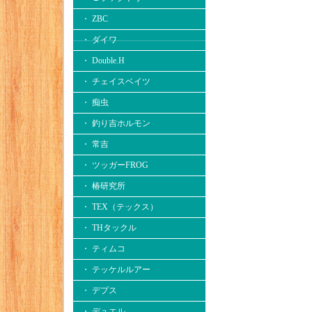
・ ZBC
・ ダイワ
・ Double.H
・ チェイスベイツ
・ 痴虫
・ 釣り吉ホルモン
・ 常吉
・ ツッガーFROG
・ 椿研究所
・ TEX（テックス）
・ THタックル
・ ティムコ
・ テッケルルアー
・ デプス
・ デュエル