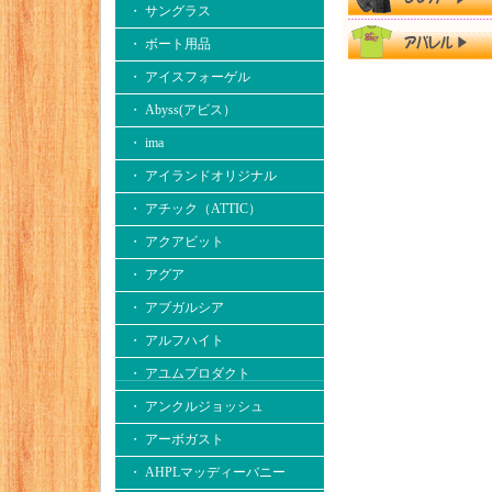
・ サングラス
・ ボート用品
・ アイスフォーゲル
・ Abyss(アビス）
・ ima
・ アイランドオリジナル
・ アチック（ATTIC）
・ アクアビット
・ アグア
・ アブガルシア
・ アルフハイト
・ アユムプロダクト
・ アンクルジョッシュ
・ アーボガスト
・ AHPLマッディーバニー