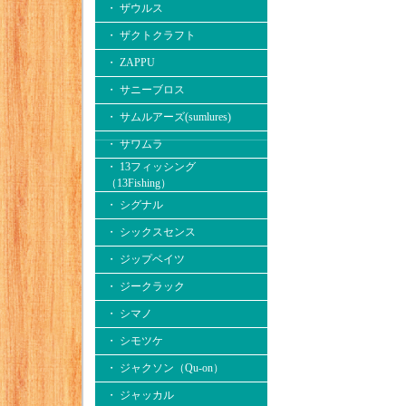
・ ザウルス
・ ザクトクラフト
・ ZAPPU
・ サニーブロス
・ サムルアーズ(sumlures)
・ サワムラ
・ 13フィッシング
（13Fishing）
・ シグナル
・ シックスセンス
・ ジップベイツ
・ ジークラック
・ シマノ
・ シモツケ
・ ジャクソン（Qu-on）
・ ジャッカル