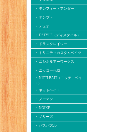
・ テンフィートアンダー
・ テンプト
・ デュオ
・ DSTYLE（ディスタイル）
・ ドランクレイジー
・ トリニティカスタムベイツ
・ ニシネルアーワークス
・ ニッコー化成
・ NITTI BAIT（ニッチ ベイ
ト）
・ ネットベイト
・ ノーマン
・ NOIKE
・ ノリーズ
・ バスパズル