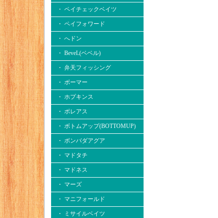
・ ペイチェックベイツ
・ ペイフォワード
・ へドン
・ BeveL(ベベル)
・ 弁天フィッシング
・ ボーマー
・ ホプキンス
・ ボレアス
・ ボトムアップ(BOTTOMUP)
・ ボンバダアグア
・ マドタチ
・ マドネス
・ マーズ
・ マニフォールド
・ ミサイルベイツ