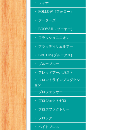
・ フィナ
・ FOLLOW（フォロー）
・ フーターズ
・ BOOYAH（ブーヤー）
・ フラッシュユニオン
・ ブラッディサムルアー
・ BRUTUS(ブルータス)
・ ブルーブルー
・ フレッドアーボガスト
・ フロントラインプロダクシ
ョン
・ プロフェッサー
・ プロジェクトゼロ
・ プロズファクトリー
・ フロッグ
・ ベイトブレス