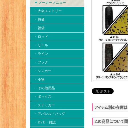
▼ メーカーメニュー
・ 大会エントリー
・ 特価
・ 福袋
・ ロッド
・ リール
・ ライン
・ フック
・ シンカー
・ 小物
・ その他用品
・ ボックス
・ ステッカー
・ アパレル・バッグ
・ DVD・雑誌