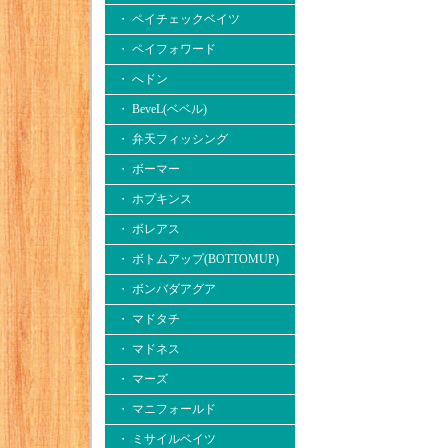
・ ペイチェックベイツ
・ ペイフォワード
・ へドン
・ BeveL(ベベル)
・ 弁天フィッシング
・ ボーマー
・ ホプキンス
・ ボレアス
・ ボトムアップ(BOTTOMUP)
・ ボンバダアグア
・ マドタチ
・ マドネス
・ マーズ
・ マニフォールド
・ ミサイルベイツ