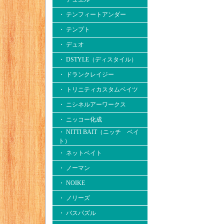
・ テンフィートアンダー
・ テンプト
・ デュオ
・ DSTYLE（ディスタイル）
・ ドランクレイジー
・ トリニティカスタムベイツ
・ ニシネルアーワークス
・ ニッコー化成
・ NITTI BAIT（ニッチ ベイ
ト）
・ ネットベイト
・ ノーマン
・ NOIKE
・ ノリーズ
・ バスパズル