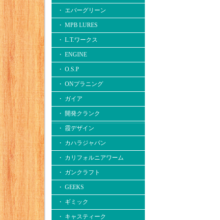
・ エバーグリーン
・ MPB LURES
・ L.T.ワークス
・ ENGINE
・ O.S.P
・ ONプラニング
・ ガイア
・ 開発クランク
・ 霞デザイン
・ カハラジャパン
・ カリフォルニアワーム
・ ガンクラフト
・ GEEKS
・ ギミック
・ キャスティーク