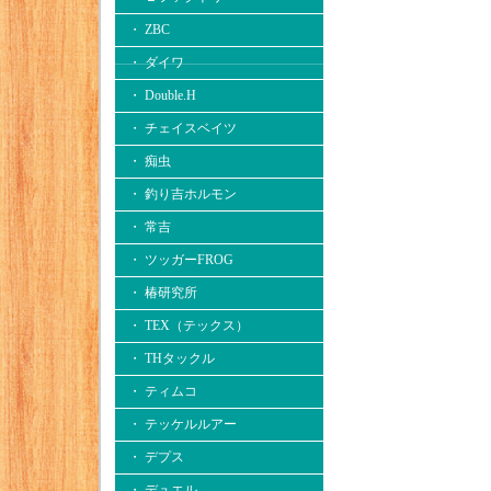
・ ZBC
・ ダイワ
・ Double.H
・ チェイスベイツ
・ 痴虫
・ 釣り吉ホルモン
・ 常吉
・ ツッガーFROG
・ 椿研究所
・ TEX（テックス）
・ THタックル
・ ティムコ
・ テッケルルアー
・ デプス
・ デュエル