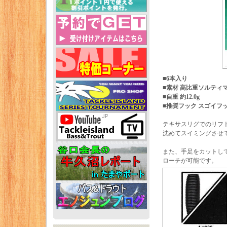
■6本入り
■素材 高比重ソルティ
■自重 約12.0g
■推奨フック スゴイフック#
テキサスリグでのリフ
沈めてスイミングさせ
また、手足をカットし
ローチが可能です。