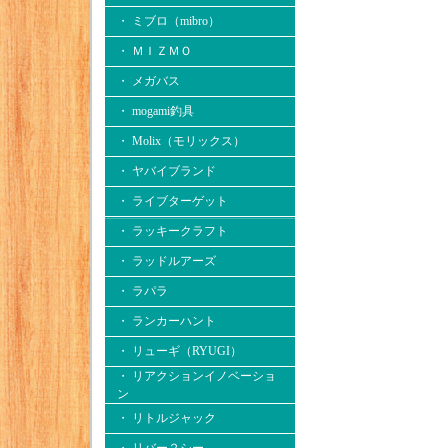
・ ミブロ（mibro）
・ ＭＩＺＭＯ
・ メガバス
・ mogami釣具
・ Molix（モリックス）
・ ヤバイブランド
・ ライブターゲット
・ ラッキークラフト
・ ラッドルアーズ
・ ラパラ
・ ランカーハント
・ リューギ（RYUGI）
・ リアクションイノベーショ
ン
・ リトルジャック