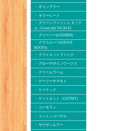
・ ギャンブラー
・ キラーヒート
・ グリーンフィッシュ タック
ル（Green fish TACKLE)
・ グゥーバー(GOOBER)
・ グラスルーツ(GRASS
ROOTS)
・ クワイエットファンク
・ グローデザインワークス
・ クリームワーム
・ ゲーリーヤマモト
・ ケイテック
・ ゲットネット（GETNET）
・ コーモラン
・ コットンコーデル
・ サウザンルアー