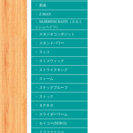
・ 邪道
・ Z-MAN
・ SKIRMISH BAITS（スカミ
ッシュベイツ）
・ スタジオコンポジット
・ スタンドパワー
・ スミス
・ スミスウィック
・ ストライクキング
・ ストーム
・ スナッグプルーフ
・ ストック
・ ＳＰＲＯ
・ スライダーワーム
・ セイコー(SEIKO)
・ Ｚファクトリー