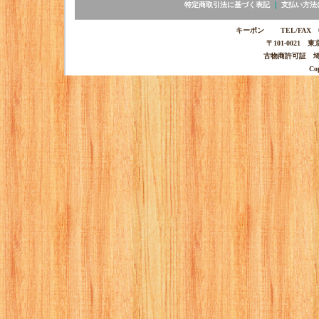
特定商取引法に基づく表記
｜
支払い方法
キーポン TEL/FAX 03-
〒101-0021 
古物商許可証 埼玉
Co