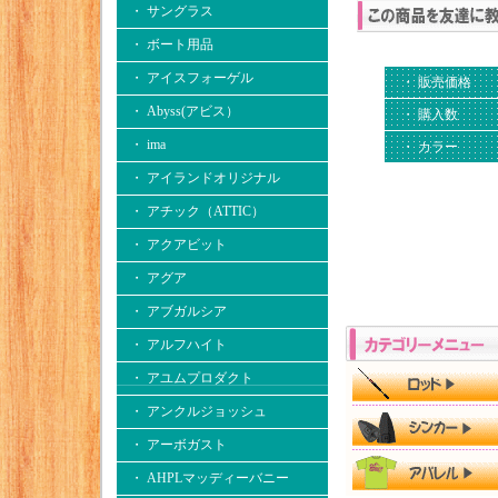
・ サングラス
・ ボート用品
・ アイスフォーゲル
・ 販売価格
・ Abyss(アビス）
・ 購入数
・ ima
・ カラー
・ アイランドオリジナル
・ アチック（ATTIC）
・ アクアビット
・ アグア
・ アブガルシア
・ アルフハイト
・ アユムプロダクト
・ アンクルジョッシュ
・ アーボガスト
・ AHPLマッディーバニー