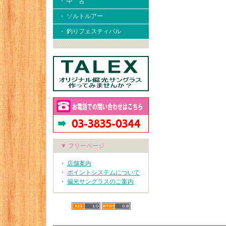
・ 中 古
・ ソルトルアー
・ 釣りフェスティバル
▼ フリーページ
・
店舗案内
・
ポイントシステムについて
・
偏光サングラスのご案内