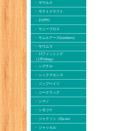
・ ザウルス
・ ザクトクラフト
・ ZAPPU
・ サニーブロス
・ サムルアーズ(sumlures)
・ サワムラ
・ 13フィッシング
（13Fishing）
・ シグナル
・ シックスセンス
・ ジップベイツ
・ ジークラック
・ シマノ
・ シモツケ
・ ジャクソン（Qu-on）
・ ジャッカル