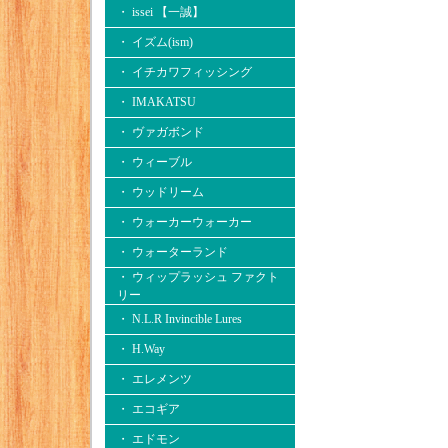
・ issei 【一誠】
・ イズム(ism)
・ イチカワフィッシング
・ IMAKATSU
・ ヴァガボンド
・ ウィーブル
・ ウッドリーム
・ ウォーカーウォーカー
・ ウォーターランド
・ ウィップラッシュ ファクト
リー
・ N.L.R Invincible Lures
・ H.Way
・ エレメンツ
・ エコギア
・ エドモン