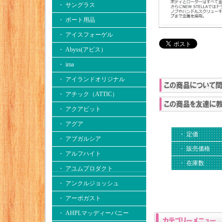
・ サングラス
・ ボート用品
・ アイスフォーゲル
・ Abyss(アビス）
・ ima
・ アイランドオリジナル
・ アチック（ATTIC）
・ アクアビット
・ アグア
・ 定価
・ アブガルシア
・ 販売価格
・ アルフハイト
・ 在庫数
・ アユムプロダクト
・ アンクルジョッシュ
・ アーボガスト
・ AHPLマッディーバニー