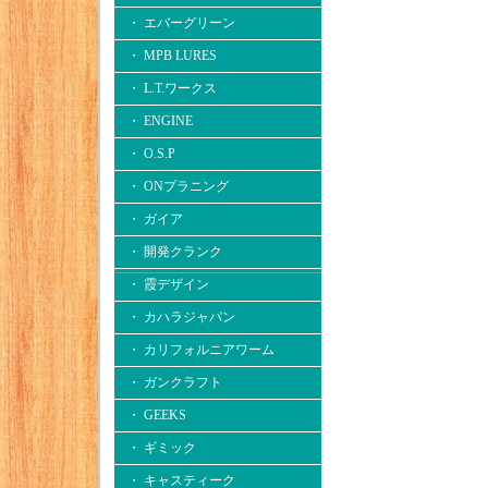
・ エバーグリーン
・ MPB LURES
・ L.T.ワークス
・ ENGINE
・ O.S.P
・ ONプラニング
・ ガイア
・ 開発クランク
・ 霞デザイン
・ カハラジャパン
・ カリフォルニアワーム
・ ガンクラフト
・ GEEKS
・ ギミック
・ キャスティーク