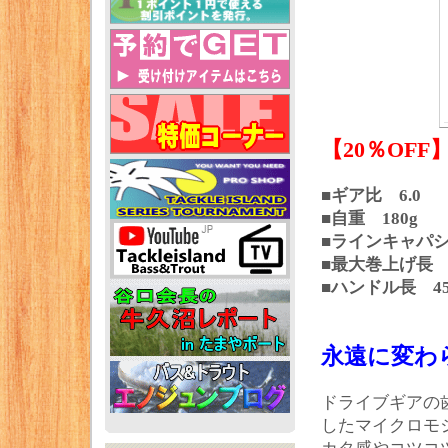
【20％OFF
■ギア比 6.0
■自重 180g
■ラインキャパシテ
■最大巻上げ長 8
■ハンドル長 4
永遠に変わ
ドライブギアの
したマイクロモ