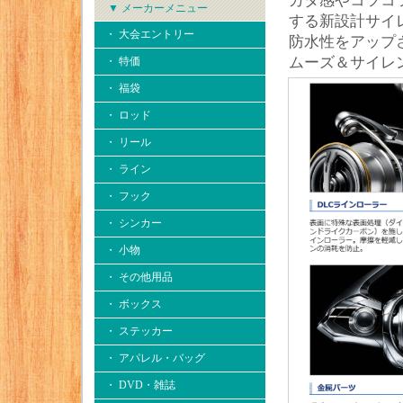
カタ感やコツコ
▼ メーカーメニュー
する新設計サイ
・ 大会エントリー
防水性をアップ
ムーズ＆サイレ
・ 特価
・ 福袋
・ ロッド
・ リール
・ ライン
・ フック
・ シンカー
・ 小物
・ その他用品
・ ボックス
・ ステッカー
・ アパレル・バッグ
・ DVD・雑誌