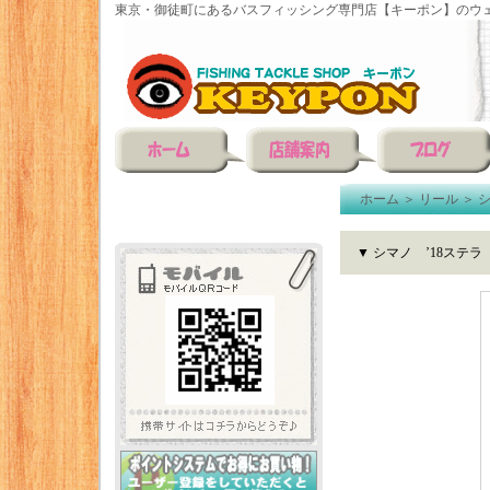
東京・御徒町にあるバスフィッシング専門店【キーポン】のウェ
ホーム
＞
リール
＞
▼ シマノ ’18ステラ 