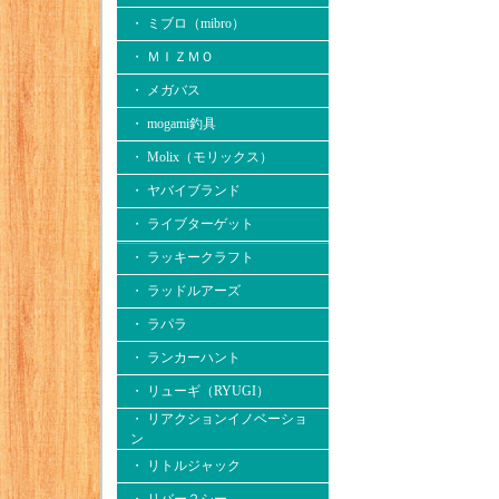
・ ミブロ（mibro）
・ ＭＩＺＭＯ
・ メガバス
・ mogami釣具
・ Molix（モリックス）
・ ヤバイブランド
・ ライブターゲット
・ ラッキークラフト
・ ラッドルアーズ
・ ラパラ
・ ランカーハント
・ リューギ（RYUGI）
・ リアクションイノベーショ
ン
・ リトルジャック