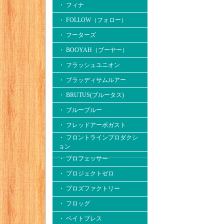
・ フィナ
・ FOLLOW（フォロー）
・ フーターズ
・ BOOYAH（ブーヤー）
・ フラッシュユニオン
・ ブラッディサムルアー
・ BRUTUS(ブルータス)
・ ブルーブルー
・ フレッドアーボガスト
・ フロントラインプロダクシ
ョン
・ プロフェッサー
・ プロジェクトゼロ
・ プロズファクトリー
・ フロッグ
・ ベイトブレス