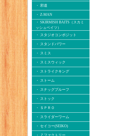
・ 邪道
・ Z-MAN
・ SKIRMISH BAITS（スカミ
ッシュベイツ）
・ スタジオコンポジット
・ スタンドパワー
・ スミス
・ スミスウィック
・ ストライクキング
・ ストーム
・ スナッグプルーフ
・ ストック
・ ＳＰＲＯ
・ スライダーワーム
・ セイコー(SEIKO)
・ Ｚファクトリー