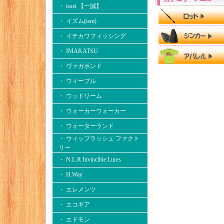
・ issei 【一誠】
・ イズム(ism)
・ イチカワフィッシング
・ IMAKATSU
・ ヴァガボンド
・ ウィーブル
・ ウッドリーム
・ ウォーカーウォーカー
・ ウォーターランド
・ ウィップラッシュ ファクト
リー
・ N.L.R Invincible Lures
・ H.Way
・ エレメンツ
・ エコギア
・ エドモン