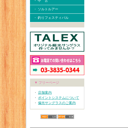
・ 中 古
・ ソルトルアー
・ 釣りフェスティバル
▼ フリーページ
・
店舗案内
・
ポイントシステムについて
・
偏光サングラスのご案内