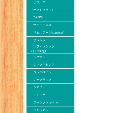
・ ザウルス
・ ザクトクラフト
・ ZAPPU
・ サニーブロス
・ サムルアーズ(sumlures)
・ サワムラ
・ 13フィッシング
（13Fishing）
・ シグナル
・ シックスセンス
・ ジップベイツ
・ ジークラック
・ シマノ
・ シモツケ
・ ジャクソン（Qu-on）
・ ジャッカル