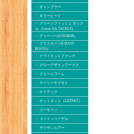
・ ギャンブラー
・ キラーヒート
・ グリーンフィッシュ タック
ル（Green fish TACKLE)
・ グゥーバー(GOOBER)
・ グラスルーツ(GRASS
ROOTS)
・ クワイエットファンク
・ グローデザインワークス
・ クリームワーム
・ ゲーリーヤマモト
・ ケイテック
・ ゲットネット（GETNET）
・ コーモラン
・ コットンコーデル
・ サウザンルアー