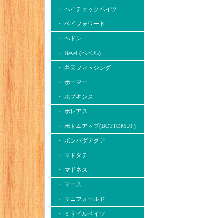
・ ペイチェックベイツ
・ ペイフォワード
・ へドン
・ BeveL(ベベル)
・ 弁天フィッシング
・ ボーマー
・ ホプキンス
・ ボレアス
・ ボトムアップ(BOTTOMUP)
・ ボンバダアグア
・ マドタチ
・ マドネス
・ マーズ
・ マニフォールド
・ ミサイルベイツ