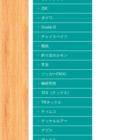
・ ZBC
・ ダイワ
・ Double.H
・ チェイスベイツ
・ 痴虫
・ 釣り吉ホルモン
・ 常吉
・ ツッガーFROG
・ 椿研究所
・ TEX（テックス）
・ THタックル
・ ティムコ
・ テッケルルアー
・ デプス
・ デュエル