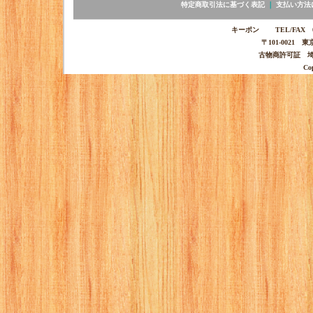
特定商取引法に基づく表記
｜
支払い方法
キーポン TEL/FAX 03-
〒101-0021 
古物商許可証 埼玉
Co