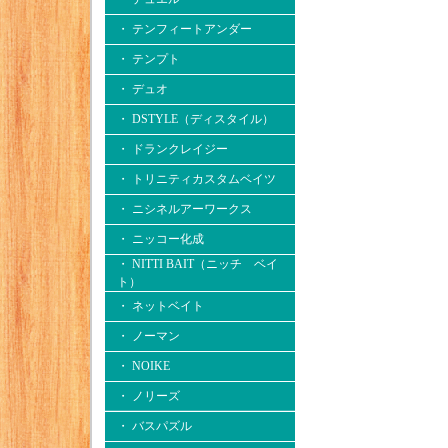
・ テンフィートアンダー
・ テンプト
・ デュオ
・ DSTYLE（ディスタイル）
・ ドランクレイジー
・ トリニティカスタムベイツ
・ ニシネルアーワークス
・ ニッコー化成
・ NITTI BAIT（ニッチ ベイ
ト）
・ ネットベイト
・ ノーマン
・ NOIKE
・ ノリーズ
・ バスパズル