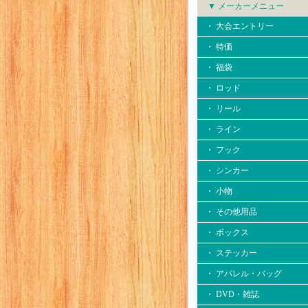
▼ メーカーメニュー
・ 大会エントリー
・ 特価
・ 福袋
・ ロッド
・ リール
・ ライン
・ フック
・ シンカー
・ 小物
・ その他用品
・ ボックス
・ ステッカー
・ アパレル・バッグ
・ DVD・雑誌