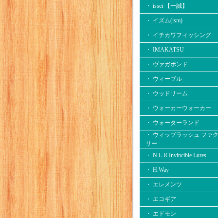
・ issei 【一誠】
・ イズム(ism)
・ イチカワフィッシング
・ IMAKATSU
・ ヴァガボンド
・ ウィーブル
・ ウッドリーム
・ ウォーカーウォーカー
・ ウォーターランド
・ ウィップラッシュ ファ
リー
・ N.L.R Invincible Lures
・ H.Way
・ エレメンツ
・ エコギア
・ エドモン