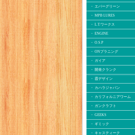
・ エバーグリーン
・ MPB LURES
・ L.T.ワークス
・ ENGINE
・ O.S.P
・ ONプラニング
・ ガイア
・ 開発クランク
・ 霞デザイン
・ カハラジャパン
・ カリフォルニアワーム
・ ガンクラフト
・ GEEKS
・ ギミック
・ キャスティーク