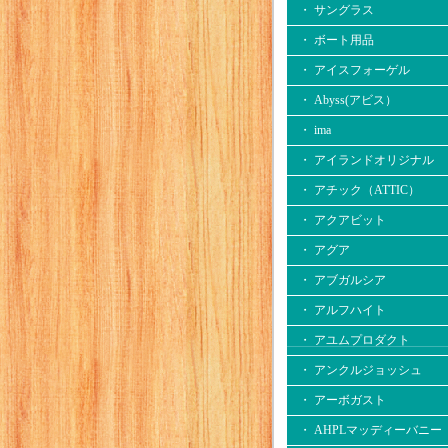
・ サングラス
・ ボート用品
・ アイスフォーゲル
・ Abyss(アビス）
・ ima
・ アイランドオリジナル
・ アチック（ATTIC）
・ アクアビット
・ アグア
・ アブガルシア
・ アルフハイト
・ アユムプロダクト
・ アンクルジョッシュ
・ アーボガスト
・ AHPLマッディーバニー