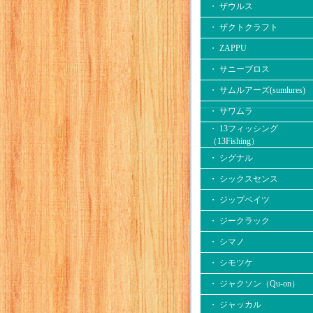
・ ザウルス
・ ザクトクラフト
・ ZAPPU
・ サニーブロス
・ サムルアーズ(sumlures)
・ サワムラ
・ 13フィッシング
（13Fishing）
・ シグナル
・ シックスセンス
・ ジップベイツ
・ ジークラック
・ シマノ
・ シモツケ
・ ジャクソン（Qu-on）
・ ジャッカル