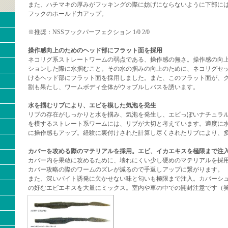
また、ハチマキの厚みがフッキングの際に妨げにならないように下部に
フックのホールド力アップ。
※推奨：NSSフックパーフェクション 1/0 2/0
操作感向上のためのヘッド部にフラット面を採用
ネコリグ系ストレートワームの弱点である、操作感の無さ。操作感の向
ションした際に水掴むこと。その水の掴みの向上のために、ネコリグセ
けるヘッド部にフラット面を採用しました。また、このフラット面が、
割も果たし、ワームボディ全体がウォブルしバスを誘います。
水を掴むリブにより、エビを模した気泡を発生
リブの存在がしっかりと水を掴み、気泡を発生し、エビっぽいナチュラ
を模するストレート系ワームには、リブが大切と考えています。適度に
に操作感もアップ。経験に裏付けされた計算し尽くされたリブにより、
カバーを攻める際のマテリアルを採用。エビ、イカエキスを極限まで注
カバー内を果敢に攻めるために、壊れにくい少し硬めのマテリアルを採
カバー攻略の際のワームのズレが減るので手返しアップに繋がります。
また、深いバイト誘発に欠かせない味と匂いも極限まで注入。カバーシ
の好むエビエキスを大量にミックス。室内や車の中での開封注意です（