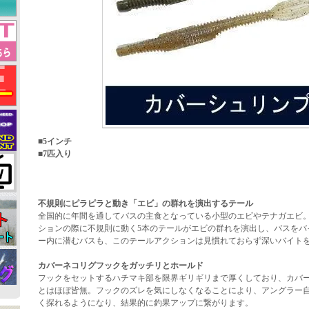
■5インチ
■7匹入り
不規則にピラピラと動き「エビ」の群れを演出するテール
全国的に年間を通してバスの主食となっている小型のエビやテナガエビ
ションの際に不規則に動く5本のテールがエビの群れを演出し、バスをバ
ー内に潜むバスも、このテールアクションは見慣れておらず深いバイト
カバーネコリグフックをガッチリとホールド
フックをセットするハチマキ部を限界ギリギリまで厚くしており、カバ
とはほぼ皆無。フックのズレを気にしなくなることにより、アングラー
く探れるようになり、結果的に釣果アップに繋がります。