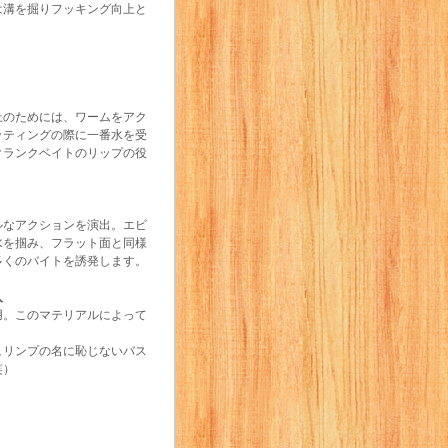
は溝を掘りフッキング向上と
上のためには、ワームをアク
ッティングの際に一番水を受
クランクベイトのリップの役
ルなアクションを演出。エビ
水を掴み、フラット面と同様
多くのバイトを誘発します。
入
用。このマテリアルによって
ュリンプの名に恥じないバス
笑）