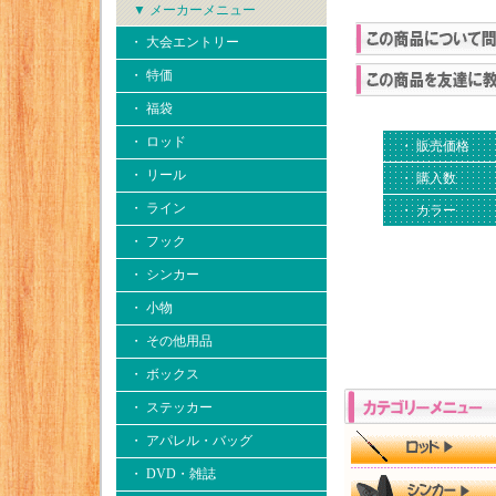
▼ メーカーメニュー
・ 大会エントリー
・ 特価
・ 福袋
・ ロッド
・ 販売価格
・ リール
・ 購入数
・ ライン
・ カラー
・ フック
・ シンカー
・ 小物
・ その他用品
・ ボックス
・ ステッカー
・ アパレル・バッグ
・ DVD・雑誌