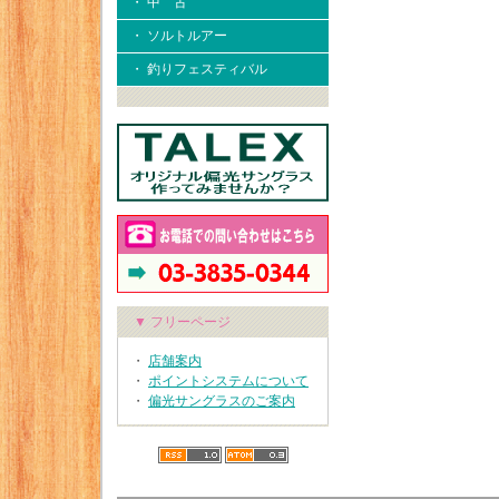
・ 中 古
・ ソルトルアー
・ 釣りフェスティバル
▼ フリーページ
・
店舗案内
・
ポイントシステムについて
・
偏光サングラスのご案内