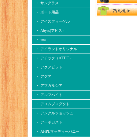
・ サングラス
・ ボート用品
・ アイスフォーゲル
・ Abyss(アビス）
・ ima
・ アイランドオリジナル
・ アチック（ATTIC）
・ アクアビット
・ アグア
・ アブガルシア
・ アルフハイト
・ アユムプロダクト
・ アンクルジョッシュ
・ アーボガスト
・ AHPLマッディーバニー