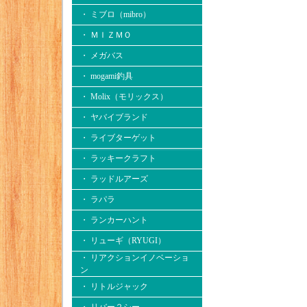
・ ミブロ（mibro）
・ ＭＩＺＭＯ
・ メガバス
・ mogami釣具
・ Molix（モリックス）
・ ヤバイブランド
・ ライブターゲット
・ ラッキークラフト
・ ラッドルアーズ
・ ラパラ
・ ランカーハント
・ リューギ（RYUGI）
・ リアクションイノベーショ
ン
・ リトルジャック