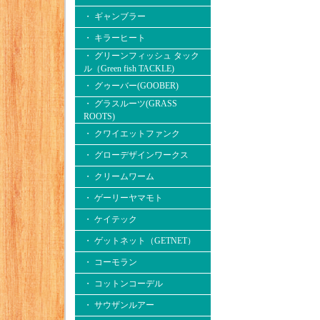
・ ギャンブラー
・ キラーヒート
・ グリーンフィッシュ タック
ル（Green fish TACKLE)
・ グゥーバー(GOOBER)
・ グラスルーツ(GRASS
ROOTS)
・ クワイエットファンク
・ グローデザインワークス
・ クリームワーム
・ ゲーリーヤマモト
・ ケイテック
・ ゲットネット（GETNET）
・ コーモラン
・ コットンコーデル
・ サウザンルアー