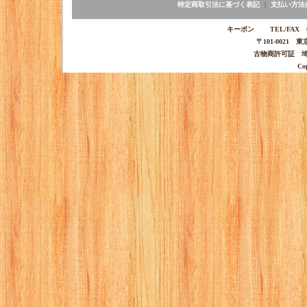
特定商取引法に基づく表記
｜
支払い方法
キーポン TEL/FAX 03-
〒101-0021 
古物商許可証 埼玉
Co