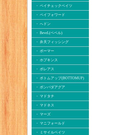
・ ペイチェックベイツ
・ ペイフォワード
・ へドン
・ BeveL(ベベル)
・ 弁天フィッシング
・ ボーマー
・ ホプキンス
・ ボレアス
・ ボトムアップ(BOTTOMUP)
・ ボンバダアグア
・ マドタチ
・ マドネス
・ マーズ
・ マニフォールド
・ ミサイルベイツ