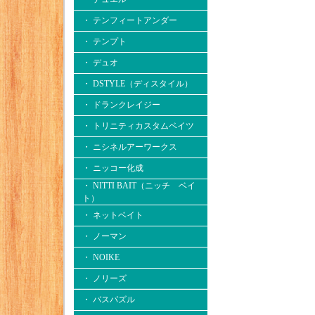
・ テンフィートアンダー
・ テンプト
・ デュオ
・ DSTYLE（ディスタイル）
・ ドランクレイジー
・ トリニティカスタムベイツ
・ ニシネルアーワークス
・ ニッコー化成
・ NITTI BAIT（ニッチ ベイ
ト）
・ ネットベイト
・ ノーマン
・ NOIKE
・ ノリーズ
・ バスパズル