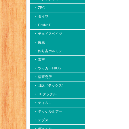
・ ZBC
・ ダイワ
・ Double.H
・ チェイスベイツ
・ 痴虫
・ 釣り吉ホルモン
・ 常吉
・ ツッガーFROG
・ 椿研究所
・ TEX（テックス）
・ THタックル
・ ティムコ
・ テッケルルアー
・ デプス
・ デュエル