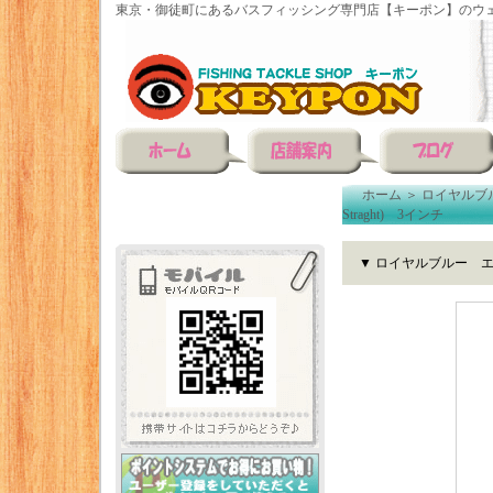
東京・御徒町にあるバスフィッシング専門店【キーポン】のウェ
ホーム
＞
ロイヤルブ
Straght) 3インチ
▼ ロイヤルブルー エヌス