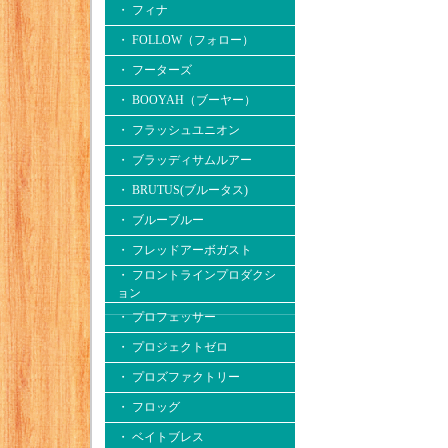
・ フィナ
・ FOLLOW（フォロー）
・ フーターズ
・ BOOYAH（ブーヤー）
・ フラッシュユニオン
・ ブラッディサムルアー
・ BRUTUS(ブルータス)
・ ブルーブルー
・ フレッドアーボガスト
・ フロントラインプロダクシ
ョン
・ プロフェッサー
・ プロジェクトゼロ
・ プロズファクトリー
・ フロッグ
・ ベイトブレス