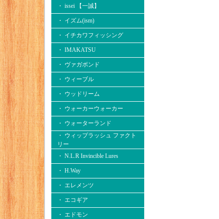
・ issei 【一誠】
・ イズム(ism)
・ イチカワフィッシング
・ IMAKATSU
・ ヴァガボンド
・ ウィーブル
・ ウッドリーム
・ ウォーカーウォーカー
・ ウォーターランド
・ ウィップラッシュ ファクト
リー
・ N.L.R Invincible Lures
・ H.Way
・ エレメンツ
・ エコギア
・ エドモン