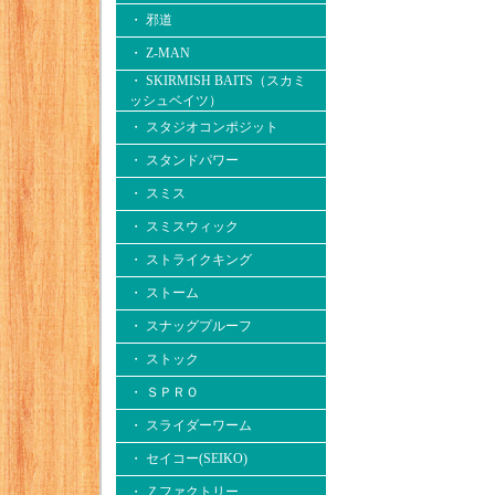
・ 邪道
・ Z-MAN
・ SKIRMISH BAITS（スカミ
ッシュベイツ）
・ スタジオコンポジット
・ スタンドパワー
・ スミス
・ スミスウィック
・ ストライクキング
・ ストーム
・ スナッグプルーフ
・ ストック
・ ＳＰＲＯ
・ スライダーワーム
・ セイコー(SEIKO)
・ Ｚファクトリー