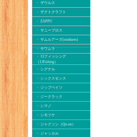
・ ザウルス
・ ザクトクラフト
・ ZAPPU
・ サニーブロス
・ サムルアーズ(sumlures)
・ サワムラ
・ 13フィッシング
（13Fishing）
・ シグナル
・ シックスセンス
・ ジップベイツ
・ ジークラック
・ シマノ
・ シモツケ
・ ジャクソン（Qu-on）
・ ジャッカル