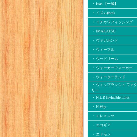
・ issei 【一誠】
・ イズム(ism)
・ イチカワフィッシング
・ IMAKATSU
・ ヴァガボンド
・ ウィーブル
・ ウッドリーム
・ ウォーカーウォーカー
・ ウォーターランド
・ ウィップラッシュ ファ
リー
・ N.L.R Invincible Lures
・ H.Way
・ エレメンツ
・ エコギア
・ エドモン