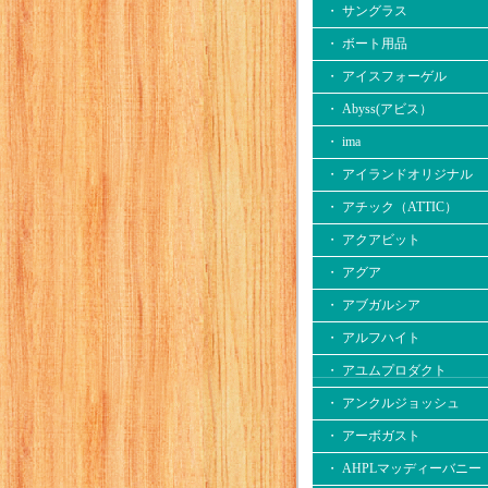
・ サングラス
・ ボート用品
・ アイスフォーゲル
・ Abyss(アビス）
・ ima
・ アイランドオリジナル
・ アチック（ATTIC）
・ アクアビット
・ アグア
・ アブガルシア
・ アルフハイト
・ アユムプロダクト
・ アンクルジョッシュ
・ アーボガスト
・ AHPLマッディーバニー