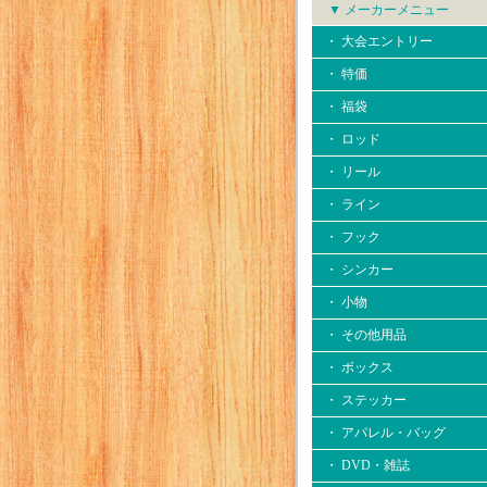
▼ メーカーメニュー
・ 大会エントリー
・ 特価
・ 福袋
・ ロッド
・ リール
・ ライン
・ フック
・ シンカー
・ 小物
・ その他用品
・ ボックス
・ ステッカー
・ アパレル・バッグ
・ DVD・雑誌