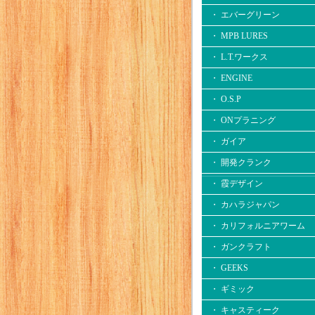
・ エバーグリーン
・ MPB LURES
・ L.T.ワークス
・ ENGINE
・ O.S.P
・ ONプラニング
・ ガイア
・ 開発クランク
・ 霞デザイン
・ カハラジャパン
・ カリフォルニアワーム
・ ガンクラフト
・ GEEKS
・ ギミック
・ キャスティーク