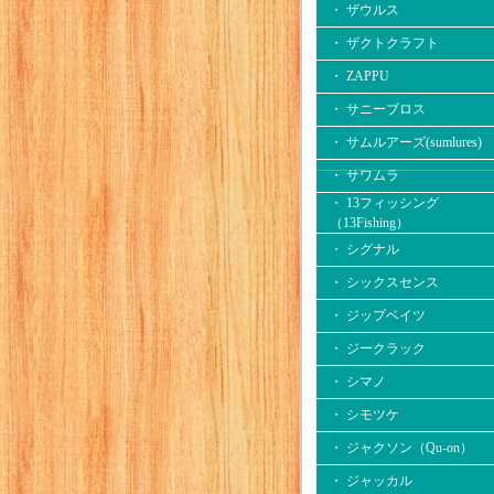
・ ザウルス
・ ザクトクラフト
・ ZAPPU
・ サニーブロス
・ サムルアーズ(sumlures)
・ サワムラ
・ 13フィッシング
（13Fishing）
・ シグナル
・ シックスセンス
・ ジップベイツ
・ ジークラック
・ シマノ
・ シモツケ
・ ジャクソン（Qu-on）
・ ジャッカル