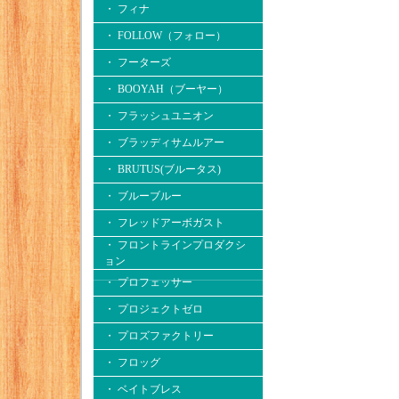
・ フィナ
・ FOLLOW（フォロー）
・ フーターズ
・ BOOYAH（ブーヤー）
・ フラッシュユニオン
・ ブラッディサムルアー
・ BRUTUS(ブルータス)
・ ブルーブルー
・ フレッドアーボガスト
・ フロントラインプロダクシ
ョン
・ プロフェッサー
・ プロジェクトゼロ
・ プロズファクトリー
・ フロッグ
・ ベイトブレス