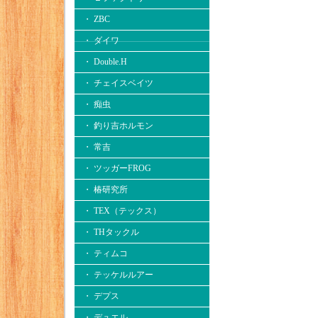
・ ZBC
・ ダイワ
・ Double.H
・ チェイスベイツ
・ 痴虫
・ 釣り吉ホルモン
・ 常吉
・ ツッガーFROG
・ 椿研究所
・ TEX（テックス）
・ THタックル
・ ティムコ
・ テッケルルアー
・ デプス
・ デュエル