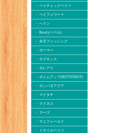
・ ペイチェックベイツ
・ ペイフォワード
・ へドン
・ BeveL(ベベル)
・ 弁天フィッシング
・ ボーマー
・ ホプキンス
・ ボレアス
・ ボトムアップ(BOTTOMUP)
・ ボンバダアグア
・ マドタチ
・ マドネス
・ マーズ
・ マニフォールド
・ ミサイルベイツ