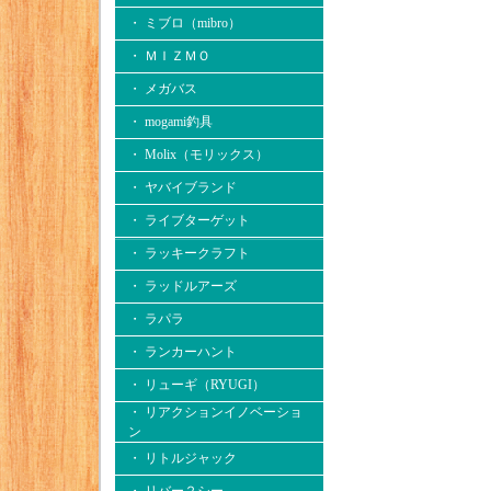
・ ミブロ（mibro）
・ ＭＩＺＭＯ
・ メガバス
・ mogami釣具
・ Molix（モリックス）
・ ヤバイブランド
・ ライブターゲット
・ ラッキークラフト
・ ラッドルアーズ
・ ラパラ
・ ランカーハント
・ リューギ（RYUGI）
・ リアクションイノベーショ
ン
・ リトルジャック