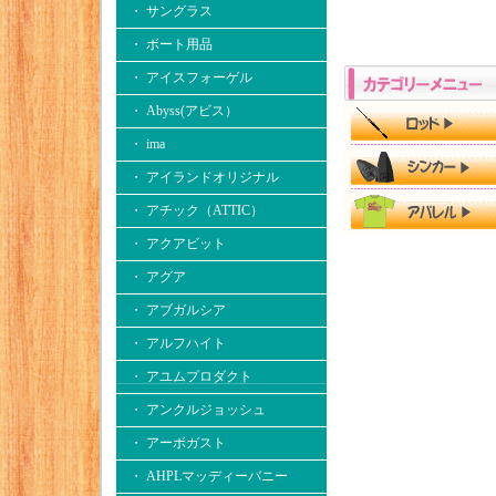
・ サングラス
・ ボート用品
・ アイスフォーゲル
・ Abyss(アビス）
・ ima
・ アイランドオリジナル
・ アチック（ATTIC）
・ アクアビット
・ アグア
・ アブガルシア
・ アルフハイト
・ アユムプロダクト
・ アンクルジョッシュ
・ アーボガスト
・ AHPLマッディーバニー