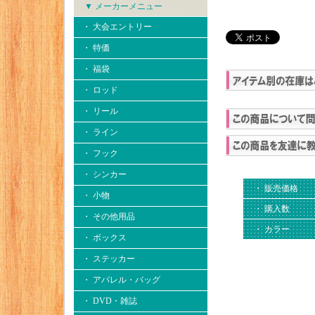
▼ メーカーメニュー
・ 大会エントリー
・ 特価
・ 福袋
・ ロッド
・ リール
・ ライン
・ フック
・ シンカー
・ 販売価格
・ 小物
・ 購入数
・ その他用品
・ カラー
・ ボックス
・ ステッカー
・ アパレル・バッグ
・ DVD・雑誌