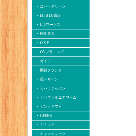
・ エバーグリーン
・ MPB LURES
・ L.T.ワークス
・ ENGINE
・ O.S.P
・ ONプラニング
・ ガイア
・ 開発クランク
・ 霞デザイン
・ カハラジャパン
・ カリフォルニアワーム
・ ガンクラフト
・ GEEKS
・ ギミック
・ キャスティーク