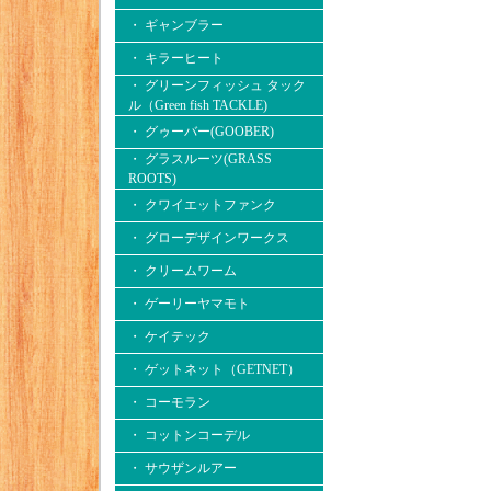
・ ギャンブラー
・ キラーヒート
・ グリーンフィッシュ タック
ル（Green fish TACKLE)
・ グゥーバー(GOOBER)
・ グラスルーツ(GRASS
ROOTS)
・ クワイエットファンク
・ グローデザインワークス
・ クリームワーム
・ ゲーリーヤマモト
・ ケイテック
・ ゲットネット（GETNET）
・ コーモラン
・ コットンコーデル
・ サウザンルアー