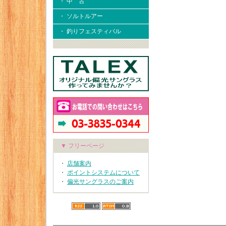
・ 中 古
・ ソルトルアー
・ 釣りフェスティバル
▼ フリーページ
・
店舗案内
・
ポイントシステムについて
・
偏光サングラスのご案内