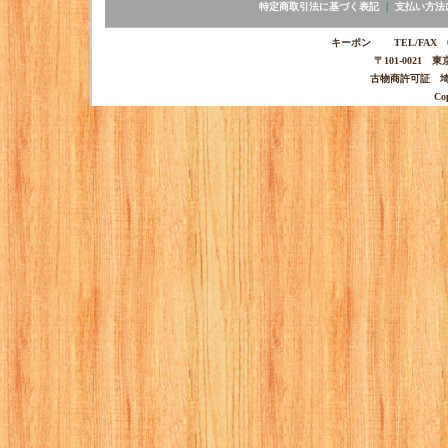
特定商取引法に基づく表記
｜
支払い方法
キーポン TEL/FAX 03-
〒101-0021 
古物商許可証 埼玉
Co