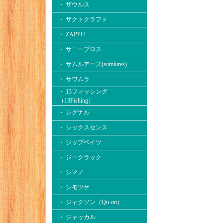
・ ザウルス
・ ザクトクラフト
・ ZAPPU
・ サニーブロス
・ サムルアーズ(sumlures)
・ サワムラ
・ 13フィッシング
（13Fishing）
・ シグナル
・ シックスセンス
・ ジップベイツ
・ ジークラック
・ シマノ
・ シモツケ
・ ジャクソン（Qu-on）
・ ジャッカル