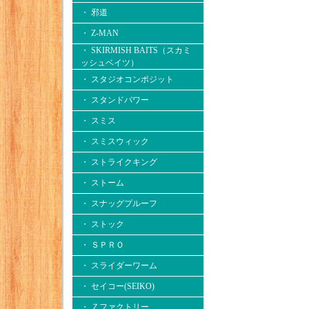
・ 邪道
・ Z-MAN
・ SKIRMISH BAITS（スカミ
ッシュベイツ）
・ スタジオコンポジット
・ スタンドパワー
・ スミス
・ スミスウィック
・ ストライクキング
・ ストーム
・ スナッグプルーフ
・ ストック
・ ＳＰＲＯ
・ スライダーワーム
・ セイコー(SEIKO)
・ Ｚファクトリー