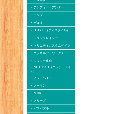
・ テンフィートアンダー
・ テンプト
・ デュオ
・ DSTYLE（ディスタイル）
・ ドランクレイジー
・ トリニティカスタムベイツ
・ ニシネルアーワークス
・ ニッコー化成
・ NITTI BAIT（ニッチ ベイ
ト）
・ ネットベイト
・ ノーマン
・ NOIKE
・ ノリーズ
・ バスパズル