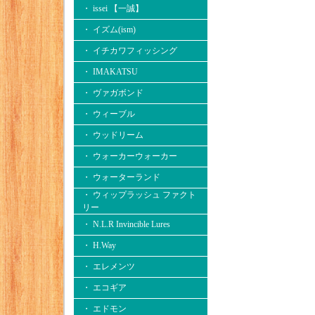
・ issei 【一誠】
・ イズム(ism)
・ イチカワフィッシング
・ IMAKATSU
・ ヴァガボンド
・ ウィーブル
・ ウッドリーム
・ ウォーカーウォーカー
・ ウォーターランド
・ ウィップラッシュ ファクト
リー
・ N.L.R Invincible Lures
・ H.Way
・ エレメンツ
・ エコギア
・ エドモン