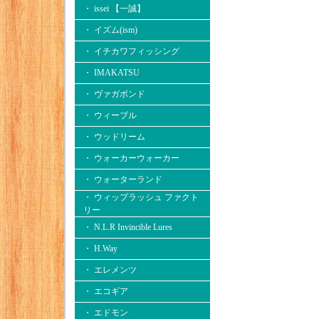
・ issei 【一誠】
・ イズム(ism)
・ イチカワフィッシング
・ IMAKATSU
・ ヴァガボンド
・ ウィーブル
・ ウッドリーム
・ ウォーカーウォーカー
・ ウォーターランド
・ ウィップラッシュ ファクト
リー
・ N.L.R Invincible Lures
・ H.Way
・ エレメンツ
・ エコギア
・ エドモン