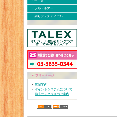
・ 中 古
・ ソルトルアー
・ 釣りフェスティバル
▼ フリーページ
・
店舗案内
・
ポイントシステムについて
・
偏光サングラスのご案内