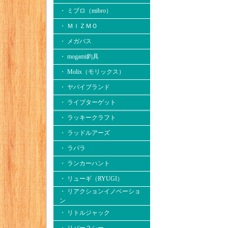
・ ミブロ（mibro）
・ ＭＩＺＭＯ
・ メガバス
・ mogami釣具
・ Molix（モリックス）
・ ヤバイブランド
・ ライブターゲット
・ ラッキークラフト
・ ラッドルアーズ
・ ラパラ
・ ランカーハント
・ リューギ（RYUGI）
・ リアクションイノベーショ
ン
・ リトルジャック