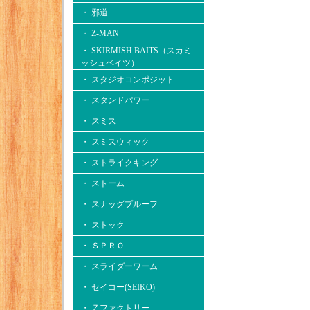
・ 邪道
・ Z-MAN
・ SKIRMISH BAITS（スカミ
ッシュベイツ）
・ スタジオコンポジット
・ スタンドパワー
・ スミス
・ スミスウィック
・ ストライクキング
・ ストーム
・ スナッグプルーフ
・ ストック
・ ＳＰＲＯ
・ スライダーワーム
・ セイコー(SEIKO)
・ Ｚファクトリー