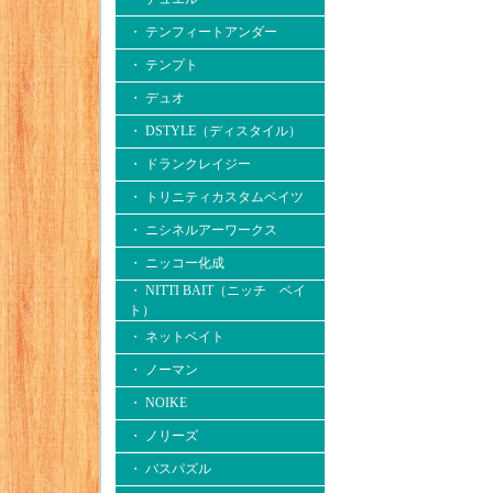
・ テンフィートアンダー
・ テンプト
・ デュオ
・ DSTYLE（ディスタイル）
・ ドランクレイジー
・ トリニティカスタムベイツ
・ ニシネルアーワークス
・ ニッコー化成
・ NITTI BAIT（ニッチ ベイ
ト）
・ ネットベイト
・ ノーマン
・ NOIKE
・ ノリーズ
・ バスパズル