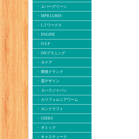
・ エバーグリーン
・ MPB LURES
・ L.T.ワークス
・ ENGINE
・ O.S.P
・ ONプラニング
・ ガイア
・ 開発クランク
・ 霞デザイン
・ カハラジャパン
・ カリフォルニアワーム
・ ガンクラフト
・ GEEKS
・ ギミック
・ キャスティーク