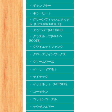
・ ギャンブラー
・ キラーヒート
・ グリーンフィッシュ タック
ル（Green fish TACKLE)
・ グゥーバー(GOOBER)
・ グラスルーツ(GRASS
ROOTS)
・ クワイエットファンク
・ グローデザインワークス
・ クリームワーム
・ ゲーリーヤマモト
・ ケイテック
・ ゲットネット（GETNET）
・ コーモラン
・ コットンコーデル
・ サウザンルアー