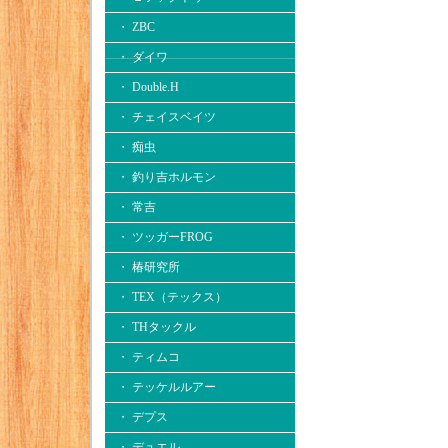
・ ZBC
・ ダイワ
・ Double.H
・ チェイスベイツ
・ 痴虫
・ 釣り吉ホルモン
・ 常吉
・ ツッガーFROG
・ 椿研究所
・ TEX（テックス）
・ THタックル
・ ティムコ
・ テッケルルアー
・ デプス
・ デュエル