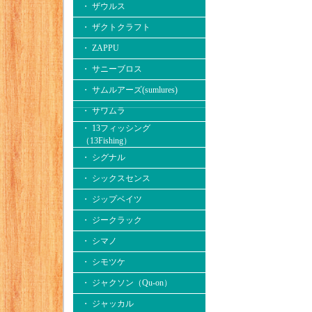
・ ザウルス
・ ザクトクラフト
・ ZAPPU
・ サニーブロス
・ サムルアーズ(sumlures)
・ サワムラ
・ 13フィッシング
（13Fishing）
・ シグナル
・ シックスセンス
・ ジップベイツ
・ ジークラック
・ シマノ
・ シモツケ
・ ジャクソン（Qu-on）
・ ジャッカル