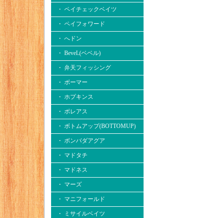
・ ペイチェックベイツ
・ ペイフォワード
・ へドン
・ BeveL(ベベル)
・ 弁天フィッシング
・ ボーマー
・ ホプキンス
・ ボレアス
・ ボトムアップ(BOTTOMUP)
・ ボンバダアグア
・ マドタチ
・ マドネス
・ マーズ
・ マニフォールド
・ ミサイルベイツ