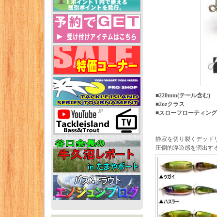
■220mm(テール含む)
■2ozクラス
■スローフローティング
静寂を切り裂くデッド
圧倒的浮遊感を演出す