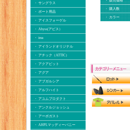
・ 販売価格
・ サングラス
・ 購入数
・ ボート用品
・ カラー
・ アイスフォーゲル
・ Abyss(アビス）
・ ima
・ アイランドオリジナル
・ アチック（ATTIC）
・ アクアビット
・ アグア
・ アブガルシア
・ アルフハイト
・ アユムプロダクト
・ アンクルジョッシュ
・ アーボガスト
・ AHPLマッディーバニー