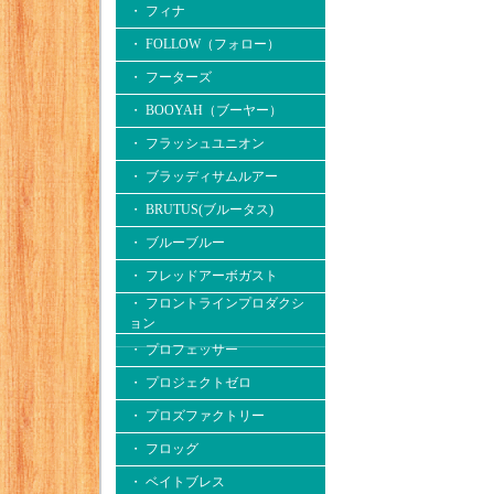
・ フィナ
・ FOLLOW（フォロー）
・ フーターズ
・ BOOYAH（ブーヤー）
・ フラッシュユニオン
・ ブラッディサムルアー
・ BRUTUS(ブルータス)
・ ブルーブルー
・ フレッドアーボガスト
・ フロントラインプロダクシ
ョン
・ プロフェッサー
・ プロジェクトゼロ
・ プロズファクトリー
・ フロッグ
・ ベイトブレス