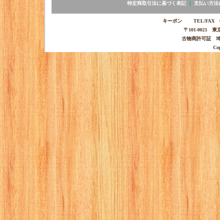
特定商取引法に基づく表記
｜
支払い方法
キーポン TEL/FAX 03-
〒101-0021 
古物商許可証 埼玉
Co