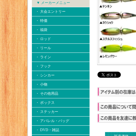
▼ メーカーメニュー
・ 大会エントリー
・ 特価
・ 福袋
・ ロッド
・ リール
・ ライン
・ フック
・ シンカー
・ 小物
・ その他用品
・ ボックス
・ ステッカー
・ アパレル・バッグ
・ DVD・雑誌