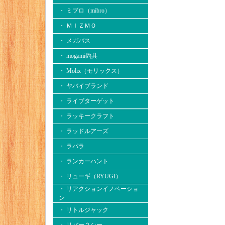
・ ミブロ（mibro）
・ ＭＩＺＭＯ
・ メガバス
・ mogami釣具
・ Molix（モリックス）
・ ヤバイブランド
・ ライブターゲット
・ ラッキークラフト
・ ラッドルアーズ
・ ラパラ
・ ランカーハント
・ リューギ（RYUGI）
・ リアクションイノベーショ
ン
・ リトルジャック