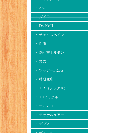
・ ZBC
・ ダイワ
・ Double.H
・ チェイスベイツ
・ 痴虫
・ 釣り吉ホルモン
・ 常吉
・ ツッガーFROG
・ 椿研究所
・ TEX（テックス）
・ THタックル
・ ティムコ
・ テッケルルアー
・ デプス
・ デュエル