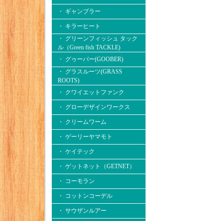
・ ギャンブラー
・ キラーヒート
・ グリーンフィッシュ タック
ル（Green fish TACKLE)
・ グゥーバー(GOOBER)
・ グラスルーツ(GRASS
ROOTS)
・ クワイエットファンク
・ グローデザインワークス
・ クリームワーム
・ ゲーリーヤマモト
・ ケイテック
・ ゲットネット（GETNET）
・ コーモラン
・ コットンコーデル
・ サウザンルアー