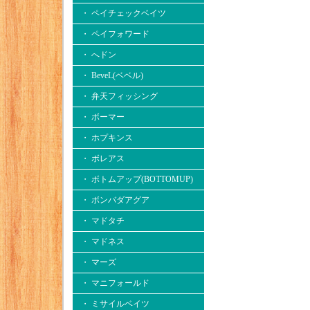
・ ペイチェックベイツ
・ ペイフォワード
・ へドン
・ BeveL(ベベル)
・ 弁天フィッシング
・ ボーマー
・ ホプキンス
・ ボレアス
・ ボトムアップ(BOTTOMUP)
・ ボンバダアグア
・ マドタチ
・ マドネス
・ マーズ
・ マニフォールド
・ ミサイルベイツ