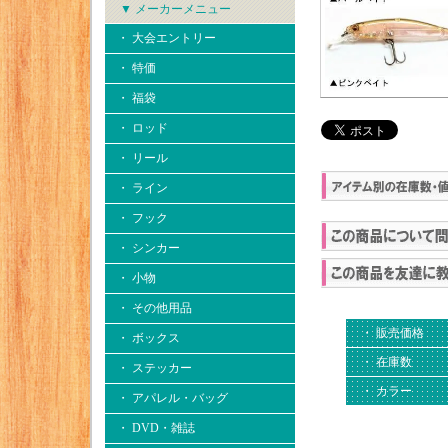
▼ メーカーメニュー
・ 大会エントリー
・ 特価
・ 福袋
・ ロッド
・ リール
・ ライン
・ フック
・ シンカー
・ 小物
・ その他用品
・ 販売価格
・ ボックス
・ 在庫数
・ ステッカー
・ カラー
・ アパレル・バッグ
・ DVD・雑誌