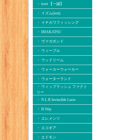
・ issei 【一誠】
・ イズム(ism)
・ イチカワフィッシング
・ IMAKATSU
・ ヴァガボンド
・ ウィーブル
・ ウッドリーム
・ ウォーカーウォーカー
・ ウォーターランド
・ ウィップラッシュ ファクト
リー
・ N.L.R Invincible Lures
・ H.Way
・ エレメンツ
・ エコギア
・ エドモン