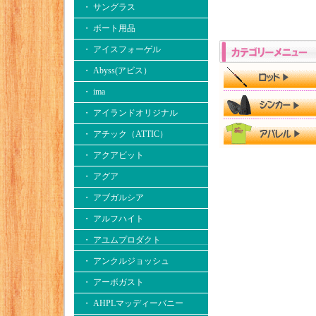
・ サングラス
・ ボート用品
・ アイスフォーゲル
・ Abyss(アビス）
・ ima
・ アイランドオリジナル
・ アチック（ATTIC）
・ アクアビット
・ アグア
・ アブガルシア
・ アルフハイト
・ アユムプロダクト
・ アンクルジョッシュ
・ アーボガスト
・ AHPLマッディーバニー