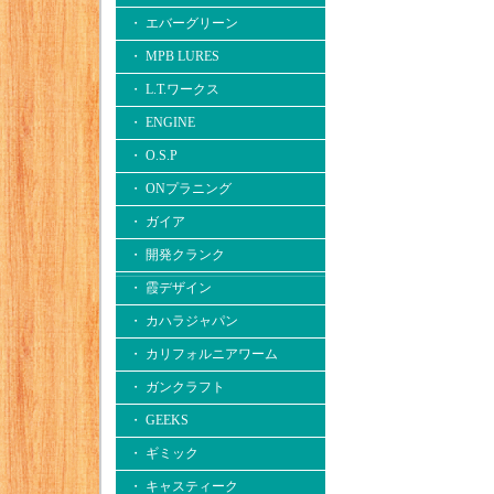
・ エバーグリーン
・ MPB LURES
・ L.T.ワークス
・ ENGINE
・ O.S.P
・ ONプラニング
・ ガイア
・ 開発クランク
・ 霞デザイン
・ カハラジャパン
・ カリフォルニアワーム
・ ガンクラフト
・ GEEKS
・ ギミック
・ キャスティーク