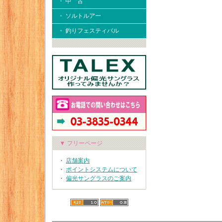
・ 中 古
・ ソルトルアー
・ 釣りフェスティバル
▼ フリーページ
・
店舗案内
・
ポイントシステムについて
・
偏光サングラスのご案内