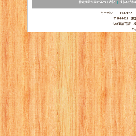
特定商取引法に基づく表記
｜
支払い方法
キーポン TEL/FAX 03-
〒101-0021 
古物商許可証 埼玉
Co