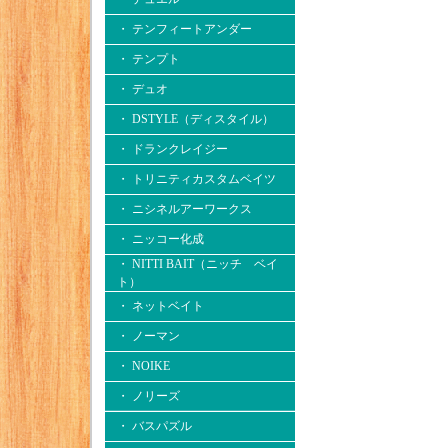
・ テンフィートアンダー
・ テンプト
・ デュオ
・ DSTYLE（ディスタイル）
・ ドランクレイジー
・ トリニティカスタムベイツ
・ ニシネルアーワークス
・ ニッコー化成
・ NITTI BAIT（ニッチ ベイ
ト）
・ ネットベイト
・ ノーマン
・ NOIKE
・ ノリーズ
・ バスパズル