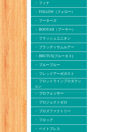
・ フィナ
・ FOLLOW（フォロー）
・ フーターズ
・ BOOYAH（ブーヤー）
・ フラッシュユニオン
・ ブラッディサムルアー
・ BRUTUS(ブルータス)
・ ブルーブルー
・ フレッドアーボガスト
・ フロントラインプロダクシ
ョン
・ プロフェッサー
・ プロジェクトゼロ
・ プロズファクトリー
・ フロッグ
・ ベイトブレス