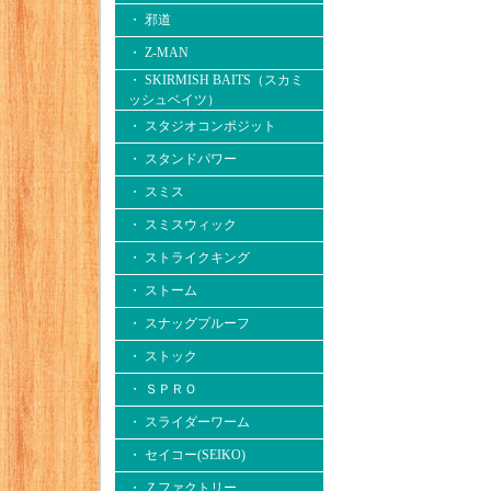
・ 邪道
・ Z-MAN
・ SKIRMISH BAITS（スカミ
ッシュベイツ）
・ スタジオコンポジット
・ スタンドパワー
・ スミス
・ スミスウィック
・ ストライクキング
・ ストーム
・ スナッグプルーフ
・ ストック
・ ＳＰＲＯ
・ スライダーワーム
・ セイコー(SEIKO)
・ Ｚファクトリー