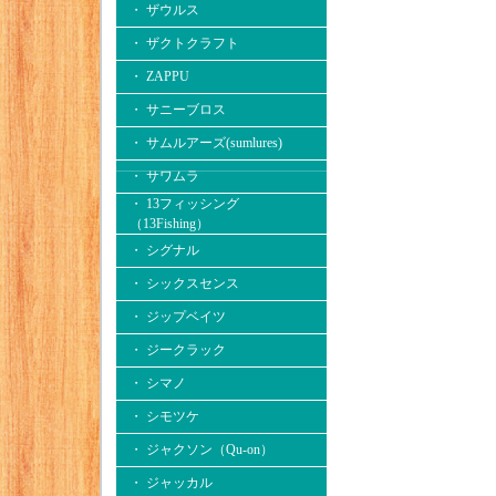
・ ザウルス
・ ザクトクラフト
・ ZAPPU
・ サニーブロス
・ サムルアーズ(sumlures)
・ サワムラ
・ 13フィッシング
（13Fishing）
・ シグナル
・ シックスセンス
・ ジップベイツ
・ ジークラック
・ シマノ
・ シモツケ
・ ジャクソン（Qu-on）
・ ジャッカル