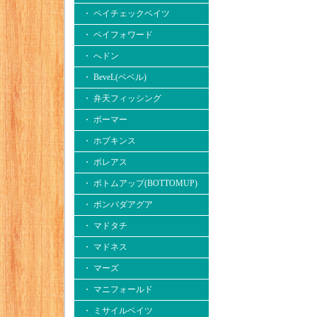
・ ペイチェックベイツ
・ ペイフォワード
・ へドン
・ BeveL(ベベル)
・ 弁天フィッシング
・ ボーマー
・ ホプキンス
・ ボレアス
・ ボトムアップ(BOTTOMUP)
・ ボンバダアグア
・ マドタチ
・ マドネス
・ マーズ
・ マニフォールド
・ ミサイルベイツ