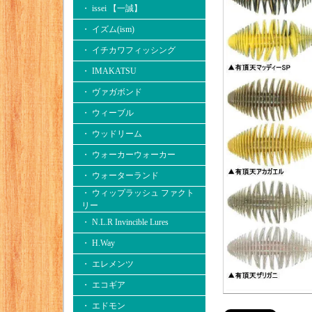
・ issei 【一誠】
・ イズム(ism)
・ イチカワフィッシング
・ IMAKATSU
・ ヴァガボンド
・ ウィーブル
・ ウッドリーム
・ ウォーカーウォーカー
・ ウォーターランド
・ ウィップラッシュ ファクト
リー
・ N.L.R Invincible Lures
・ H.Way
・ エレメンツ
・ エコギア
・ エドモン