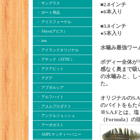
・ サングラス
■2.8インチ
●6本入り
・ ボート用品
・ アイスフォーゲル
■3.8インチ
・ Abyss(アビス）
●5本入り
・ ima
水噛み最強ワー
・ アイランドオリジナル
・ アチック（ATTIC）
ボディー全体が
感なく奥まで吸
・ アクアビット
の水噛みと、し
・ アグア
た。
・ アブガルシア
・ アルフハイト
オリジナルのS.
のバイトをもた
・ アユムプロダクト
※S.A.Fとは、
・ アンクルジョッシュ
（Formula）
・ アーボガスト
・ AHPLマッディーバニー