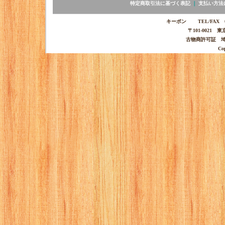
特定商取引法に基づく表記
｜
支払い方法
キーポン TEL/FAX 03-
〒101-0021 
古物商許可証 埼玉
Co