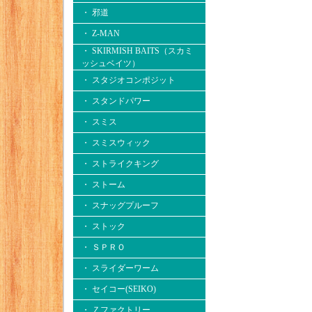
・ 邪道
・ Z-MAN
・ SKIRMISH BAITS（スカミ
ッシュベイツ）
・ スタジオコンポジット
・ スタンドパワー
・ スミス
・ スミスウィック
・ ストライクキング
・ ストーム
・ スナッグプルーフ
・ ストック
・ ＳＰＲＯ
・ スライダーワーム
・ セイコー(SEIKO)
・ Ｚファクトリー