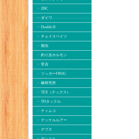
・ ZBC
・ ダイワ
・ Double.H
・ チェイスベイツ
・ 痴虫
・ 釣り吉ホルモン
・ 常吉
・ ツッガーFROG
・ 椿研究所
・ TEX（テックス）
・ THタックル
・ ティムコ
・ テッケルルアー
・ デプス
・ デュエル