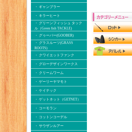
・ ギャンブラー
・ キラーヒート
・ グリーンフィッシュ タック
ル（Green fish TACKLE)
・ グゥーバー(GOOBER)
・ グラスルーツ(GRASS
ROOTS)
・ クワイエットファンク
・ グローデザインワークス
・ クリームワーム
・ ゲーリーヤマモト
・ ケイテック
・ ゲットネット（GETNET）
・ コーモラン
・ コットンコーデル
・ サウザンルアー