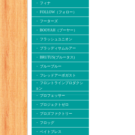
・ フィナ
・ FOLLOW（フォロー）
・ フーターズ
・ BOOYAH（ブーヤー）
・ フラッシュユニオン
・ ブラッディサムルアー
・ BRUTUS(ブルータス)
・ ブルーブルー
・ フレッドアーボガスト
・ フロントラインプロダクシ
ョン
・ プロフェッサー
・ プロジェクトゼロ
・ プロズファクトリー
・ フロッグ
・ ベイトブレス