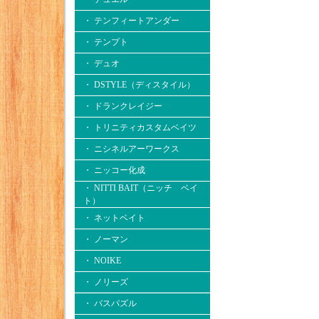
・ テンフィートアンダー
・ テンプト
・ デュオ
・ DSTYLE（ディスタイル）
・ ドランクレイジー
・ トリニティカスタムベイツ
・ ニシネルアーワークス
・ ニッコー化成
・ NITTI BAIT（ニッチ ベイ
ト）
・ ネットベイト
・ ノーマン
・ NOIKE
・ ノリーズ
・ バスパズル