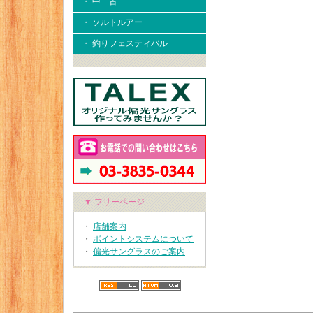
・ 中 古
・ ソルトルアー
・ 釣りフェスティバル
▼ フリーページ
・
店舗案内
・
ポイントシステムについて
・
偏光サングラスのご案内