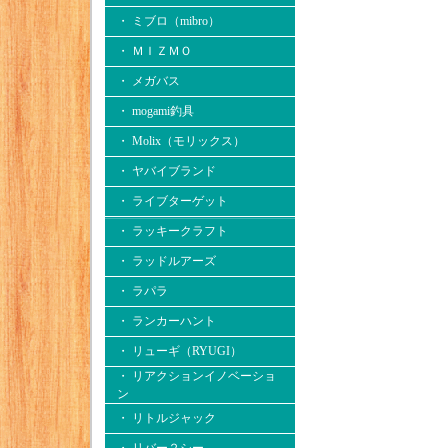
・ ミブロ（mibro）
・ ＭＩＺＭＯ
・ メガバス
・ mogami釣具
・ Molix（モリックス）
・ ヤバイブランド
・ ライブターゲット
・ ラッキークラフト
・ ラッドルアーズ
・ ラパラ
・ ランカーハント
・ リューギ（RYUGI）
・ リアクションイノベーショ
ン
・ リトルジャック