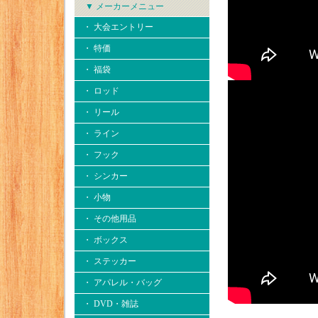
▼ メーカーメニュー
・ 大会エントリー
・ 特価
・ 福袋
・ ロッド
・ リール
・ ライン
・ フック
・ シンカー
・ 小物
・ その他用品
・ ボックス
・ ステッカー
・ アパレル・バッグ
・ DVD・雑誌