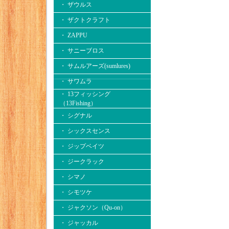
・ ザウルス
・ ザクトクラフト
・ ZAPPU
・ サニーブロス
・ サムルアーズ(sumlures)
・ サワムラ
・ 13フィッシング
（13Fishing）
・ シグナル
・ シックスセンス
・ ジップベイツ
・ ジークラック
・ シマノ
・ シモツケ
・ ジャクソン（Qu-on）
・ ジャッカル