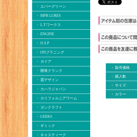
・ エバーグリーン
・ MPB LURES
・ L.T.ワークス
・ ENGINE
・ O.S.P
・ ONプラニング
・ ガイア
・ 販売価格
・ 開発クランク
・ 購入数
・ 霞デザイン
・ サイズ
・ カハラジャパン
・ カラー
・ カリフォルニアワーム
・ ガンクラフト
・ GEEKS
・ ギミック
・ キャスティーク