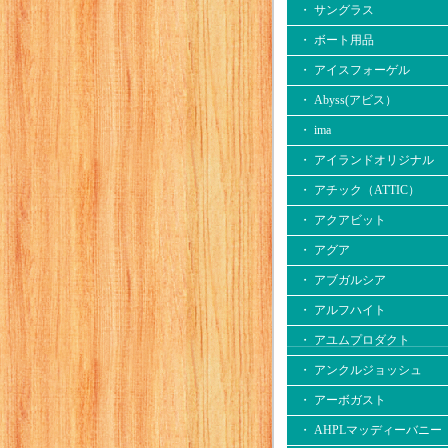
・ サングラス
・ ボート用品
・ アイスフォーゲル
・ Abyss(アビス）
・ ima
・ アイランドオリジナル
・ アチック（ATTIC）
・ アクアビット
・ アグア
・ アブガルシア
・ アルフハイト
・ アユムプロダクト
・ アンクルジョッシュ
・ アーボガスト
・ AHPLマッディーバニー