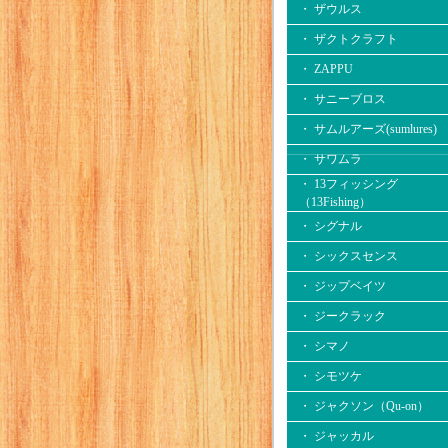
・ ザウルス
・ ザクトクラフト
・ ZAPPU
・ サニーブロス
・ サムルアーズ(sumlures)
・ サワムラ
・ 13フィッシング
（13Fishing）
・ シグナル
・ シックスセンス
・ ジップベイツ
・ ジークラック
・ シマノ
・ シモツケ
・ ジャクソン（Qu-on）
・ ジャッカル