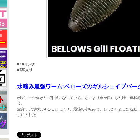
■2.8インチ
■4本入り
水噛み最強ワーム!ベローズのギルシェイプバージ
ボディー全体がリブ形状になっていることにより魚が口にした時、違和
う。
全身リブ形状にすることにより、最強の水噛みと、しっかりとした波動
手に入れた。