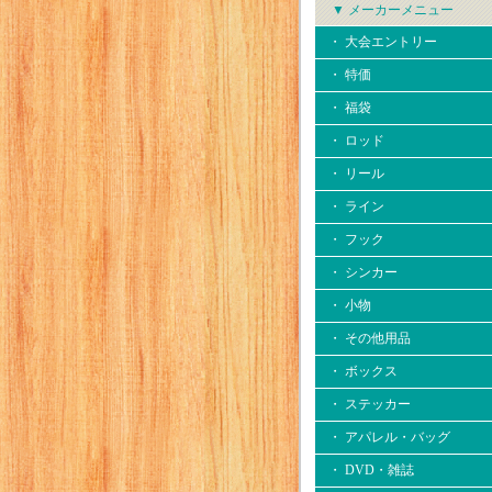
▼ メーカーメニュー
・ 大会エントリー
・ 特価
・ 福袋
・ ロッド
・ リール
・ ライン
・ フック
・ シンカー
・ 小物
・ その他用品
・ ボックス
・ ステッカー
・ アパレル・バッグ
・ DVD・雑誌