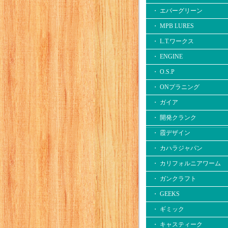
・ エバーグリーン
・ MPB LURES
・ L.T.ワークス
・ ENGINE
・ O.S.P
・ ONプラニング
・ ガイア
・ 開発クランク
・ 霞デザイン
・ カハラジャパン
・ カリフォルニアワーム
・ ガンクラフト
・ GEEKS
・ ギミック
・ キャスティーク