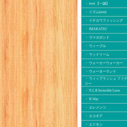
・ issei 【一誠】
・ イズム(ism)
・ イチカワフィッシング
・ IMAKATSU
・ ヴァガボンド
・ ウィーブル
・ ウッドリーム
・ ウォーカーウォーカー
・ ウォーターランド
・ ウィップラッシュ ファ
リー
・ N.L.R Invincible Lures
・ H.Way
・ エレメンツ
・ エコギア
・ エドモン