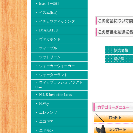
・ issei 【一誠】
・ イズム(ism)
・ イチカワフィッシング
・ IMAKATSU
・ ヴァガボンド
・ ウィーブル
・ 販売価格
・ ウッドリーム
・ 購入数
・ ウォーカーウォーカー
・ ウォーターランド
・ ウィップラッシュ ファクト
リー
・ N.L.R Invincible Lures
・ H.Way
・ エレメンツ
・ エコギア
・ エドモン