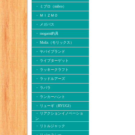
・ ミブロ（mibro）
・ ＭＩＺＭＯ
・ メガバス
・ mogami釣具
・ Molix（モリックス）
・ ヤバイブランド
・ ライブターゲット
・ ラッキークラフト
・ ラッドルアーズ
・ ラパラ
・ ランカーハント
・ リューギ（RYUGI）
・ リアクションイノベーショ
ン
・ リトルジャック