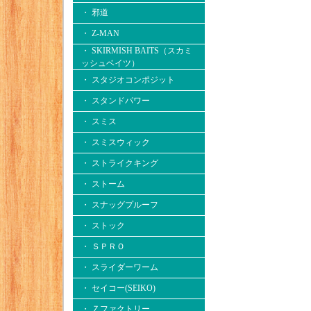
・ 邪道
・ Z-MAN
・ SKIRMISH BAITS（スカミ
ッシュベイツ）
・ スタジオコンポジット
・ スタンドパワー
・ スミス
・ スミスウィック
・ ストライクキング
・ ストーム
・ スナッグプルーフ
・ ストック
・ ＳＰＲＯ
・ スライダーワーム
・ セイコー(SEIKO)
・ Ｚファクトリー