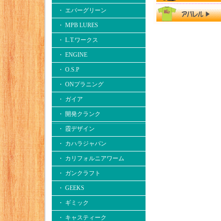
・ エバーグリーン
・ MPB LURES
・ L.T.ワークス
・ ENGINE
・ O.S.P
・ ONプラニング
・ ガイア
・ 開発クランク
・ 霞デザイン
・ カハラジャパン
・ カリフォルニアワーム
・ ガンクラフト
・ GEEKS
・ ギミック
・ キャスティーク