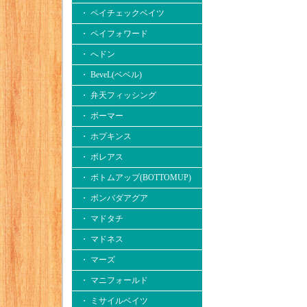
・ ペイチェックベイツ
・ ペイフォワード
・ へドン
・ BeveL(ベベル)
・ 弁天フィッシング
・ ボーマー
・ ホプキンス
・ ボレアス
・ ボトムアップ(BOTTOMUP)
・ ボンバダアグア
・ マドタチ
・ マドネス
・ マーズ
・ マニフォールド
・ ミサイルベイツ