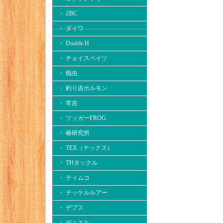
・ ZBC
・ ダイワ
・ Double.H
・ チェイスベイツ
・ 痴虫
・ 釣り吉ホルモン
・ 常吉
・ ツッガーFROG
・ 椿研究所
・ TEX（テックス）
・ THタックル
・ ティムコ
・ テッケルルアー
・ デプス
・ デュエル