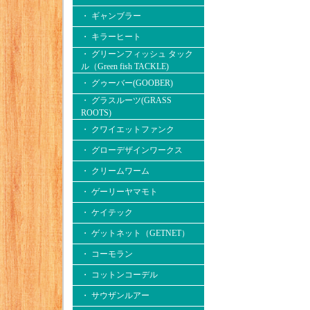
・ ギャンブラー
・ キラーヒート
・ グリーンフィッシュ タック
ル（Green fish TACKLE)
・ グゥーバー(GOOBER)
・ グラスルーツ(GRASS
ROOTS)
・ クワイエットファンク
・ グローデザインワークス
・ クリームワーム
・ ゲーリーヤマモト
・ ケイテック
・ ゲットネット（GETNET）
・ コーモラン
・ コットンコーデル
・ サウザンルアー