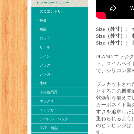
▼ メーカーメニュー
・ 大会エントリー
・ 特価
Size（外寸）: 
・ 福袋
Size（外寸）: 
・ ロッド
Size（外寸）: 
・ リール
PLANO エッ
・ ライン
ト、スイムベイ
・ フック
で、シリコン素
・ シンカー
・ 小物
プレカットされ
とするこの機能的
・ その他用品
乾燥剤を備えてい
・ ボックス
カーボネイト製
・ ステッカー
すさを追求した
重ねられるよう
・ アパレル・バッグ
のピンヒンジは
・ DVD・雑誌
す。