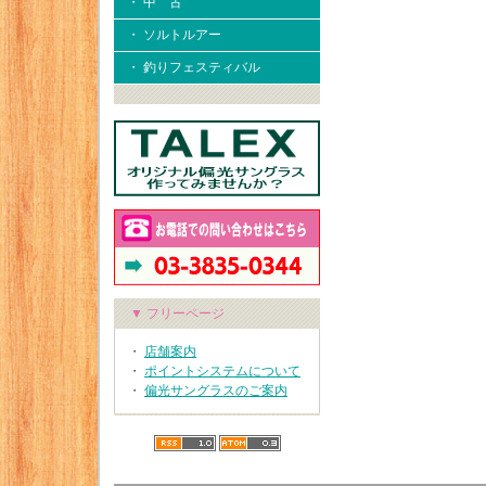
・ 中 古
・ ソルトルアー
・ 釣りフェスティバル
▼ フリーページ
・
店舗案内
・
ポイントシステムについて
・
偏光サングラスのご案内