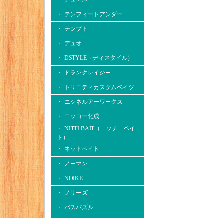
・ テンフィートアンダー
・ テンプト
・ デュオ
・ DSTYLE（ディスタイル）
・ ドランクレイジー
・ トリニティカスタムベイツ
・ ニシネルアーワークス
・ ニッコー化成
・ NITTI BAIT（ニッチ ベイ
ト）
・ ネットベイト
・ ノーマン
・ NOIKE
・ ノリーズ
・ バスパズル