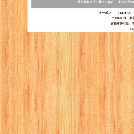
特定商取引法に基づく表記
｜
支払い方法
キーポン TEL/FAX 03-
〒101-0021 
古物商許可証 埼玉
Co