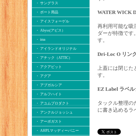
・ サングラス
WATER WICK D
・ ボート用品
・ アイスフォーゲル
再利用可能な吸
・ Abyss(アビス）
ダーが特徴です
・ ima
す。
・ アイランドオリジナル
Dri-Loc O 
・ アチック（ATTIC）
・ アクアビット
上蓋には閉じた
す。
・ アグア
・ アブガルシア
EZ Label ラ
・ アルフハイト
タックル整理の
・ アユムプロダクト
に書き込めるラ
・ アンクルジョッシュ
・ アーボガスト
・ AHPLマッディーバニー