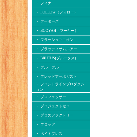
・ フィナ
・ FOLLOW（フォロー）
・ フーターズ
・ BOOYAH（ブーヤー）
・ フラッシュユニオン
・ ブラッディサムルアー
・ BRUTUS(ブルータス)
・ ブルーブルー
・ フレッドアーボガスト
・ フロントラインプロダクシ
ョン
・ プロフェッサー
・ プロジェクトゼロ
・ プロズファクトリー
・ フロッグ
・ ベイトブレス