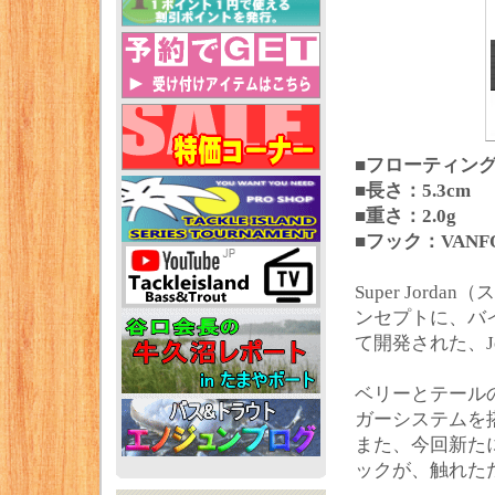
■フローティン
■長さ：5.3cm
■重さ：2.0g
■フック：VANFO
Super Jor
ンセプトに、バ
て開発された、J
ベリーとテール
ガーシステムを
また、今回新た
ックが、触れた