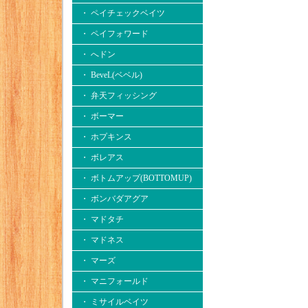
・ ペイチェックベイツ
・ ペイフォワード
・ へドン
・ BeveL(ベベル)
・ 弁天フィッシング
・ ボーマー
・ ホプキンス
・ ボレアス
・ ボトムアップ(BOTTOMUP)
・ ボンバダアグア
・ マドタチ
・ マドネス
・ マーズ
・ マニフォールド
・ ミサイルベイツ