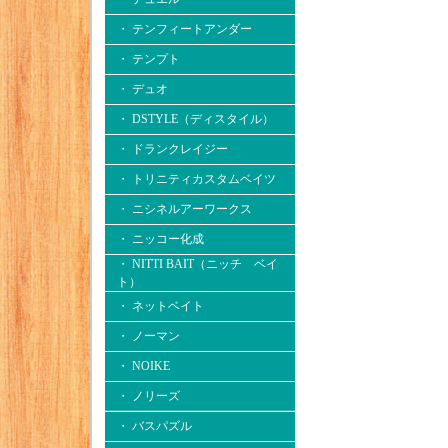
・ テンフィートアンダー
・ テンプト
・ デュオ
・ DSTYLE（ディスタイル）
・ ドランクレイジー
・ トリニティカスタムベイツ
・ ニシネルアーワークス
・ ニッコー化成
・ NITTI BAIT（ニッチ ベイ
ト）
・ ネットベイト
・ ノーマン
・ NOIKE
・ ノリーズ
・ バスパズル