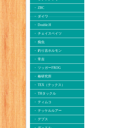
・ ZBC
・ ダイワ
・ Double.H
・ チェイスベイツ
・ 痴虫
・ 釣り吉ホルモン
・ 常吉
・ ツッガーFROG
・ 椿研究所
・ TEX（テックス）
・ THタックル
・ ティムコ
・ テッケルルアー
・ デプス
・ デュエル