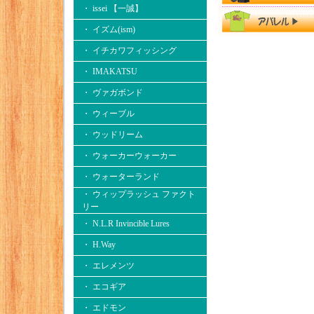
・ issei 【一誠】
・ イズム(ism)
・ イチカワフィッシング
・ IMAKATSU
・ ヴァガボンド
・ ウィーブル
・ ウッドリーム
・ ウォーカーウォーカー
・ ウォーターランド
・ ウィップラッシュ ファクト
リー
・ N.L.R Invincible Lures
・ H.Way
・ エレメンツ
・ エコギア
・ エドモン