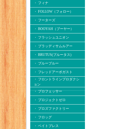
・ フィナ
・ FOLLOW（フォロー）
・ フーターズ
・ BOOYAH（ブーヤー）
・ フラッシュユニオン
・ ブラッディサムルアー
・ BRUTUS(ブルータス)
・ ブルーブルー
・ フレッドアーボガスト
・ フロントラインプロダクシ
ョン
・ プロフェッサー
・ プロジェクトゼロ
・ プロズファクトリー
・ フロッグ
・ ベイトブレス