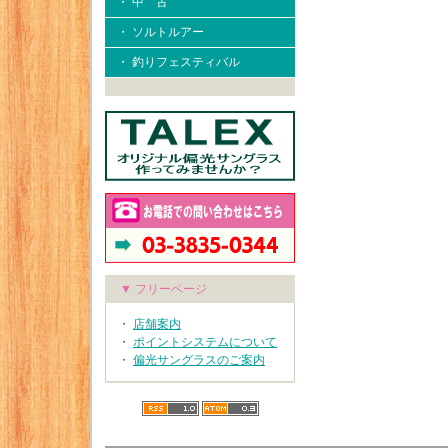
・ 中 古
・ ソルトルアー
・ 釣りフェスティバル
▼ フリーページ
・
店舗案内
・
ポイントシステムについて
・
偏光サングラスのご案内