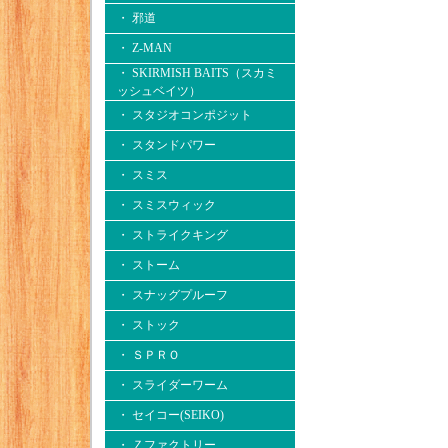
・ 邪道
・ Z-MAN
・ SKIRMISH BAITS（スカミ
ッシュベイツ）
・ スタジオコンポジット
・ スタンドパワー
・ スミス
・ スミスウィック
・ ストライクキング
・ ストーム
・ スナッグプルーフ
・ ストック
・ ＳＰＲＯ
・ スライダーワーム
・ セイコー(SEIKO)
・ Ｚファクトリー