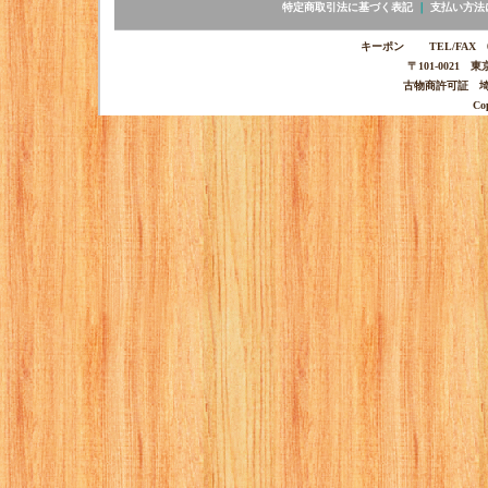
特定商取引法に基づく表記
｜
支払い方法
キーポン TEL/FAX 03-
〒101-0021 
古物商許可証 埼玉
Co