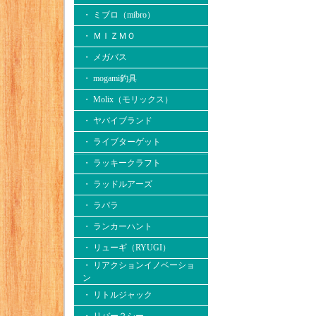
・ ミブロ（mibro）
・ ＭＩＺＭＯ
・ メガバス
・ mogami釣具
・ Molix（モリックス）
・ ヤバイブランド
・ ライブターゲット
・ ラッキークラフト
・ ラッドルアーズ
・ ラパラ
・ ランカーハント
・ リューギ（RYUGI）
・ リアクションイノベーショ
ン
・ リトルジャック