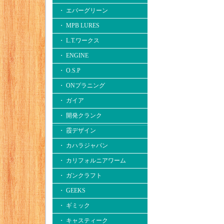
・ エバーグリーン
・ MPB LURES
・ L.T.ワークス
・ ENGINE
・ O.S.P
・ ONプラニング
・ ガイア
・ 開発クランク
・ 霞デザイン
・ カハラジャパン
・ カリフォルニアワーム
・ ガンクラフト
・ GEEKS
・ ギミック
・ キャスティーク