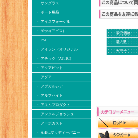
・ サングラス
・ ボート用品
・ アイスフォーゲル
・ Abyss(アビス）
・ 販売価格
・ ima
・ 購入数
・ アイランドオリジナル
・ カラー
・ アチック（ATTIC）
・ アクアビット
・ アグア
・ アブガルシア
・ アルフハイト
・ アユムプロダクト
・ アンクルジョッシュ
・ アーボガスト
・ AHPLマッディーバニー