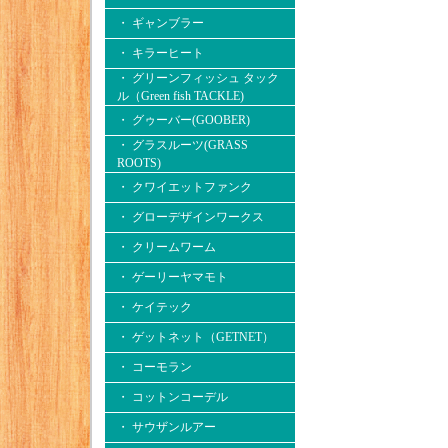
・ ギャンブラー
・ キラーヒート
・ グリーンフィッシュ タック
ル（Green fish TACKLE)
・ グゥーバー(GOOBER)
・ グラスルーツ(GRASS
ROOTS)
・ クワイエットファンク
・ グローデザインワークス
・ クリームワーム
・ ゲーリーヤマモト
・ ケイテック
・ ゲットネット（GETNET）
・ コーモラン
・ コットンコーデル
・ サウザンルアー