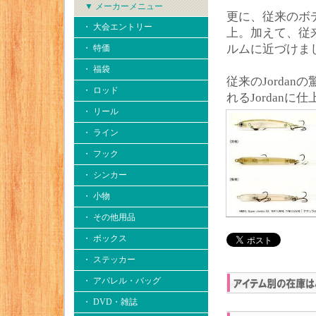
▼ メーカーメニュー
更に、従来のボ
・ 大会エントリー
上。加えて、従
ルムに近づけま
・ 特価
・ 福袋
従来のJorda
・ ロッド
れるJordanに
・ リール
・ ライン
・ フック
・ シンカー
・ 小物
・ その他用品
・ ボックス
・ ステッカー
・ アパレル・バッグ
・ DVD・雑誌