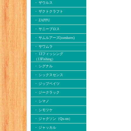
・ ザウルス
・ ザクトクラフト
・ ZAPPU
・ サニーブロス
・ サムルアーズ(sumlures)
・ サワムラ
・ 13フィッシング
（13Fishing）
・ シグナル
・ シックスセンス
・ ジップベイツ
・ ジークラック
・ シマノ
・ シモツケ
・ ジャクソン（Qu-on）
・ ジャッカル