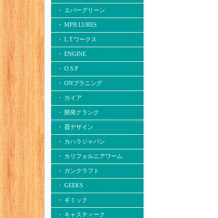
・ エバーグリーン
・ MPB LURES
・ L.T.ワークス
・ ENGINE
・ O.S.P
・ ONプラニング
・ ガイア
・ 開発クランク
・ 霞デザイン
・ カハラジャパン
・ カリフォルニアワーム
・ ガンクラフト
・ GEEKS
・ ギミック
・ キャスティーク