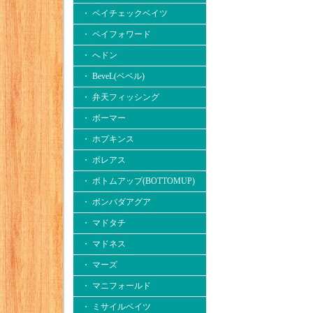
・ ペイチェックベイツ
・ ペイフォワード
・ へドン
・ BeveL(ベベル)
・ 弁天フィッシング
・ ボーマー
・ ホプキンス
・ ボレアス
・ ボトムアップ(BOTTOMUP)
・ ボンバダアグア
・ マドタチ
・ マドネス
・ マーズ
・ マニフォールド
・ ミサイルベイツ