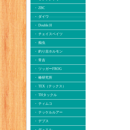
・ ZBC
・ ダイワ
・ Double.H
・ チェイスベイツ
・ 痴虫
・ 釣り吉ホルモン
・ 常吉
・ ツッガーFROG
・ 椿研究所
・ TEX（テックス）
・ THタックル
・ ティムコ
・ テッケルルアー
・ デプス
・ デュエル