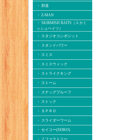
・ 邪道
・ Z-MAN
・ SKIRMISH BAITS（スカミ
ッシュベイツ）
・ スタジオコンポジット
・ スタンドパワー
・ スミス
・ スミスウィック
・ ストライクキング
・ ストーム
・ スナッグプルーフ
・ ストック
・ ＳＰＲＯ
・ スライダーワーム
・ セイコー(SEIKO)
・ Ｚファクトリー