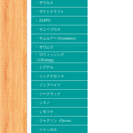
・ ザウルス
・ ザクトクラフト
・ ZAPPU
・ サニーブロス
・ サムルアーズ(sumlures)
・ サワムラ
・ 13フィッシング
（13Fishing）
・ シグナル
・ シックスセンス
・ ジップベイツ
・ ジークラック
・ シマノ
・ シモツケ
・ ジャクソン（Qu-on）
・ ジャッカル