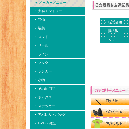
▼ メーカーメニュー
・ 大会エントリー
・ 特価
・ 販売価格
・ 福袋
・ 購入数
・ ロッド
・ カラー
・ リール
・ ライン
・ フック
・ シンカー
・ 小物
・ その他用品
・ ボックス
・ ステッカー
・ アパレル・バッグ
・ DVD・雑誌