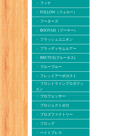
・ フィナ
・ FOLLOW（フォロー）
・ フーターズ
・ BOOYAH（ブーヤー）
・ フラッシュユニオン
・ ブラッディサムルアー
・ BRUTUS(ブルータス)
・ ブルーブルー
・ フレッドアーボガスト
・ フロントラインプロダクシ
ョン
・ プロフェッサー
・ プロジェクトゼロ
・ プロズファクトリー
・ フロッグ
・ ベイトブレス