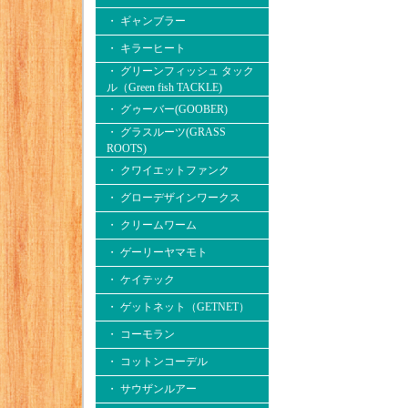
・ ギャンブラー
・ キラーヒート
・ グリーンフィッシュ タック
ル（Green fish TACKLE)
・ グゥーバー(GOOBER)
・ グラスルーツ(GRASS
ROOTS)
・ クワイエットファンク
・ グローデザインワークス
・ クリームワーム
・ ゲーリーヤマモト
・ ケイテック
・ ゲットネット（GETNET）
・ コーモラン
・ コットンコーデル
・ サウザンルアー