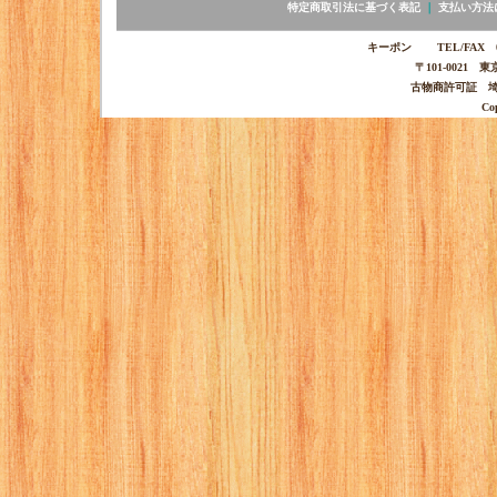
特定商取引法に基づく表記
｜
支払い方法
キーポン TEL/FAX 03-
〒101-0021 
古物商許可証 埼玉
Co