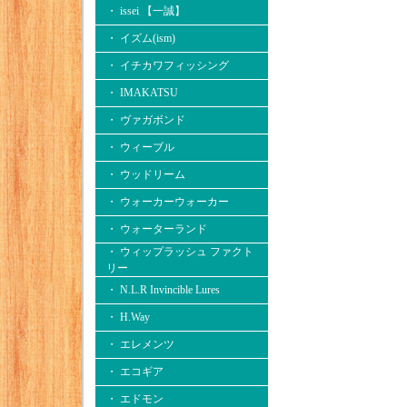
・ issei 【一誠】
・ イズム(ism)
・ イチカワフィッシング
・ IMAKATSU
・ ヴァガボンド
・ ウィーブル
・ ウッドリーム
・ ウォーカーウォーカー
・ ウォーターランド
・ ウィップラッシュ ファクト
リー
・ N.L.R Invincible Lures
・ H.Way
・ エレメンツ
・ エコギア
・ エドモン