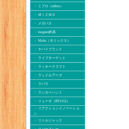
・ ミブロ（mibro）
・ ＭＩＺＭＯ
・ メガバス
・ mogami釣具
・ Molix（モリックス）
・ ヤバイブランド
・ ライブターゲット
・ ラッキークラフト
・ ラッドルアーズ
・ ラパラ
・ ランカーハント
・ リューギ（RYUGI）
・ リアクションイノベーショ
ン
・ リトルジャック