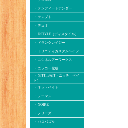
・ テンフィートアンダー
・ テンプト
・ デュオ
・ DSTYLE（ディスタイル）
・ ドランクレイジー
・ トリニティカスタムベイツ
・ ニシネルアーワークス
・ ニッコー化成
・ NITTI BAIT（ニッチ ベイ
ト）
・ ネットベイト
・ ノーマン
・ NOIKE
・ ノリーズ
・ バスパズル