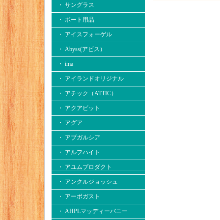
・ サングラス
・ ボート用品
・ アイスフォーゲル
・ Abyss(アビス）
・ ima
・ アイランドオリジナル
・ アチック（ATTIC）
・ アクアビット
・ アグア
・ アブガルシア
・ アルフハイト
・ アユムプロダクト
・ アンクルジョッシュ
・ アーボガスト
・ AHPLマッディーバニー