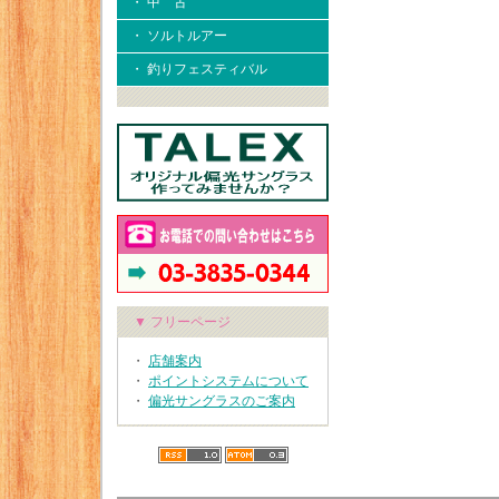
・ 中 古
・ ソルトルアー
・ 釣りフェスティバル
▼ フリーページ
・
店舗案内
・
ポイントシステムについて
・
偏光サングラスのご案内