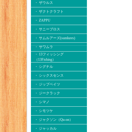
・ ザウルス
・ ザクトクラフト
・ ZAPPU
・ サニーブロス
・ サムルアーズ(sumlures)
・ サワムラ
・ 13フィッシング
（13Fishing）
・ シグナル
・ シックスセンス
・ ジップベイツ
・ ジークラック
・ シマノ
・ シモツケ
・ ジャクソン（Qu-on）
・ ジャッカル