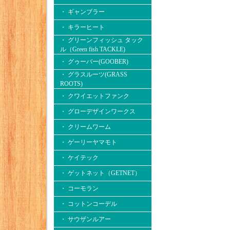
・ ギャンブラー
・ キラーヒート
・ グリーンフィッシュ タック
ル（Green fish TACKLE)
・ グゥーバー(GOOBER)
・ グラスルーツ(GRASS
ROOTS)
・ クワイエットファンク
・ グローデザインワークス
・ クリームワーム
・ ゲーリーヤマモト
・ ケイテック
・ ゲットネット（GETNET）
・ コーモラン
・ コットンコーデル
・ サウザンルアー