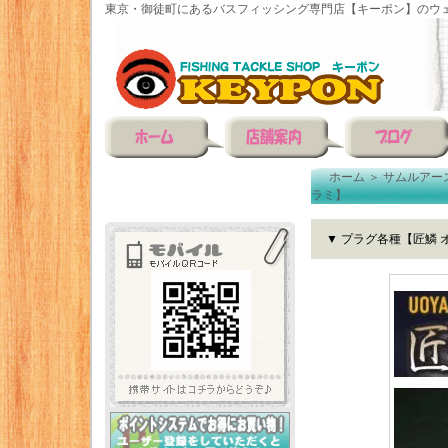
東京・御徒町にあるバスフィッシング専門店【キーポン】のウェ
ホーム
＞
サムルアーズ(s
ラミ】
▼ プラグ各種【匠鱗 