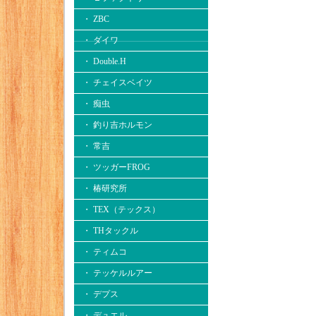
・ ZBC
・ ダイワ
・ Double.H
・ チェイスベイツ
・ 痴虫
・ 釣り吉ホルモン
・ 常吉
・ ツッガーFROG
・ 椿研究所
・ TEX（テックス）
・ THタックル
・ ティムコ
・ テッケルルアー
・ デプス
・ デュエル