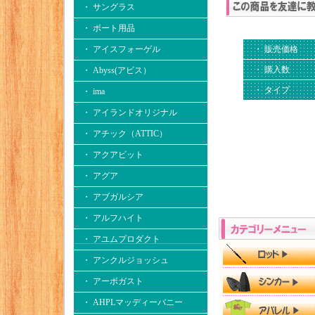
・ サングラス
・ ボート用品
・ アイスフォーゲル
・ 販売価格
・ 購入数
・ Abyss(アビス）
・ タイプ
・ ima
・ アイランドオリジナル
・ アチック（ATTIC）
・ アクアビット
・ アグア
・ アブガルシア
・ アルフハイト
・ アユムプロダクト
・ アンクルジョッシュ
・ アーボガスト
・ AHPLマッディーバニー