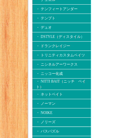
・ テンフィートアンダー
・ テンプト
・ デュオ
・ DSTYLE（ディスタイル）
・ ドランクレイジー
・ トリニティカスタムベイツ
・ ニシネルアーワークス
・ ニッコー化成
・ NITTI BAIT（ニッチ ベイ
ト）
・ ネットベイト
・ ノーマン
・ NOIKE
・ ノリーズ
・ バスパズル