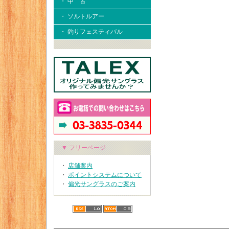
・ 中 古
・ ソルトルアー
・ 釣りフェスティバル
▼ フリーページ
・
店舗案内
・
ポイントシステムについて
・
偏光サングラスのご案内