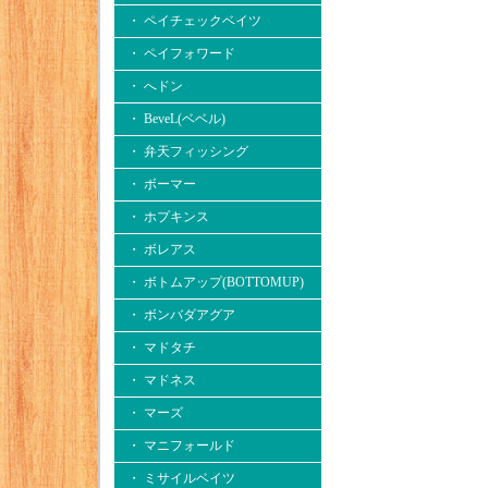
・ ペイチェックベイツ
・ ペイフォワード
・ へドン
・ BeveL(ベベル)
・ 弁天フィッシング
・ ボーマー
・ ホプキンス
・ ボレアス
・ ボトムアップ(BOTTOMUP)
・ ボンバダアグア
・ マドタチ
・ マドネス
・ マーズ
・ マニフォールド
・ ミサイルベイツ