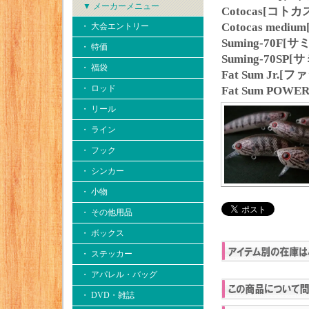
▼ メーカーメニュー
Cotocas[コトカ
Cotocas med
・ 大会エントリー
Suming-70F[サ
・ 特価
Suming-70SP[
・ 福袋
Fat Sum Jr
・ ロッド
Fat Sum PO
・ リール
・ ライン
・ フック
・ シンカー
・ 小物
・ その他用品
・ ボックス
・ ステッカー
・ アパレル・バッグ
・ DVD・雑誌