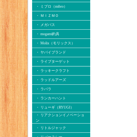
・ ミブロ（mibro）
・ ＭＩＺＭＯ
・ メガバス
・ mogami釣具
・ Molix（モリックス）
・ ヤバイブランド
・ ライブターゲット
・ ラッキークラフト
・ ラッドルアーズ
・ ラパラ
・ ランカーハント
・ リューギ（RYUGI）
・ リアクションイノベーショ
ン
・ リトルジャック