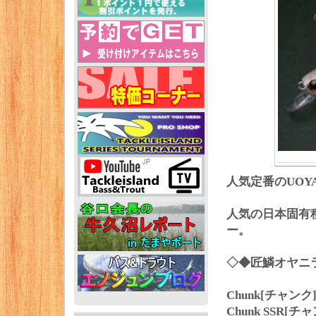
人気定番のUO
人気の日本固有
ー。
◇◆匠鱗オヤニ
Chunk[チャンク
Chunk SSR[チ