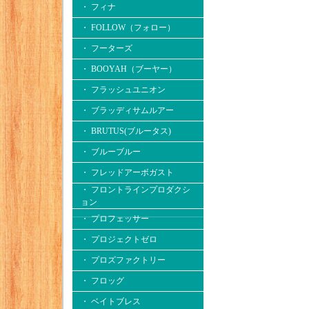
・ フィナ
・ FOLLOW（フォロー）
・ フーターズ
・ BOOYAH（ブーヤー）
・ フラッシュユニオン
・ ブラッディサムルアー
・ BRUTUS(ブルータス)
・ ブルーブルー
・ フレッドアーボガスト
・ フロントラインプロダクシ
ョン
・ プロフェッサー
・ プロジェクトゼロ
・ プロズファクトリー
・ フロッグ
・ ベイトブレス