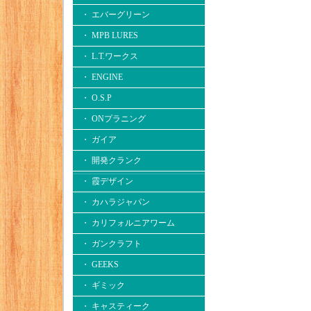
・ エバーグリーン
・ MPB LURES
・ L.T.ワークス
・ ENGINE
・ O.S.P
・ ONプラニング
・ ガイア
・ 開発クランク
・ 霞デザイン
・ カハラジャパン
・ カリフォルニアワーム
・ ガンクラフト
・ GEEKS
・ ギミック
・ キャスティーク