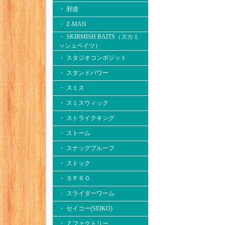
・ 邪道
・ Z-MAN
・ SKIRMISH BAITS（スカミ
ッシュベイツ）
・ スタジオコンポジット
・ スタンドパワー
・ スミス
・ スミスウィック
・ ストライクキング
・ ストーム
・ スナッグプルーフ
・ ストック
・ ＳＰＲＯ
・ スライダーワーム
・ セイコー(SEIKO)
・ Ｚファクトリー