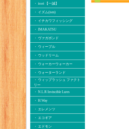
・ issei 【一誠】
・ イズム(ism)
・ イチカワフィッシング
・ IMAKATSU
・ ヴァガボンド
・ ウィーブル
・ ウッドリーム
・ ウォーカーウォーカー
・ ウォーターランド
・ ウィップラッシュ ファクト
リー
・ N.L.R Invincible Lures
・ H.Way
・ エレメンツ
・ エコギア
・ エドモン