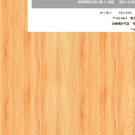
特定商取引法に基づく表記
｜
支払い方法
キーポン TEL/FAX 03-
〒101-0021 
古物商許可証 埼玉
Co