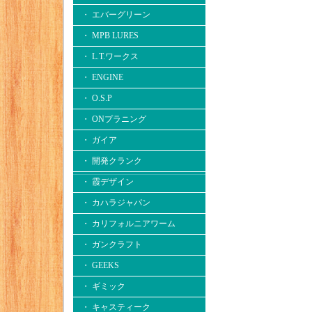
・ エバーグリーン
・ MPB LURES
・ L.T.ワークス
・ ENGINE
・ O.S.P
・ ONプラニング
・ ガイア
・ 開発クランク
・ 霞デザイン
・ カハラジャパン
・ カリフォルニアワーム
・ ガンクラフト
・ GEEKS
・ ギミック
・ キャスティーク