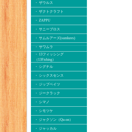
・ ザウルス
・ ザクトクラフト
・ ZAPPU
・ サニーブロス
・ サムルアーズ(sumlures)
・ サワムラ
・ 13フィッシング
（13Fishing）
・ シグナル
・ シックスセンス
・ ジップベイツ
・ ジークラック
・ シマノ
・ シモツケ
・ ジャクソン（Qu-on）
・ ジャッカル