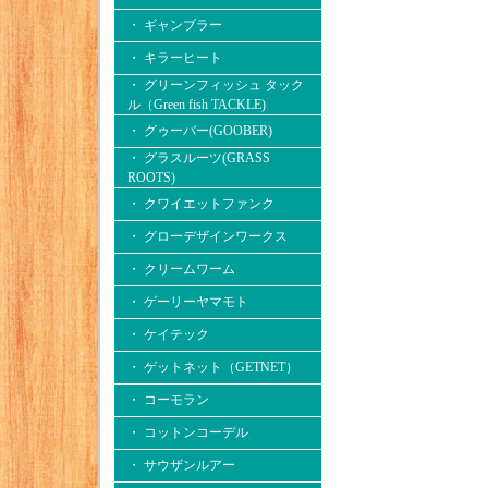
・ ギャンブラー
・ キラーヒート
・ グリーンフィッシュ タック
ル（Green fish TACKLE)
・ グゥーバー(GOOBER)
・ グラスルーツ(GRASS
ROOTS)
・ クワイエットファンク
・ グローデザインワークス
・ クリームワーム
・ ゲーリーヤマモト
・ ケイテック
・ ゲットネット（GETNET）
・ コーモラン
・ コットンコーデル
・ サウザンルアー