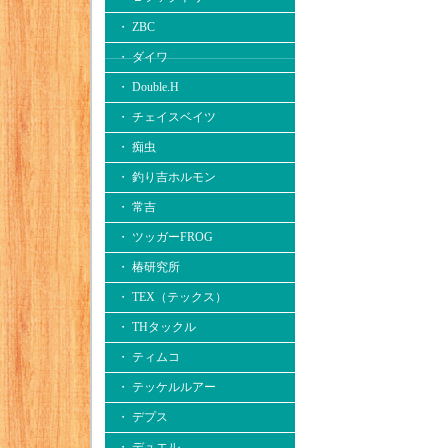
・ ZBC
・ ダイワ
・ Double.H
・ チェイスベイツ
・ 痴虫
・ 釣り吉ホルモン
・ 常吉
・ ツッガーFROG
・ 椿研究所
・ TEX（テックス）
・ THタックル
・ ティムコ
・ テッケルルアー
・ デプス
・ デュエル