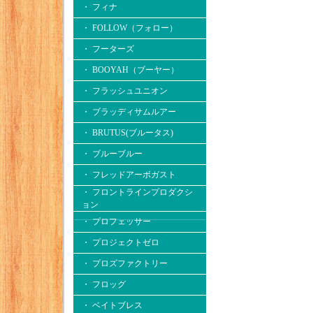
・ フィナ
・ FOLLOW（フォロー）
・ フーターズ
・ BOOYAH（ブーヤー）
・ フラッシュユニオン
・ ブラッディサムルアー
・ BRUTUS(ブルータス)
・ ブルーブルー
・ フレッドアーボガスト
・ フロントラインプロダクシ
ョン
・ プロフェッサー
・ プロジェクトゼロ
・ プロズファクトリー
・ フロッグ
・ ベイトブレス