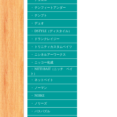
・ テンフィートアンダー
・ テンプト
・ デュオ
・ DSTYLE（ディスタイル）
・ ドランクレイジー
・ トリニティカスタムベイツ
・ ニシネルアーワークス
・ ニッコー化成
・ NITTI BAIT（ニッチ ベイ
ト）
・ ネットベイト
・ ノーマン
・ NOIKE
・ ノリーズ
・ バスパズル