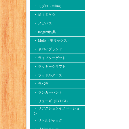
・ ミブロ（mibro）
・ ＭＩＺＭＯ
・ メガバス
・ mogami釣具
・ Molix（モリックス）
・ ヤバイブランド
・ ライブターゲット
・ ラッキークラフト
・ ラッドルアーズ
・ ラパラ
・ ランカーハント
・ リューギ（RYUGI）
・ リアクションイノベーショ
ン
・ リトルジャック