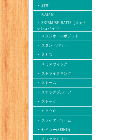
・ 邪道
・ Z-MAN
・ SKIRMISH BAITS（スカミ
ッシュベイツ）
・ スタジオコンポジット
・ スタンドパワー
・ スミス
・ スミスウィック
・ ストライクキング
・ ストーム
・ スナッグプルーフ
・ ストック
・ ＳＰＲＯ
・ スライダーワーム
・ セイコー(SEIKO)
・ Ｚファクトリー