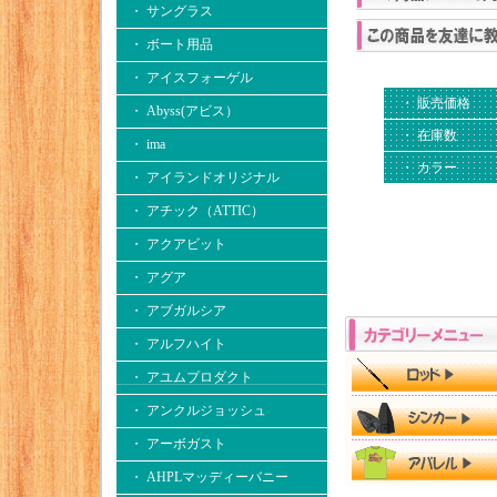
・ サングラス
・ ボート用品
・ アイスフォーゲル
・ 販売価格
・ Abyss(アビス）
・ 在庫数
・ ima
・ カラー
・ アイランドオリジナル
・ アチック（ATTIC）
・ アクアビット
・ アグア
・ アブガルシア
・ アルフハイト
・ アユムプロダクト
・ アンクルジョッシュ
・ アーボガスト
・ AHPLマッディーバニー