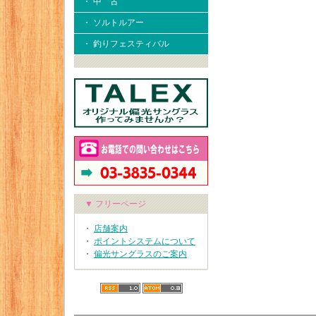
・ 中 古
・ ソルトルアー
・ 釣りフェスティバル
▼ フリーページ
・
店舗案内
・
ポイントシステムについて
・
偏光サングラスのご案内