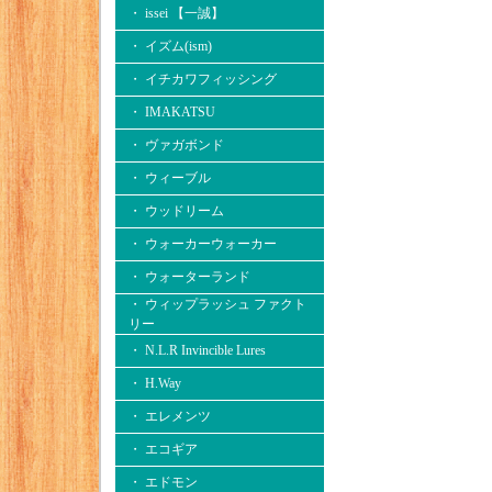
・ issei 【一誠】
・ イズム(ism)
・ イチカワフィッシング
・ IMAKATSU
・ ヴァガボンド
・ ウィーブル
・ ウッドリーム
・ ウォーカーウォーカー
・ ウォーターランド
・ ウィップラッシュ ファクト
リー
・ N.L.R Invincible Lures
・ H.Way
・ エレメンツ
・ エコギア
・ エドモン