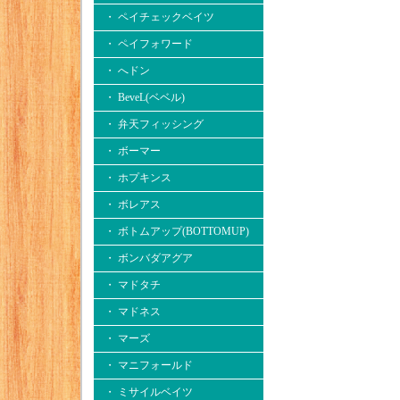
・ ペイチェックベイツ
・ ペイフォワード
・ へドン
・ BeveL(ベベル)
・ 弁天フィッシング
・ ボーマー
・ ホプキンス
・ ボレアス
・ ボトムアップ(BOTTOMUP)
・ ボンバダアグア
・ マドタチ
・ マドネス
・ マーズ
・ マニフォールド
・ ミサイルベイツ