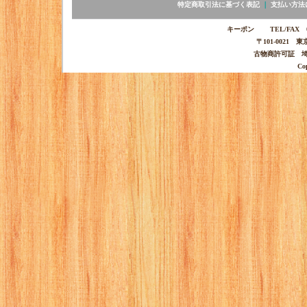
特定商取引法に基づく表記
｜
支払い方法
キーポン TEL/FAX 03-
〒101-0021 
古物商許可証 埼玉
Co