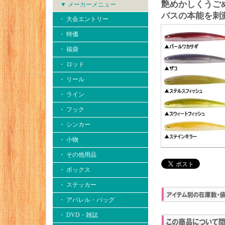
艶めかしくうご
▼ メーカーメニュー
バスの本能を刺
・ 大会エントリー
・ 特価
・ 福袋
・ ロッド
・ リール
・ ライン
・ フック
・ シンカー
・ 小物
・ その他用品
・ ボックス
・ ステッカー
・ アパレル・バッグ
・ DVD・雑誌