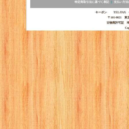
特定商取引法に基づく表記
｜
支払い方法
キーポン TEL/FAX 03-
〒101-0021 
古物商許可証 埼玉
Co