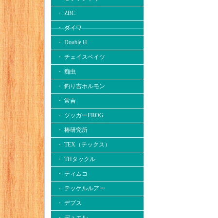
・ ZBC
・ ダイワ
・ Double.H
・ チェイスベイツ
・ 痴虫
・ 釣り吉ホルモン
・ 常吉
・ ツッガーFROG
・ 椿研究所
・ TEX（テックス）
・ THタックル
・ ティムコ
・ テッケルルアー
・ デプス
・ デュエル