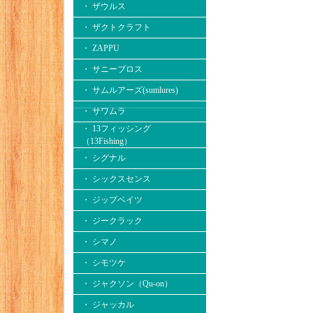
・ ザウルス
・ ザクトクラフト
・ ZAPPU
・ サニーブロス
・ サムルアーズ(sumlures)
・ サワムラ
・ 13フィッシング
（13Fishing）
・ シグナル
・ シックスセンス
・ ジップベイツ
・ ジークラック
・ シマノ
・ シモツケ
・ ジャクソン（Qu-on）
・ ジャッカル