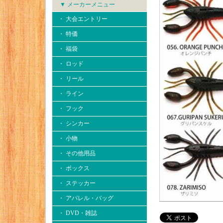
▼ メーカーメニュー
・ 大会エントリー
・ 特価
・ 福袋
・ ロッド
・ リール
・ ライン
・ フック
・ シンカー
・ 小物
・ その他用品
・ ボックス
・ ステッカー
・ アパレル・バッグ
・ DVD・雑誌