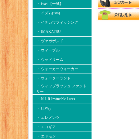
・ issei 【一誠】
・ イズム(ism)
・ イチカワフィッシング
・ IMAKATSU
・ ヴァガボンド
・ ウィーブル
・ ウッドリーム
・ ウォーカーウォーカー
・ ウォーターランド
・ ウィップラッシュ ファクト
リー
・ N.L.R Invincible Lures
・ H.Way
・ エレメンツ
・ エコギア
・ エドモン