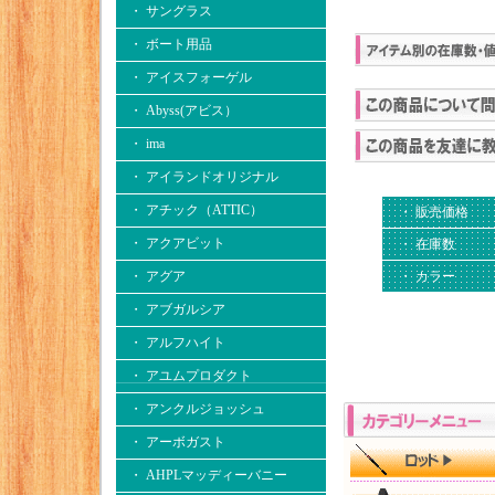
・ サングラス
・ ボート用品
・ アイスフォーゲル
・ Abyss(アビス）
・ ima
・ アイランドオリジナル
・ アチック（ATTIC）
・ 販売価格
・ アクアビット
・ 在庫数
・ カラー
・ アグア
・ アブガルシア
・ アルフハイト
・ アユムプロダクト
・ アンクルジョッシュ
・ アーボガスト
・ AHPLマッディーバニー