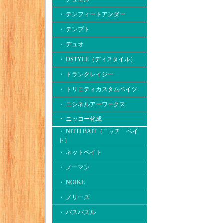
・ テンフィートアンダー
・ テンプト
・ デュオ
・ DSTYLE（ディスタイル）
・ ドランクレイジー
・ トリニティカスタムベイツ
・ ニシネルアーワークス
・ ニッコー化成
・ NITTI BAIT（ニッチ ベイ
ト）
・ ネットベイト
・ ノーマン
・ NOIKE
・ ノリーズ
・ バスパズル