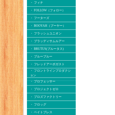
・ フィナ
・ FOLLOW（フォロー）
・ フーターズ
・ BOOYAH（ブーヤー）
・ フラッシュユニオン
・ ブラッディサムルアー
・ BRUTUS(ブルータス)
・ ブルーブルー
・ フレッドアーボガスト
・ フロントラインプロダクシ
ョン
・ プロフェッサー
・ プロジェクトゼロ
・ プロズファクトリー
・ フロッグ
・ ベイトブレス