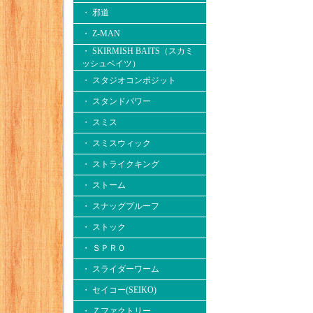
・ 邪道
・ Z-MAN
・ SKIRMISH BAITS（スカミ
ッシュベイツ）
・ スタジオコンポジット
・ スタンドパワー
・ スミス
・ スミスウィック
・ ストライクキング
・ ストーム
・ スナッグプルーフ
・ ストック
・ ＳＰＲＯ
・ スライダーワーム
・ セイコー(SEIKO)
・ Ｚファクトリー