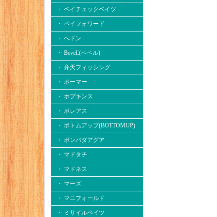
・ ペイチェックベイツ
・ ペイフォワード
・ へドン
・ BeveL(ベベル)
・ 弁天フィッシング
・ ボーマー
・ ホプキンス
・ ボレアス
・ ボトムアップ(BOTTOMUP)
・ ボンバダアグア
・ マドタチ
・ マドネス
・ マーズ
・ マニフォールド
・ ミサイルベイツ