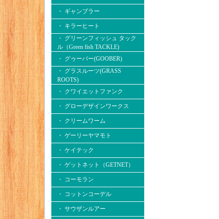
・ ギャンブラー
・ キラーヒート
・ グリーンフィッシュ タック
ル（Green fish TACKLE)
・ グゥーバー(GOOBER)
・ グラスルーツ(GRASS
ROOTS)
・ クワイエットファンク
・ グローデザインワークス
・ クリームワーム
・ ゲーリーヤマモト
・ ケイテック
・ ゲットネット（GETNET）
・ コーモラン
・ コットンコーデル
・ サウザンルアー