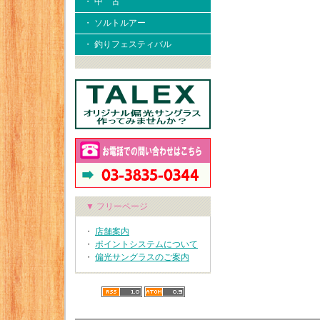
・ 中 古
・ ソルトルアー
・ 釣りフェスティバル
▼ フリーページ
・
店舗案内
・
ポイントシステムについて
・
偏光サングラスのご案内