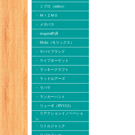
・ ミブロ（mibro）
・ ＭＩＺＭＯ
・ メガバス
・ mogami釣具
・ Molix（モリックス）
・ ヤバイブランド
・ ライブターゲット
・ ラッキークラフト
・ ラッドルアーズ
・ ラパラ
・ ランカーハント
・ リューギ（RYUGI）
・ リアクションイノベーショ
ン
・ リトルジャック