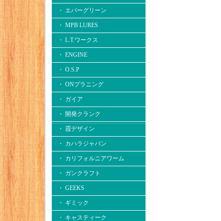
・ エバーグリーン
・ MPB LURES
・ L.T.ワークス
・ ENGINE
・ O.S.P
・ ONプラニング
・ ガイア
・ 開発クランク
・ 霞デザイン
・ カハラジャパン
・ カリフォルニアワーム
・ ガンクラフト
・ GEEKS
・ ギミック
・ キャスティーク