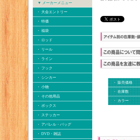
▼ メーカーメニュー
・ 大会エントリー
・ 特価
・ 福袋
・ ロッド
・ リール
・ ライン
・ フック
・ シンカー
・ 販売価格
・ 小物
・ 在庫数
・ その他用品
・ カラー
・ ボックス
・ ステッカー
・ アパレル・バッグ
・ DVD・雑誌