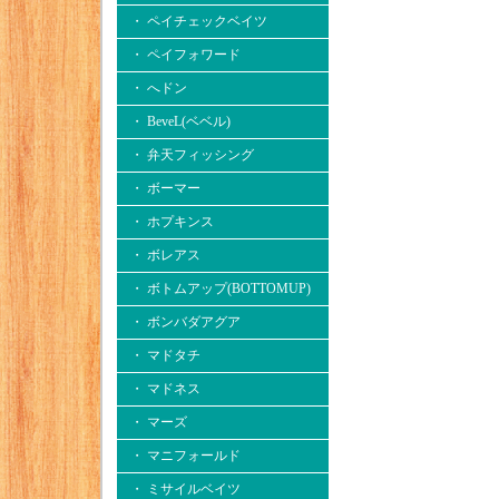
・ ペイチェックベイツ
・ ペイフォワード
・ へドン
・ BeveL(ベベル)
・ 弁天フィッシング
・ ボーマー
・ ホプキンス
・ ボレアス
・ ボトムアップ(BOTTOMUP)
・ ボンバダアグア
・ マドタチ
・ マドネス
・ マーズ
・ マニフォールド
・ ミサイルベイツ