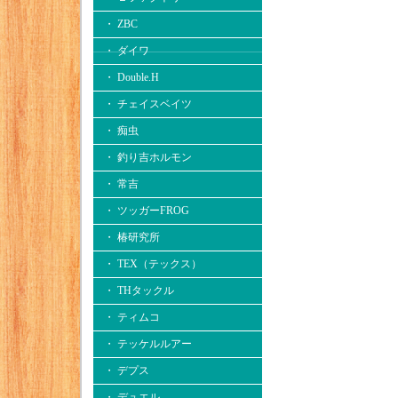
・ ZBC
・ ダイワ
・ Double.H
・ チェイスベイツ
・ 痴虫
・ 釣り吉ホルモン
・ 常吉
・ ツッガーFROG
・ 椿研究所
・ TEX（テックス）
・ THタックル
・ ティムコ
・ テッケルルアー
・ デプス
・ デュエル