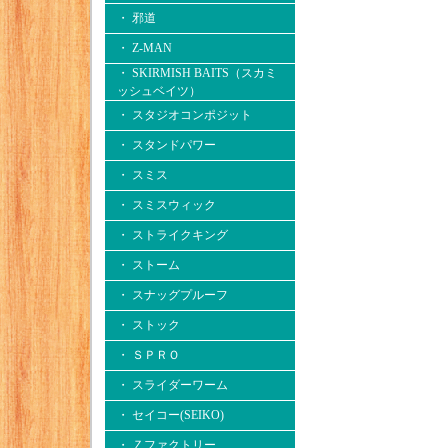
・ 邪道
・ Z-MAN
・ SKIRMISH BAITS（スカミ
ッシュベイツ）
・ スタジオコンポジット
・ スタンドパワー
・ スミス
・ スミスウィック
・ ストライクキング
・ ストーム
・ スナッグプルーフ
・ ストック
・ ＳＰＲＯ
・ スライダーワーム
・ セイコー(SEIKO)
・ Ｚファクトリー