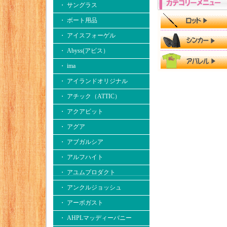
・ サングラス
・ ボート用品
・ アイスフォーゲル
・ Abyss(アビス）
・ ima
・ アイランドオリジナル
・ アチック（ATTIC）
・ アクアビット
・ アグア
・ アブガルシア
・ アルフハイト
・ アユムプロダクト
・ アンクルジョッシュ
・ アーボガスト
・ AHPLマッディーバニー