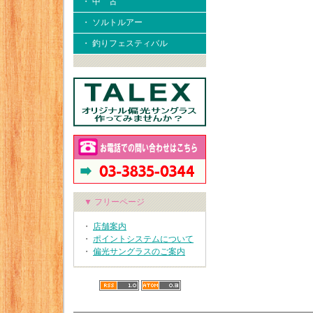
・ 中 古
・ ソルトルアー
・ 釣りフェスティバル
▼ フリーページ
・
店舗案内
・
ポイントシステムについて
・
偏光サングラスのご案内