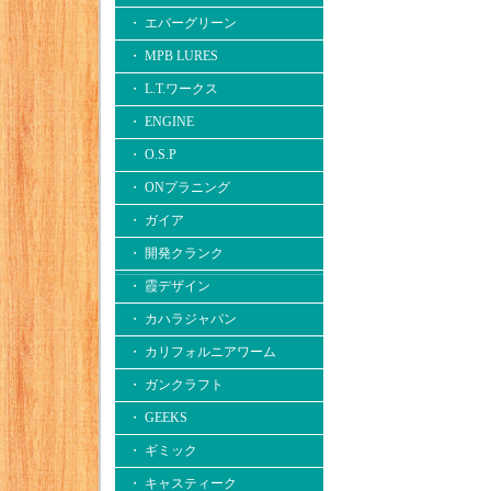
・ エバーグリーン
・ MPB LURES
・ L.T.ワークス
・ ENGINE
・ O.S.P
・ ONプラニング
・ ガイア
・ 開発クランク
・ 霞デザイン
・ カハラジャパン
・ カリフォルニアワーム
・ ガンクラフト
・ GEEKS
・ ギミック
・ キャスティーク