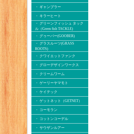
・ ギャンブラー
・ キラーヒート
・ グリーンフィッシュ タック
ル（Green fish TACKLE)
・ グゥーバー(GOOBER)
・ グラスルーツ(GRASS
ROOTS)
・ クワイエットファンク
・ グローデザインワークス
・ クリームワーム
・ ゲーリーヤマモト
・ ケイテック
・ ゲットネット（GETNET）
・ コーモラン
・ コットンコーデル
・ サウザンルアー