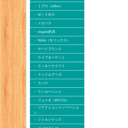
・ ミブロ（mibro）
・ ＭＩＺＭＯ
・ メガバス
・ mogami釣具
・ Molix（モリックス）
・ ヤバイブランド
・ ライブターゲット
・ ラッキークラフト
・ ラッドルアーズ
・ ラパラ
・ ランカーハント
・ リューギ（RYUGI）
・ リアクションイノベーショ
ン
・ リトルジャック