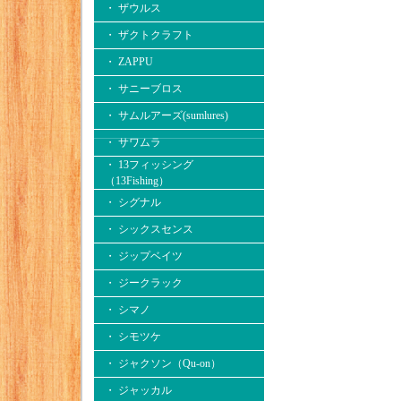
・ ザウルス
・ ザクトクラフト
・ ZAPPU
・ サニーブロス
・ サムルアーズ(sumlures)
・ サワムラ
・ 13フィッシング
（13Fishing）
・ シグナル
・ シックスセンス
・ ジップベイツ
・ ジークラック
・ シマノ
・ シモツケ
・ ジャクソン（Qu-on）
・ ジャッカル