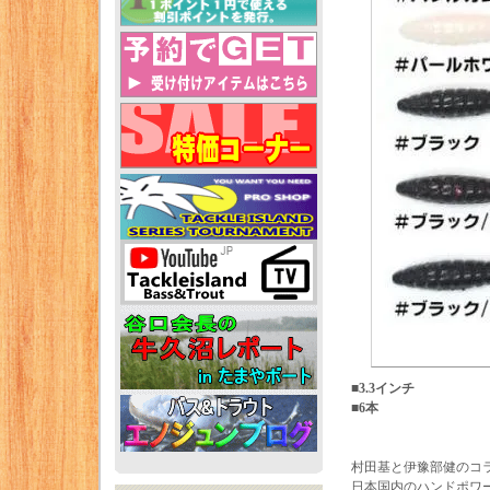
■3.3インチ
■6本
村田基と伊豫部健のコ
日本国内のハンドポワ