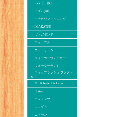
・ issei 【一誠】
・ イズム(ism)
・ イチカワフィッシング
・ IMAKATSU
・ ヴァガボンド
・ ウィーブル
・ ウッドリーム
・ ウォーカーウォーカー
・ ウォーターランド
・ ウィップラッシュ ファクト
リー
・ N.L.R Invincible Lures
・ H.Way
・ エレメンツ
・ エコギア
・ エドモン