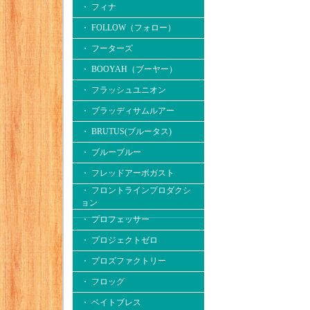
・ フィナ
・ FOLLOW（フォロー）
・ フーターズ
・ BOOYAH（ブーヤー）
・ フラッシュユニオン
・ ブラッディサムルアー
・ BRUTUS(ブルータス)
・ ブルーブルー
・ フレッドアーボガスト
・ フロントラインプロダクシ
ョン
・ プロフェッサー
・ プロジェクトゼロ
・ プロズファクトリー
・ フロッグ
・ ベイトブレス