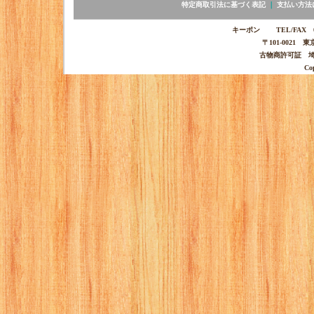
特定商取引法に基づく表記
｜
支払い方法
キーポン TEL/FAX 03-
〒101-0021 
古物商許可証 埼玉
Co