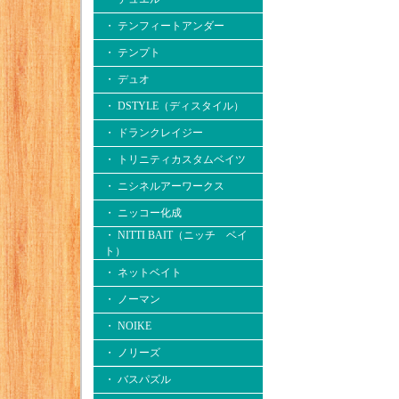
・ テンフィートアンダー
・ テンプト
・ デュオ
・ DSTYLE（ディスタイル）
・ ドランクレイジー
・ トリニティカスタムベイツ
・ ニシネルアーワークス
・ ニッコー化成
・ NITTI BAIT（ニッチ ベイ
ト）
・ ネットベイト
・ ノーマン
・ NOIKE
・ ノリーズ
・ バスパズル