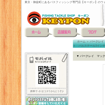
東京・御徒町にあるバスフィッシング専門店【キーポン】のウェ
ホーム
＞
バークレイ
ト パルステール3イン
▼ バークレイ マッ