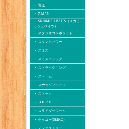
・ 邪道
・ Z-MAN
・ SKIRMISH BAITS（スカミ
ッシュベイツ）
・ スタジオコンポジット
・ スタンドパワー
・ スミス
・ スミスウィック
・ ストライクキング
・ ストーム
・ スナッグプルーフ
・ ストック
・ ＳＰＲＯ
・ スライダーワーム
・ セイコー(SEIKO)
・ Ｚファクトリー