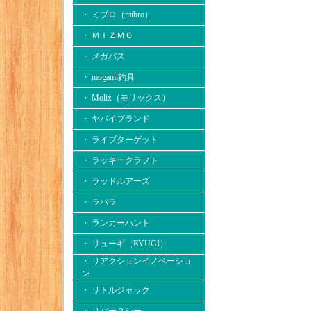
・ ミブロ（mibro）
・ ＭＩＺＭＯ
・ メガバス
・ mogami釣具
・ Molix（モリックス）
・ ヤバイブランド
・ ライブターゲット
・ ラッキークラフト
・ ラッドルアーズ
・ ラパラ
・ ランカーハント
・ リューギ（RYUGI）
・ リアクションイノベーショ
ン
・ リトルジャック