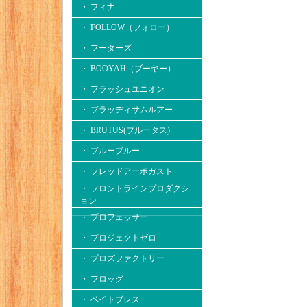
・ フィナ
・ FOLLOW（フォロー）
・ フーターズ
・ BOOYAH（ブーヤー）
・ フラッシュユニオン
・ ブラッディサムルアー
・ BRUTUS(ブルータス)
・ ブルーブルー
・ フレッドアーボガスト
・ フロントラインプロダクシ
ョン
・ プロフェッサー
・ プロジェクトゼロ
・ プロズファクトリー
・ フロッグ
・ ベイトブレス