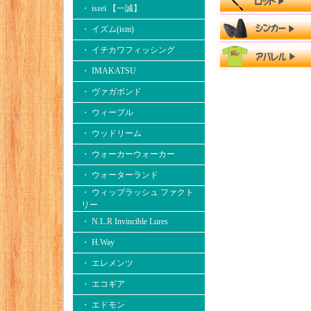
・ issei 【一誠】
・ イズム(ism)
・ イチカワフィッシング
・ IMAKATSU
・ ヴァガボンド
・ ウィーブル
・ ウッドリーム
・ ウォーカーウォーカー
・ ウォーターランド
・ ウィップラッシュ ファクト
リー
・ N.L.R Invincible Lures
・ H.Way
・ エレメンツ
・ エコギア
・ エドモン