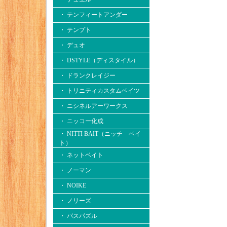
・ テンフィートアンダー
・ テンプト
・ デュオ
・ DSTYLE（ディスタイル）
・ ドランクレイジー
・ トリニティカスタムベイツ
・ ニシネルアーワークス
・ ニッコー化成
・ NITTI BAIT（ニッチ ベイ
ト）
・ ネットベイト
・ ノーマン
・ NOIKE
・ ノリーズ
・ バスパズル