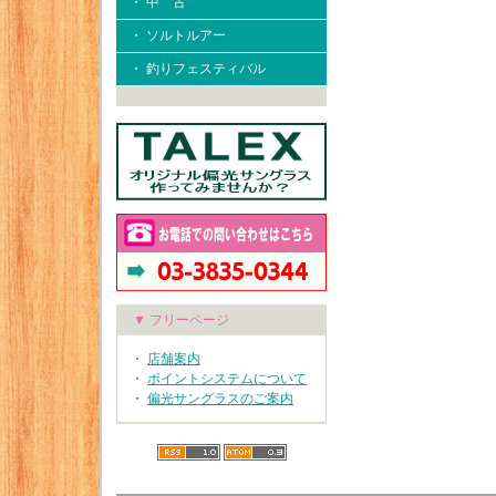
・ 中 古
・ ソルトルアー
・ 釣りフェスティバル
▼ フリーページ
・
店舗案内
・
ポイントシステムについて
・
偏光サングラスのご案内