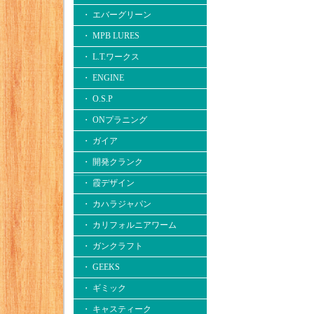
・ エバーグリーン
・ MPB LURES
・ L.T.ワークス
・ ENGINE
・ O.S.P
・ ONプラニング
・ ガイア
・ 開発クランク
・ 霞デザイン
・ カハラジャパン
・ カリフォルニアワーム
・ ガンクラフト
・ GEEKS
・ ギミック
・ キャスティーク