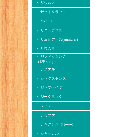
・ ザウルス
・ ザクトクラフト
・ ZAPPU
・ サニーブロス
・ サムルアーズ(sumlures)
・ サワムラ
・ 13フィッシング
（13Fishing）
・ シグナル
・ シックスセンス
・ ジップベイツ
・ ジークラック
・ シマノ
・ シモツケ
・ ジャクソン（Qu-on）
・ ジャッカル