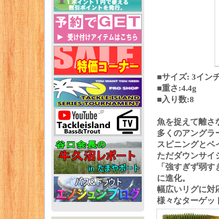
■サイズ: 3イン
■重さ:4.4g
■入り数:8
魚を捉えて離さない
多くのアングラーが
スピニングとベイ
ただダウンサイ
「強すぎず弱す
に進化。
幅広いリグに対
様々なターゲッ