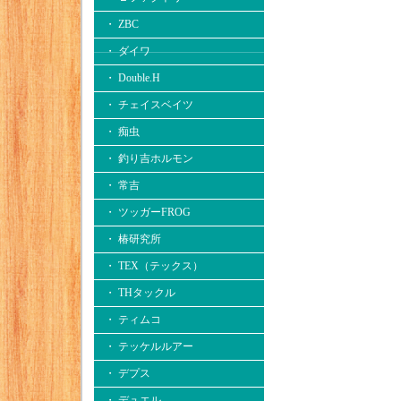
・ ZBC
・ ダイワ
・ Double.H
・ チェイスベイツ
・ 痴虫
・ 釣り吉ホルモン
・ 常吉
・ ツッガーFROG
・ 椿研究所
・ TEX（テックス）
・ THタックル
・ ティムコ
・ テッケルルアー
・ デプス
・ デュエル