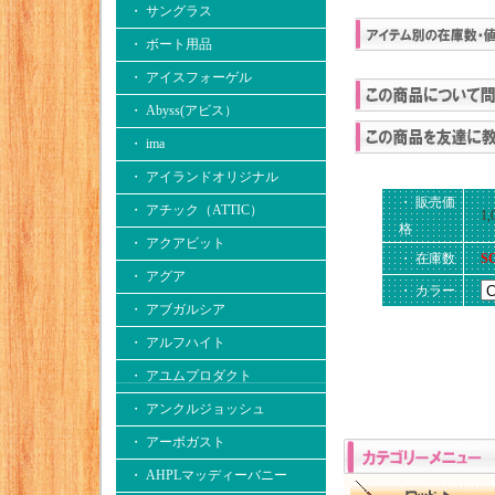
・ サングラス
・ ボート用品
・ アイスフォーゲル
・ Abyss(アビス）
・ ima
・ アイランドオリジナル
・ 販売価
・ アチック（ATTIC）
1
格
・ アクアビット
・ 在庫数
S
・ アグア
・ カラー
・ アブガルシア
・ アルフハイト
・ アユムプロダクト
・ アンクルジョッシュ
・ アーボガスト
・ AHPLマッディーバニー