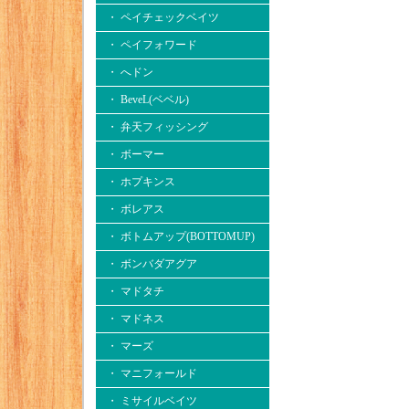
・ ペイチェックベイツ
・ ペイフォワード
・ へドン
・ BeveL(ベベル)
・ 弁天フィッシング
・ ボーマー
・ ホプキンス
・ ボレアス
・ ボトムアップ(BOTTOMUP)
・ ボンバダアグア
・ マドタチ
・ マドネス
・ マーズ
・ マニフォールド
・ ミサイルベイツ