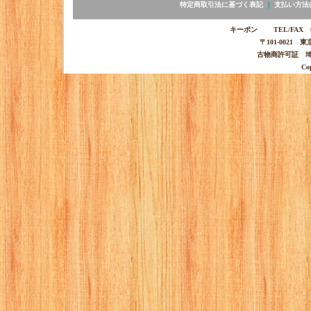
特定商取引法に基づく表記
｜
支払い方法
キーポン TEL/FAX 03-
〒101-0021 
古物商許可証 埼玉
Co