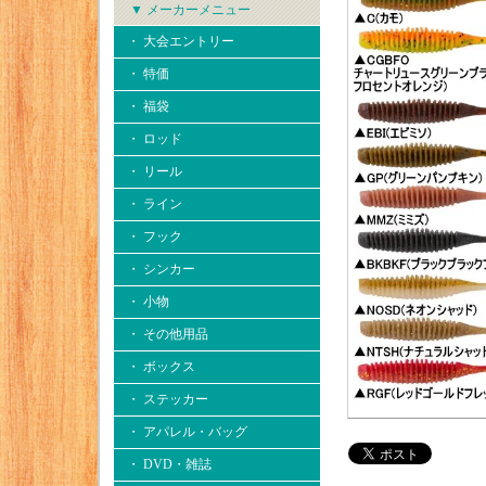
▼ メーカーメニュー
・ 大会エントリー
・ 特価
・ 福袋
・ ロッド
・ リール
・ ライン
・ フック
・ シンカー
・ 小物
・ その他用品
・ ボックス
・ ステッカー
・ アパレル・バッグ
・ DVD・雑誌