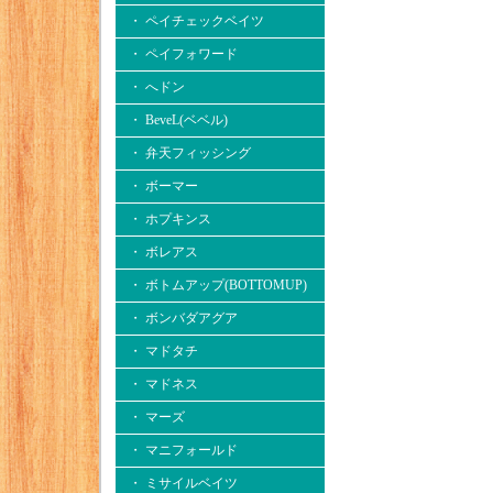
・ ペイチェックベイツ
・ ペイフォワード
・ へドン
・ BeveL(ベベル)
・ 弁天フィッシング
・ ボーマー
・ ホプキンス
・ ボレアス
・ ボトムアップ(BOTTOMUP)
・ ボンバダアグア
・ マドタチ
・ マドネス
・ マーズ
・ マニフォールド
・ ミサイルベイツ