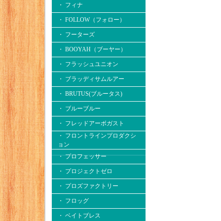
・ フィナ
・ FOLLOW（フォロー）
・ フーターズ
・ BOOYAH（ブーヤー）
・ フラッシュユニオン
・ ブラッディサムルアー
・ BRUTUS(ブルータス)
・ ブルーブルー
・ フレッドアーボガスト
・ フロントラインプロダクシ
ョン
・ プロフェッサー
・ プロジェクトゼロ
・ プロズファクトリー
・ フロッグ
・ ベイトブレス