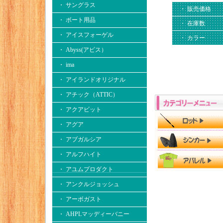
・ サングラス
・ 販売価格
・ ボート用品
・ 在庫数
・ アイスフォーゲル
・ カラー
・ Abyss(アビス）
・ ima
・ アイランドオリジナル
・ アチック（ATTIC）
・ アクアビット
・ アグア
・ アブガルシア
・ アルフハイト
・ アユムプロダクト
・ アンクルジョッシュ
・ アーボガスト
・ AHPLマッディーバニー