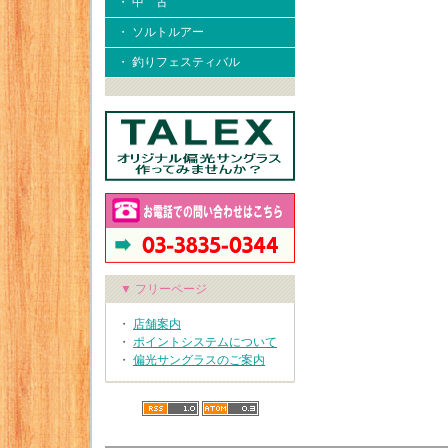
・ 中 古
・ ソルトルアー
・ 釣りフェスティバル
▼ フリーページ
・
店舗案内
・
ポイントシステムについて
・
偏光サングラスのご案内