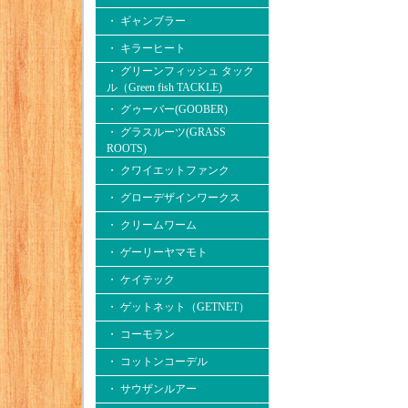
・ ギャンブラー
・ キラーヒート
・ グリーンフィッシュ タック
ル（Green fish TACKLE)
・ グゥーバー(GOOBER)
・ グラスルーツ(GRASS
ROOTS)
・ クワイエットファンク
・ グローデザインワークス
・ クリームワーム
・ ゲーリーヤマモト
・ ケイテック
・ ゲットネット（GETNET）
・ コーモラン
・ コットンコーデル
・ サウザンルアー