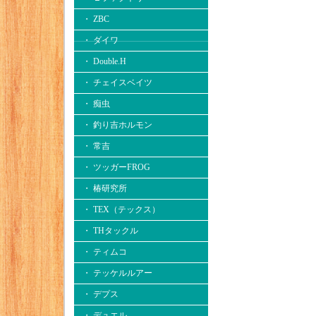
・ ZBC
・ ダイワ
・ Double.H
・ チェイスベイツ
・ 痴虫
・ 釣り吉ホルモン
・ 常吉
・ ツッガーFROG
・ 椿研究所
・ TEX（テックス）
・ THタックル
・ ティムコ
・ テッケルルアー
・ デプス
・ デュエル