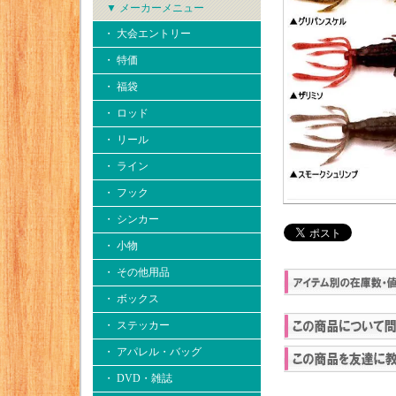
▼ メーカーメニュー
・ 大会エントリー
・ 特価
・ 福袋
・ ロッド
・ リール
・ ライン
・ フック
・ シンカー
・ 小物
・ その他用品
・ ボックス
・ ステッカー
・ アパレル・バッグ
・ DVD・雑誌