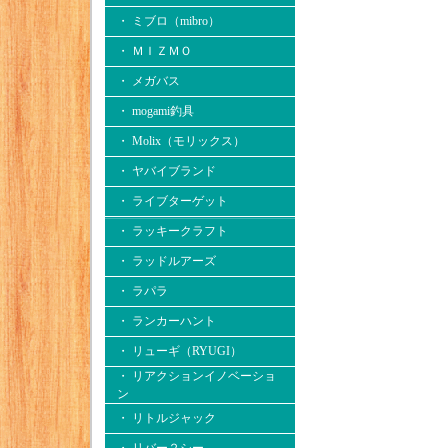
・ ミブロ（mibro）
・ ＭＩＺＭＯ
・ メガバス
・ mogami釣具
・ Molix（モリックス）
・ ヤバイブランド
・ ライブターゲット
・ ラッキークラフト
・ ラッドルアーズ
・ ラパラ
・ ランカーハント
・ リューギ（RYUGI）
・ リアクションイノベーショ
ン
・ リトルジャック