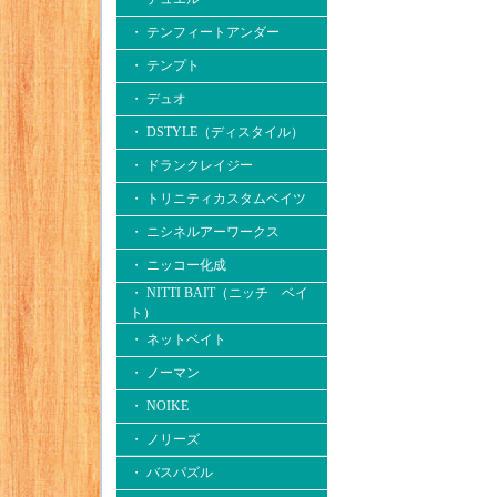
・ テンフィートアンダー
・ テンプト
・ デュオ
・ DSTYLE（ディスタイル）
・ ドランクレイジー
・ トリニティカスタムベイツ
・ ニシネルアーワークス
・ ニッコー化成
・ NITTI BAIT（ニッチ ベイ
ト）
・ ネットベイト
・ ノーマン
・ NOIKE
・ ノリーズ
・ バスパズル