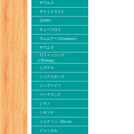
・ ザウルス
・ ザクトクラフト
・ ZAPPU
・ サニーブロス
・ サムルアーズ(sumlures)
・ サワムラ
・ 13フィッシング
（13Fishing）
・ シグナル
・ シックスセンス
・ ジップベイツ
・ ジークラック
・ シマノ
・ シモツケ
・ ジャクソン（Qu-on）
・ ジャッカル