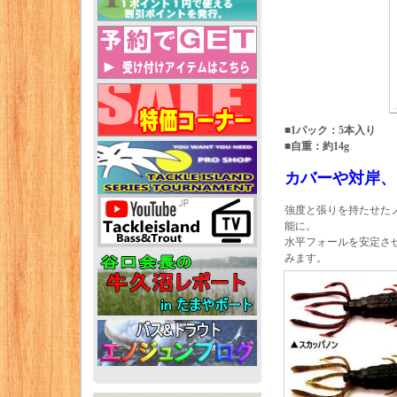
■1パック：5本入り
■自重：約14g
カバーや対岸、
強度と張りを持たせた
能に。
水平フォールを安定さ
みます。