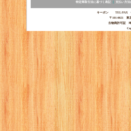
特定商取引法に基づく表記
｜
支払い方法
キーポン TEL/FAX 03-
〒101-0021 
古物商許可証 埼玉
Co