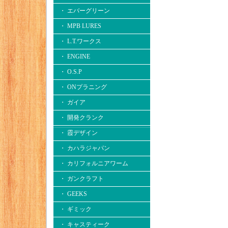
・ エバーグリーン
・ MPB LURES
・ L.T.ワークス
・ ENGINE
・ O.S.P
・ ONプラニング
・ ガイア
・ 開発クランク
・ 霞デザイン
・ カハラジャパン
・ カリフォルニアワーム
・ ガンクラフト
・ GEEKS
・ ギミック
・ キャスティーク