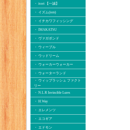
・ issei 【一誠】
・ イズム(ism)
・ イチカワフィッシング
・ IMAKATSU
・ ヴァガボンド
・ ウィーブル
・ ウッドリーム
・ ウォーカーウォーカー
・ ウォーターランド
・ ウィップラッシュ ファクト
リー
・ N.L.R Invincible Lures
・ H.Way
・ エレメンツ
・ エコギア
・ エドモン