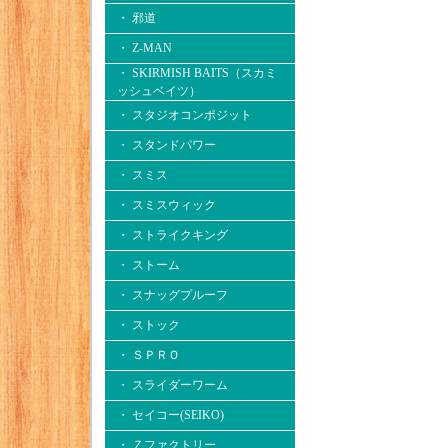
・ 邪道
・ Z-MAN
・ SKIRMISH BAITS（スカミ
ッシュベイツ）
・ スタジオコンポジット
・ スタンドパワー
・ スミス
・ スミスウィック
・ ストライクキング
・ ストーム
・ スナッグプルーフ
・ ストック
・ ＳＰＲＯ
・ スライダーワーム
・ セイコー(SEIKO)
・ Ｚファクトリー