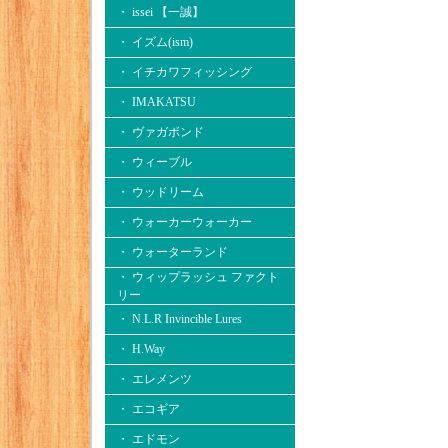
・ issei 【一誠】
・ イズム(ism)
・ イチカワフィッシング
・ IMAKATSU
・ ヴァガボンド
・ ウィーブル
・ ウッドリーム
・ ウォーカーウォーカー
・ ウォーターランド
・ ウィップラッシュ ファクト
リー
・ N.L.R Invincible Lures
・ H.Way
・ エレメンツ
・ エコギア
・ エドモン