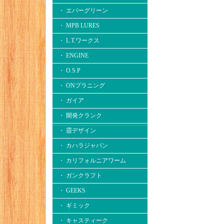
・ エバーグリーン
・ MPB LURES
・ L.T.ワークス
・ ENGINE
・ O.S.P
・ ONプラニング
・ ガイア
・ 開発クランク
・ 霞デザイン
・ カハラジャパン
・ カリフォルニアワーム
・ ガンクラフト
・ GEEKS
・ ギミック
・ キャスティーク