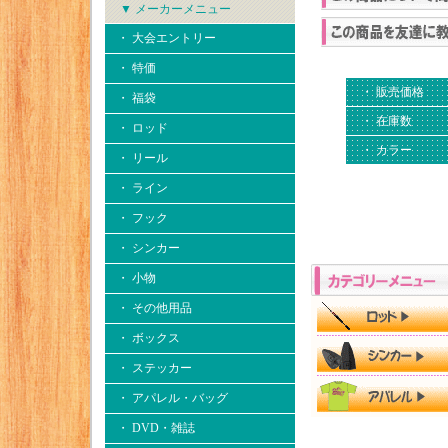
▼ メーカーメニュー
・ 大会エントリー
・ 特価
・ 販売価格
・ 福袋
・ 在庫数
・ ロッド
・ カラー
・ リール
・ ライン
・ フック
・ シンカー
・ 小物
・ その他用品
・ ボックス
・ ステッカー
・ アパレル・バッグ
・ DVD・雑誌