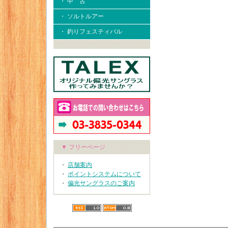
・ 中 古
・ ソルトルアー
・ 釣りフェスティバル
▼ フリーページ
・
店舗案内
・
ポイントシステムについて
・
偏光サングラスのご案内