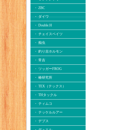
・ ZBC
・ ダイワ
・ Double.H
・ チェイスベイツ
・ 痴虫
・ 釣り吉ホルモン
・ 常吉
・ ツッガーFROG
・ 椿研究所
・ TEX（テックス）
・ THタックル
・ ティムコ
・ テッケルルアー
・ デプス
・ デュエル