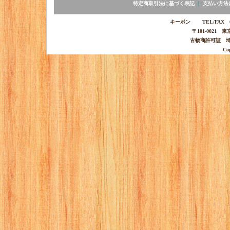
特定商取引法に基づく表記
｜
支払い方法
キーポン TEL/FAX 03-
〒101-0021 
古物商許可証 埼玉
Co