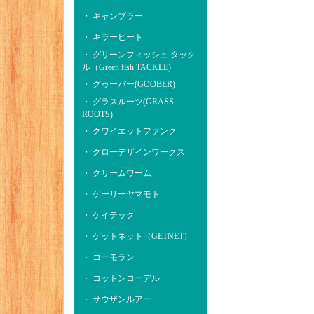
・ ギャンブラー
・ キラーヒート
・ グリーンフィッシュ タック
ル（Green fish TACKLE)
・ グゥーバー(GOOBER)
・ グラスルーツ(GRASS
ROOTS)
・ クワイエットファンク
・ グローデザインワークス
・ クリームワーム
・ ゲーリーヤマモト
・ ケイテック
・ ゲットネット（GETNET）
・ コーモラン
・ コットンコーデル
・ サウザンルアー