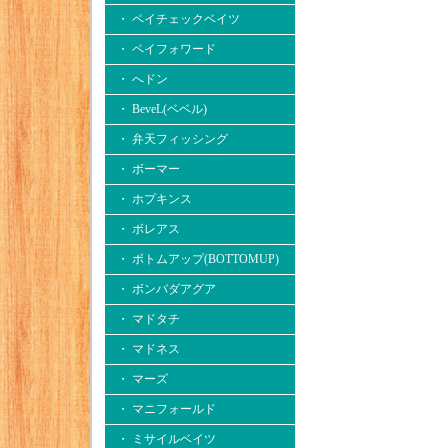
・ ペイチェックベイツ
・ ペイフォワード
・ へドン
・ BeveL(ベベル)
・ 弁天フィッシング
・ ボーマー
・ ホプキンス
・ ボレアス
・ ボトムアップ(BOTTOMUP)
・ ボンバダアグア
・ マドタチ
・ マドネス
・ マーズ
・ マニフォールド
・ ミサイルベイツ