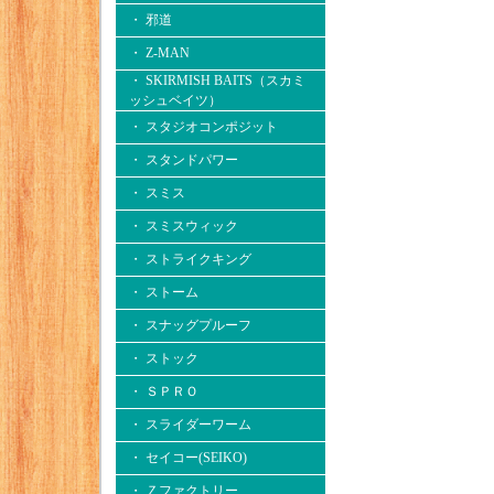
・ 邪道
・ Z-MAN
・ SKIRMISH BAITS（スカミ
ッシュベイツ）
・ スタジオコンポジット
・ スタンドパワー
・ スミス
・ スミスウィック
・ ストライクキング
・ ストーム
・ スナッグプルーフ
・ ストック
・ ＳＰＲＯ
・ スライダーワーム
・ セイコー(SEIKO)
・ Ｚファクトリー