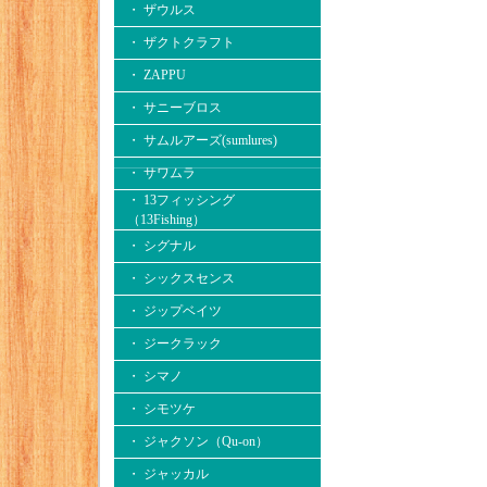
・ ザウルス
・ ザクトクラフト
・ ZAPPU
・ サニーブロス
・ サムルアーズ(sumlures)
・ サワムラ
・ 13フィッシング
（13Fishing）
・ シグナル
・ シックスセンス
・ ジップベイツ
・ ジークラック
・ シマノ
・ シモツケ
・ ジャクソン（Qu-on）
・ ジャッカル