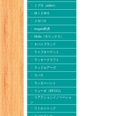
・ ミブロ（mibro）
・ ＭＩＺＭＯ
・ メガバス
・ mogami釣具
・ Molix（モリックス）
・ ヤバイブランド
・ ライブターゲット
・ ラッキークラフト
・ ラッドルアーズ
・ ラパラ
・ ランカーハント
・ リューギ（RYUGI）
・ リアクションイノベーショ
ン
・ リトルジャック