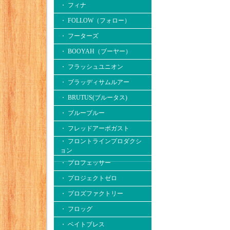
・ フィナ
・ FOLLOW（フォロー）
・ フーターズ
・ BOOYAH（ブーヤー）
・ フラッシュユニオン
・ ブラッディサムルアー
・ BRUTUS(ブルータス)
・ ブルーブルー
・ フレッドアーボガスト
・ フロントラインプロダクシ
ョン
・ プロフェッサー
・ プロジェクトゼロ
・ プロズファクトリー
・ フロッグ
・ ベイトブレス