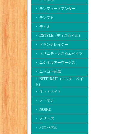
・ テンフィートアンダー
・ テンプト
・ デュオ
・ DSTYLE（ディスタイル）
・ ドランクレイジー
・ トリニティカスタムベイツ
・ ニシネルアーワークス
・ ニッコー化成
・ NITTI BAIT（ニッチ ベイ
ト）
・ ネットベイト
・ ノーマン
・ NOIKE
・ ノリーズ
・ バスパズル