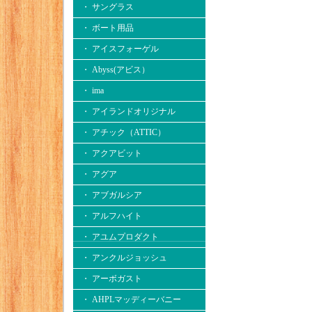
・ サングラス
・ ボート用品
・ アイスフォーゲル
・ Abyss(アビス）
・ ima
・ アイランドオリジナル
・ アチック（ATTIC）
・ アクアビット
・ アグア
・ アブガルシア
・ アルフハイト
・ アユムプロダクト
・ アンクルジョッシュ
・ アーボガスト
・ AHPLマッディーバニー