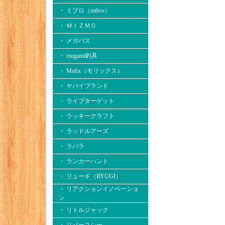
・ ミブロ（mibro）
・ ＭＩＺＭＯ
・ メガバス
・ mogami釣具
・ Molix（モリックス）
・ ヤバイブランド
・ ライブターゲット
・ ラッキークラフト
・ ラッドルアーズ
・ ラパラ
・ ランカーハント
・ リューギ（RYUGI）
・ リアクションイノベーショ
ン
・ リトルジャック