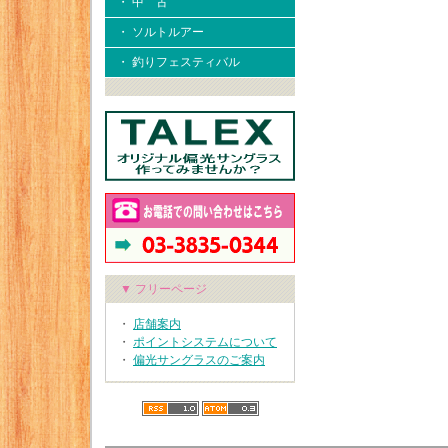
・ 中 古
・ ソルトルアー
・ 釣りフェスティバル
▼ フリーページ
・
店舗案内
・
ポイントシステムについて
・
偏光サングラスのご案内