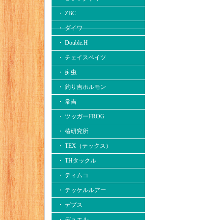
・ ZBC
・ ダイワ
・ Double.H
・ チェイスベイツ
・ 痴虫
・ 釣り吉ホルモン
・ 常吉
・ ツッガーFROG
・ 椿研究所
・ TEX（テックス）
・ THタックル
・ ティムコ
・ テッケルルアー
・ デプス
・ デュエル