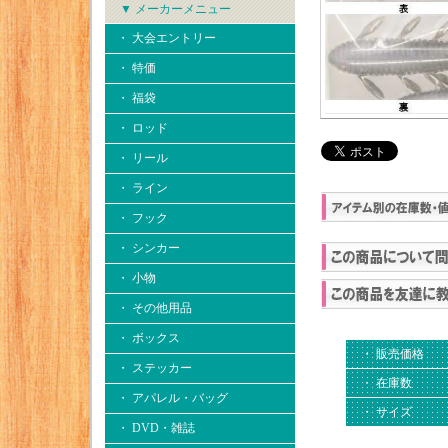
▼ メーカーメニュー
・ 大会エントリー
・ 特価
・ 福袋
・ ロッド
・ リール
・ ライン
・ フック
・ シンカー
・ 小物
・ その他用品
・ ボックス
・ 販売価格
・ ステッカー
・ 在庫数
・ アパレル・バッグ
・ サイズ
・ DVD・雑誌