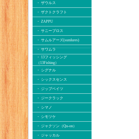
・ ザウルス
・ ザクトクラフト
・ ZAPPU
・ サニーブロス
・ サムルアーズ(sumlures)
・ サワムラ
・ 13フィッシング
（13Fishing）
・ シグナル
・ シックスセンス
・ ジップベイツ
・ ジークラック
・ シマノ
・ シモツケ
・ ジャクソン（Qu-on）
・ ジャッカル