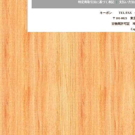
特定商取引法に基づく表記
｜
支払い方法
キーポン TEL/FAX 03-
〒101-0021 
古物商許可証 埼玉
Co