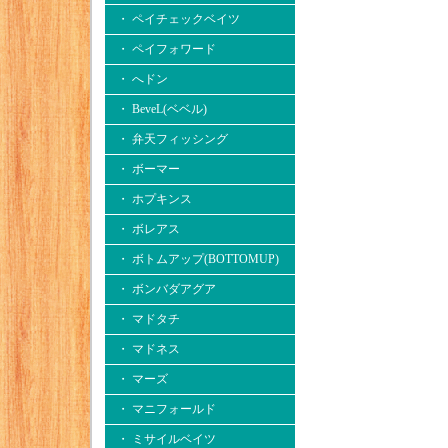
・ ペイチェックベイツ
・ ペイフォワード
・ へドン
・ BeveL(ベベル)
・ 弁天フィッシング
・ ボーマー
・ ホプキンス
・ ボレアス
・ ボトムアップ(BOTTOMUP)
・ ボンバダアグア
・ マドタチ
・ マドネス
・ マーズ
・ マニフォールド
・ ミサイルベイツ