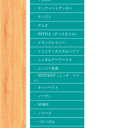
・ テンフィートアンダー
・ テンプト
・ デュオ
・ DSTYLE（ディスタイル）
・ ドランクレイジー
・ トリニティカスタムベイツ
・ ニシネルアーワークス
・ ニッコー化成
・ NITTI BAIT（ニッチ ベイ
ト）
・ ネットベイト
・ ノーマン
・ NOIKE
・ ノリーズ
・ バスパズル