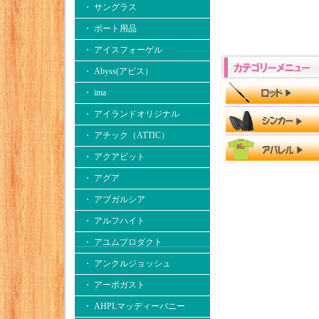
・ サングラス
・ ボート用品
・ アイスフォーゲル
・ Abyss(アビス）
・ ima
・ アイランドオリジナル
・ アチック（ATTIC）
・ アクアビット
・ アグア
・ アブガルシア
・ アルフハイト
・ アユムプロダクト
・ アンクルジョッシュ
・ アーボガスト
・ AHPLマッディーバニー