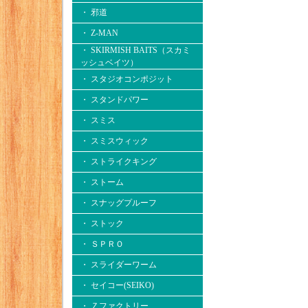
・ 邪道
・ Z-MAN
・ SKIRMISH BAITS（スカミ
ッシュベイツ）
・ スタジオコンポジット
・ スタンドパワー
・ スミス
・ スミスウィック
・ ストライクキング
・ ストーム
・ スナッグプルーフ
・ ストック
・ ＳＰＲＯ
・ スライダーワーム
・ セイコー(SEIKO)
・ Ｚファクトリー