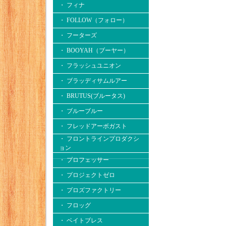
・ フィナ
・ FOLLOW（フォロー）
・ フーターズ
・ BOOYAH（ブーヤー）
・ フラッシュユニオン
・ ブラッディサムルアー
・ BRUTUS(ブルータス)
・ ブルーブルー
・ フレッドアーボガスト
・ フロントラインプロダクシ
ョン
・ プロフェッサー
・ プロジェクトゼロ
・ プロズファクトリー
・ フロッグ
・ ベイトブレス