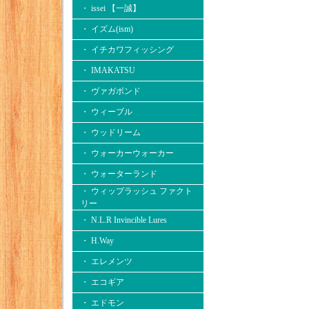
・ issei 【一誠】
・ イズム(ism)
・ イチカワフィッシング
・ IMAKATSU
・ ヴァガボンド
・ ウィーブル
・ ウッドリーム
・ ウォーカーウォーカー
・ ウォーターランド
・ ウィップラッシュ ファクト
リー
・ N.L.R Invincible Lures
・ H.Way
・ エレメンツ
・ エコギア
・ エドモン