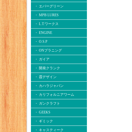
・ エバーグリーン
・ MPB LURES
・ L.T.ワークス
・ ENGINE
・ O.S.P
・ ONプラニング
・ ガイア
・ 開発クランク
・ 霞デザイン
・ カハラジャパン
・ カリフォルニアワーム
・ ガンクラフト
・ GEEKS
・ ギミック
・ キャスティーク