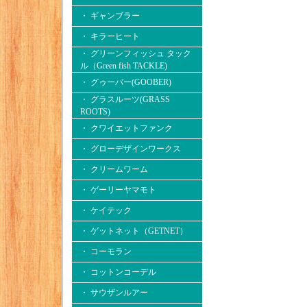
・ ギャンブラー
・ キラーヒート
・ グリーンフィッシュ タック
ル（Green fish TACKLE)
・ グゥーバー(GOOBER)
・ グラスルーツ(GRASS
ROOTS)
・ クワイエットファンク
・ グローデザインワークス
・ クリームワーム
・ ゲーリーヤマモト
・ ケイテック
・ ゲットネット（GETNET）
・ コーモラン
・ コットンコーデル
・ サウザンルアー