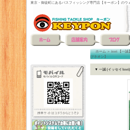
東京・御徒町にあるバスフィッシング専門店【キーポン】のウェ
ホーム
＞
issei 【一誠
びネオン】
▼ 一誠 (イッセイ/i