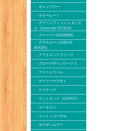
・ ギャンブラー
・ キラーヒート
・ グリーンフィッシュ タック
ル（Green fish TACKLE)
・ グゥーバー(GOOBER)
・ グラスルーツ(GRASS
ROOTS)
・ クワイエットファンク
・ グローデザインワークス
・ クリームワーム
・ ゲーリーヤマモト
・ ケイテック
・ ゲットネット（GETNET）
・ コーモラン
・ コットンコーデル
・ サウザンルアー