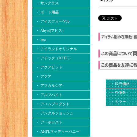
・ サングラス
・ ボート用品
・ アイスフォーゲル
・ Abyss(アビス）
・ ima
・ アイランドオリジナル
・ アチック（ATTIC）
・ アクアビット
・ アグア
・ 販売価格
・ アブガルシア
・ 在庫数
・ アルフハイト
・ カラー
・ アユムプロダクト
・ アンクルジョッシュ
・ アーボガスト
・ AHPLマッディーバニー