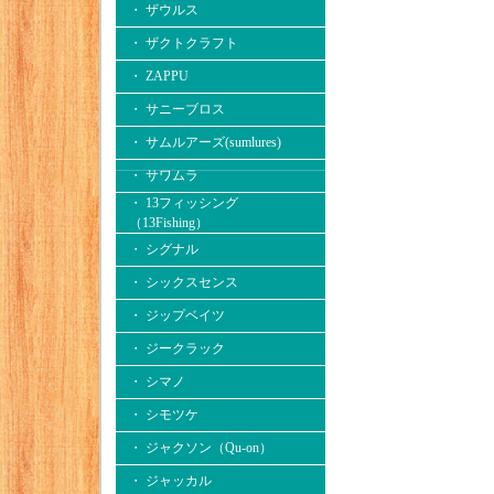
・ ザウルス
・ ザクトクラフト
・ ZAPPU
・ サニーブロス
・ サムルアーズ(sumlures)
・ サワムラ
・ 13フィッシング
（13Fishing）
・ シグナル
・ シックスセンス
・ ジップベイツ
・ ジークラック
・ シマノ
・ シモツケ
・ ジャクソン（Qu-on）
・ ジャッカル