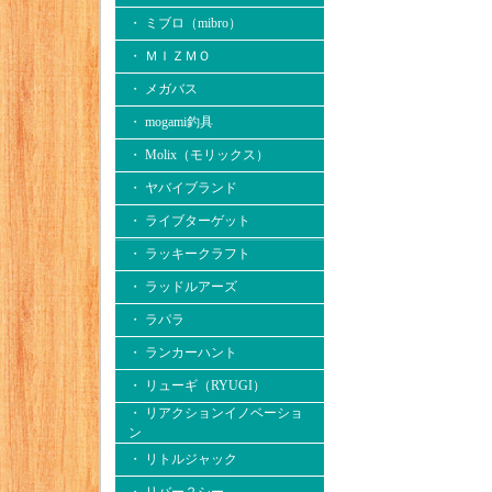
・ ミブロ（mibro）
・ ＭＩＺＭＯ
・ メガバス
・ mogami釣具
・ Molix（モリックス）
・ ヤバイブランド
・ ライブターゲット
・ ラッキークラフト
・ ラッドルアーズ
・ ラパラ
・ ランカーハント
・ リューギ（RYUGI）
・ リアクションイノベーショ
ン
・ リトルジャック