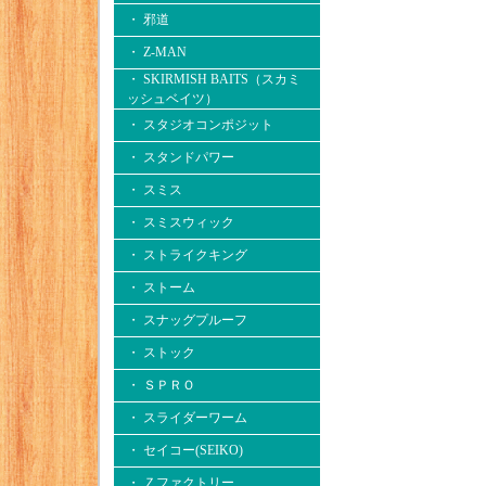
・ 邪道
・ Z-MAN
・ SKIRMISH BAITS（スカミ
ッシュベイツ）
・ スタジオコンポジット
・ スタンドパワー
・ スミス
・ スミスウィック
・ ストライクキング
・ ストーム
・ スナッグプルーフ
・ ストック
・ ＳＰＲＯ
・ スライダーワーム
・ セイコー(SEIKO)
・ Ｚファクトリー