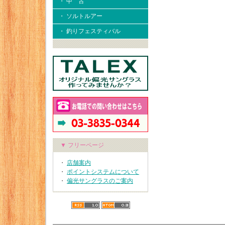
・ 中 古
・ ソルトルアー
・ 釣りフェスティバル
▼ フリーページ
・
店舗案内
・
ポイントシステムについて
・
偏光サングラスのご案内