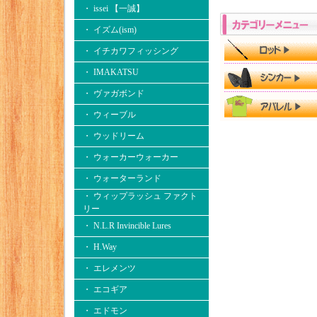
・ issei 【一誠】
・ イズム(ism)
・ イチカワフィッシング
・ IMAKATSU
・ ヴァガボンド
・ ウィーブル
・ ウッドリーム
・ ウォーカーウォーカー
・ ウォーターランド
・ ウィップラッシュ ファクト
リー
・ N.L.R Invincible Lures
・ H.Way
・ エレメンツ
・ エコギア
・ エドモン