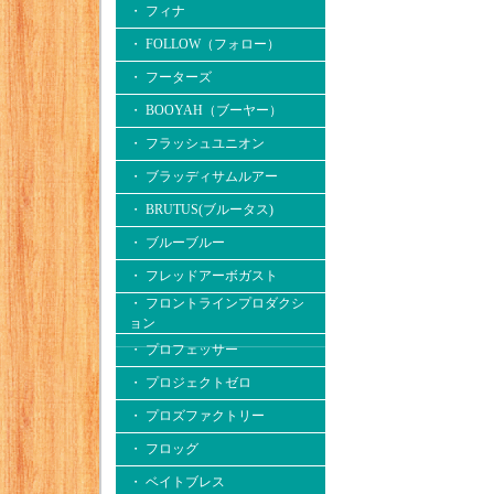
・ フィナ
・ FOLLOW（フォロー）
・ フーターズ
・ BOOYAH（ブーヤー）
・ フラッシュユニオン
・ ブラッディサムルアー
・ BRUTUS(ブルータス)
・ ブルーブルー
・ フレッドアーボガスト
・ フロントラインプロダクシ
ョン
・ プロフェッサー
・ プロジェクトゼロ
・ プロズファクトリー
・ フロッグ
・ ベイトブレス