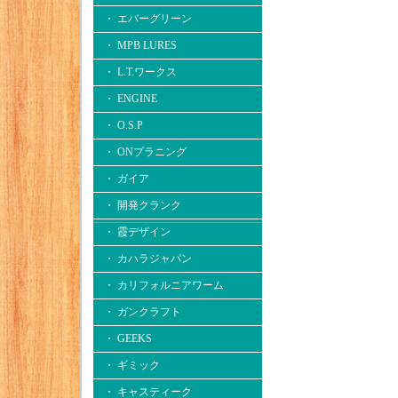
・ エバーグリーン
・ MPB LURES
・ L.T.ワークス
・ ENGINE
・ O.S.P
・ ONプラニング
・ ガイア
・ 開発クランク
・ 霞デザイン
・ カハラジャパン
・ カリフォルニアワーム
・ ガンクラフト
・ GEEKS
・ ギミック
・ キャスティーク