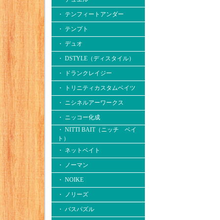
・ テンフィートアンダー
・ テンプト
・ デュオ
・ DSTYLE（ディスタイル）
・ ドランクレイジー
・ トリニティカスタムベイツ
・ ニシネルアーワークス
・ ニッコー化成
・ NITTI BAIT（ニッチ ベイ
ト）
・ ネットベイト
・ ノーマン
・ NOIKE
・ ノリーズ
・ バスパズル