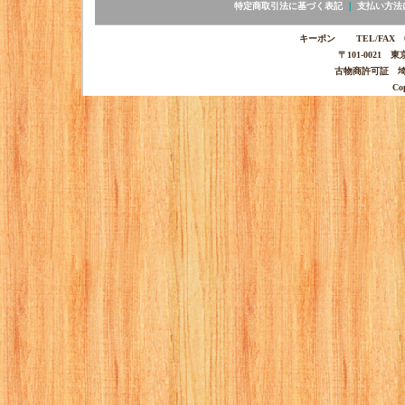
特定商取引法に基づく表記
｜
支払い方法
キーポン TEL/FAX 03-
〒101-0021 
古物商許可証 埼玉
Co