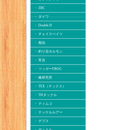
・ ZBC
・ ダイワ
・ Double.H
・ チェイスベイツ
・ 痴虫
・ 釣り吉ホルモン
・ 常吉
・ ツッガーFROG
・ 椿研究所
・ TEX（テックス）
・ THタックル
・ ティムコ
・ テッケルルアー
・ デプス
・ デュエル