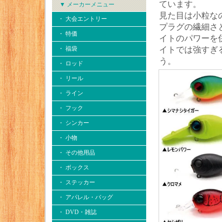
ています。
▼ メーカーメニュー
見た目は小粒なの
・ 大会エントリー
プラグの繊細さ
・ 特価
イトのパワーを
・ 福袋
イトでは強すぎ
う。
・ ロッド
・ リール
・ ライン
・ フック
・ シンカー
・ 小物
・ その他用品
・ ボックス
・ ステッカー
・ アパレル・バッグ
・ DVD・雑誌