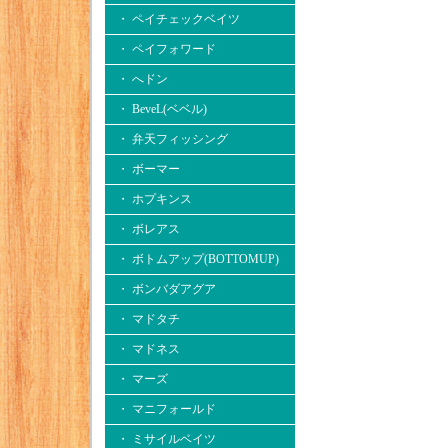
・ ペイチェックベイツ
・ ペイフォワード
・ へドン
・ BeveL(ベベル)
・ 弁天フィッシング
・ ボーマー
・ ホプキンス
・ ボレアス
・ ボトムアップ(BOTTOMUP)
・ ボンバダアグア
・ マドタチ
・ マドネス
・ マーズ
・ マニフォールド
・ ミサイルベイツ