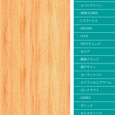
・ エバーグリーン
・ MPB LURES
・ L.T.ワークス
・ ENGINE
・ O.S.P
・ ONプラニング
・ ガイア
・ 開発クランク
・ 霞デザイン
・ カハラジャパン
・ カリフォルニアワーム
・ ガンクラフト
・ GEEKS
・ ギミック
・ キャスティーク