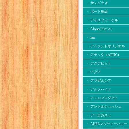
・ サングラス
・ ボート用品
・ アイスフォーゲル
・ Abyss(アビス）
・ ima
・ アイランドオリジナル
・ アチック（ATTIC）
・ アクアビット
・ アグア
・ アブガルシア
・ アルフハイト
・ アユムプロダクト
・ アンクルジョッシュ
・ アーボガスト
・ AHPLマッディーバニー