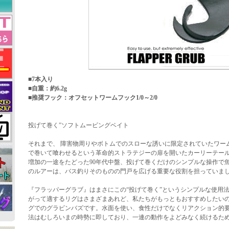
■7本入り
■自重：約6.2g
■推奨フック：オフセットワームフック1/0～2/0
投げて巻く”ソフトムービングベイト
それまで、 障害物周りやボトムでのスローな誘いに限定されていたワー
で巻いて喰わせるという革命的ストラテジーの扉を開いたカーリーテー
増加の一途をたどった90年代中盤、投げて巻くだけのシンプルな操作で
のルアーは、バス釣りそのものの門戸を広げる重要な役割を担っていま
『フラッパーグラブ』はまさにこの“投げて巻く”というシンプルな使用
がって適するリグはさまざまあれど、私たちがもっともおすすめしたい
グでのグラビンバズです。水面を使い、食性だけでなくリアクション的
法はむしろいまの時勢に即しており、一連の動作をよどみなく続けるた