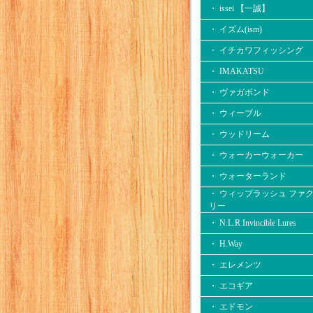
・ issei 【一誠】
・ イズム(ism)
・ イチカワフィッシング
・ IMAKATSU
・ ヴァガボンド
・ ウィーブル
・ ウッドリーム
・ ウォーカーウォーカー
・ ウォーターランド
・ ウィップラッシュ ファ
リー
・ N.L.R Invincible Lures
・ H.Way
・ エレメンツ
・ エコギア
・ エドモン