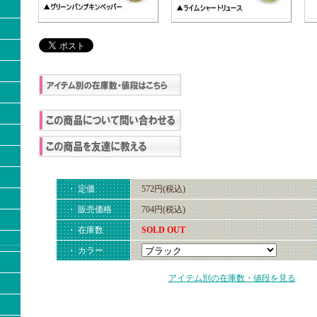
・ 定価
572円(税込)
・ 販売価格
704円(税込)
・ 在庫数
SOLD OUT
・ カラー
アイテム別の在庫数・値段を見る