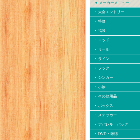
▼ メーカーメニュー
・ 大会エントリー
・ 特価
・ 福袋
・ ロッド
・ リール
・ ライン
・ フック
・ シンカー
・ 小物
・ その他用品
・ ボックス
・ ステッカー
・ アパレル・バッグ
・ DVD・雑誌