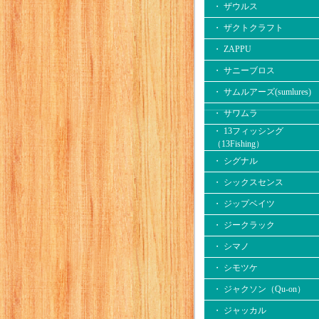
・ ザウルス
・ ザクトクラフト
・ ZAPPU
・ サニーブロス
・ サムルアーズ(sumlures)
・ サワムラ
・ 13フィッシング
（13Fishing）
・ シグナル
・ シックスセンス
・ ジップベイツ
・ ジークラック
・ シマノ
・ シモツケ
・ ジャクソン（Qu-on）
・ ジャッカル