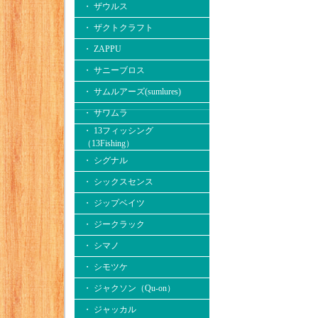
・ ザウルス
・ ザクトクラフト
・ ZAPPU
・ サニーブロス
・ サムルアーズ(sumlures)
・ サワムラ
・ 13フィッシング
（13Fishing）
・ シグナル
・ シックスセンス
・ ジップベイツ
・ ジークラック
・ シマノ
・ シモツケ
・ ジャクソン（Qu-on）
・ ジャッカル