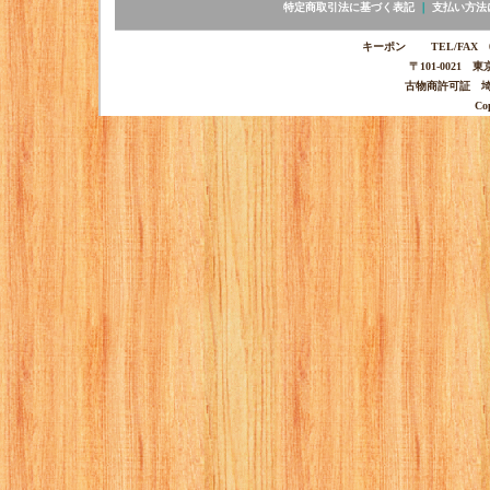
特定商取引法に基づく表記
｜
支払い方法
キーポン TEL/FAX 03-
〒101-0021 
古物商許可証 埼玉
Co