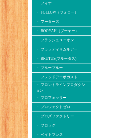
・ フィナ
・ FOLLOW（フォロー）
・ フーターズ
・ BOOYAH（ブーヤー）
・ フラッシュユニオン
・ ブラッディサムルアー
・ BRUTUS(ブルータス)
・ ブルーブルー
・ フレッドアーボガスト
・ フロントラインプロダクシ
ョン
・ プロフェッサー
・ プロジェクトゼロ
・ プロズファクトリー
・ フロッグ
・ ベイトブレス