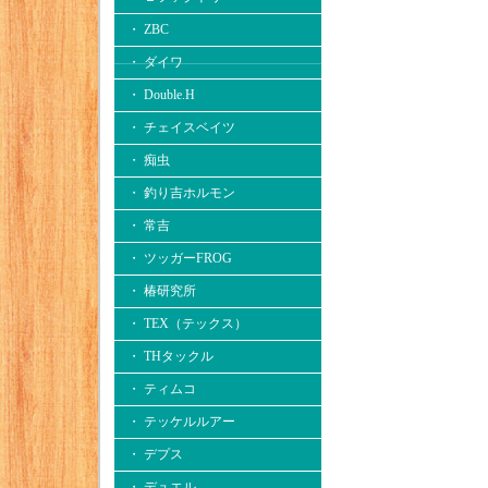
・ ZBC
・ ダイワ
・ Double.H
・ チェイスベイツ
・ 痴虫
・ 釣り吉ホルモン
・ 常吉
・ ツッガーFROG
・ 椿研究所
・ TEX（テックス）
・ THタックル
・ ティムコ
・ テッケルルアー
・ デプス
・ デュエル