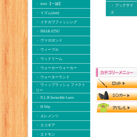
・ issei 【一誠】
・ フックサイ
ズ
・ イズム(ism)
・ イチカワフィッシング
・ IMAKATSU
・ ヴァガボンド
・ ウィーブル
・ ウッドリーム
・ ウォーカーウォーカー
・ ウォーターランド
・ ウィップラッシュ ファクト
リー
・ N.L.R Invincible Lures
・ H.Way
・ エレメンツ
・ エコギア
・ エドモン