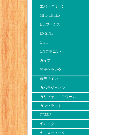
・ エバーグリーン
・ MPB LURES
・ L.T.ワークス
・ ENGINE
・ O.S.P
・ ONプラニング
・ ガイア
・ 開発クランク
・ 霞デザイン
・ カハラジャパン
・ カリフォルニアワーム
・ ガンクラフト
・ GEEKS
・ ギミック
・ キャスティーク