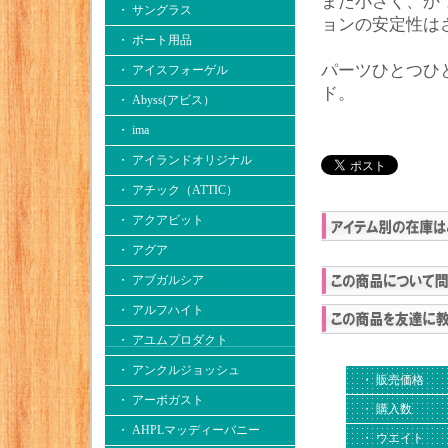
また小さく、か
・ サングラス
ョンの安定性は
・ ボート用品
パーツひとつひ
・ アイスフォーゲル
ド。
・ Abyss(アビス）
・ ima
・ アイランドオリジナル
・ アチック（ATTIC）
・ アクアビット
・ アグア
・ アブガルシア
・ アルフハイト
・ アユムプロダクト
・ アンクルジョッシュ
・ 販売価格
・ アーボガスト
・ 購入数
・ AHPLマッディーバニー
・ ウエイト