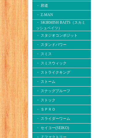
・ 邪道
・ Z-MAN
・ SKIRMISH BAITS（スカミ
ッシュベイツ）
・ スタジオコンポジット
・ スタンドパワー
・ スミス
・ スミスウィック
・ ストライクキング
・ ストーム
・ スナッグプルーフ
・ ストック
・ ＳＰＲＯ
・ スライダーワーム
・ セイコー(SEIKO)
・ Ｚファクトリー