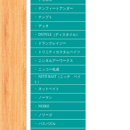
・ テンフィートアンダー
・ テンプト
・ デュオ
・ DSTYLE（ディスタイル）
・ ドランクレイジー
・ トリニティカスタムベイツ
・ ニシネルアーワークス
・ ニッコー化成
・ NITTI BAIT（ニッチ ベイ
ト）
・ ネットベイト
・ ノーマン
・ NOIKE
・ ノリーズ
・ バスパズル