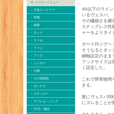
▼ メーカーメニュー
4lb以下のラ
・ 大会エントリー
いるヴェスパ。
・ 特価
その繊細さを継
・ 福袋
スナッグレス性
ャーをよりタイ
・ ロッド
・ リール
ガード付ジグヘ
・ ライン
そうなるとタッ
細軸設定のまま
・ フック
フックサイズは
・ シンカー
く設定した。
・ 小物
・ その他用品
これで障害物周
きる。
・ ボックス
・ ステッカー
更にヴェスパ同
・ アパレル・バッグ
にズレることが
・ DVD・雑誌