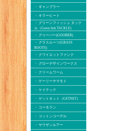
・ ギャンブラー
・ キラーヒート
・ グリーンフィッシュ タック
ル（Green fish TACKLE)
・ グゥーバー(GOOBER)
・ グラスルーツ(GRASS
ROOTS)
・ クワイエットファンク
・ グローデザインワークス
・ クリームワーム
・ ゲーリーヤマモト
・ ケイテック
・ ゲットネット（GETNET）
・ コーモラン
・ コットンコーデル
・ サウザンルアー