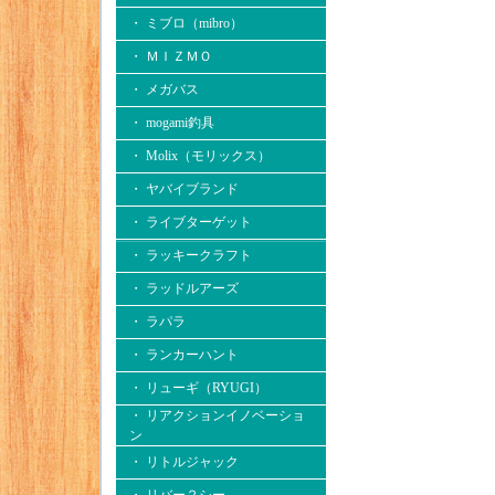
・ ミブロ（mibro）
・ ＭＩＺＭＯ
・ メガバス
・ mogami釣具
・ Molix（モリックス）
・ ヤバイブランド
・ ライブターゲット
・ ラッキークラフト
・ ラッドルアーズ
・ ラパラ
・ ランカーハント
・ リューギ（RYUGI）
・ リアクションイノベーショ
ン
・ リトルジャック