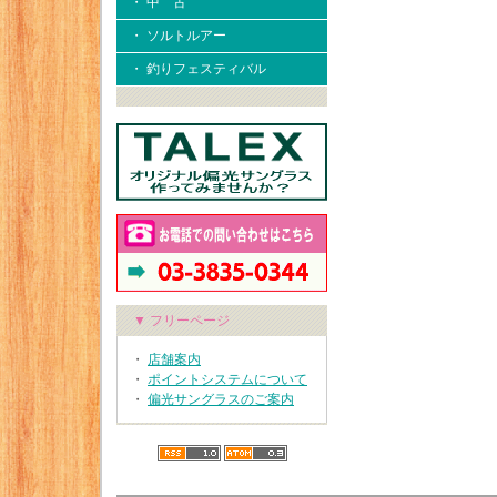
・ 中 古
・ ソルトルアー
・ 釣りフェスティバル
▼ フリーページ
・
店舗案内
・
ポイントシステムについて
・
偏光サングラスのご案内