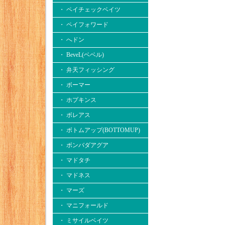
・ ペイチェックベイツ
・ ペイフォワード
・ へドン
・ BeveL(ベベル)
・ 弁天フィッシング
・ ボーマー
・ ホプキンス
・ ボレアス
・ ボトムアップ(BOTTOMUP)
・ ボンバダアグア
・ マドタチ
・ マドネス
・ マーズ
・ マニフォールド
・ ミサイルベイツ